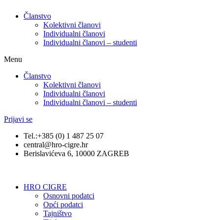
Članstvo
Kolektivni članovi
Individualni članovi
Individualni članovi – studenti
Menu
Članstvo
Kolektivni članovi
Individualni članovi
Individualni članovi – studenti
Prijavi se
Tel.:+385 (0) 1 487 25 07
central@hro-cigre.hr
Berislavićeva 6, 10000 ZAGREB
HRO CIGRE
Osnovni podatci​
Opći podatci
Tajništvo