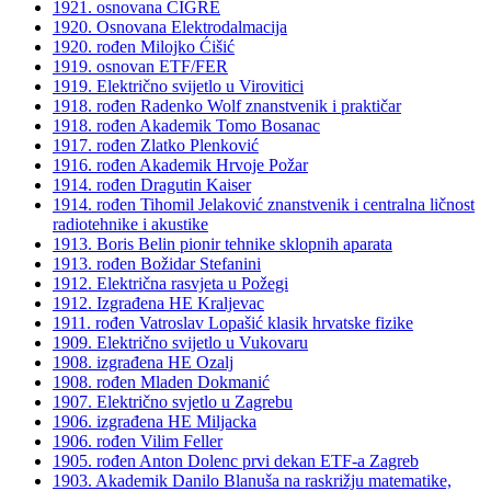
1921. osnovana CIGRÉ
1920. Osnovana Elektrodalmacija
1920. rođen Milojko Ćišić
1919. osnovan ETF/FER
1919. Električno svijetlo u Virovitici
1918. rođen Radenko Wolf znanstvenik i praktičar
1918. rođen Akademik Tomo Bosanac
1917. rođen Zlatko Plenković
1916. rođen Akademik Hrvoje Požar
1914. rođen Dragutin Kaiser
1914. rođen Tihomil Jelaković znanstvenik i centralna ličnost
radiotehnike i akustike
1913. Boris Belin pionir tehnike sklopnih aparata
1913. rođen Božidar Stefanini
1912. Električna rasvjeta u Požegi
1912. Izgrađena HE Kraljevac
1911. rođen Vatroslav Lopašić klasik hrvatske fizike
1909. Električno svijetlo u Vukovaru
1908. izgrađena HE Ozalj
1908. rođen Mladen Dokmanić
1907. Električno svjetlo u Zagrebu
1906. izgrađena HE Miljacka
1906. rođen Vilim Feller
1905. rođen Anton Dolenc prvi dekan ETF-a Zagreb
1903. Akademik Danilo Blanuša na raskrižju matematike,