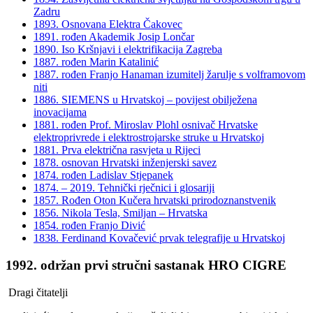
Zadru
1893. Osnovana Elektra Čakovec
1891. rođen Akademik Josip Lončar
1890. Iso Kršnjavi i elektrifikacija Zagreba
1887. rođen Marin Katalinić
1887. rođen Franjo Hanaman izumitelj žarulje s volframovom
niti
1886. SIEMENS u Hrvatskoj – povijest obilježena
inovacijama
1881. rođen Prof. Miroslav Plohl osnivač Hrvatske
elektroprivrede i elektrostrojarske struke u Hrvatskoj
1881. Prva električna rasvjeta u Rijeci
1878. osnovan Hrvatski inženjerski savez
1874. rođen Ladislav Stjepanek
1874. – 2019. Tehnički rječnici i glosariji
1857. Rođen Oton Kučera hrvatski prirodoznanstvenik
1856. Nikola Tesla, Smiljan – Hrvatska
1854. rođen Franjo Divić
1838. Ferdinand Kovačević prvak telegrafije u Hrvatskoj
1992. održan prvi stručni sastanak HRO CIGRE
Dragi čitatelji