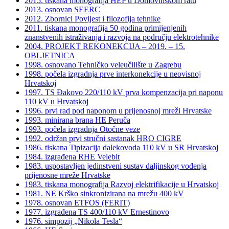
2015. tiskana monografija HEP u Domovinskom ratu
2013. osnovan SEERC
2012. Zbornici Povijest i filozofija tehnike
2011. tiskana monografija 50 godina primijenjenih
znanstvenih istraživanja i razvoja na području elektrotehnike
2004. PROJEKT REKONEKCIJA – 2019. – 15.
OBLJETNICA
1998. osnovano Tehničko veleučilište u Zagrebu
1998. počela izgradnja prve interkonekcije u neovisnoj
Hrvatskoj
1997. TS Đakovo 220/110 kV prva kompenzacija pri naponu
110 kV u Hrvatskoj
1996. prvi rad pod naponom u prijenosnoj mreži Hrvatske
1993. minirana brana HE Peruča
1993. počela izgradnja Otočne veze
1992. održan prvi stručni sastanak HRO CIGRE
1986. tiskana Tipizacija dalekovoda 110 kV u SR Hrvatskoj
1984. izgrađena RHE Velebit
1983. uspostavljen jedinstveni sustav daljinskog vođenja
prijenosne mreže Hrvatske
1983. tiskana monografija Razvoj elektrifikacije u Hrvatskoj
1981. NE Krško sinkronizirana na mrežu 400 kV
1978. osnovan ETFOS (FERIT)
1977. izgrađena TS 400/110 kV Ernestinovo
1976. simpozij „Nikola Tesla“