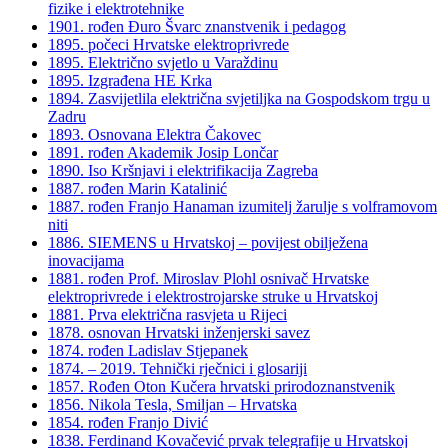
fizike i elektrotehnike
1901. rođen Đuro Švarc znanstvenik i pedagog
1895. počeci Hrvatske elektroprivrede
1895. Električno svjetlo u Varaždinu
1895. Izgrađena HE Krka
1894. Zasvijetlila električna svjetiljka na Gospodskom trgu u
Zadru
1893. Osnovana Elektra Čakovec
1891. rođen Akademik Josip Lončar
1890. Iso Kršnjavi i elektrifikacija Zagreba
1887. rođen Marin Katalinić
1887. rođen Franjo Hanaman izumitelj žarulje s volframovom
niti
1886. SIEMENS u Hrvatskoj – povijest obilježena
inovacijama
1881. rođen Prof. Miroslav Plohl osnivač Hrvatske
elektroprivrede i elektrostrojarske struke u Hrvatskoj
1881. Prva električna rasvjeta u Rijeci
1878. osnovan Hrvatski inženjerski savez
1874. rođen Ladislav Stjepanek
1874. – 2019. Tehnički rječnici i glosariji
1857. Rođen Oton Kučera hrvatski prirodoznanstvenik
1856. Nikola Tesla, Smiljan – Hrvatska
1854. rođen Franjo Divić
1838. Ferdinand Kovačević prvak telegrafije u Hrvatskoj