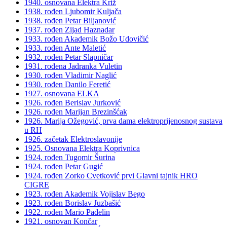
1940. osnovana Elektra Križ
1938. rođen Ljubomir Kuljača
1938. rođen Petar Biljanović
1937. rođen Zijad Haznadar
1933. rođen Akademik Božo Udovičić
1933. rođen Ante Maletić
1932. rođen Petar Slapničar
1931. rođena Jadranka Vuletin
1930. rođen Vladimir Naglić
1930. rođen Danilo Feretić
1927. osnovana ELKA
1926. rođen Berislav Jurković
1926. rođen Marijan Brezinšćak
1926. Marija Ožegović, prva dama elektroprijenosnog sustava
u RH
1926. začetak Elektroslavonije
1925. Osnovana Elektra Koprivnica
1924. rođen Tugomir Šurina
1924. rođen Petar Gugić
1924. rođen Zorko Cvetković prvi Glavni tajnik HRO
CIGRE
1923. rođen Akademik Vojislav Bego
1923. rođen Borislav Juzbašić
1922. rođen Mario Padelin
1921. osnovan Končar