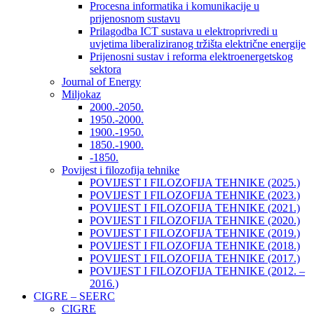
Procesna informatika i komunikacije u
prijenosnom sustavu
Prilagodba ICT sustava u elektroprivredi u
uvjetima liberaliziranog tržišta električne energije
Prijenosni sustav i reforma elektroenergetskog
sektora
Journal of Energy
Miljokaz
2000.-2050.
1950.-2000.
1900.-1950.
1850.-1900.
-1850.
Povijest i filozofija tehnike
POVIJEST I FILOZOFIJA TEHNIKE (2025.)
POVIJEST I FILOZOFIJA TEHNIKE (2023.)
POVIJEST I FILOZOFIJA TEHNIKE (2021.)
POVIJEST I FILOZOFIJA TEHNIKE (2020.)
POVIJEST I FILOZOFIJA TEHNIKE (2019.)
POVIJEST I FILOZOFIJA TEHNIKE (2018.)
POVIJEST I FILOZOFIJA TEHNIKE (2017.)
POVIJEST I FILOZOFIJA TEHNIKE (2012. –
2016.)
CIGRE – SEERC
CIGRE