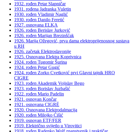
1932. rođen Petar Slapničar
1931. rođena Jadranka Vuletin
1930. rođen Vladimir Naglić
1930. rođen Danilo Feretić
1927. osnovana ELKA
1926. rođen Berislav Jurković
1926. rođen Marijan Brezinšćak
1926. Marija Ožegović, prva dama elektroprijenosnog sustava
u RH
1926. začetak Elektroslavonije
1925. Osnovana Elektra Koprivnica
1924. rođen Tugomir Šurina
1924. rođen Petar Gugić
1924. rođen Zorko Cvetković prvi Glavni tajnik HRO
CIGRE
1923. rođen Akademik Vojislav Bego
1923. rođen Borislav Juzbašić
1922. rođen Mario Padelin
1921. osnovan Končar
1921. osnovana CIGRÉ
1920. Osnovana Elektrodalmacija
1920. rođen Milojko Ćišić
1919. osnovan ETF/FER
1919. Električno svijetlo u Virovitici
1918. rođen Radenko Wolf znanstvenik i praktičar