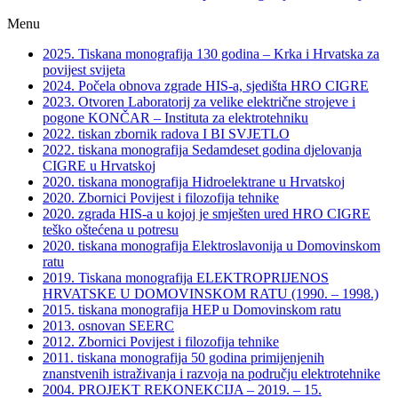
Menu
2025. Tiskana monografija 130 godina – Krka i Hrvatska za
povijest svijeta
2024. Počela obnova zgrade HIS-a, sjedišta HRO CIGRE
2023. Otvoren Laboratorij za velike električne strojeve i
pogone KONČAR – Instituta za elektrotehniku
2022. tiskan zbornik radova I BI SVJETLO
2022. tiskana monografija Sedamdeset godina djelovanja
CIGRE u Hrvatskoj
2020. tiskana monografija Hidroelektrane u Hrvatskoj
2020. Zbornici Povijest i filozofija tehnike
2020. zgrada HIS-a u kojoj je smješten ured HRO CIGRE
teško oštećena u potresu
2020. tiskana monografija Elektroslavonija u Domovinskom
ratu
2019. Tiskana monografija ELEKTROPRIJENOS
HRVATSKE U DOMOVINSKOM RATU (1990. – 1998.)
2015. tiskana monografija HEP u Domovinskom ratu
2013. osnovan SEERC
2012. Zbornici Povijest i filozofija tehnike
2011. tiskana monografija 50 godina primijenjenih
znanstvenih istraživanja i razvoja na području elektrotehnike
2004. PROJEKT REKONEKCIJA – 2019. – 15.