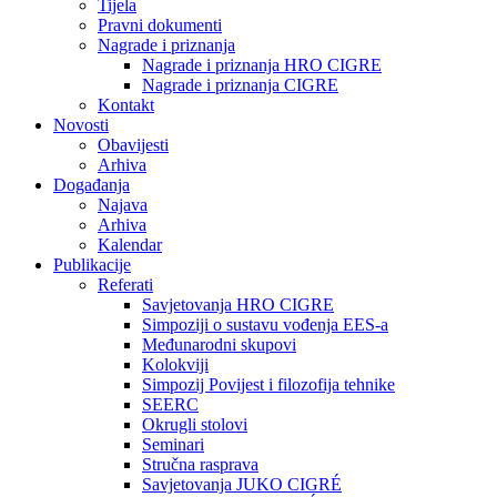
Tijela
Pravni dokumenti
Nagrade i priznanja
Nagrade i priznanja HRO CIGRE
Nagrade i priznanja CIGRE
Kontakt
Novosti
Obavijesti
Arhiva
Događanja
Najava
Arhiva
Kalendar
Publikacije
Referati
Savjetovanja HRO CIGRE
Simpoziji o sustavu vođenja EES-a
Međunarodni skupovi
Kolokviji​
Simpozij Povijest i filozofija tehnike
SEERC
Okrugli stolovi
Seminari​
Stručna rasprava​
Savjetovanja JUKO CIGRÉ