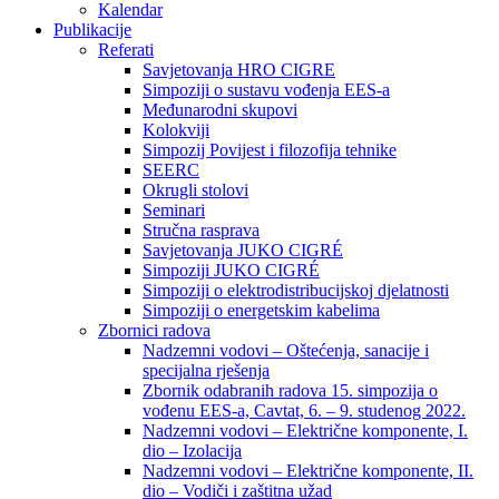
Kalendar
Publikacije
Referati
Savjetovanja HRO CIGRE
Simpoziji o sustavu vođenja EES-a
Međunarodni skupovi
Kolokviji​
Simpozij Povijest i filozofija tehnike
SEERC
Okrugli stolovi
Seminari​
Stručna rasprava​
Savjetovanja JUKO CIGRÉ
Simpoziji JUKO CIGRÉ
Simpoziji o elektrodistribucijskoj djelatnosti
Simpoziji o energetskim kabelima
Zbornici radova
Nadzemni vodovi – Oštećenja, sanacije i
specijalna rješenja
Zbornik odabranih radova 15. simpozija o
vođenu EES-a, Cavtat, 6. – 9. studenog 2022.
Nadzemni vodovi – Električne komponente, I.
dio – Izolacija
Nadzemni vodovi – Električne komponente, II.
dio – Vodiči i zaštitna užad