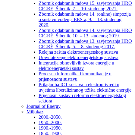
Zbornik odabranih radova 15. savjetovanja HRO
CIGRE, Šibenik, 7. – 10. studenog 2021.
Zbornik odabranih radova 14. (online) simpozija
o sustavu vođenja EES-a, 9. – 13. studenog
2020.
Zbornik odabranih radova 14. savjetovanja HRO
CIGRÉ, Šibenik, 10. – 13. studenog 2019.
Zbornik odabranih radova 13. savjetovanja HRO
CIGRÉ, Šibenik, 5. – 8. studenog 2017.
Relejna zaštita elektroenergetskog sustava
Uravnoteženje elektroenergetskog sustava
Integracija obnovljivih izvora energije u
elektroenergetski sustav
Procesna informatika i komunikacije u
prijenosnom sustavu
Prilagodba ICT sustava u elektroprivredi u
uvjetima liberaliziranog tržišta električne energije
Prijenosni sustav i reforma elektroenergetskog
sektora
Journal of Energy
Miljokaz
2000.-2050.
1950.-2000.
1900.-1950.
1850.-1900.