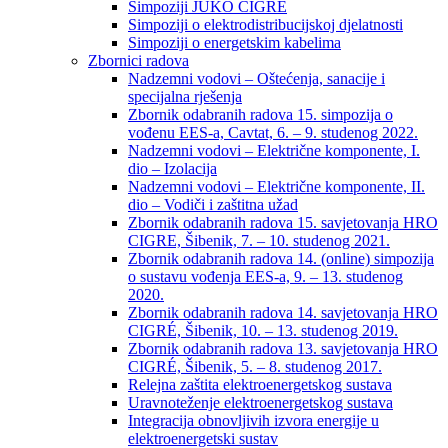
Simpoziji JUKO CIGRÉ
Simpoziji o elektrodistribucijskoj djelatnosti
Simpoziji o energetskim kabelima
Zbornici radova
Nadzemni vodovi – Oštećenja, sanacije i
specijalna rješenja
Zbornik odabranih radova 15. simpozija o
vođenu EES-a, Cavtat, 6. – 9. studenog 2022.
Nadzemni vodovi – Električne komponente, I.
dio – Izolacija
Nadzemni vodovi – Električne komponente, II.
dio – Vodiči i zaštitna užad
Zbornik odabranih radova 15. savjetovanja HRO
CIGRE, Šibenik, 7. – 10. studenog 2021.
Zbornik odabranih radova 14. (online) simpozija
o sustavu vođenja EES-a, 9. – 13. studenog
2020.
Zbornik odabranih radova 14. savjetovanja HRO
CIGRÉ, Šibenik, 10. – 13. studenog 2019.
Zbornik odabranih radova 13. savjetovanja HRO
CIGRÉ, Šibenik, 5. – 8. studenog 2017.
Relejna zaštita elektroenergetskog sustava
Uravnoteženje elektroenergetskog sustava
Integracija obnovljivih izvora energije u
elektroenergetski sustav