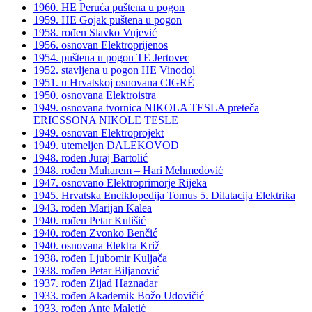
1960. HE Peruća puštena u pogon
1959. HE Gojak puštena u pogon
1958. rođen Slavko Vujević
1956. osnovan Elektroprijenos
1954. puštena u pogon TE Jertovec
1952. stavljena u pogon HE Vinodol
1951. u Hrvatskoj osnovana CIGRÉ
1950. osnovana Elektroistra
1949. osnovana tvornica NIKOLA TESLA preteča
ERICSSONA NIKOLE TESLE
1949. osnovan Elektroprojekt
1949. utemeljen DALEKOVOD
1948. rođen Juraj Bartolić
1948. rođen Muharem – Hari Mehmedović
1947. osnovano Elektroprimorje Rijeka
1945. Hrvatska Enciklopedija Tomus 5. Dilatacija Elektrika
1943. rođen Marijan Kalea
1940. rođen Petar Kulišić
1940. rođen Zvonko Benčić
1940. osnovana Elektra Križ
1938. rođen Ljubomir Kuljača
1938. rođen Petar Biljanović
1937. rođen Zijad Haznadar
1933. rođen Akademik Božo Udovičić
1933. rođen Ante Maletić