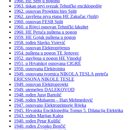
1966. HE Senj u pogonu
1963. tiskan prvi svezak Tehničke enciklopedije
1962. osnovan Projektni biro Split
1962. završena prva etapa HE Zakučac (Split)
1960. osnovan FESB Split
1960. u Rijeci osnovan Tehnički fakultet
1960. HE Peruća puštena u pogon
1959. HE Gojak puštena u pogon
1958. rođen Slavko Vujević
1956. osnovan Elektroprijenos
1954. puštena u pogon TE Jertovec
1952. stavljena u pogon HE Vinodol
1951. u Hrvatskoj osnovana CIGRÉ
1950. osnovana Elektroistra
1949. osnovana tvornica NIKOLA TESLA preteča
ERICSSONA NIKOLE TESLE
1949. osnovan Elektroprojekt
1949. utemeljen DALEKOVOD
1948. rođen Juraj Bartolić
1948. rođen Muharem – Hari Mehmedović
1947. osnovano Elektroprimorje Rijeka
1945. Hrvatska Enciklopedija Tomus 5. Dilatacija Elektrika
1943. rođen Marijan Kalea
1940. rođen Petar Kulišić
1940. rođen Zvonko Benčić