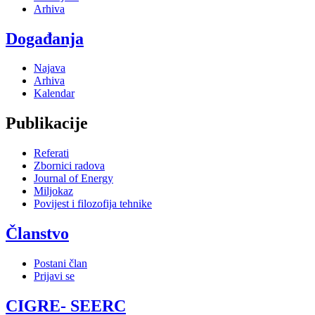
Arhiva
Događanja
Najava
Arhiva
Kalendar
Publikacije
Referati
Zbornici radova
Journal of Energy
Miljokaz
Povijest i filozofija tehnike
Članstvo
Postani član
Prijavi se
CIGRE- SEERC