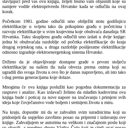
stavljajući pred vas ovu knjigu, željeli bismo vam objasniti koje su
namjere vodile elektroprivredu Hrvatske kada se odlučila na ovaj
korak.
Početkom 1981. godine odlučili smo obilježiti stotu godišnjicu
elektrifikacije u svijetu tako da prikupimo građu o početcima i
razvoju elektrifikacije u svim krajevima koje obuhvaća današnja SR
Hrvatska. Taku skupljenu građu odlučili smo izdati u dvije knjige:
jedna bi obuhvaćala razdoblje od početka elektrifikacije do kraja
drugog svjetskog rata, a druga razdoblje poslijeratne elektrifikacije
odnosno izgradnje elektroenergetskog sistema Hrvatske.
Držimo da je objavljivanje dostupne građe o prvom stoljeću
elektrifikacije na našem tlu naša obveza prema onima koji su
ugradili dio svoga života u ovo što je danas napravljeno, ali isto tako
i dug prema generacijama koje dolaze.
Mnogima će ova knjiga poslužiti kao pogodna dokumentacija za
rasprave i analize. Kao izdavači želimo da mlađim kadrovima ova
knjiga bude i poticaj za nove napore na izučavanju i primjeni svih
ideja koje čovječanstvo vode boljem i sretnijem životu u miru.
Na kraju, dopustite mi da se zahvalim svim suradnicima koji su
pridonijeli da uspješno završimo posao na pripremi i izdavanju ove
knjige. Zahvaljujem se autorima na velikom i značajnom poslu koji
su obavili, a posebno drugu Vlatku Čulu koji je cijeli ovaj posao