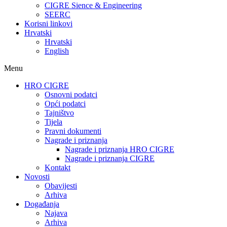
CIGRE Sience & Engineering
SEERC
Korisni linkovi
Hrvatski
Hrvatski
English
Menu
HRO CIGRE
Osnovni podatci​
Opći podatci
Tajništvo
Tijela
Pravni dokumenti
Nagrade i priznanja
Nagrade i priznanja HRO CIGRE
Nagrade i priznanja CIGRE
Kontakt
Novosti
Obavijesti
Arhiva
Događanja
Najava
Arhiva