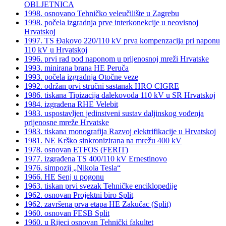
OBLJETNICA
1998. osnovano Tehničko veleučilište u Zagrebu
1998. počela izgradnja prve interkonekcije u neovisnoj
Hrvatskoj
1997. TS Đakovo 220/110 kV prva kompenzacija pri naponu
110 kV u Hrvatskoj
1996. prvi rad pod naponom u prijenosnoj mreži Hrvatske
1993. minirana brana HE Peruča
1993. počela izgradnja Otočne veze
1992. održan prvi stručni sastanak HRO CIGRE
1986. tiskana Tipizacija dalekovoda 110 kV u SR Hrvatskoj
1984. izgrađena RHE Velebit
1983. uspostavljen jedinstveni sustav daljinskog vođenja
prijenosne mreže Hrvatske
1983. tiskana monografija Razvoj elektrifikacije u Hrvatskoj
1981. NE Krško sinkronizirana na mrežu 400 kV
1978. osnovan ETFOS (FERIT)
1977. izgrađena TS 400/110 kV Ernestinovo
1976. simpozij „Nikola Tesla“
1966. HE Senj u pogonu
1963. tiskan prvi svezak Tehničke enciklopedije
1962. osnovan Projektni biro Split
1962. završena prva etapa HE Zakučac (Split)
1960. osnovan FESB Split
1960. u Rijeci osnovan Tehnički fakultet