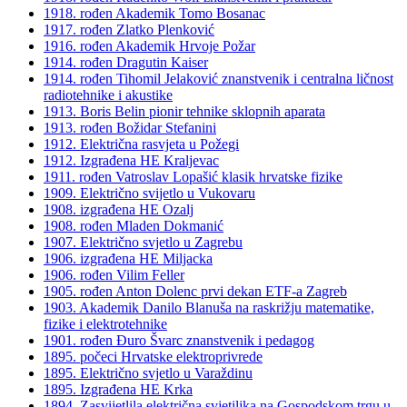
1918. rođen Akademik Tomo Bosanac
1917. rođen Zlatko Plenković
1916. rođen Akademik Hrvoje Požar
1914. rođen Dragutin Kaiser
1914. rođen Tihomil Jelaković znanstvenik i centralna ličnost
radiotehnike i akustike
1913. Boris Belin pionir tehnike sklopnih aparata
1913. rođen Božidar Stefanini
1912. Električna rasvjeta u Požegi
1912. Izgrađena HE Kraljevac
1911. rođen Vatroslav Lopašić klasik hrvatske fizike
1909. Električno svijetlo u Vukovaru
1908. izgrađena HE Ozalj
1908. rođen Mladen Dokmanić
1907. Električno svjetlo u Zagrebu
1906. izgrađena HE Miljacka
1906. rođen Vilim Feller
1905. rođen Anton Dolenc prvi dekan ETF-a Zagreb
1903. Akademik Danilo Blanuša na raskrižju matematike,
fizike i elektrotehnike
1901. rođen Đuro Švarc znanstvenik i pedagog
1895. počeci Hrvatske elektroprivrede
1895. Električno svjetlo u Varaždinu
1895. Izgrađena HE Krka
1894. Zasvijetlila električna svjetiljka na Gospodskom trgu u