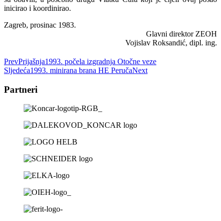
inicirao i koordinirao.
Zagreb, prosinac 1983.
Glavni direktor ZEOH
Vojislav Roksandić, dipl. ing.
Prev
Prijašnja
1993. počela izgradnja Otočne veze
Sljedeća
1993. minirana brana HE Peruča
Next
Partneri