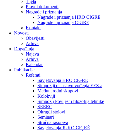
Tijela
Pravni dokumenti
Nagrade i priznanja
Nagrade i priznanja HRO CIGRE
Nagrade i priznanja CIGRE
Kontakt
Novosti
Obavijesti
Arhiva
Događanja
Najava
Arhiva
Kalendar
Publikacije
Referati
Savjetovanja HRO CIGRE
Simpoziji o sustavu vođenja EES-a
Međunarodni skupovi
Kolokviji​
Simpozij Povijest i filozofija tehnike
SEERC
Okrugli stolovi
Seminari​
Stručna rasprava​
Savjetovanja JUKO CIGRÉ