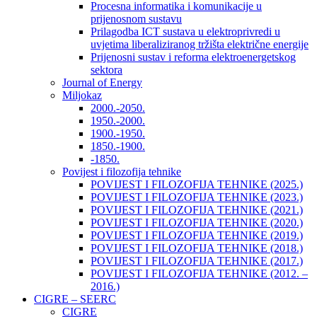
Procesna informatika i komunikacije u
prijenosnom sustavu
Prilagodba ICT sustava u elektroprivredi u
uvjetima liberaliziranog tržišta električne energije
Prijenosni sustav i reforma elektroenergetskog
sektora
Journal of Energy
Miljokaz
2000.-2050.
1950.-2000.
1900.-1950.
1850.-1900.
-1850.
Povijest i filozofija tehnike
POVIJEST I FILOZOFIJA TEHNIKE (2025.)
POVIJEST I FILOZOFIJA TEHNIKE (2023.)
POVIJEST I FILOZOFIJA TEHNIKE (2021.)
POVIJEST I FILOZOFIJA TEHNIKE (2020.)
POVIJEST I FILOZOFIJA TEHNIKE (2019.)
POVIJEST I FILOZOFIJA TEHNIKE (2018.)
POVIJEST I FILOZOFIJA TEHNIKE (2017.)
POVIJEST I FILOZOFIJA TEHNIKE (2012. –
2016.)
CIGRE – SEERC
CIGRE