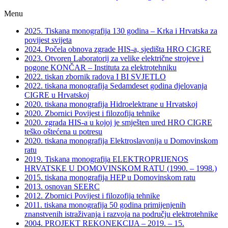
Menu
2025. Tiskana monografija 130 godina – Krka i Hrvatska za
povijest svijeta
2024. Počela obnova zgrade HIS-a, sjedišta HRO CIGRE
2023. Otvoren Laboratorij za velike električne strojeve i
pogone KONČAR – Instituta za elektrotehniku
2022. tiskan zbornik radova I BI SVJETLO
2022. tiskana monografija Sedamdeset godina djelovanja
CIGRE u Hrvatskoj
2020. tiskana monografija Hidroelektrane u Hrvatskoj
2020. Zbornici Povijest i filozofija tehnike
2020. zgrada HIS-a u kojoj je smješten ured HRO CIGRE
teško oštećena u potresu
2020. tiskana monografija Elektroslavonija u Domovinskom
ratu
2019. Tiskana monografija ELEKTROPRIJENOS
HRVATSKE U DOMOVINSKOM RATU (1990. – 1998.)
2015. tiskana monografija HEP u Domovinskom ratu
2013. osnovan SEERC
2012. Zbornici Povijest i filozofija tehnike
2011. tiskana monografija 50 godina primijenjenih
znanstvenih istraživanja i razvoja na području elektrotehnike
2004. PROJEKT REKONEKCIJA – 2019. – 15.