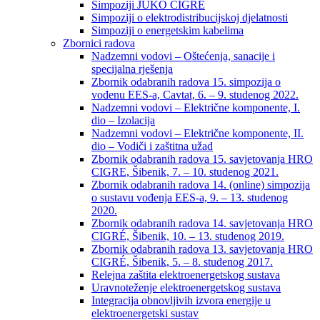
Simpoziji JUKO CIGRÉ
Simpoziji o elektrodistribucijskoj djelatnosti
Simpoziji o energetskim kabelima
Zbornici radova
Nadzemni vodovi – Oštećenja, sanacije i
specijalna rješenja
Zbornik odabranih radova 15. simpozija o
vođenu EES-a, Cavtat, 6. – 9. studenog 2022.
Nadzemni vodovi – Električne komponente, I.
dio – Izolacija
Nadzemni vodovi – Električne komponente, II.
dio – Vodiči i zaštitna užad
Zbornik odabranih radova 15. savjetovanja HRO
CIGRE, Šibenik, 7. – 10. studenog 2021.
Zbornik odabranih radova 14. (online) simpozija
o sustavu vođenja EES-a, 9. – 13. studenog
2020.
Zbornik odabranih radova 14. savjetovanja HRO
CIGRÉ, Šibenik, 10. – 13. studenog 2019.
Zbornik odabranih radova 13. savjetovanja HRO
CIGRÉ, Šibenik, 5. – 8. studenog 2017.
Relejna zaštita elektroenergetskog sustava
Uravnoteženje elektroenergetskog sustava
Integracija obnovljivih izvora energije u
elektroenergetski sustav