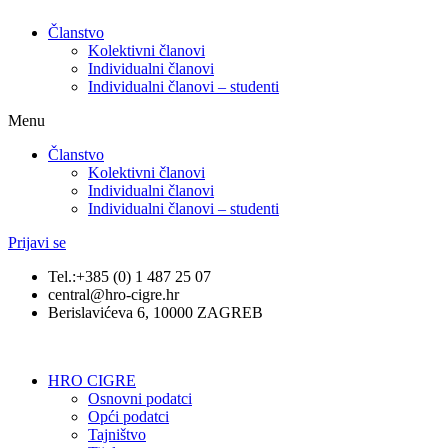
Članstvo
Kolektivni članovi
Individualni članovi
Individualni članovi – studenti
Menu
Članstvo
Kolektivni članovi
Individualni članovi
Individualni članovi – studenti
Prijavi se
Tel.:+385 (0) 1 487 25 07
central@hro-cigre.hr
Berislavićeva 6, 10000 ZAGREB
HRO CIGRE
Osnovni podatci​
Opći podatci
Tajništvo