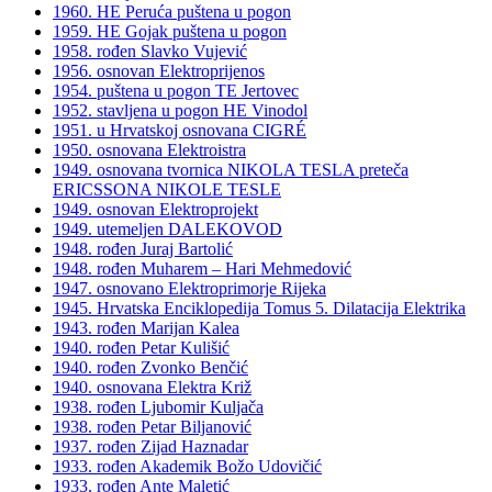
1960. HE Peruća puštena u pogon
1959. HE Gojak puštena u pogon
1958. rođen Slavko Vujević
1956. osnovan Elektroprijenos
1954. puštena u pogon TE Jertovec
1952. stavljena u pogon HE Vinodol
1951. u Hrvatskoj osnovana CIGRÉ
1950. osnovana Elektroistra
1949. osnovana tvornica NIKOLA TESLA preteča
ERICSSONA NIKOLE TESLE
1949. osnovan Elektroprojekt
1949. utemeljen DALEKOVOD
1948. rođen Juraj Bartolić
1948. rođen Muharem – Hari Mehmedović
1947. osnovano Elektroprimorje Rijeka
1945. Hrvatska Enciklopedija Tomus 5. Dilatacija Elektrika
1943. rođen Marijan Kalea
1940. rođen Petar Kulišić
1940. rođen Zvonko Benčić
1940. osnovana Elektra Križ
1938. rođen Ljubomir Kuljača
1938. rođen Petar Biljanović
1937. rođen Zijad Haznadar
1933. rođen Akademik Božo Udovičić
1933. rođen Ante Maletić