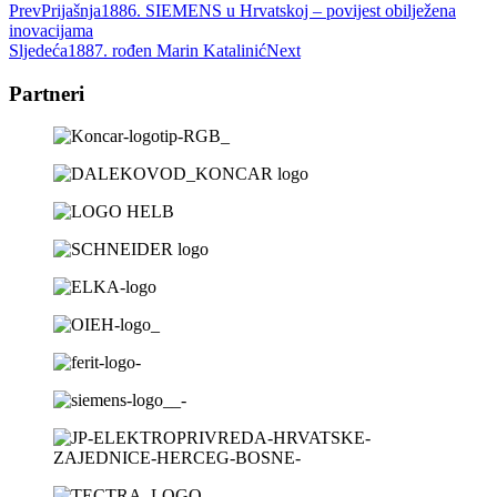
Prev
Prijašnja
1886. SIEMENS u Hrvatskoj – povijest obilježena
inovacijama
Sljedeća
1887. rođen Marin Katalinić
Next
Partneri