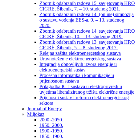
Zbornik odabranih radova 15. savjetovanja HRO
CIGRE, Šibenik, 7. – 10. studenog 2021.
Zbornik odabranih radova 14. (online) simpozija
o sustavu vođenja EES-a, 9. – 13. studenog
2020.
Zbornik odabranih radova 14. savjetovanja HRO
CIGRÉ, Šibenik, 10. – 13. studenog 2019.
Zbornik odabranih radova 13. savjetovanja HRO
CIGRÉ, Šibenik, 5. – 8. studenog 2017.
Relejna zaštita elektroenergetskog sustava
Uravnoteženje elektroenergetskog sustava
Integracija obnovljivih izvora energije u
elektroenergetski sustav
Procesna informatika i komunikacije u
prijenosnom sustavu
Prilagodba ICT sustava u elektroprivredi u
uvjetima liberaliziranog tržišta električne energije
Prijenosni sustav i reforma elektroenergetskog
sektora
Journal of Energy
Miljokaz
2000.-2050.
1950.-2000.
1900.-1950.
1850.-1900.