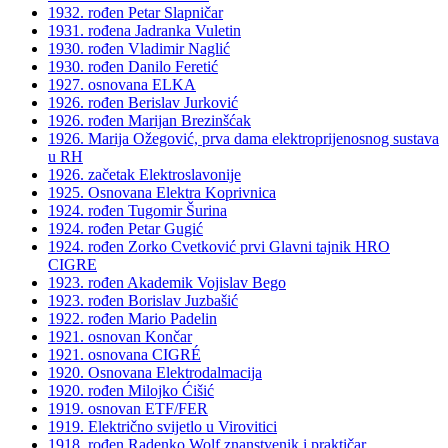
1932. rođen Petar Slapničar
1931. rođena Jadranka Vuletin
1930. rođen Vladimir Naglić
1930. rođen Danilo Feretić
1927. osnovana ELKA
1926. rođen Berislav Jurković
1926. rođen Marijan Brezinšćak
1926. Marija Ožegović, prva dama elektroprijenosnog sustava
u RH
1926. začetak Elektroslavonije
1925. Osnovana Elektra Koprivnica
1924. rođen Tugomir Šurina
1924. rođen Petar Gugić
1924. rođen Zorko Cvetković prvi Glavni tajnik HRO
CIGRE
1923. rođen Akademik Vojislav Bego
1923. rođen Borislav Juzbašić
1922. rođen Mario Padelin
1921. osnovan Končar
1921. osnovana CIGRÉ
1920. Osnovana Elektrodalmacija
1920. rođen Milojko Ćišić
1919. osnovan ETF/FER
1919. Električno svijetlo u Virovitici
1918. rođen Radenko Wolf znanstvenik i praktičar