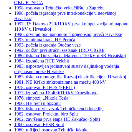
OBLJETNICA
1998. osnovano Tehničko veleučilište u Zagrebu
1998. počela izgradnja prve interkonekcije u neovisnoj
Hrvatskoj
1997. TS Đakovo 220/110 kV prva kompenzacija pri naponu
110 kV u Hrvatskoj
1996. prvi rad pod naponom u prijenosnoj mreži Hrvatske
1993. minirana brana HE Peruča
1993. počela izgradnja Otočne veze
1992. održan prvi stručni sastanak HRO CIGRE
1986. tiskana Tipizacija dalekovoda 110 kV u SR Hrvatskoj
1984. izgrađena RHE Velebit
1983. uspostavljen jedinstveni sustav daljinskog vođenja
prijenosne mreže Hrvatske
1983. tiskana monografija Razvoj elektrifikacije u Hrvatskoj
1981. NE Krško sinkronizirana na mrežu 400 kV
1978. osnovan ETFOS (FERIT)
1977. izgrađena TS 400/110 kV Ernestinovo
1976. simpozij „Nikola Tesla“
1966. HE Senj u pogonu
1963. tiskan prvi svezak Tehničke enciklopedije
1962. osnovan Projektni biro Split
1962. završena prva etapa HE Zakučac (Split)
1960. osnovan FESB Split
1960. u Rijeci osnovan Tehnički fakultet