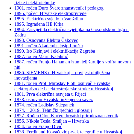
fizike i elektrotehnike
1901. rođen Đuro Švarc znanstvenik i pedagog
1895. počeci Hrvatske elektroprivrede
1895. Električno svjetlo u Varaždinu
1895. Izgrađena HE Krka
1894. Zasvijetlila električna svjetiljka na Gospodskom trgu u
Zadru
1893. Osnovana Elektra Čakovec
1891. rođen Akademik Josip Lončar
1890. Iso Kršnjavi i elektrifikacija Zagreba
1887. rođen Marin Katalinić
1887. rođen Franjo Hanaman izumitelj žarulje s volframovom
niti
1886. SIEMENS u Hrvatskoj – povijest obilježena
inovacijama
1881. rođen Prof. Miroslav Plohl osnivač Hrvatske
elektroprivrede i elektrostrojarske struke u Hrvatskoj
1881. Prva električna rasvjeta u Rijeci
1878. osnovan Hrvatski inženjerski savez
1874. rođen Ladislav Stjepanek
1874. – 2019. Tehnički rječnici i glosariji
1857. Rođen Oton Kučera hrvatski prirodoznanstvenik
1856. Nikola Tesla, Smiljan – Hrvatska
1854. rođen Franjo Divić
1838. Ferdinand Kovačević prvak telegrafije u Hrvatskoj