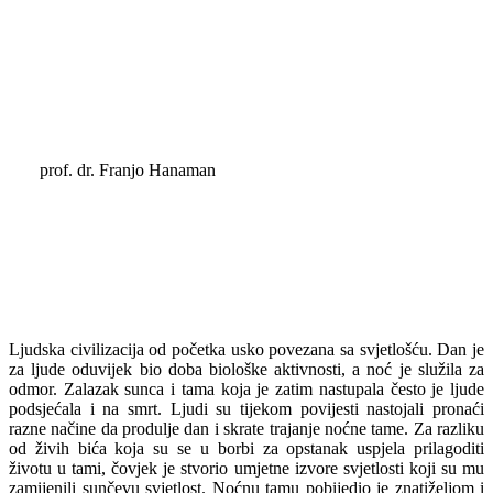
prof. dr. Franjo Hanaman
Ljudska civilizacija od početka usko povezana sa svjetlošću. Dan je
za ljude oduvijek bio doba biološke aktivnosti, a noć je služila za
odmor. Zalazak sunca i tama koja je zatim nastupala često je ljude
podsjećala i na smrt. Ljudi su tijekom povijesti nastojali pronaći
razne načine da produlje dan i skrate trajanje noćne tame. Za razliku
od živih bića koja su se u borbi za opstanak uspjela prilagoditi
životu u tami, čovjek je stvorio umjetne izvore svjetlosti koji su mu
zamijenili sunčevu svjetlost. Noćnu tamu pobijedio je znatiželjom i