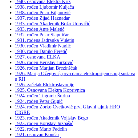
1940. osnovana Elektra Križ
1938. rođen Ljubomir Kuljača
1938. rođen Petar Biljanović
1937. rođen Zijad Haznadar
1933. rođen Akademik Božo Udovičić
1933. rođen Ante Maletić
1932. rođen Petar Slapničar
1931. rođena Jadranka Vuletin
1930. rođen Vladimir Naglić
1930. rođen Danilo Feretić
1927. osnovana ELKA
1926. rođen Berislav Jurković
1926. rođen Marijan Brezinšćak
1926. Marija Ožegović, prva dama elektroprijenosnog sustava
u RH
1926. začetak Elektroslavonije
1925. Osnovana Elektra Koprivnica
1924. rođen Tugomir Šurina
1924. rođen Petar Gugić
1924. rođen Zorko Cvetković prvi Glavni tajnik HRO
CIGRE
1923. rođen Akademik Vojislav Bego
1923. rođen Borislav Juzbašić
1922. rođen Mario Padelin
1921. osnovan Končar