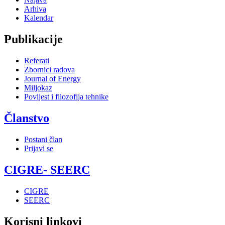
Arhiva
Kalendar
Publikacije
Referati
Zbornici radova
Journal of Energy
Miljokaz
Povijest i filozofija tehnike
Članstvo
Postani član
Prijavi se
CIGRE- SEERC
CIGRE
SEERC
Korisni linkovi