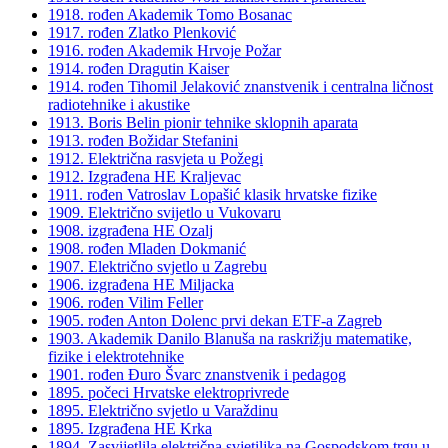
1918. rođen Akademik Tomo Bosanac
1917. rođen Zlatko Plenković
1916. rođen Akademik Hrvoje Požar
1914. rođen Dragutin Kaiser
1914. rođen Tihomil Jelaković znanstvenik i centralna ličnost
radiotehnike i akustike
1913. Boris Belin pionir tehnike sklopnih aparata
1913. rođen Božidar Stefanini
1912. Električna rasvjeta u Požegi
1912. Izgrađena HE Kraljevac
1911. rođen Vatroslav Lopašić klasik hrvatske fizike
1909. Električno svijetlo u Vukovaru
1908. izgrađena HE Ozalj
1908. rođen Mladen Dokmanić
1907. Električno svjetlo u Zagrebu
1906. izgrađena HE Miljacka
1906. rođen Vilim Feller
1905. rođen Anton Dolenc prvi dekan ETF-a Zagreb
1903. Akademik Danilo Blanuša na raskrižju matematike,
fizike i elektrotehnike
1901. rođen Đuro Švarc znanstvenik i pedagog
1895. počeci Hrvatske elektroprivrede
1895. Električno svjetlo u Varaždinu
1895. Izgrađena HE Krka
1894. Zasvijetlila električna svjetiljka na Gospodskom trgu u