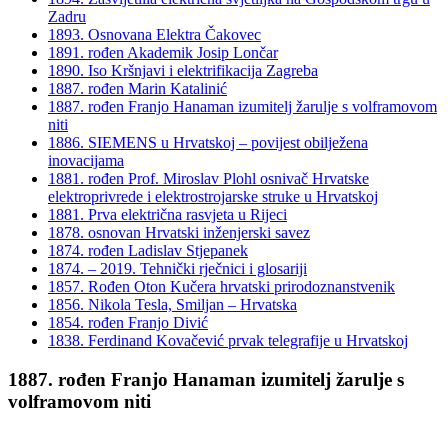
Zadru
1893. Osnovana Elektra Čakovec
1891. rođen Akademik Josip Lončar
1890. Iso Kršnjavi i elektrifikacija Zagreba
1887. rođen Marin Katalinić
1887. rođen Franjo Hanaman izumitelj žarulje s volframovom
niti
1886. SIEMENS u Hrvatskoj – povijest obilježena
inovacijama
1881. rođen Prof. Miroslav Plohl osnivač Hrvatske
elektroprivrede i elektrostrojarske struke u Hrvatskoj
1881. Prva električna rasvjeta u Rijeci
1878. osnovan Hrvatski inženjerski savez
1874. rođen Ladislav Stjepanek
1874. – 2019. Tehnički rječnici i glosariji
1857. Rođen Oton Kučera hrvatski prirodoznanstvenik
1856. Nikola Tesla, Smiljan – Hrvatska
1854. rođen Franjo Divić
1838. Ferdinand Kovačević prvak telegrafije u Hrvatskoj
1887. rođen Franjo Hanaman izumitelj žarulje s
volframovom niti