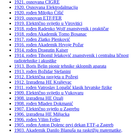
1921. osnovana CIGRÉ
1920. Osnovana Elektrodalmacija
1920. rođen Milojko Ćišić
1919. osnovan ETF/FER
1919. Električno svijetlo u Virovitici
1918. rođen Radenko Wolf znanstvenik i praktičar
1918. rođen Akademik Tomo Bosanac
1917. rođen Zlatko Plenković
1916. rođen Akademik Hrvoje Požar
1914. rođen Dragutin Kaiser
1914. rođen Tihomil Jelaković znanstvenik i centralna ličnost
radiotehnike i akustike
1913. Boris Belin pionir tehnike sklopnih aparata
1913. rođen Božidar Stefanini
1912. Električna rasvjeta u Požegi
1912. Izgrađena HE Kraljevac
1911. rođen Vatroslav Lopašić klasik hrvatske fizike
1909. Električno svijetlo u Vukovaru
1908. izgrađena HE Ozalj
1908. rođen Mladen Dokmanić
1907. Električno svjetlo u Zagrebu
1906. izgrađena HE Miljacka
1906. rođen Vilim Feller
1905. rođen Anton Dolenc prvi dekan ETF-a Zagreb
1903. Akademik Danilo Blanuša na raskrižju matematike,