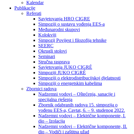
Kalendar
Publikacije
Referati
Savjetovanja HRO CIGRE
Simpoziji o sustavu vođenja EES-a
Međunarodni skupovi
Kolokviji​
Simpozij Povijest i filozofija tehnike
SEERC
Okrugli stolovi
Seminari​
Stručna rasprava​
Savjetovanja JUKO CIGRÉ
Simpoziji JUKO CIGRÉ
Simpoziji o elektrodistribucijskoj djelatnosti
Simpoziji o energetskim kabelima
Zbornici radova
Nadzemni vodovi – Oštećenja, sanacije i
specijalna rješenja
Zbornik odabranih radova 15. simpozija o
vođenu EES-a, Cavtat, 6. – 9. studenog 2022.
Nadzemni vodovi – Električne komponente, I.
dio – Izolacija
Nadzemni vodovi – Električne komponente, II.
dio – Vodiči i zaštitna užad