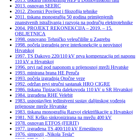
2015. tiskana monografija HEP u Domovinskom ratu
2013. osnovan SEERC
2012. Zbornici Povijest i filozofija tehnike
2011. tiskana monografija 50 godina primijenjenih
znanstvenih istraživanja i razvoja na području elektrotehnike
2004. PROJEKT REKONEKCIJA – 2019. – 15.
OBLJETNICA
1998. osnovano Tehničko veleučilište u Zagrebu
1998. počela izgradnja prve interkonekcije u neovisnoj
Hrvatskoj
1997. TS Đakovo 220/110 kV prva kompenzacija pri naponu
110 kV u Hrvatskoj
1996. prvi rad pod naponom u prijenosnoj mreži Hrvatske
1993. minirana brana HE Peruča
1993. počela izgradnja Otočne veze
1992. održan prvi stručni sastanak HRO CIGRE
1986. tiskana Tipizacija dalekovoda 110 kV u SR Hrvatskoj
1984. izgrađena RHE Velebit
1983. uspostavljen jedinstveni sustav daljinskog vođenja
prijenosne mreže Hrvatske
1983. tiskana monografija Razvoj elektrifikacije u Hrvatskoj
1981. NE Krško sinkronizirana na mrežu 400 kV
1978. osnovan ETFOS (FERIT)
1977. izgrađena TS 400/110 kV Ernestinovo
1976. simpozij „Nikola Tesla“