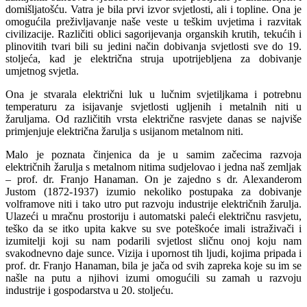
domišljatošću. Vatra je bila prvi izvor svjetlosti, ali i topline. Ona je
omogućila preživljavanje naše veste u teškim uvjetima i razvitak
civilizacije. Različiti oblici sagorijevanja organskih krutih, tekućih i
plinovitih tvari bili su jedini način dobivanja svjetlosti sve do 19.
stoljeća, kad je električna struja upotrijebljena za dobivanje
umjetnog svjetla.
Ona je stvarala električni luk u lučnim svjetiljkama i potrebnu
temperaturu za isijavanje svjetlosti ugljenih i metalnih niti u
žaruljama. Od različitih vrsta električne rasvjete danas se najviše
primjenjuje električna žarulja s usijanom metalnom niti.
Malo je poznata činjenica da je u samim začecima razvoja
električnih žarulja s metalnom nitima sudjelovao i jedna naš zemljak
– prof. dr. Franjo Hanaman. On je zajedno s dr. Alexanderom
Justom (1872-1937) izumio nekoliko postupaka za dobivanje
volframove niti i tako utro put razvoju industrije električnih žarulja.
Ulazeći u mračnu prostoriju i automatski paleći električnu rasvjetu,
teško da se itko upita kakve su sve poteškoće imali istraživači i
izumitelji koji su nam podarili svjetlost sličnu onoj koju nam
svakodnevno daje sunce. Vizija i upornost tih ljudi, kojima pripada i
prof. dr. Franjo Hanaman, bila je jača od svih zapreka koje su im se
našle na putu a njihovi izumi omogućili su zamah u razvoju
industrije i gospodarstva u 20. stoljeću.