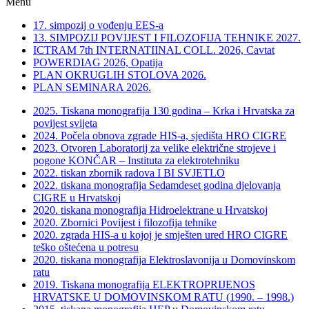
Menu
17. simpozij o vođenju EES-a
13. SIMPOZIJ POVIJEST I FILOZOFIJA TEHNIKE 2027.
ICTRAM 7th INTERNATIINAL COLL. 2026, Cavtat
POWERDIAG 2026, Opatija
PLAN OKRUGLIH STOLOVA 2026.
PLAN SEMINARA 2026.
2025. Tiskana monografija 130 godina – Krka i Hrvatska za
povijest svijeta
2024. Počela obnova zgrade HIS-a, sjedišta HRO CIGRE
2023. Otvoren Laboratorij za velike električne strojeve i
pogone KONČAR – Instituta za elektrotehniku
2022. tiskan zbornik radova I BI SVJETLO
2022. tiskana monografija Sedamdeset godina djelovanja
CIGRE u Hrvatskoj
2020. tiskana monografija Hidroelektrane u Hrvatskoj
2020. Zbornici Povijest i filozofija tehnike
2020. zgrada HIS-a u kojoj je smješten ured HRO CIGRE
teško oštećena u potresu
2020. tiskana monografija Elektroslavonija u Domovinskom
ratu
2019. Tiskana monografija ELEKTROPRIJENOS
HRVATSKE U DOMOVINSKOM RATU (1990. – 1998.)