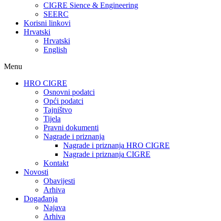
CIGRE Sience & Engineering
SEERC
Korisni linkovi
Hrvatski
Hrvatski
English
Menu
HRO CIGRE
Osnovni podatci​
Opći podatci
Tajništvo
Tijela
Pravni dokumenti
Nagrade i priznanja
Nagrade i priznanja HRO CIGRE
Nagrade i priznanja CIGRE
Kontakt
Novosti
Obavijesti
Arhiva
Događanja
Najava
Arhiva