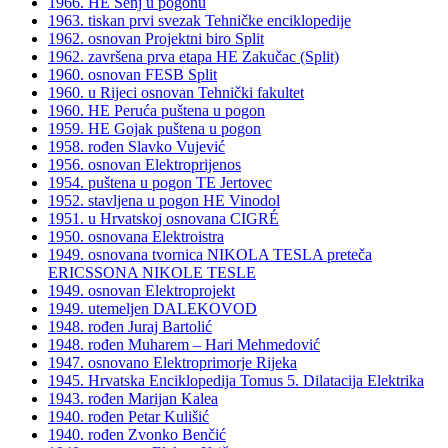
1966. HE Senj u pogonu
1963. tiskan prvi svezak Tehničke enciklopedije
1962. osnovan Projektni biro Split
1962. završena prva etapa HE Zakučac (Split)
1960. osnovan FESB Split
1960. u Rijeci osnovan Tehnički fakultet
1960. HE Peruća puštena u pogon
1959. HE Gojak puštena u pogon
1958. rođen Slavko Vujević
1956. osnovan Elektroprijenos
1954. puštena u pogon TE Jertovec
1952. stavljena u pogon HE Vinodol
1951. u Hrvatskoj osnovana CIGRÉ
1950. osnovana Elektroistra
1949. osnovana tvornica NIKOLA TESLA preteča
ERICSSONA NIKOLE TESLE
1949. osnovan Elektroprojekt
1949. utemeljen DALEKOVOD
1948. rođen Juraj Bartolić
1948. rođen Muharem – Hari Mehmedović
1947. osnovano Elektroprimorje Rijeka
1945. Hrvatska Enciklopedija Tomus 5. Dilatacija Elektrika
1943. rođen Marijan Kalea
1940. rođen Petar Kulišić
1940. rođen Zvonko Benčić