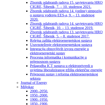
Zbornik odabranih radova 15. savjetovanja HRO
CIGRE, Šibenik, 7. – 10. studenog 2021.
Zbornik odabranih radova 14. (online) simpozija
o sustavu vođenja EES-a, 9. – 13. studenog
2020.
Zbornik odabranih radova 14. savjetovanja HRO
CIGRÉ, Šibenik, 10. – 13. studenog 2019.
Zbornik odabranih radova 13. savjetovanja HRO
CIGRÉ, Šibenik, 5. – 8. studenog 2017.
Relejna zaštita elektroenergetskog sustava
Uravnoteženje elektroenergetskog sustava
Integracija obnovljivih izvora energije u
elektroenergetski sustav
Procesna informatika i komunikacije u
prijenosnom sustavu
Prilagodba ICT sustava u elektroprivredi u
uvjetima liberaliziranog tržišta električne energije
Prijenosni sustav i reforma elektroenergetskog
sektora
Journal of Energy
Miljokaz
2000.-2050.
1950.-2000.
1900.-1950.
1850.-1900.