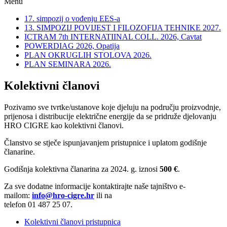
Menu
17. simpozij o vođenju EES-a
13. SIMPOZIJ POVIJEST I FILOZOFIJA TEHNIKE 2027.
ICTRAM 7th INTERNATIINAL COLL. 2026, Cavtat
POWERDIAG 2026, Opatija
PLAN OKRUGLIH STOLOVA 2026.
PLAN SEMINARA 2026.
Kolektivni članovi
Pozivamo sve tvrtke/ustanove koje djeluju na području proizvodnje,
prijenosa i distribucije električne energije da se pridruže djelovanju
HRO CIGRE kao kolektivni članovi.
Članstvo se stječe ispunjavanjem pristupnice i uplatom godišnje
članarine.
Godišnja kolektivna članarina za 2024. g. iznosi
500 €
.
Za sve dodatne informacije kontaktirajte naše tajništvo e-
mailom:
info@hro-cigre.hr
ili na
telefon 01 487 25 07.
Kolektivni članovi pristupnica