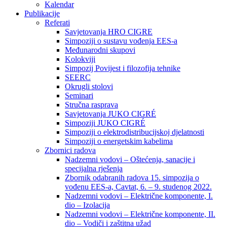
Kalendar
Publikacije
Referati
Savjetovanja HRO CIGRE
Simpoziji o sustavu vođenja EES-a
Međunarodni skupovi
Kolokviji​
Simpozij Povijest i filozofija tehnike
SEERC
Okrugli stolovi
Seminari​
Stručna rasprava​
Savjetovanja JUKO CIGRÉ
Simpoziji JUKO CIGRÉ
Simpoziji o elektrodistribucijskoj djelatnosti
Simpoziji o energetskim kabelima
Zbornici radova
Nadzemni vodovi – Oštećenja, sanacije i
specijalna rješenja
Zbornik odabranih radova 15. simpozija o
vođenu EES-a, Cavtat, 6. – 9. studenog 2022.
Nadzemni vodovi – Električne komponente, I.
dio – Izolacija
Nadzemni vodovi – Električne komponente, II.
dio – Vodiči i zaštitna užad