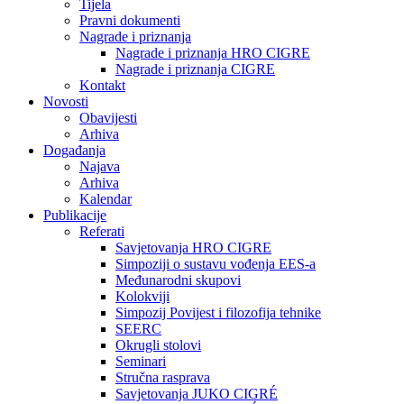
Tijela
Pravni dokumenti
Nagrade i priznanja
Nagrade i priznanja HRO CIGRE
Nagrade i priznanja CIGRE
Kontakt
Novosti
Obavijesti
Arhiva
Događanja
Najava
Arhiva
Kalendar
Publikacije
Referati
Savjetovanja HRO CIGRE
Simpoziji o sustavu vođenja EES-a
Međunarodni skupovi
Kolokviji​
Simpozij Povijest i filozofija tehnike
SEERC
Okrugli stolovi
Seminari​
Stručna rasprava​
Savjetovanja JUKO CIGRÉ