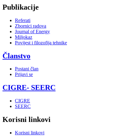
Publikacije
Referati
Zbornici radova
Journal of Energy
Miljokaz
Povijest i filozofija tehnike
Članstvo
Postani član
Prijavi se
CIGRE- SEERC
CIGRE
SEERC
Korisni linkovi
Korisni linkovi