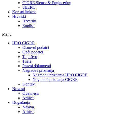
CIGRE Sience & Engineering
SEERC
Korisni linkovi
Hrvatski
Hrvatski
English
Menu
HRO CIGRE
Osnovni podatci​
Opći podatci
Tajništvo
Tijela
Pravni dokumenti
Nagrade i priznanja
Nagrade i priznanja HRO CIGRE
Nagrade i priznanja CIGRE
Kontakt
Novosti
Obavijesti
Arhiva
Događanja
Najava
Arhiva