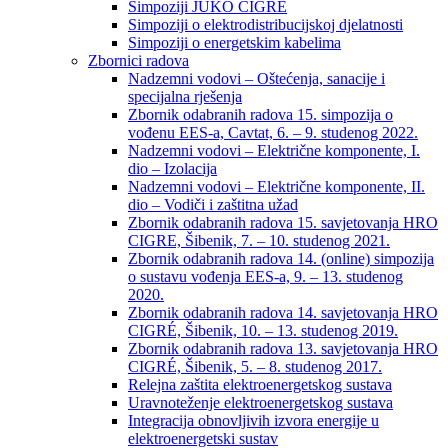
Simpoziji JUKO CIGRÉ
Simpoziji o elektrodistribucijskoj djelatnosti
Simpoziji o energetskim kabelima
Zbornici radova
Nadzemni vodovi – Oštećenja, sanacije i
specijalna rješenja
Zbornik odabranih radova 15. simpozija o
vođenu EES-a, Cavtat, 6. – 9. studenog 2022.
Nadzemni vodovi – Električne komponente, I.
dio – Izolacija
Nadzemni vodovi – Električne komponente, II.
dio – Vodiči i zaštitna užad
Zbornik odabranih radova 15. savjetovanja HRO
CIGRE, Šibenik, 7. – 10. studenog 2021.
Zbornik odabranih radova 14. (online) simpozija
o sustavu vođenja EES-a, 9. – 13. studenog
2020.
Zbornik odabranih radova 14. savjetovanja HRO
CIGRÉ, Šibenik, 10. – 13. studenog 2019.
Zbornik odabranih radova 13. savjetovanja HRO
CIGRÉ, Šibenik, 5. – 8. studenog 2017.
Relejna zaštita elektroenergetskog sustava
Uravnoteženje elektroenergetskog sustava
Integracija obnovljivih izvora energije u
elektroenergetski sustav