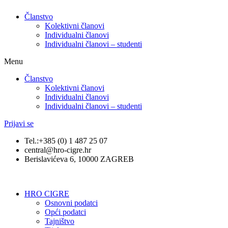
Članstvo
Kolektivni članovi
Individualni članovi
Individualni članovi – studenti
Menu
Članstvo
Kolektivni članovi
Individualni članovi
Individualni članovi – studenti
Prijavi se
Tel.:+385 (0) 1 487 25 07
central@hro-cigre.hr
Berislavićeva 6, 10000 ZAGREB
HRO CIGRE
Osnovni podatci​
Opći podatci
Tajništvo