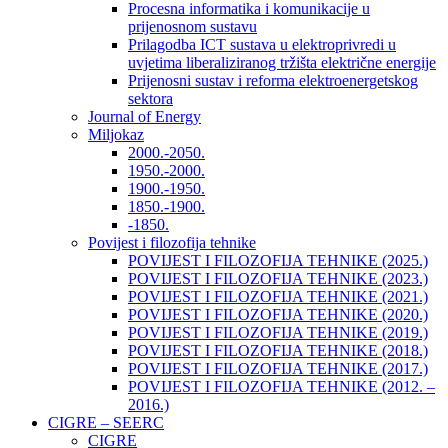
Procesna informatika i komunikacije u
prijenosnom sustavu
Prilagodba ICT sustava u elektroprivredi u
uvjetima liberaliziranog tržišta električne energije
Prijenosni sustav i reforma elektroenergetskog
sektora
Journal of Energy
Miljokaz
2000.-2050.
1950.-2000.
1900.-1950.
1850.-1900.
-1850.
Povijest i filozofija tehnike
POVIJEST I FILOZOFIJA TEHNIKE (2025.)
POVIJEST I FILOZOFIJA TEHNIKE (2023.)
POVIJEST I FILOZOFIJA TEHNIKE (2021.)
POVIJEST I FILOZOFIJA TEHNIKE (2020.)
POVIJEST I FILOZOFIJA TEHNIKE (2019.)
POVIJEST I FILOZOFIJA TEHNIKE (2018.)
POVIJEST I FILOZOFIJA TEHNIKE (2017.)
POVIJEST I FILOZOFIJA TEHNIKE (2012. –
2016.)
CIGRE – SEERC
CIGRE