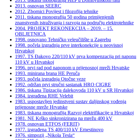
2015. tiskana monografija HEP u Domovinskom ratu
2013. osnovan SEERC
2012. Zbornici Povijest i filozofija tehnike
2011. tiskana monografija 50 godina primijenjenih
znanstvenih istraživanja i razvoja na području elektrotehnike
2004. PROJEKT REKONEKCIJA – 2019. – 15.
OBLJETNICA
1998. osnovano Tehničko veleučilište u Zagrebu
1998. počela izgradnja prve interkonekcije u neovisnoj
Hrvatskoj
1997. TS Đakovo 220/110 kV prva kompenzacija pri naponu
110 kV u Hrvatskoj
1996. prvi rad pod naponom u prijenosnoj mreži Hrvatske
1993. minirana brana HE Peruča
1993. počela izgradnja Otočne veze
1992. održan prvi stručni sastanak HRO CIGRE
1986. tiskana Tipizacija dalekovoda 110 kV u SR Hrvatskoj
1984. izgrađena RHE Velebit
1983. uspostavljen jedinstveni sustav daljinskog vođenja
prijenosne mreže Hrvatske
1983. tiskana monografija Razvoj elektrifikacije u Hrvatskoj
1981. NE Krško sinkronizirana na mrežu 400 kV
1978. osnovan ETFOS (FERIT)
1977. izgrađena TS 400/110 kV Ernestinovo
1976. simpozij „Nikola Tesla“