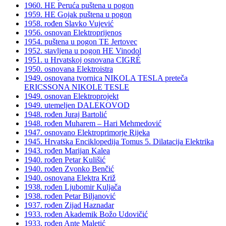
1960. HE Peruća puštena u pogon
1959. HE Gojak puštena u pogon
1958. rođen Slavko Vujević
1956. osnovan Elektroprijenos
1954. puštena u pogon TE Jertovec
1952. stavljena u pogon HE Vinodol
1951. u Hrvatskoj osnovana CIGRÉ
1950. osnovana Elektroistra
1949. osnovana tvornica NIKOLA TESLA preteča
ERICSSONA NIKOLE TESLE
1949. osnovan Elektroprojekt
1949. utemeljen DALEKOVOD
1948. rođen Juraj Bartolić
1948. rođen Muharem – Hari Mehmedović
1947. osnovano Elektroprimorje Rijeka
1945. Hrvatska Enciklopedija Tomus 5. Dilatacija Elektrika
1943. rođen Marijan Kalea
1940. rođen Petar Kulišić
1940. rođen Zvonko Benčić
1940. osnovana Elektra Križ
1938. rođen Ljubomir Kuljača
1938. rođen Petar Biljanović
1937. rođen Zijad Haznadar
1933. rođen Akademik Božo Udovičić
1933. rođen Ante Maletić