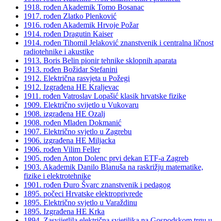
1918. rođen Akademik Tomo Bosanac
1917. rođen Zlatko Plenković
1916. rođen Akademik Hrvoje Požar
1914. rođen Dragutin Kaiser
1914. rođen Tihomil Jelaković znanstvenik i centralna ličnost
radiotehnike i akustike
1913. Boris Belin pionir tehnike sklopnih aparata
1913. rođen Božidar Stefanini
1912. Električna rasvjeta u Požegi
1912. Izgrađena HE Kraljevac
1911. rođen Vatroslav Lopašić klasik hrvatske fizike
1909. Električno svijetlo u Vukovaru
1908. izgrađena HE Ozalj
1908. rođen Mladen Dokmanić
1907. Električno svjetlo u Zagrebu
1906. izgrađena HE Miljacka
1906. rođen Vilim Feller
1905. rođen Anton Dolenc prvi dekan ETF-a Zagreb
1903. Akademik Danilo Blanuša na raskrižju matematike,
fizike i elektrotehnike
1901. rođen Đuro Švarc znanstvenik i pedagog
1895. počeci Hrvatske elektroprivrede
1895. Električno svjetlo u Varaždinu
1895. Izgrađena HE Krka
1894. Zasvijetlila električna svjetiljka na Gospodskom trgu u