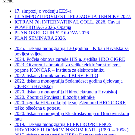
Menu
17. simpozij o vođenju EES-a
13. SIMPOZIJ POVIJEST I FILOZOFIJA TEHNIKE 2027.
ICTRAM 7th INTERNATIINAL COLL. 2026, Cavtat
POWERDIAG 2026, Opatija
PLAN OKRUGLIH STOLOVA 2026.
PLAN SEMINARA 2026.
2025. Tiskana monografija 130 godina – Krka i Hrvatska za
povijest svijeta
2024. Počela obnova zgrade HIS-a, sjedišta HRO CIGRE
2023. Otvoren Laboratorij za velike električne strojeve i
pogone KONČAR – Instituta za elektrotehniku
2022. tiskan zbornik radova I BI SVJETLO
2022. tiskana monografija Sedamdeset godina djelovanja
CIGRE u Hrvatskoj
2020. tiskana monografija Hidroelektrane u Hrvatskoj
2020. Zbornici Povijest i filozofija tehnike
2020. zgrada HIS-a u kojoj je smješten ured HRO CIGRE
teško oštećena u potresu
2020. tiskana monografija Elektroslavonija u Domovinskom
ratu
2019. Tiskana monografija ELEKTROPRIJENOS
HRVATSKE U DOMOVINSKOM RATU (1990. – 1998.)