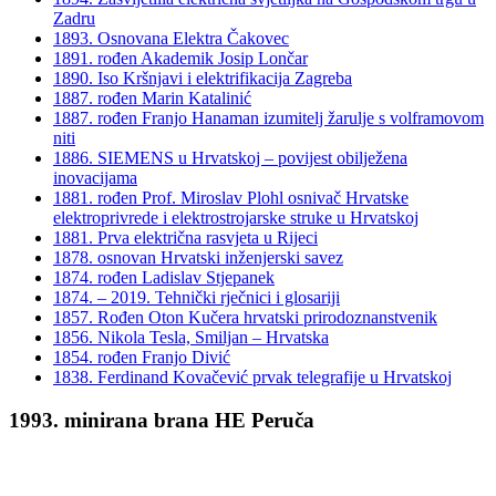
Zadru
1893. Osnovana Elektra Čakovec
1891. rođen Akademik Josip Lončar
1890. Iso Kršnjavi i elektrifikacija Zagreba
1887. rođen Marin Katalinić
1887. rođen Franjo Hanaman izumitelj žarulje s volframovom
niti
1886. SIEMENS u Hrvatskoj – povijest obilježena
inovacijama
1881. rođen Prof. Miroslav Plohl osnivač Hrvatske
elektroprivrede i elektrostrojarske struke u Hrvatskoj
1881. Prva električna rasvjeta u Rijeci
1878. osnovan Hrvatski inženjerski savez
1874. rođen Ladislav Stjepanek
1874. – 2019. Tehnički rječnici i glosariji
1857. Rođen Oton Kučera hrvatski prirodoznanstvenik
1856. Nikola Tesla, Smiljan – Hrvatska
1854. rođen Franjo Divić
1838. Ferdinand Kovačević prvak telegrafije u Hrvatskoj
1993. minirana brana HE Peruča