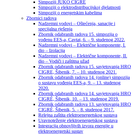
Simpoziji JUKO CIGRÉ
Simpoziji o elektrodistribucijskoj djelatnosti
Simpoziji o energetskim kabelima
Zbornici radova
Nadzemni vodovi – Oštećenja, sanacije i
specijalna rješenja
Zbornik odabranih radova 15. simpozija o
vođenu EES-a, Cavtat, 6. – 9. studenog 2022.
Nadzemni vodovi – Električne komponente, I.
dio – Izolacija
Nadzemni vodovi – Električne komponente, II.
dio – Vodiči i zaštitna užad
Zbornik odabranih radova 15. savjetovanja HRO
CIGRE, Šibenik, 7. – 10. studenog 2021.
Zbornik odabranih radova 14. (online) simpozija
o sustavu vođenja EES-a, 9. – 13. studenog
2020.
Zbornik odabranih radova 14. savjetovanja HRO
CIGRÉ, Šibenik, 10. – 13. studenog 2019.
Zbornik odabranih radova 13. savjetovanja HRO
CIGRÉ, Šibenik, 5. – 8. studenog 2017.
Relejna zaštita elektroenergetskog sustava
Uravnoteženje elektroenergetskog sustava
Integracija obnovljivih izvora energije u
elektroenergetski sustav