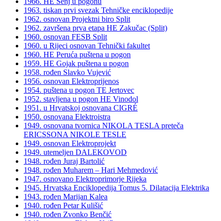
1966. HE Senj u pogonu
1963. tiskan prvi svezak Tehničke enciklopedije
1962. osnovan Projektni biro Split
1962. završena prva etapa HE Zakučac (Split)
1960. osnovan FESB Split
1960. u Rijeci osnovan Tehnički fakultet
1960. HE Peruća puštena u pogon
1959. HE Gojak puštena u pogon
1958. rođen Slavko Vujević
1956. osnovan Elektroprijenos
1954. puštena u pogon TE Jertovec
1952. stavljena u pogon HE Vinodol
1951. u Hrvatskoj osnovana CIGRÉ
1950. osnovana Elektroistra
1949. osnovana tvornica NIKOLA TESLA preteča
ERICSSONA NIKOLE TESLE
1949. osnovan Elektroprojekt
1949. utemeljen DALEKOVOD
1948. rođen Juraj Bartolić
1948. rođen Muharem – Hari Mehmedović
1947. osnovano Elektroprimorje Rijeka
1945. Hrvatska Enciklopedija Tomus 5. Dilatacija Elektrika
1943. rođen Marijan Kalea
1940. rođen Petar Kulišić
1940. rođen Zvonko Benčić