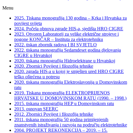
Menu
2025. Tiskana monografija 130 godina – Krka i Hrvatska za
povijest svijeta
2024. Počela obnova zgrade HIS-a, sjedišta HRO CIGRE
2023. Otvoren Laboratorij za velike električne strojeve i
pogone KONČAR – Instituta za elektrotehniku
2022. tiskan zbornik radova I BI SVJETLO
2022. tiskana monografija Sedamdeset godina djelovanja
CIGRE u Hrvatskoj
2020. tiskana monografija Hidroelektrane u Hrvatskoj
2020. Zbornici Povijest i filozofija tehnike
2020. zgrada HIS-a u kojoj je smješten ured HRO CIGRE
teško oštećena u potresu
2020. tiskana monografija Elektroslavonija u Domovinskom
ratu
2019. Tiskana monografija ELEKTROPRIJENOS
HRVATSKE U DOMOVINSKOM RATU (1990. – 1998.)
2015. tiskana monografija HEP u Domovinskom ratu
2013. osnovan SEERC
2012. Zbornici Povijest i filozofija tehnike
2011. tiskana monografija 50 godina primijenjenih
znanstvenih istraživanja i razvoja na području elektrotehnike
2004. PROJEKT REKONEKCIJA – 2019. – 15.