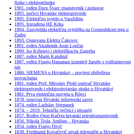
fizike i elektrotehnike
1901. rođen Đuro Švarc znanstvenik i pedagog
1895. počeci Hrvatske elektroprivrede
1895. Električno svjetlo u Varaždinu
1895. Izgrađena HE Krka
1894. Zasvijetlila električna svjetiljka na Gospodskom trgu u
Zadru
1893. Osnovana Elektra Čakovec
1891. rođen Akademik Josip Lončar
1890. Iso Kršnjavi i elektrifikacija Zagreba
1887. rođen Marin Katalinić
1887. rođen Franjo Hanaman izumitelj žarulje s volframovom
niti
1886. SIEMENS u Hrvatskoj – povijest obilježena
inovacijama
1881. rođen Prof. Miroslav Plohl osnivač Hrvatske
elektroprivrede i elektrostrojarske struke u Hrvatskoj
1881. Prva električna rasvjeta u Rijeci
1878. osnovan Hrvatski inženjerski savez
1874. rođen Ladislav Stjepanek
1874. – 2019. Tehnički rječnici i glosariji
1857. Rođen Oton Kučera hrvatski prirodoznanstvenik
1856. Nikola Tesla, Smiljan – Hrvatska
1854. rođen Franjo Divić
1838. Ferdinand Kovačević prvak telegrafije u Hrvatskoj