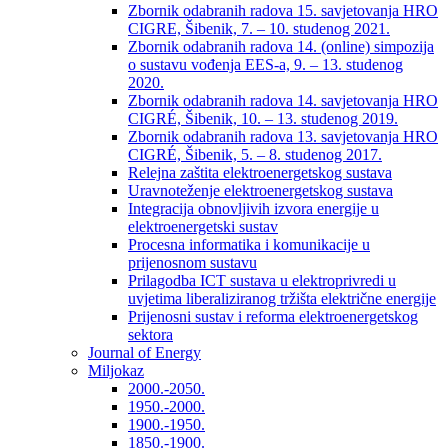
Zbornik odabranih radova 15. savjetovanja HRO
CIGRE, Šibenik, 7. – 10. studenog 2021.
Zbornik odabranih radova 14. (online) simpozija
o sustavu vođenja EES-a, 9. – 13. studenog
2020.
Zbornik odabranih radova 14. savjetovanja HRO
CIGRÉ, Šibenik, 10. – 13. studenog 2019.
Zbornik odabranih radova 13. savjetovanja HRO
CIGRÉ, Šibenik, 5. – 8. studenog 2017.
Relejna zaštita elektroenergetskog sustava
Uravnoteženje elektroenergetskog sustava
Integracija obnovljivih izvora energije u
elektroenergetski sustav
Procesna informatika i komunikacije u
prijenosnom sustavu
Prilagodba ICT sustava u elektroprivredi u
uvjetima liberaliziranog tržišta električne energije
Prijenosni sustav i reforma elektroenergetskog
sektora
Journal of Energy
Miljokaz
2000.-2050.
1950.-2000.
1900.-1950.
1850.-1900.