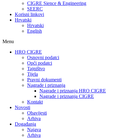
CIGRE Sience & Engineering
SEERC
Korisni linkovi
Hrvatski
Hrvatski
English
Menu
HRO CIGRE
Osnovni podatci​
Opći podatci
Tajništvo
Tijela
Pravni dokumenti
Nagrade i priznanja
Nagrade i priznanja HRO CIGRE
Nagrade i priznanja CIGRE
Kontakt
Novosti
Obavijesti
Arhiva
Događanja
Najava
Arhiva