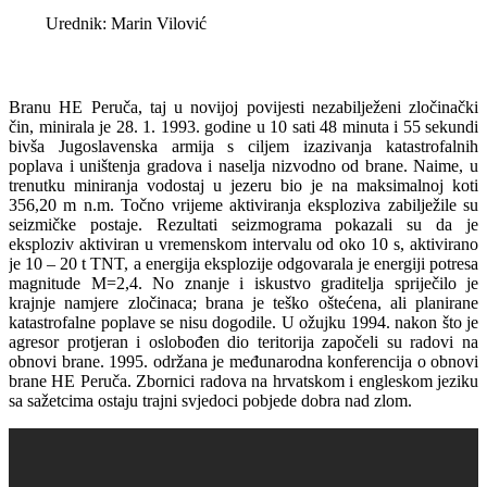
Urednik: Marin Vilović
Branu HE Peruča, taj u novijoj povijesti nezabilježeni zločinački
čin, minirala je 28. 1. 1993. godine u 10 sati 48 minuta i 55 sekundi
bivša Jugoslavenska armija s ciljem izazivanja katastrofalnih
poplava i uništenja gradova i naselja nizvodno od brane. Naime, u
trenutku miniranja vodostaj u jezeru bio je na maksimalnoj koti
356,20 m n.m. Točno vrijeme aktiviranja eksploziva zabilježile su
seizmičke postaje. Rezultati seizmograma pokazali su da je
eksploziv aktiviran u vremenskom intervalu od oko 10 s, aktivirano
je 10 – 20 t TNT, a energija eksplozije odgovarala je energiji potresa
magnitude M=2,4. No znanje i iskustvo graditelja spriječilo je
krajnje namjere zločinaca; brana je teško oštećena, ali planirane
katastrofalne poplave se nisu dogodile. U ožujku 1994. nakon što je
agresor protjeran i oslobođen dio teritorija započeli su radovi na
obnovi brane. 1995. održana je međunarodna konferencija o obnovi
brane HE Peruča. Zbornici radova na hrvatskom i engleskom jeziku
sa sažetcima ostaju trajni svjedoci pobjede dobra nad zlom.