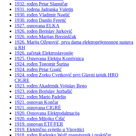
1932. rođen Petar Slapničar
1931. rođena Jadranka Vuletin
1930. rođen Vladimir Naglić
1930. rođen Danilo Feretić
1927. osnovana ELKA
1926. rođen Berislav Jurković
1926. rođen Marijan Brezinšćak
1926. Marija Ožegović, prva dama elektroprijenosnog sustava
u RH
1926. začetak Elektroslavonije
1925. Osnovana Elektra Koprivnica
1924. rođen Tugomir Šurina
1924. rođen Petar Gugić
1924. rođen Zorko Cvetković prvi Glavni tajnik HRO
CIGRE
1923. rođen Akademik Vojislav Bego
1923. rođen Borislav Juzbašić
1922. rođen Mario Padelin
1921. osnovan Končar
1921. osnovana CIGRÉ
1920. Osnovana Elektrodalmacija
1920. rođen Milojko Ćišić
1919. osnovan ETF/FER
1919. Električno svijetlo u Virovitici
1918. rođen Radenko Wolf znanstvenik i praktičar