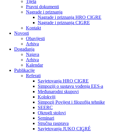
Tijela
Pravni dokumenti
Nagrade i priznanja
Nagrade i priznanja HRO CIGRE
Nagrade i priznanja CIGRE
Kontakt
Novosti
Obavijesti
Arhiva
Događanja
Najava
Arhiva
Kalendar
Publikacije
Referati
Savjetovanja HRO CIGRE
Simpoziji o sustavu vođenja EES-a
Međunarodni skupovi
Kolokviji​
Simpozij Povijest i filozofija tehnike
SEERC
Okrugli stolovi
Seminari​
Stručna rasprava​
Savjetovanja JUKO CIGRÉ