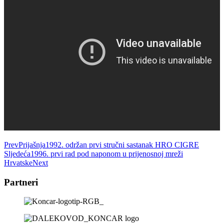
Prev
Prijašnja
1992. održan prvi stručni sastanak HRO CIGRE
Sljedeća
1996. prvi rad pod naponom u prijenosnoj mreži
Hrvatske
Next
Partneri