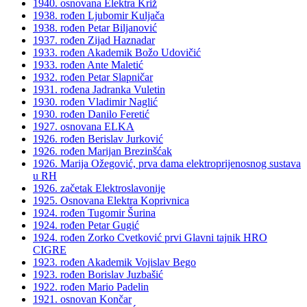
1940. osnovana Elektra Križ
1938. rođen Ljubomir Kuljača
1938. rođen Petar Biljanović
1937. rođen Zijad Haznadar
1933. rođen Akademik Božo Udovičić
1933. rođen Ante Maletić
1932. rođen Petar Slapničar
1931. rođena Jadranka Vuletin
1930. rođen Vladimir Naglić
1930. rođen Danilo Feretić
1927. osnovana ELKA
1926. rođen Berislav Jurković
1926. rođen Marijan Brezinšćak
1926. Marija Ožegović, prva dama elektroprijenosnog sustava
u RH
1926. začetak Elektroslavonije
1925. Osnovana Elektra Koprivnica
1924. rođen Tugomir Šurina
1924. rođen Petar Gugić
1924. rođen Zorko Cvetković prvi Glavni tajnik HRO
CIGRE
1923. rođen Akademik Vojislav Bego
1923. rođen Borislav Juzbašić
1922. rođen Mario Padelin
1921. osnovan Končar