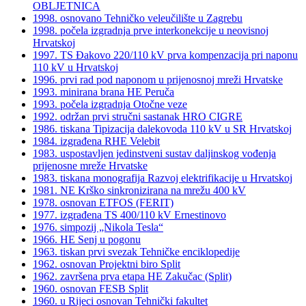
OBLJETNICA
1998. osnovano Tehničko veleučilište u Zagrebu
1998. počela izgradnja prve interkonekcije u neovisnoj
Hrvatskoj
1997. TS Đakovo 220/110 kV prva kompenzacija pri naponu
110 kV u Hrvatskoj
1996. prvi rad pod naponom u prijenosnoj mreži Hrvatske
1993. minirana brana HE Peruča
1993. počela izgradnja Otočne veze
1992. održan prvi stručni sastanak HRO CIGRE
1986. tiskana Tipizacija dalekovoda 110 kV u SR Hrvatskoj
1984. izgrađena RHE Velebit
1983. uspostavljen jedinstveni sustav daljinskog vođenja
prijenosne mreže Hrvatske
1983. tiskana monografija Razvoj elektrifikacije u Hrvatskoj
1981. NE Krško sinkronizirana na mrežu 400 kV
1978. osnovan ETFOS (FERIT)
1977. izgrađena TS 400/110 kV Ernestinovo
1976. simpozij „Nikola Tesla“
1966. HE Senj u pogonu
1963. tiskan prvi svezak Tehničke enciklopedije
1962. osnovan Projektni biro Split
1962. završena prva etapa HE Zakučac (Split)
1960. osnovan FESB Split
1960. u Rijeci osnovan Tehnički fakultet