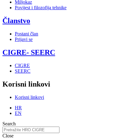
Miljokaz
Povijest i filozofija tehnike
Članstvo
Postani član
Prijavi se
CIGRE- SEERC
CIGRE
SEERC
Korisni linkovi
Korisni linkovi
HR
EN
Search
Close