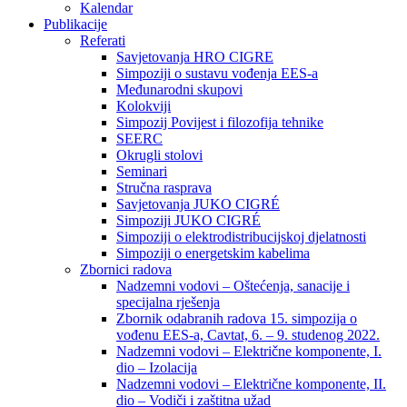
Kalendar
Publikacije
Referati
Savjetovanja HRO CIGRE
Simpoziji o sustavu vođenja EES-a
Međunarodni skupovi
Kolokviji​
Simpozij Povijest i filozofija tehnike
SEERC
Okrugli stolovi
Seminari​
Stručna rasprava​
Savjetovanja JUKO CIGRÉ
Simpoziji JUKO CIGRÉ
Simpoziji o elektrodistribucijskoj djelatnosti
Simpoziji o energetskim kabelima
Zbornici radova
Nadzemni vodovi – Oštećenja, sanacije i
specijalna rješenja
Zbornik odabranih radova 15. simpozija o
vođenu EES-a, Cavtat, 6. – 9. studenog 2022.
Nadzemni vodovi – Električne komponente, I.
dio – Izolacija
Nadzemni vodovi – Električne komponente, II.
dio – Vodiči i zaštitna užad