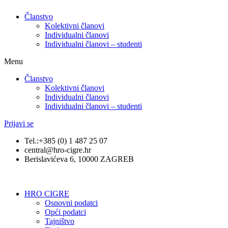
Članstvo
Kolektivni članovi
Individualni članovi
Individualni članovi – studenti
Menu
Članstvo
Kolektivni članovi
Individualni članovi
Individualni članovi – studenti
Prijavi se
Tel.:+385 (0) 1 487 25 07
central@hro-cigre.hr
Berislavićeva 6, 10000 ZAGREB
HRO CIGRE
Osnovni podatci​
Opći podatci
Tajništvo