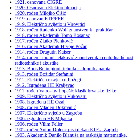
1921. osnovana CIGRÉ
1920. Osnovana Elektrodalmacija
1920. rođen Milojko Ćišić
1919. osnovan ETF/FER
1919. Električno svijetlo u Virovitici
1918. rođen Radenko Wolf znanstvenik i praktičar
1918. rođen Akademik Tomo Bosanac
1917. rođen Zlatko Plenković
1916. rođen Akademik Hrvoje Požar
1914. rođen Dragutin Kaiser
1914. rođen Tihomil Jelaković znanstvenik i centralna ličnost
radiotehnike i akustike
1913. Boris Belin pionir tehnike sklopnih aparata
1913. rođen Božidar Stefanini
1912. Električna rasvjeta u Požegi
1912. Izgrađena HE Kraljevac
1911. rođen Vatroslav Lopašić klasik hrvatske fizike
1909. Električno svijetlo u Vukovaru
1908. izgrađena HE Ozalj
1908. rođen Mladen Dokmanić
1907. Električno svjetlo u Zagrebu
1906. izgrađena HE Miljacka
1906. rođen Vilim Feller
1905. rođen Anton Dolenc prvi dekan ETF-a Zagreb
1903. Akademik Danilo Blanuša na raskrižju matematike,