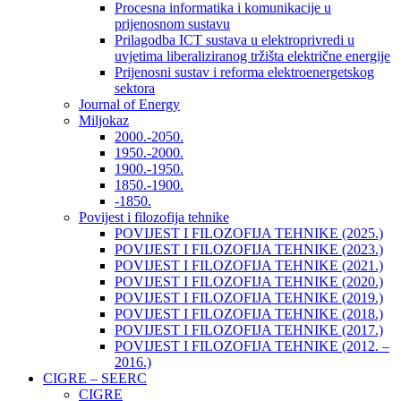
Procesna informatika i komunikacije u
prijenosnom sustavu
Prilagodba ICT sustava u elektroprivredi u
uvjetima liberaliziranog tržišta električne energije
Prijenosni sustav i reforma elektroenergetskog
sektora
Journal of Energy
Miljokaz
2000.-2050.
1950.-2000.
1900.-1950.
1850.-1900.
-1850.
Povijest i filozofija tehnike
POVIJEST I FILOZOFIJA TEHNIKE (2025.)
POVIJEST I FILOZOFIJA TEHNIKE (2023.)
POVIJEST I FILOZOFIJA TEHNIKE (2021.)
POVIJEST I FILOZOFIJA TEHNIKE (2020.)
POVIJEST I FILOZOFIJA TEHNIKE (2019.)
POVIJEST I FILOZOFIJA TEHNIKE (2018.)
POVIJEST I FILOZOFIJA TEHNIKE (2017.)
POVIJEST I FILOZOFIJA TEHNIKE (2012. –
2016.)
CIGRE – SEERC
CIGRE