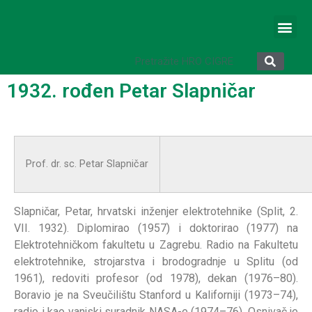
1932. rođen Petar Slapničar
Prof. dr. sc. Petar Slapničar
Slapničar, Petar, hrvatski inženjer elektrotehnike (Split, 2.
VII. 1932). Diplomirao (1957) i doktorirao (1977) na
Elektrotehničkom fakultetu u Zagrebu. Radio na Fakultetu
elektrotehnike, strojarstva i brodogradnje u Splitu (od
1961), redoviti profesor (od 1978), dekan (1976–80).
Boravio je na Sveučilištu Stanford u Kaliforniji (1973–74),
radio i kao vanjski suradnik NASA-e (1974–76). Osnivač je