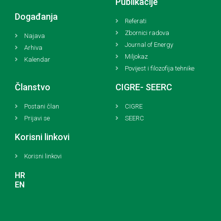
Publikacije
Događanja
Referati
Zbornici radova
Najava
Journal of Energy
Arhiva
Miljokaz
Kalendar
Povijest i filozofija tehnike
Članstvo
CIGRE- SEERC
Postani član
CIGRE
Prijavi se
SEERC
Korisni linkovi
Korisni linkovi
HR
EN