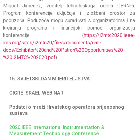
Miguel Jimenez, voditelj tehnološkoga odjela CERN-a.
Program konferencije uključuje i izložbeni prostor za
poduzeća. Poduzeća mogu surađivati s organizatorima i na
kreiranju programa i financijski pomoći organizaciju
konferencije (
https://i2mtc2020.ieee-
ims.org/sites/i2mtc20/files/documents/call-
docs/Exhibitor%20and%20Patron%20Opportunities%20-
%20I2MTC%202020.pdf
).
15. SVJETSKI DAN MJERITELJSTVA
CIGRE ISRAEL WEBINAR
Podatci o mreži Hrvatskog operatora prijenosnog
sustava
2020 IEEE International Instrumentation &
Measurement Technology Conference