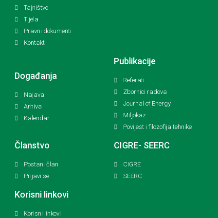
Tajništvo
Tijela
Pravni dokumenti
Kontakt
Publikacije
Događanja
Referati
Zbornici radova
Najava
Journal of Energy
Arhiva
Miljokaz
Kalendar
Povijest i filozofija tehnike
Članstvo
CIGRE- SEERC
Postani član
CIGRE
Prijavi se
SEERC
Korisni linkovi
Korisni linkovi