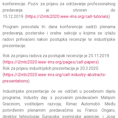
konferencije. Poziv za prijavu za održavanje profesionalnog
predavanja je otvoren do
15.12.2019. (
https://i2mtc2020.ieee-ims.org/call-tutorials
).
Program preostala tri dana konferencije sadrži plenarna
predavanja, posterske i oralne sekcije u kojima se izlažu
radovi prihvaćeni nakon postupka recenzije te industrijske
prezentacije.
Rok za prijavu radova za postupak recenzije je 25.11.2019.
(
https://i2mtc2020.ieee-ims.org/pages/call-papers
).
Rok za prijavu industrijskih prezentacija je 20.3.2020.
(
https://i2mtc2020.ieee-ims.org/call-industry-abstracts-
presentations
).
Industrijske prezentacije će se održati u posebnom dijelu
programa, Industry day s pozvanim predavačem Matijom
Gracinom, voditeljem razvoja, Rimac Automobli. Među
potvrđenim plenarnim predavačima su Franco Ongaro,
direktor tehnologije Europske svemirske agencije, i Jose