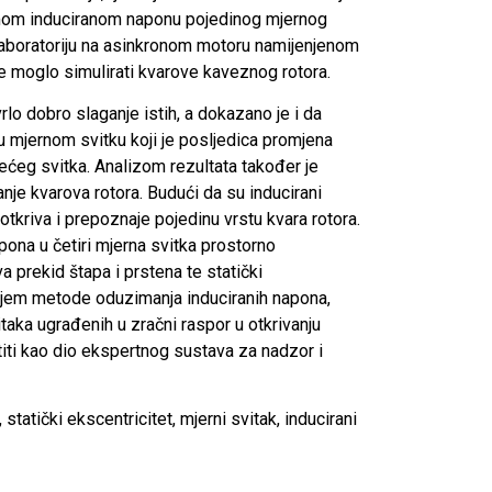
 samom induciranom naponu pojedinog mjernog
 laboratoriju na asinkronom motoru namijenjenom
 moglo simulirati kvarove kaveznog rotora.
lo dobro slaganje istih, a dokazano je i da
 u mjernom svitku koji je posljedica promjena
ećeg svitka. Analizom rezultata također je
nje kvarova rotora. Budući da su inducirani
 otkriva i prepoznaje pojedinu vrstu kvara rotora.
pona u četiri mjerna svitka prostorno
 prekid štapa i prstena te statički
enjem metode oduzimanja induciranih napona,
itaka ugrađenih u zračni raspor u otkrivanju
iti kao dio ekspertnog sustava za nadzor i
 statički ekscentricitet, mjerni svitak, inducirani