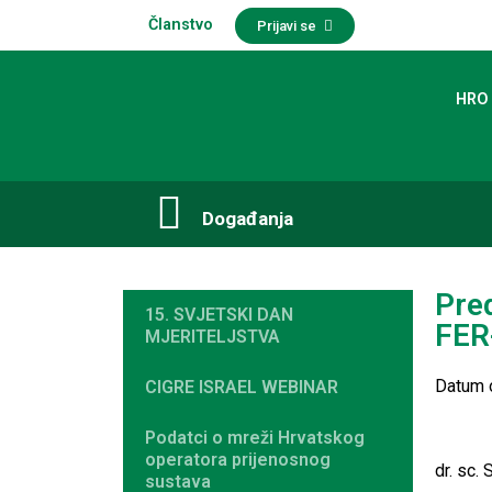
Članstvo
Prijavi se
HRO
Događanja​
Pre
15. SVJETSKI DAN
FER
MJERITELJSTVA
Datum o
CIGRE ISRAEL WEBINAR
Podatci o mreži Hrvatskog
operatora prijenosnog
dr. sc. 
sustava