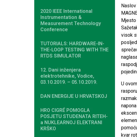
Naslo
2020 IEEE International
MAGNE
Instrumentation &
Mjesto 
Measurement Technology
Sažetak
Conference
visok s
posljed
TUTORIALS: HARDWARE-IN-
THE-LOOP TESTING WITH THE
sprečav
RTDS SIMULATOR
naglasa
raspodj
12. Dani inženjera
pojedin
elektrotehnike, Vodice,
03.10.2019. – 05.10.2019.
U ovom 
rasporu
DAN ENERGIJE U HRVATSKOJ
razmakn
napona 
HRO CIGRÉ POMOGLA
ekscent
POSJETU STUDENATA RITEH-
elemena
a NUKLEARNOJ ELEKTRANI
pomoću 
KRŠKO
kvar ro