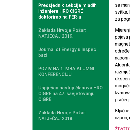
se mani
Predsjednik sekcije mladih
inženjera HRO CIGRÉ
svitka.
doktorirao na FER-u
za pogo
Mjerenj
Zaklada Hrvoje Požar:
NATJEČAJ 2019.
pojava 
magnets
Journal of Energy u Inspec
određen
bazi
naponi 
Algorit
POZIV NA 1. MBA ALUMNI
razmješ
KONFERENCIJU
ekscent
moguće 
Uspješan nastup članova HRO
kvarova
CIGRÉ na 47. savjetovanju
CIGRÉ
praćenj
Ključne 
Zaklada Hrvoje Požar:
napon, 
NATJEČAJ 2018.
ŽIVOT