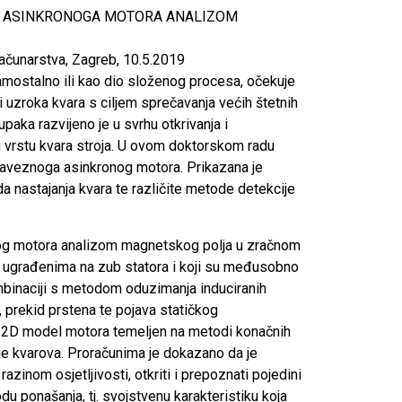
OGA ASINKRONOGA MOTORA ANALIZOM
računarstva, Zagreb, 10.5.2019
samostalno ili kao dio složenog procesa, očekuje
i uzroka kvara s ciljem sprečavanja većih štetnih
aka razvijeno je u svrhu otkrivanja i
inu vrstu kvara stroja. U ovom doktorskom radu
 kaveznoga asinkronog motora. Prikazana je
 nastajanja kvara te različite metode detekcije
nog motora analizom magnetskog polja u zračnom
ma ugrađenima na zub statora i koji su međusobno
mbinaciji s metodom oduzimanja induciranih
a, prekid prstena te pojava statičkog
ki 2D model motora temeljen na metodi konačnih
je kvarova. Proračunima je dokazano da je
inom osjetljivosti, otkriti i prepoznati pojedini
du ponašanja, tj. svojstvenu karakteristiku koja