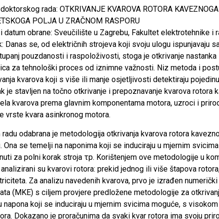
v doktorskog rada: OTKRIVANJE KVAROVA ROTORA KAVEZN
TSKOGA POLJA U ZRAČNOM RASPORU
i datum obrane: Sveučilište u Zagrebu, Fakultet elektrotehnike i 
: Danas se, od električnih strojeva koji svoju ulogu ispunjavaju 
tupanj pouzdanosti i raspoloživosti, stoga je otkrivanje nastanka 
ica za tehnološki proces od iznimne važnosti. Niz metoda i postup
anja kvarova koji s više ili manje osjetljivosti detektiraju pojed
k je stavljen na točno otkrivanje i prepoznavanje kvarova rotora
ela kvarova prema glavnim komponentama motora, uzroci i priroda
e vrste kvara asinkronog motora.
radu odabrana je metodologija otkrivanja kvarova rotora kavez
. Ona se temelji na naponima koji se induciraju u mjernim svici
uti za polni korak stroja τp. Korištenjem ove metodologije u ko
analizirani su kvarovi rotora: prekid jednog ili više štapova rotor
riciteta. Za analizu navedenih kvarova, prvo je izrađen numerič
ta (MKE) s ciljem provjere predložene metodologije za otkrivan
napona koji se induciraju u mjernim svicima moguće, s visokom raz
tora. Dokazano je proračunima da svaki kvar rotora ima svoju priro