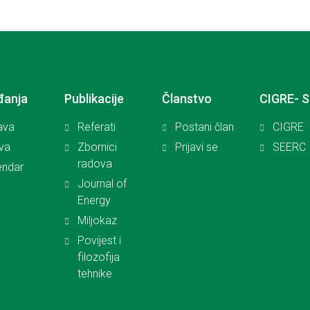
đanja
Publikacije
Članstvo
CIGRE- 
ava
Referati
Postani član
CIGRE
iva
Zbornici
Prijavi se
SEERC
radova
endar
Journal of
Energy
Miljokaz
Povijest i
filozofija
tehnike