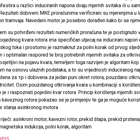
festira u razlici induciranih napona dvaju mjernih svitaka ili u
 Rezultati dobiveni MKE proračunima verificirani su mjerenjima u
n tramvaja. Navedeni motor je posebno dorađen kako bi se njime
em su potvrđeni rezultati numeričkih proračuna te je postignuto vr
pojedinog kvara rotora ima specifičan utjecaj na inducirani napon
kog toka i prostorno je razmaknut za polni korak od prvog sljed
 i optimalan raspored te broj potrebnih mjernih svitaka za otkriva
osjetljivi na pojavu kvara, temeljem toga razvijen je algoritam koji
am na osnovu ulaznih podataka, a to su vrijednosti induciranog na
tena za τp i dobivena za jedan puni okret rotora, pouzdano otkriva
ricitet. Osim pouzdanog otkrivanja kvara u kombinaciji s korišt
je i raspoznati pojedini kvar rotora. Princip korištenja mjernih sv
 kaveznog rotora pokazao se je primjenjiv te ga je moguće korist
e stanja asinkronog motora
riječi: asinkroni motor, kavezni rotor, prekid štapa, prekid prstena,
magnetska indukcija, polni korak, algoritam
OPIS