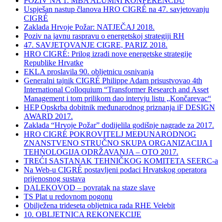
POZIV NA 1. MBA ALUMNI KONFERENCIJU
Uspješan nastup članova HRO CIGRÉ na 47. savjetovanju
CIGRÉ
Zaklada Hrvoje Požar: NATJEČAJ 2018.
Poziv na javnu raspravu o energetskoj strategiji RH
47. SAVJETOVANJE CIGRE, PARIZ 2018.
HRO CIGRÉ: Prilog izradi nove energetske strategije
Republike Hrvatke
EKLA proslavila 90. obljetnicu osnivanja
Generalni tajnik CIGRÉ Philippe Adam prisustvovao 4th
International Colloquium “Transformer Research and Asset
Management i tom prilikom dao intervju listu „Končarevac“
HEP Opskrba dobitnik međunarodnog priznanja iF DESIGN
AWARD 2017.
Zaklada “Hrvoje Požar” dodijelila godišnje nagrade za 2017.
HRO CIGRÉ POKROVITELJ MEĐUNARODNOG
ZNANSTVENO STRUČNO SKUPA ORGANIZACIJA I
TEHNOLOGIJA ODRŽAVANJA – OTO 2017.
TREĆI SASTANAK TEHNIČKOG KOMITETA SEERC-a
Na Web-u CIGRÉ postavljeni podaci Hrvatskog operatora
prijenosnog sustava
DALEKOVOD – povratak na staze slave
TS Plat u redovnom pogonu
Obilježena trideseta obljetnica rada RHE Velebit
10. OBLJETNICA REKONEKCIJE