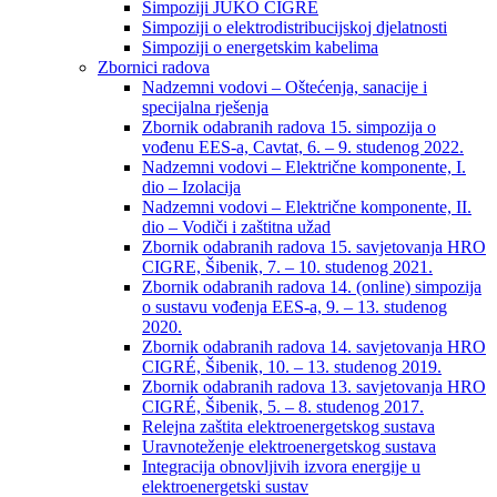
Simpoziji JUKO CIGRÉ
Simpoziji o elektrodistribucijskoj djelatnosti
Simpoziji o energetskim kabelima
Zbornici radova
Nadzemni vodovi – Oštećenja, sanacije i
specijalna rješenja
Zbornik odabranih radova 15. simpozija o
vođenu EES-a, Cavtat, 6. – 9. studenog 2022.
Nadzemni vodovi – Električne komponente, I.
dio – Izolacija
Nadzemni vodovi – Električne komponente, II.
dio – Vodiči i zaštitna užad
Zbornik odabranih radova 15. savjetovanja HRO
CIGRE, Šibenik, 7. – 10. studenog 2021.
Zbornik odabranih radova 14. (online) simpozija
o sustavu vođenja EES-a, 9. – 13. studenog
2020.
Zbornik odabranih radova 14. savjetovanja HRO
CIGRÉ, Šibenik, 10. – 13. studenog 2019.
Zbornik odabranih radova 13. savjetovanja HRO
CIGRÉ, Šibenik, 5. – 8. studenog 2017.
Relejna zaštita elektroenergetskog sustava
Uravnoteženje elektroenergetskog sustava
Integracija obnovljivih izvora energije u
elektroenergetski sustav