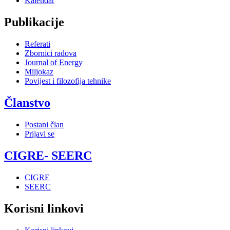
Kalendar
Publikacije
Referati
Zbornici radova
Journal of Energy
Miljokaz
Povijest i filozofija tehnike
Članstvo
Postani član
Prijavi se
CIGRE- SEERC
CIGRE
SEERC
Korisni linkovi