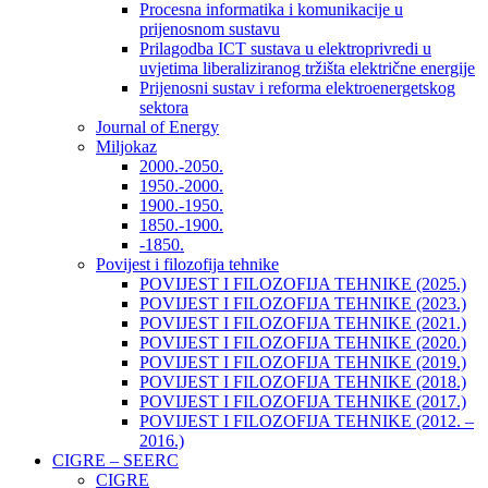
Procesna informatika i komunikacije u
prijenosnom sustavu
Prilagodba ICT sustava u elektroprivredi u
uvjetima liberaliziranog tržišta električne energije
Prijenosni sustav i reforma elektroenergetskog
sektora
Journal of Energy
Miljokaz
2000.-2050.
1950.-2000.
1900.-1950.
1850.-1900.
-1850.
Povijest i filozofija tehnike
POVIJEST I FILOZOFIJA TEHNIKE (2025.)
POVIJEST I FILOZOFIJA TEHNIKE (2023.)
POVIJEST I FILOZOFIJA TEHNIKE (2021.)
POVIJEST I FILOZOFIJA TEHNIKE (2020.)
POVIJEST I FILOZOFIJA TEHNIKE (2019.)
POVIJEST I FILOZOFIJA TEHNIKE (2018.)
POVIJEST I FILOZOFIJA TEHNIKE (2017.)
POVIJEST I FILOZOFIJA TEHNIKE (2012. –
2016.)
CIGRE – SEERC
CIGRE