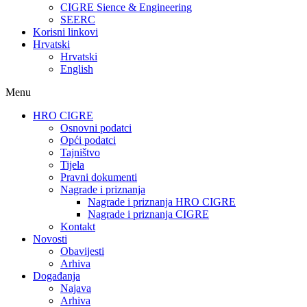
CIGRE Sience & Engineering
SEERC
Korisni linkovi
Hrvatski
Hrvatski
English
Menu
HRO CIGRE
Osnovni podatci​
Opći podatci
Tajništvo
Tijela
Pravni dokumenti
Nagrade i priznanja
Nagrade i priznanja HRO CIGRE
Nagrade i priznanja CIGRE
Kontakt
Novosti
Obavijesti
Arhiva
Događanja
Najava
Arhiva