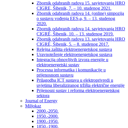
Zbornik odabranih radova 15. savjetovanja HRO
CIGRE, Šibenik, 7. – 10. studenog 2021.
Zbornik odabranih radova 14. (online) simpozija
o sustavu vođenja EES-a, 9. – 13. studenog
2020.
Zbornik odabranih radova 14. savjetovanja HRO
CIGRÉ, Šibenik, 10. – 13. studenog 2019.
Zbornik odabranih radova 13. savjetovanja HRO
CIGRÉ, Šibenik, 5. – 8. studenog 2017.
Relejna zaštita elektroenergetskog sustava
Uravnoteženje elektroenergetskog sustava
Integracija obnovljivih izvora energije u
elektroenergetski sustav
Procesna informatika i komunikacije u
prijenosnom sustavu
Prilagodba ICT sustava u elektroprivredi u
uvjetima liberaliziranog tržišta električne energije
Prijenosni sustav i reforma elektroenergetskog
sektora
Journal of Energy
Miljokaz
2000.-2050.
1950.-2000.
1900.-1950.
1850.-1900.