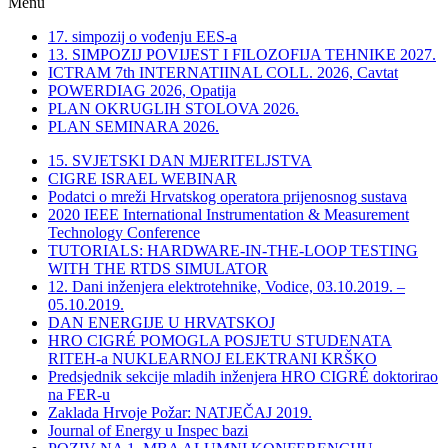
Menu
17. simpozij o vođenju EES-a
13. SIMPOZIJ POVIJEST I FILOZOFIJA TEHNIKE 2027.
ICTRAM 7th INTERNATIINAL COLL. 2026, Cavtat
POWERDIAG 2026, Opatija
PLAN OKRUGLIH STOLOVA 2026.
PLAN SEMINARA 2026.
15. SVJETSKI DAN MJERITELJSTVA
CIGRE ISRAEL WEBINAR
Podatci o mreži Hrvatskog operatora prijenosnog sustava
2020 IEEE International Instrumentation & Measurement
Technology Conference
TUTORIALS: HARDWARE-IN-THE-LOOP TESTING
WITH THE RTDS SIMULATOR
12. Dani inženjera elektrotehnike, Vodice, 03.10.2019. –
05.10.2019.
DAN ENERGIJE U HRVATSKOJ
HRO CIGRÉ POMOGLA POSJETU STUDENATA
RITEH-a NUKLEARNOJ ELEKTRANI KRŠKO
Predsjednik sekcije mladih inženjera HRO CIGRÉ doktorirao
na FER-u
Zaklada Hrvoje Požar: NATJEČAJ 2019.
Journal of Energy u Inspec bazi