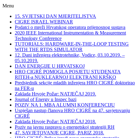
Menu
15. SVJETSKI DAN MJERITELJSTVA
CIGRE ISRAEL WEBINAR
Podatci o mreži Hrvatskog operatora prijenosnog sustava
2020 IEEE International Instrumentation & Measurement
Technology Conference
TUTORIALS: HARDWARE-IN-THE-LOOP TESTING
WITH THE RTDS SIMULATOR
12. Dani inženjera elektrotehnike, Vodice, 03.10.2019. –
05.10.2019.
DAN ENERGIJE U HRVATSKOJ
HRO CIGRÉ POMOGLA POSJETU STUDENATA
RITEH-a NUKLEARNOJ ELEKTRANI KRŠKO
Predsjednik sekcije mladih inženjera HRO CIGRÉ doktorirao
na FER-u
Zaklada Hrvoje Požar: NATJEČAJ 2019.
Journal of Energy u Inspec bazi
POZIV NA 1. MBA ALUMNI KONFERENCIJU
Uspješan nastup članova HRO CIGRÉ na 47. savjetovanju
CIGRÉ
Zaklada Hrvoje Požar: NATJEČAJ 2018.
Poziv na javnu raspravu o energetskoj strategiji RH
47. SAVJETOVANJE CIGRE, PARIZ 2018.