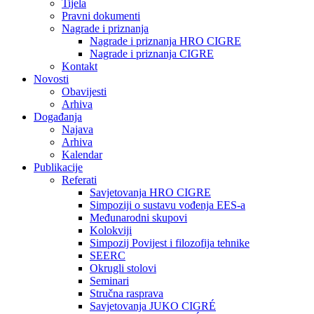
Tijela
Pravni dokumenti
Nagrade i priznanja
Nagrade i priznanja HRO CIGRE
Nagrade i priznanja CIGRE
Kontakt
Novosti
Obavijesti
Arhiva
Događanja
Najava
Arhiva
Kalendar
Publikacije
Referati
Savjetovanja HRO CIGRE
Simpoziji o sustavu vođenja EES-a
Međunarodni skupovi
Kolokviji​
Simpozij Povijest i filozofija tehnike
SEERC
Okrugli stolovi
Seminari​
Stručna rasprava​
Savjetovanja JUKO CIGRÉ