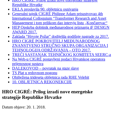
HRO CIGRÉ: Prilog izradi nove energetske strategije
Republike Hrvatke
EKLA proslavila 90. obljetnicu osnivanja
Generalni tajnik CIGRÉ Philippe Adam prisustvovao 4th
International Colloquium “Transformer Research and Asset
Management i tom prilikom dao intervju listu „Končarevac“
HEP Opskrba dobitnik međunarodnog priznanja iF DESIGN
AWARD 2017.
Zaklada “Hrvoje Požar” dodijelila godišnje nagrade za 2017.
HRO CIGRÉ POKROVITELJ MEĐUNARODNOG
ZNANSTVENO STRUČNO SKUPA ORGANIZACIJA I
TEHNOLOGIJA ODRŽAVANJA – OTO 2017.
TREĆI SASTANAK TEHNIČKOG KOMITETA SEERC-a
Na Web-u CIGRÉ postavljeni podaci Hrvatskog operatora
prijenosnog sustava
DALEKOVOD – povratak na staze slave
TS Plat u redovnom pogonu
Obilježena trideseta obljetnica rada RHE Velebit
10. OBLJETNICA REKONEKCIJE
HRO CIGRÉ: Prilog izradi nove energetske
strategije Republike Hrvatke
Datum objave: 20. 1. 2018.