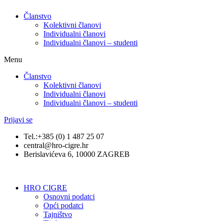
Članstvo
Kolektivni članovi
Individualni članovi
Individualni članovi – studenti
Menu
Članstvo
Kolektivni članovi
Individualni članovi
Individualni članovi – studenti
Prijavi se
Tel.:+385 (0) 1 487 25 07
central@hro-cigre.hr
Berislavićeva 6, 10000 ZAGREB
HRO CIGRE
Osnovni podatci​
Opći podatci
Tajništvo