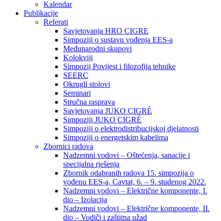
Kalendar
Publikacije
Referati
Savjetovanja HRO CIGRE
Simpoziji o sustavu vođenja EES-a
Međunarodni skupovi
Kolokviji​
Simpozij Povijest i filozofija tehnike
SEERC
Okrugli stolovi
Seminari​
Stručna rasprava​
Savjetovanja JUKO CIGRÉ
Simpoziji JUKO CIGRÉ
Simpoziji o elektrodistribucijskoj djelatnosti
Simpoziji o energetskim kabelima
Zbornici radova
Nadzemni vodovi – Oštećenja, sanacije i
specijalna rješenja
Zbornik odabranih radova 15. simpozija o
vođenu EES-a, Cavtat, 6. – 9. studenog 2022.
Nadzemni vodovi – Električne komponente, I.
dio – Izolacija
Nadzemni vodovi – Električne komponente, II.
dio – Vodiči i zaštitna užad