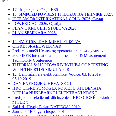
Menu
17. simpozij o vođenju EES-a
13. SIMPOZIJ POVIJEST I FILOZOFIJA TEHNIKE 2027.
ICTRAM 7th INTERNATIINAL COLL. 2026, Cavtat
POWERDIAG 2026, Opatija
PLAN OKRUGLIH STOLOVA 2026.
PLAN SEMINARA 2026.
15. SVJETSKI DAN MJERITELJSTVA
CIGRE ISRAEL WEBINAR
Podatci o mreži Hrvatskog operatora prijenosnog sustava
2020 IEEE International Instrumentation & Measurement
Technology Conference
TUTORIALS: HARDWARE-IN-THE-LOOP TESTING
WITH THE RTDS SIMULATOR
12. Dani inženjera elektrotehnike, Vodice, 03.10.2019. –
05.10.2019.
DAN ENERGIJE U HRVATSKOJ
HRO CIGRÉ POMOGLA POSJETU STUDENATA
RITEH-a NUKLEARNOJ ELEKTRANI KRŠKO
Predsjednik sekcije mladih inženjera HRO CIGRÉ doktorirao
na FER-u
Zaklada Hrvoje Požar: NATJEČAJ 2019.
Journal of Energy u Inspec bazi