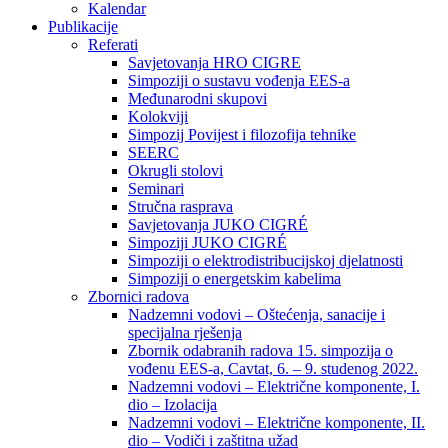
Kalendar
Publikacije
Referati
Savjetovanja HRO CIGRE
Simpoziji o sustavu vođenja EES-a
Međunarodni skupovi
Kolokviji​
Simpozij Povijest i filozofija tehnike
SEERC
Okrugli stolovi
Seminari​
Stručna rasprava​
Savjetovanja JUKO CIGRÉ
Simpoziji JUKO CIGRÉ
Simpoziji o elektrodistribucijskoj djelatnosti
Simpoziji o energetskim kabelima
Zbornici radova
Nadzemni vodovi – Oštećenja, sanacije i
specijalna rješenja
Zbornik odabranih radova 15. simpozija o
vođenu EES-a, Cavtat, 6. – 9. studenog 2022.
Nadzemni vodovi – Električne komponente, I.
dio – Izolacija
Nadzemni vodovi – Električne komponente, II.
dio – Vodiči i zaštitna užad