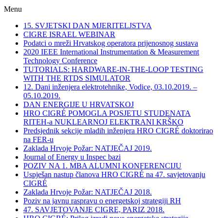
Menu
15. SVJETSKI DAN MJERITELJSTVA
CIGRE ISRAEL WEBINAR
Podatci o mreži Hrvatskog operatora prijenosnog sustava
2020 IEEE International Instrumentation & Measurement
Technology Conference
TUTORIALS: HARDWARE-IN-THE-LOOP TESTING
WITH THE RTDS SIMULATOR
12. Dani inženjera elektrotehnike, Vodice, 03.10.2019. –
05.10.2019.
DAN ENERGIJE U HRVATSKOJ
HRO CIGRÉ POMOGLA POSJETU STUDENATA
RITEH-a NUKLEARNOJ ELEKTRANI KRŠKO
Predsjednik sekcije mladih inženjera HRO CIGRÉ doktorirao
na FER-u
Zaklada Hrvoje Požar: NATJEČAJ 2019.
Journal of Energy u Inspec bazi
POZIV NA 1. MBA ALUMNI KONFERENCIJU
Uspješan nastup članova HRO CIGRÉ na 47. savjetovanju
CIGRÉ
Zaklada Hrvoje Požar: NATJEČAJ 2018.
Poziv na javnu raspravu o energetskoj strategiji RH
47. SAVJETOVANJE CIGRE, PARIZ 2018.