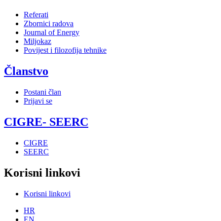
Referati
Zbornici radova
Journal of Energy
Miljokaz
Povijest i filozofija tehnike
Članstvo
Postani član
Prijavi se
CIGRE- SEERC
CIGRE
SEERC
Korisni linkovi
Korisni linkovi
HR
EN