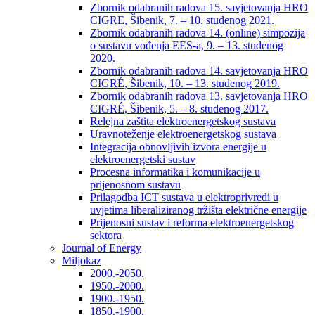
Zbornik odabranih radova 15. savjetovanja HRO
CIGRE, Šibenik, 7. – 10. studenog 2021.
Zbornik odabranih radova 14. (online) simpozija
o sustavu vođenja EES-a, 9. – 13. studenog
2020.
Zbornik odabranih radova 14. savjetovanja HRO
CIGRÉ, Šibenik, 10. – 13. studenog 2019.
Zbornik odabranih radova 13. savjetovanja HRO
CIGRÉ, Šibenik, 5. – 8. studenog 2017.
Relejna zaštita elektroenergetskog sustava
Uravnoteženje elektroenergetskog sustava
Integracija obnovljivih izvora energije u
elektroenergetski sustav
Procesna informatika i komunikacije u
prijenosnom sustavu
Prilagodba ICT sustava u elektroprivredi u
uvjetima liberaliziranog tržišta električne energije
Prijenosni sustav i reforma elektroenergetskog
sektora
Journal of Energy
Miljokaz
2000.-2050.
1950.-2000.
1900.-1950.
1850.-1900.