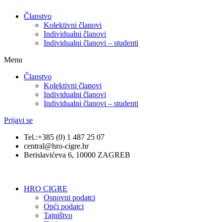
Članstvo
Kolektivni članovi
Individualni članovi
Individualni članovi – studenti
Menu
Članstvo
Kolektivni članovi
Individualni članovi
Individualni članovi – studenti
Prijavi se
Tel.:+385 (0) 1 487 25 07
central@hro-cigre.hr
Berislavićeva 6, 10000 ZAGREB
HRO CIGRE
Osnovni podatci​
Opći podatci
Tajništvo