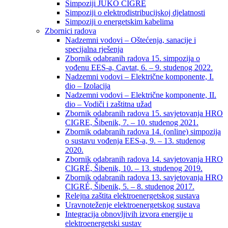
Simpoziji JUKO CIGRÉ
Simpoziji o elektrodistribucijskoj djelatnosti
Simpoziji o energetskim kabelima
Zbornici radova
Nadzemni vodovi – Oštećenja, sanacije i
specijalna rješenja
Zbornik odabranih radova 15. simpozija o
vođenu EES-a, Cavtat, 6. – 9. studenog 2022.
Nadzemni vodovi – Električne komponente, I.
dio – Izolacija
Nadzemni vodovi – Električne komponente, II.
dio – Vodiči i zaštitna užad
Zbornik odabranih radova 15. savjetovanja HRO
CIGRE, Šibenik, 7. – 10. studenog 2021.
Zbornik odabranih radova 14. (online) simpozija
o sustavu vođenja EES-a, 9. – 13. studenog
2020.
Zbornik odabranih radova 14. savjetovanja HRO
CIGRÉ, Šibenik, 10. – 13. studenog 2019.
Zbornik odabranih radova 13. savjetovanja HRO
CIGRÉ, Šibenik, 5. – 8. studenog 2017.
Relejna zaštita elektroenergetskog sustava
Uravnoteženje elektroenergetskog sustava
Integracija obnovljivih izvora energije u
elektroenergetski sustav