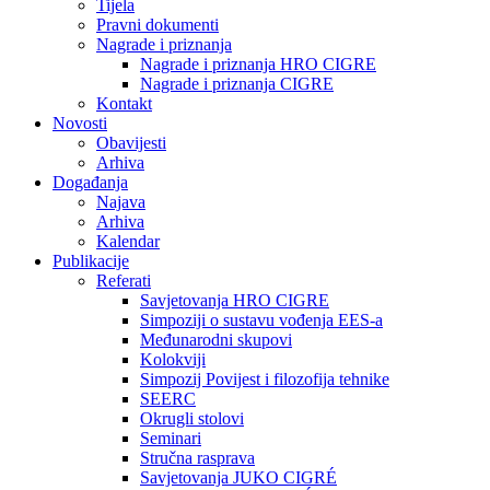
Tijela
Pravni dokumenti
Nagrade i priznanja
Nagrade i priznanja HRO CIGRE
Nagrade i priznanja CIGRE
Kontakt
Novosti
Obavijesti
Arhiva
Događanja
Najava
Arhiva
Kalendar
Publikacije
Referati
Savjetovanja HRO CIGRE
Simpoziji o sustavu vođenja EES-a
Međunarodni skupovi
Kolokviji​
Simpozij Povijest i filozofija tehnike
SEERC
Okrugli stolovi
Seminari​
Stručna rasprava​
Savjetovanja JUKO CIGRÉ