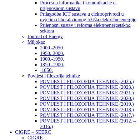
Procesna informatika i komunikacije u
prijenosnom sustavu
Prilagodba ICT sustava u elektroprivredi u
uvjetima liberaliziranog tržišta električne energije
Prijenosni sustav i reforma elektroenergetskog
sektora
Journal of Energy
Miljokaz
2000.-2050.
1950.-2000.
1900.-1950.
1850.-1900.
-1850.
Povijest i filozofija tehnike
POVIJEST I FILOZOFIJA TEHNIKE (2025.)
POVIJEST I FILOZOFIJA TEHNIKE (2023.)
POVIJEST I FILOZOFIJA TEHNIKE (2021.)
POVIJEST I FILOZOFIJA TEHNIKE (2020.)
POVIJEST I FILOZOFIJA TEHNIKE (2019.)
POVIJEST I FILOZOFIJA TEHNIKE (2018.)
POVIJEST I FILOZOFIJA TEHNIKE (2017.)
POVIJEST I FILOZOFIJA TEHNIKE (2012. –
2016.)
CIGRE – SEERC
CIGRE