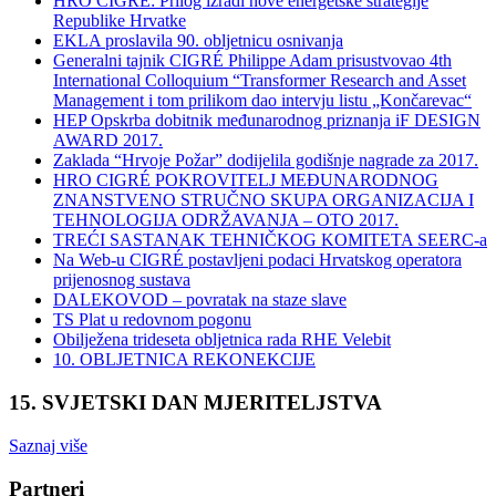
HRO CIGRÉ: Prilog izradi nove energetske strategije
Republike Hrvatke
EKLA proslavila 90. obljetnicu osnivanja
Generalni tajnik CIGRÉ Philippe Adam prisustvovao 4th
International Colloquium “Transformer Research and Asset
Management i tom prilikom dao intervju listu „Končarevac“
HEP Opskrba dobitnik međunarodnog priznanja iF DESIGN
AWARD 2017.
Zaklada “Hrvoje Požar” dodijelila godišnje nagrade za 2017.
HRO CIGRÉ POKROVITELJ MEĐUNARODNOG
ZNANSTVENO STRUČNO SKUPA ORGANIZACIJA I
TEHNOLOGIJA ODRŽAVANJA – OTO 2017.
TREĆI SASTANAK TEHNIČKOG KOMITETA SEERC-a
Na Web-u CIGRÉ postavljeni podaci Hrvatskog operatora
prijenosnog sustava
DALEKOVOD – povratak na staze slave
TS Plat u redovnom pogonu
Obilježena trideseta obljetnica rada RHE Velebit
10. OBLJETNICA REKONEKCIJE
15. SVJETSKI DAN MJERITELJSTVA
Saznaj više
Partneri