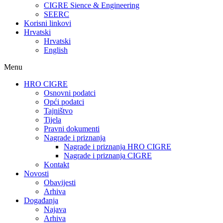
CIGRE Sience & Engineering
SEERC
Korisni linkovi
Hrvatski
Hrvatski
English
Menu
HRO CIGRE
Osnovni podatci​
Opći podatci
Tajništvo
Tijela
Pravni dokumenti
Nagrade i priznanja
Nagrade i priznanja HRO CIGRE
Nagrade i priznanja CIGRE
Kontakt
Novosti
Obavijesti
Arhiva
Događanja
Najava
Arhiva