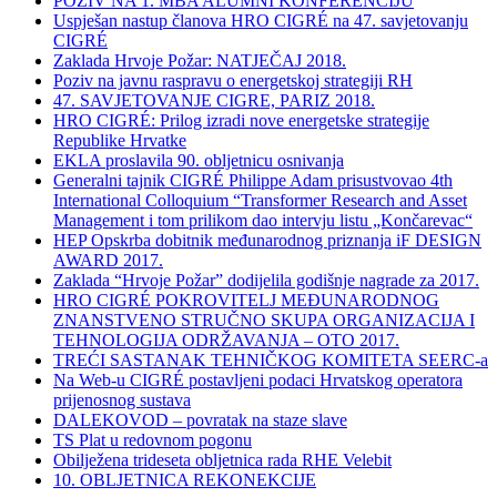
POZIV NA 1. MBA ALUMNI KONFERENCIJU
Uspješan nastup članova HRO CIGRÉ na 47. savjetovanju
CIGRÉ
Zaklada Hrvoje Požar: NATJEČAJ 2018.
Poziv na javnu raspravu o energetskoj strategiji RH
47. SAVJETOVANJE CIGRE, PARIZ 2018.
HRO CIGRÉ: Prilog izradi nove energetske strategije
Republike Hrvatke
EKLA proslavila 90. obljetnicu osnivanja
Generalni tajnik CIGRÉ Philippe Adam prisustvovao 4th
International Colloquium “Transformer Research and Asset
Management i tom prilikom dao intervju listu „Končarevac“
HEP Opskrba dobitnik međunarodnog priznanja iF DESIGN
AWARD 2017.
Zaklada “Hrvoje Požar” dodijelila godišnje nagrade za 2017.
HRO CIGRÉ POKROVITELJ MEĐUNARODNOG
ZNANSTVENO STRUČNO SKUPA ORGANIZACIJA I
TEHNOLOGIJA ODRŽAVANJA – OTO 2017.
TREĆI SASTANAK TEHNIČKOG KOMITETA SEERC-a
Na Web-u CIGRÉ postavljeni podaci Hrvatskog operatora
prijenosnog sustava
DALEKOVOD – povratak na staze slave
TS Plat u redovnom pogonu
Obilježena trideseta obljetnica rada RHE Velebit
10. OBLJETNICA REKONEKCIJE