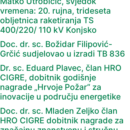
Matko Utrobičić, svjedok
vremena: 20. rujna, trideseta
obljetnica raketiranja TS
400/220/ 110 kV Konjsko
Doc. dr. sc. Božidar Filipović-
Grčić sudjelovao u izradi TB 836
Dr. sc. Eduard Plavec, član HRO
CIGRE, dobitnik godišnje
nagrade „Hrvoje Požar“ za
inovacije u području energetike
Doc. dr. sc. Mladen Zeljko član
HRO CIGRE dobitnik nagrade za