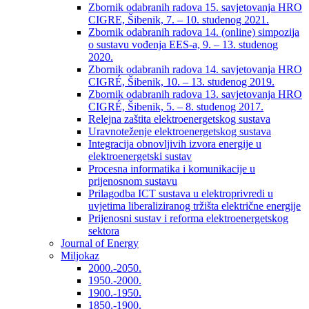
Zbornik odabranih radova 15. savjetovanja HRO
CIGRE, Šibenik, 7. – 10. studenog 2021.
Zbornik odabranih radova 14. (online) simpozija
o sustavu vođenja EES-a, 9. – 13. studenog
2020.
Zbornik odabranih radova 14. savjetovanja HRO
CIGRÉ, Šibenik, 10. – 13. studenog 2019.
Zbornik odabranih radova 13. savjetovanja HRO
CIGRÉ, Šibenik, 5. – 8. studenog 2017.
Relejna zaštita elektroenergetskog sustava
Uravnoteženje elektroenergetskog sustava
Integracija obnovljivih izvora energije u
elektroenergetski sustav
Procesna informatika i komunikacije u
prijenosnom sustavu
Prilagodba ICT sustava u elektroprivredi u
uvjetima liberaliziranog tržišta električne energije
Prijenosni sustav i reforma elektroenergetskog
sektora
Journal of Energy
Miljokaz
2000.-2050.
1950.-2000.
1900.-1950.
1850.-1900.