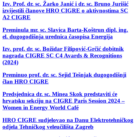
Izv. Prof. dr. sc. Žarko Janić i dr. sc. Bruno Jurišić
izvijestili članove HRO CIGRE o aktivnostima SC
A2 CIGRE
Preminula mr. sc. Slavica Barta-Koštrun dipl. ing.
el. dugogodišnja urednica časopisa Energija
Izv. prof. dr. sc. Božidar Filipović-Grčić dobitnik
nagrada CIGRE SC C4 Avards & Recognitions
(2024)
Preminuo prof. dr. sc. Sejid Tešnjak dugogodišnji
član HRO CIGRE
Predsjednica dr. sc. Minea Skok predstaviti će
hrvatsku sekciju na CIGRE Paris Session 2024 –
Women in Energy World Café
HRO CIGRE sudjelovao na Danu Elektrotehničkog
odjela Tehničkog veleučilišta Zagreb