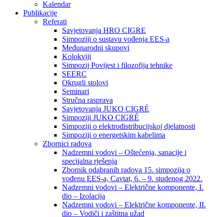
Kalendar
Publikacije
Referati
Savjetovanja HRO CIGRE
Simpoziji o sustavu vođenja EES-a
Međunarodni skupovi
Kolokviji​
Simpozij Povijest i filozofija tehnike
SEERC
Okrugli stolovi
Seminari​
Stručna rasprava​
Savjetovanja JUKO CIGRÉ
Simpoziji JUKO CIGRÉ
Simpoziji o elektrodistribucijskoj djelatnosti
Simpoziji o energetskim kabelima
Zbornici radova
Nadzemni vodovi – Oštećenja, sanacije i
specijalna rješenja
Zbornik odabranih radova 15. simpozija o
vođenu EES-a, Cavtat, 6. – 9. studenog 2022.
Nadzemni vodovi – Električne komponente, I.
dio – Izolacija
Nadzemni vodovi – Električne komponente, II.
dio – Vodiči i zaštitna užad