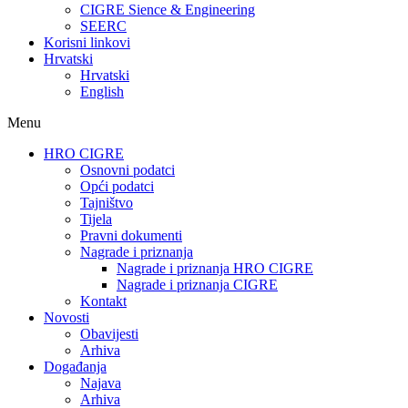
CIGRE Sience & Engineering
SEERC
Korisni linkovi
Hrvatski
Hrvatski
English
Menu
HRO CIGRE
Osnovni podatci​
Opći podatci
Tajništvo
Tijela
Pravni dokumenti
Nagrade i priznanja
Nagrade i priznanja HRO CIGRE
Nagrade i priznanja CIGRE
Kontakt
Novosti
Obavijesti
Arhiva
Događanja
Najava
Arhiva