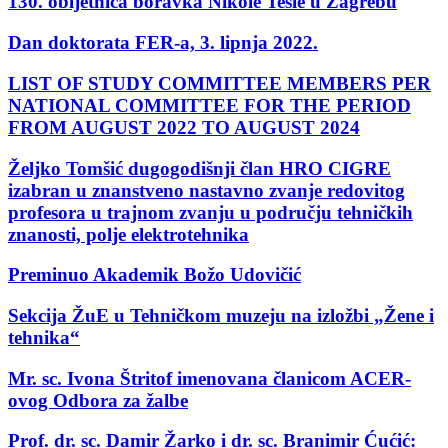
130. obljetnica boravka Nikole Tesle u Zagrebu
Dan doktorata FER-a, 3. lipnja 2022.
LIST OF STUDY COMMITTEE MEMBERS PER
NATIONAL COMMITTEE FOR THE PERIOD
FROM AUGUST 2022 TO AUGUST 2024
Željko Tomšić dugogodišnji član HRO CIGRE
izabran u znanstveno nastavno zvanje redovitog
profesora u trajnom zvanju u području tehničkih
znanosti, polje elektrotehnika
Preminuo Akademik Božo Udovičić
Sekcija ŽuE u Tehničkom muzeju na izložbi „Žene i
tehnika“
Mr. sc. Ivona Štritof imenovana članicom ACER-
ovog Odbora za žalbe
Prof. dr. sc. Damir Žarko i dr. sc. Branimir Ćućić: