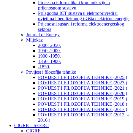
Procesna informatika i komunikacije u
prijenosnom sustavu
Prilagodba ICT sustava u elektroprivredi u
uvjetima liberaliziranog tržišta električne energije
Prijenosni sustav i reforma elektroenergetskog
sektora
Journal of Energy
Miljokaz
2000.-2050.
1950.-2000.
1900.-1950.
1850.-1900.
-1850.
Povijest i filozofija tehnike
POVIJEST I FILOZOFIJA TEHNIKE (2025.)
POVIJEST I FILOZOFIJA TEHNIKE (2023.)
POVIJEST I FILOZOFIJA TEHNIKE (2021.)
POVIJEST I FILOZOFIJA TEHNIKE (2020.)
POVIJEST I FILOZOFIJA TEHNIKE (2019.)
POVIJEST I FILOZOFIJA TEHNIKE (2018.)
POVIJEST I FILOZOFIJA TEHNIKE (2017.)
POVIJEST I FILOZOFIJA TEHNIKE (2012. –
2016.)
CIGRE – SEERC
CIGRE