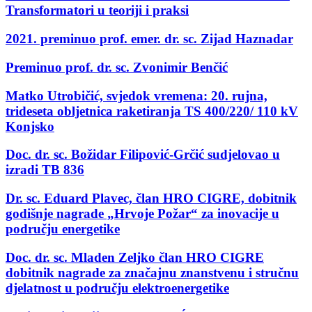
Transformatori u teoriji i praksi
2021. preminuo prof. emer. dr. sc. Zijad Haznadar
Preminuo prof. dr. sc. Zvonimir Benčić
Matko Utrobičić, svjedok vremena: 20. rujna,
trideseta obljetnica raketiranja TS 400/220/ 110 kV
Konjsko
Doc. dr. sc. Božidar Filipović-Grčić sudjelovao u
izradi TB 836
Dr. sc. Eduard Plavec, član HRO CIGRE, dobitnik
godišnje nagrade „Hrvoje Požar“ za inovacije u
području energetike
Doc. dr. sc. Mladen Zeljko član HRO CIGRE
dobitnik nagrade za značajnu znanstvenu i stručnu
djelatnost u području elektroenergetike