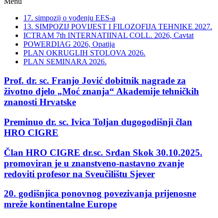
Menu
17. simpozij o vođenju EES-a
13. SIMPOZIJ POVIJEST I FILOZOFIJA TEHNIKE 2027.
ICTRAM 7th INTERNATIINAL COLL. 2026, Cavtat
POWERDIAG 2026, Opatija
PLAN OKRUGLIH STOLOVA 2026.
PLAN SEMINARA 2026.
Prof. dr. sc. Franjo Jović dobitnik nagrade za
životno djelo „Moć znanja“ Akademije tehničkih
znanosti Hrvatske
Preminuo dr. sc. Ivica Toljan dugogodišnji član
HRO CIGRE
Član HRO CIGRE dr.sc. Srđan Skok 30.10.2025.
promoviran je u znanstveno-nastavno zvanje
redoviti profesor na Sveučilištu Sjever
20. godišnjica ponovnog povezivanja prijenosne
mreže kontinentalne Europe