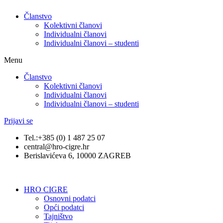
Članstvo
Kolektivni članovi
Individualni članovi
Individualni članovi – studenti
Menu
Članstvo
Kolektivni članovi
Individualni članovi
Individualni članovi – studenti
Prijavi se
Tel.:+385 (0) 1 487 25 07
central@hro-cigre.hr
Berislavićeva 6, 10000 ZAGREB
HRO CIGRE
Osnovni podatci​
Opći podatci
Tajništvo