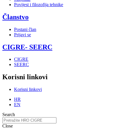
Povijest i filozofija tehnike
Članstvo
Postani član
Prijavi se
CIGRE- SEERC
CIGRE
SEERC
Korisni linkovi
Korisni linkovi
HR
EN
Search
Close