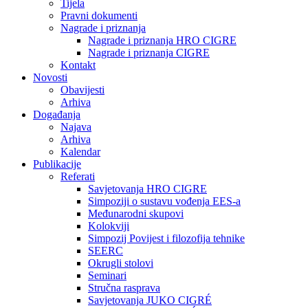
Tijela
Pravni dokumenti
Nagrade i priznanja
Nagrade i priznanja HRO CIGRE
Nagrade i priznanja CIGRE
Kontakt
Novosti
Obavijesti
Arhiva
Događanja
Najava
Arhiva
Kalendar
Publikacije
Referati
Savjetovanja HRO CIGRE
Simpoziji o sustavu vođenja EES-a
Međunarodni skupovi
Kolokviji​
Simpozij Povijest i filozofija tehnike
SEERC
Okrugli stolovi
Seminari​
Stručna rasprava​
Savjetovanja JUKO CIGRÉ