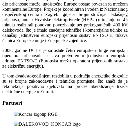
dio prijenosne mreže jugoistočne Europe postao povezan sa mrežom
kontinentalne Europe. Projekt je koordiniran i vođen iz Nacionalnog
dispečerskog centra u Zagrebu gdje su brojni stručnjaci tadašnjeg
prijenosa, unutar Hrvatske elektroprivrede (HEP-a) u trajanju od 45
minuta realizirali ponovno povezivanje pet prekograničnih 400 kV
dalekovoda, što je imalo značajne tehničke i komercijalne učinke za
današnji jedinstveni europski prijenosni sustav ENTSO-E, država
članica Europske unije i Energetske zajednice.
2008. godine UCTE je sa ostale četiri europske udruge europskih
operatora prijenosnih sustava pretvoren u jedinstvenu europsku
udrugu ENTSO-E (Europska mreža operatora prijenosnih sustava
za električnu energiju).
U tom dvadestogodišnjem razdoblju u području energetike dogodile
su se brojne zakonodavne i tehničke promjene, što znači da je
rekonekcija pozitivno djelovalo na proces liberalizacije tržišta
električne energije u Europi.
Partneri