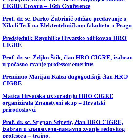
CIGRE Croatia – 16th Conference
Prof. dr. sc. Darko Žubrinić održao predavanje o
Nikoli Tesli na Elektrotehničkom fakultetu u Pragu
Predsjednik Republike Hrvatske odlikovao HRO
CIGRE
Prof. dr. sc. Željko Štih, član HRO CIGRE, izabran
u počasno zvanje professor emeritus
Preminuo Marijan Kalea dugogodišnji član HRO
CIGRE
Matica Hrvatska uz suradnju HRO CIGRE
organizirala Znanstveni skup – Hrvatski
prirodoslovci
Prof. dr. sc. Stjepan Stipetić, član HRO CIGRE,
izabran u znanstveno-nastavno zvanje redovitog
profesora – trajno.