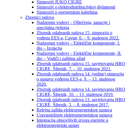
Simpoziji JUKO CIGRÉ
Simpoziji o elektrodistribucijskoj djelatnosti
Simpoziji o energetskim kabelima
Zbornici radova
Nadzemni vodovi – Oštećenja, sanacije i
specijalna rješenja
Zbornik odabranih radova 15. simpozija o
vođenu EES-a, Cavtat, 6. – 9. studenog 2022.
Nadzemni vodovi – Električne komponente, I.
dio – Izolacija
Nadzemni vodovi – Električne komponente, II.
dio – Vodiči i zaštitna užad
Zbornik odabranih radova 15. savjetovanja HRO
CIGRE, Šibenik, 7. – 10. studenog 2021.
Zbornik odabranih radova 14. (online) simpozija
o sustavu vođenja EES-a, 9. – 13. studenog
2020.
Zbornik odabranih radova 14. savjetovanja HRO
CIGRÉ, Šibenik, 10. – 13. studenog 2019.
Zbornik odabranih radova 13. savjetovanja HRO
CIGRÉ, Šibenik, 5. – 8. studenog 2017.
Relejna zaštita elektroenergetskog sustava
Uravnoteženje elektroenergetskog sustava
Integracija obnovljivih izvora energije u
elektroenergetski sustav