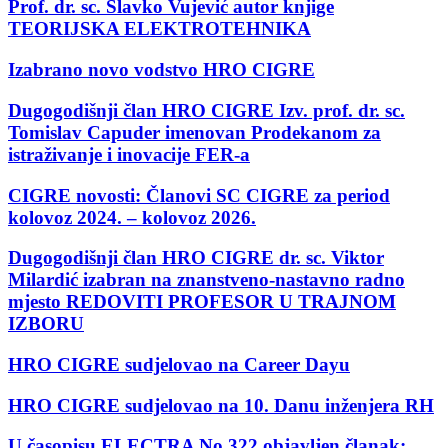
Prof. dr. sc. Slavko Vujević autor knjige
TEORIJSKA ELEKTROTEHNIKA
Izabrano novo vodstvo HRO CIGRE
Dugogodišnji član HRO CIGRE Izv. prof. dr. sc.
Tomislav Capuder imenovan Prodekanom za
istraživanje i inovacije FER-a
CIGRE novosti: Članovi SC CIGRE za period
kolovoz 2024. – kolovoz 2026.
Dugogodišnji član HRO CIGRE dr. sc. Viktor
Milardić izabran na znanstveno-nastavno radno
mjesto REDOVITI PROFESOR U TRAJNOM
IZBORU
HRO CIGRE sudjelovao na Career Dayu
HRO CIGRE sudjelovao na 10. Danu inženjera RH
U časopisu ELECTRA No 322 objavljen članak: