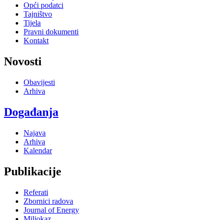
Opći podatci
Tajništvo
Tijela
Pravni dokumenti
Kontakt
Novosti
Obavijesti
Arhiva
Događanja
Najava
Arhiva
Kalendar
Publikacije
Referati
Zbornici radova
Journal of Energy
Miljokaz