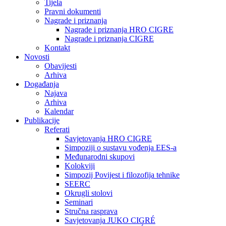
Tijela
Pravni dokumenti
Nagrade i priznanja
Nagrade i priznanja HRO CIGRE
Nagrade i priznanja CIGRE
Kontakt
Novosti
Obavijesti
Arhiva
Događanja
Najava
Arhiva
Kalendar
Publikacije
Referati
Savjetovanja HRO CIGRE
Simpoziji o sustavu vođenja EES-a
Međunarodni skupovi
Kolokviji​
Simpozij Povijest i filozofija tehnike
SEERC
Okrugli stolovi
Seminari​
Stručna rasprava​
Savjetovanja JUKO CIGRÉ