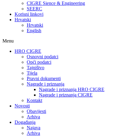
CIGRE Sience & Engineering
SEERC
Korisni linkovi
Hrvatski
Hrvatski
English
Menu
HRO CIGRE
Osnovni podatci​
Opći podatci
Tajništvo
Tijela
Pravni dokumenti
Nagrade i priznanja
Nagrade i priznanja HRO CIGRE
Nagrade i priznanja CIGRE
Kontakt
Novosti
Obavijesti
Arhiva
Događanja
Najava
Arhiva