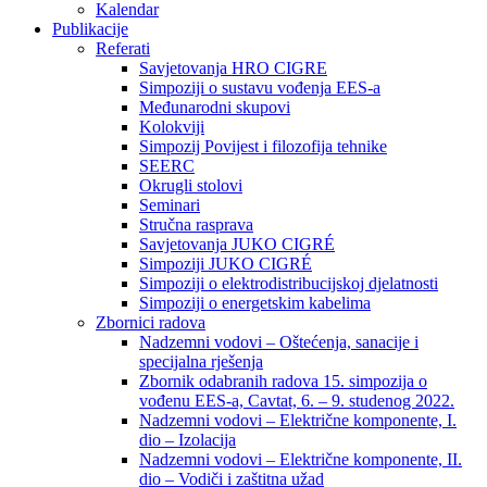
Kalendar
Publikacije
Referati
Savjetovanja HRO CIGRE
Simpoziji o sustavu vođenja EES-a
Međunarodni skupovi
Kolokviji​
Simpozij Povijest i filozofija tehnike
SEERC
Okrugli stolovi
Seminari​
Stručna rasprava​
Savjetovanja JUKO CIGRÉ
Simpoziji JUKO CIGRÉ
Simpoziji o elektrodistribucijskoj djelatnosti
Simpoziji o energetskim kabelima
Zbornici radova
Nadzemni vodovi – Oštećenja, sanacije i
specijalna rješenja
Zbornik odabranih radova 15. simpozija o
vođenu EES-a, Cavtat, 6. – 9. studenog 2022.
Nadzemni vodovi – Električne komponente, I.
dio – Izolacija
Nadzemni vodovi – Električne komponente, II.
dio – Vodiči i zaštitna užad