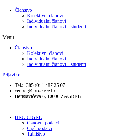
Članstvo
Kolektivni članovi
Individualni članovi
Individualni članovi – studenti
Menu
Članstvo
Kolektivni članovi
Individualni članovi
Individualni članovi – studenti
Prijavi se
Tel.:+385 (0) 1 487 25 07
central@hro-cigre.hr
Berislavićeva 6, 10000 ZAGREB
HRO CIGRE
Osnovni podatci​
Opći podatci
Tajništvo