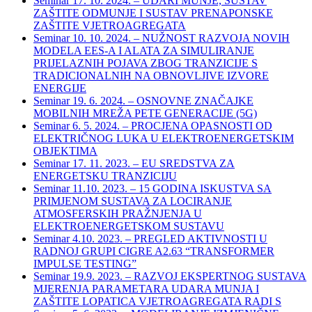
Seminar 17. 10. 2024. – UDARI MUNJE, SUSTAV
ZAŠTITE ODMUNJE I SUSTAV PRENAPONSKE
ZAŠTITE VJETROAGREGATA
Seminar 10. 10. 2024. – NUŽNOST RAZVOJA NOVIH
MODELA EES-A I ALATA ZA SIMULIRANJE
PRIJELAZNIH POJAVA ZBOG TRANZICIJE S
TRADICIONALNIH NA OBNOVLJIVE IZVORE
ENERGIJE
Seminar 19. 6. 2024. – OSNOVNE ZNAČAJKE
MOBILNIH MREŽA PETE GENERACIJE (5G)
Seminar 6. 5. 2024. – PROCJENA OPASNOSTI OD
ELEKTRIČNOG LUKA U ELEKTROENERGETSKIM
OBJEKTIMA
Seminar 17. 11. 2023. – EU SREDSTVA ZA
ENERGETSKU TRANZICIJU
Seminar 11.10. 2023. – 15 GODINA ISKUSTVA SA
PRIMJENOM SUSTAVA ZA LOCIRANJE
ATMOSFERSKIH PRAŽNJENJA U
ELEKTROENERGETSKOM SUSTAVU
Seminar 4.10. 2023. – PREGLED AKTIVNOSTI U
RADNOJ GRUPI CIGRE A2.63 “TRANSFORMER
IMPULSE TESTING”
Seminar 19.9. 2023. – RAZVOJ EKSPERTNOG SUSTAVA
MJERENJA PARAMETARA UDARA MUNJA I
ZAŠTITE LOPATICA VJETROAGREGATA RADI S