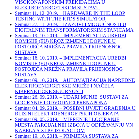
VISOKONAPONSKIM PREKIDAČIMA U
ELEKTROENERGETSKOM SUSTAVU
Seminar 11. 12. 2019. – HARDWARE-IN-THE-LOOP
TESTING WITH THE RTDS SIMULATOR
Seminar 27. 11. 2019. – IZAZOVI I MOGUĆNOSTI U
DIGITALNIM TRANSFORMATORSKIM STANICAMA
Seminar 19. 10. 2019. – IMPLEMENTACIJA UREDBI
KOMISIJE (EU) KROZ IZMJENE I DOPUNE U
POSTOJEĆA MREŽNA PRAVILA PRIJENOSNOG
SUSTAVA
Seminar 16. 10. 2019. – IMPLEMENTACIJA UREDBI
KOMISIJE (EU) KROZ IZMJENE I DOPUNE U
POSTOJEĆA MREŽNA PRAVILA PRIJENOSNOG
SUSTAVA
Seminar 09. 10. 2019. – AUTOMATIZACIJA NAPREDNE
ELEKTROENERGETSKE MREŽE I NAČELA
KIBERNETIČKE SIGURNOSTI
Seminar 26. 09. 2019. – UDARI MUNJE, SUSTAVI ZA
LOCIRANJE I ODVODNICI PRENAPONA
Seminar 04. 09. 2019. – POSEBNI UVJETI GRAĐENJA U
BLIZINI ELEKTROENERGETSKIH OBJEKATA
Seminar 09. 05. 2019. – MJERENJE I LOCIRANJE
MJESTA PARCIJALNIH IZBOJA U ODRŽAVANJU VN
KABELA S XLPE IZOLACIJOM
Seminar 19. 10. 2018. – PRIMJENA SUSTAVA ZA