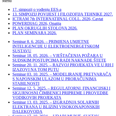
Menu
17. simpozij o vođenju EES-a
13. SIMPOZIJ POVIJEST I FILOZOFIJA TEHNIKE 2027.
ICTRAM 7th INTERNATIINAL COLL. 2026, Cavtat
POWERDIAG 2026, Opatija
PLAN OKRUGLIH STOLOVA 2026.
PLAN SEMINARA 2026.
Seminar 8. 6. 2026. – PRIMJENA UMJETNE
INTELIGENCIJE U ELEKTROENERGETSKOM
SUSTAVU
Seminar 18. 05. 2026. – VJEŠTAČENJA POŽARA U
SUDSKIM POSTUPCIMA RADI NAKNADE ŠTETE
Seminar 20. 11. 2025. – RAZVOJ PROJEKATA VE U RH I
IZAZOVI NA TOM PUTU
Seminar 03. 10. 2025. – MODELIRANJE PRETVARAČA
S NAPONSKIM ULAZOM U PRORAČUNIMA
STABILNOSTI
Seminar 12. 5. 2025. – REGULATORNI, FINANCIJSKI I
SIGURNOSNI ČIMBENICI PRIPREME I PROVEDBE
VODIKOVIH PROJEKATA
Seminar 13. 03. 2025. – IZGRADNJA SOLARNIH
ELEKTRANA U BLIZINI VISOKONAPONSKIH
DALEKOVODA