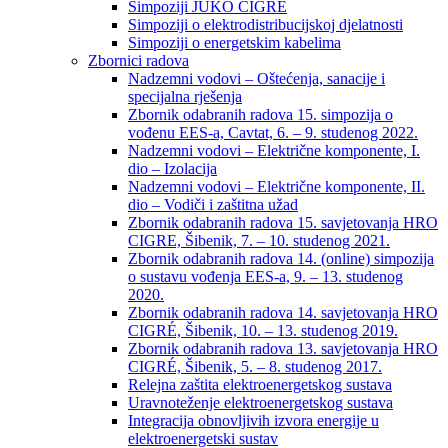
Simpoziji JUKO CIGRÉ
Simpoziji o elektrodistribucijskoj djelatnosti
Simpoziji o energetskim kabelima
Zbornici radova
Nadzemni vodovi – Oštećenja, sanacije i
specijalna rješenja
Zbornik odabranih radova 15. simpozija o
vođenu EES-a, Cavtat, 6. – 9. studenog 2022.
Nadzemni vodovi – Električne komponente, I.
dio – Izolacija
Nadzemni vodovi – Električne komponente, II.
dio – Vodiči i zaštitna užad
Zbornik odabranih radova 15. savjetovanja HRO
CIGRE, Šibenik, 7. – 10. studenog 2021.
Zbornik odabranih radova 14. (online) simpozija
o sustavu vođenja EES-a, 9. – 13. studenog
2020.
Zbornik odabranih radova 14. savjetovanja HRO
CIGRÉ, Šibenik, 10. – 13. studenog 2019.
Zbornik odabranih radova 13. savjetovanja HRO
CIGRÉ, Šibenik, 5. – 8. studenog 2017.
Relejna zaštita elektroenergetskog sustava
Uravnoteženje elektroenergetskog sustava
Integracija obnovljivih izvora energije u
elektroenergetski sustav