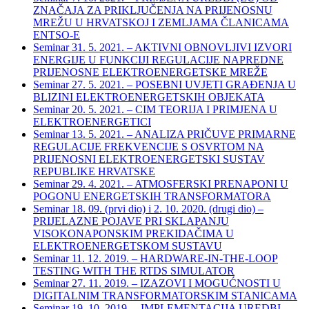
ZNAČAJA ZA PRIKLJUČENJA NA PRIJENOSNU
MREŽU U HRVATSKOJ I ZEMLJAMA ČLANICAMA
ENTSO-E
Seminar 31. 5. 2021. – AKTIVNI OBNOVLJIVI IZVORI
ENERGIJE U FUNKCIJI REGULACIJE NAPREDNE
PRIJENOSNE ELEKTROENERGETSKE MREŽE
Seminar 27. 5. 2021. – POSEBNI UVJETI GRAĐENJA U
BLIZINI ELEKTROENERGETSKIH OBJEKATA
Seminar 20. 5. 2021. – CIM TEORIJA I PRIMJENA U
ELEKTROENERGETICI
Seminar 13. 5. 2021. – ANALIZA PRIČUVE PRIMARNE
REGULACIJE FREKVENCIJE S OSVRTOM NA
PRIJENOSNI ELEKTROENERGETSKI SUSTAV
REPUBLIKE HRVATSKE
Seminar 29. 4. 2021. – ATMOSFERSKI PRENAPONI U
POGONU ENERGETSKIH TRANSFORMATORA
Seminar 18. 09. (prvi dio) i 2. 10. 2020. (drugi dio) –
PRIJELAZNE POJAVE PRI SKLAPANJU
VISOKONAPONSKIM PREKIDAČIMA U
ELEKTROENERGETSKOM SUSTAVU
Seminar 11. 12. 2019. – HARDWARE-IN-THE-LOOP
TESTING WITH THE RTDS SIMULATOR
Seminar 27. 11. 2019. – IZAZOVI I MOGUĆNOSTI U
DIGITALNIM TRANSFORMATORSKIM STANICAMA
Seminar 19. 10. 2019. – IMPLEMENTACIJA UREDBI