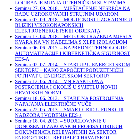
LOCIRANJE MUNJA U TEHNIČKIM SUSTAVIMA
Seminar 27. 09. 2018. – VJEŠTAČENJE NESREĆA NA
RADU UZROKOVANIH STRUJNIM UDAROM
Seminar 07. 09. 2018. – MOGUĆNOSTI IZGRADNJE U
BLIZINI VISOKONAPONSKIH
ELEKTROENERGETSKIH OBJEKATA
Seminar 17. 04. 2018. – METODE TRAŽENJA MJESTA
KVARA NA VN KABELIMA S XLPE IZOLACIJOM
Seminar 06. 06. 2017. – NAPREDNE TEHNOLOGIJE
AUTOMATIZACIJE I KIBERNETIČKA SIGURNOST
EES-A
Seminar 02. 07. 2014. – STARTUP U ENERGETSKOM
SEKTORU – KAKO ZAPOČETI PODUZETNIČKI
POTHVAT U ENERGETSKOM SEKTORU?
Seminar 12. 06. 2014. – VN RASKLOPNA
POSTROJENJA I OKOLIŠ U SVJETLU NOVIH
HRVATSKIH NORMI
Seminar 18. 06. 2013. – STABILNA POSTROJENJA
NAPAJANJA ELEKTRIČNE VUČE
Seminar 22. 05. 2013. – SMART GRID U FUNKCIJI
NADZORA I VOĐENJA EES-a
Seminar 18. 04. 2013. – SUDJELOVANJE U
DONOŠENJU ZAKONSKIH PROPISA I DRUGIH
DOKUMENATA RELEVANTNIH ZA SEKTOR
ENERGETIKE U REPUBLICI HRVATSKOJ