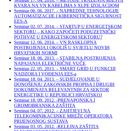
Seminar 17. 04. 2018. – METODE TRAŽENJA MJESTA
KVARA NA VN KABELIMA S XLPE IZOLACIJOM
Seminar 06. 06. 2017. – NAPREDNE TEHNOLOGIJE
AUTOMATIZACIJE I KIBERNETIČKA SIGURNOST
EES-A
Seminar 02. 07. 2014. – STARTUP U ENERGETSKOM
SEKTORU – KAKO ZAPOČETI PODUZETNIČKI
POTHVAT U ENERGETSKOM SEKTORU?
Seminar 12. 06. 2014. – VN RASKLOPNA
POSTROJENJA I OKOLIŠ U SVJETLU NOVIH
HRVATSKIH NORMI
Seminar 18. 06. 2013. – STABILNA POSTROJENJA
NAPAJANJA ELEKTRIČNE VUČE
Seminar 22. 05. 2013. – SMART GRID U FUNKCIJI
NADZORA I VOĐENJA EES-a
Seminar 18. 04. 2013. – SUDJELOVANJE U
DONOŠENJU ZAKONSKIH PROPISA I DRUGIH
DOKUMENATA RELEVANTNIH ZA SEKTOR
ENERGETIKE U REPUBLICI HRVATSKOJ
Seminar 18. 09. 2012. -PRENAPONSKA I
GROMOBRANSKA ZAŠTITA
Seminar 04. 07. 2012. – ZAHTJEVI NA
TELEKOMINIKACIJSKE MREŽE OPERATORA
PRIJENOSNOG SUSTAVA
Seminar 03. 05. 2012. -RELEJNA ZAŠTITA