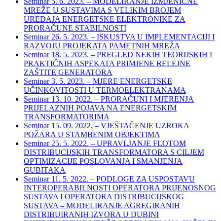
Seminar 5. 6. 2023. – MODELIRANJE IZMJENIČNE
MREŽE U SUSTAVIMA S VELIKIM BROJEM
UREĐAJA ENERGETSKE ELEKTRONIKE ZA
PRORAČUNE STABILNOSTI
Seminar 26. 5. 2023. – ISKUSTVA U IMPLEMENTACIJI I
RAZVOJU PROJEKATA PAMETNIH MREŽA
Seminar 18. 5. 2023. – PREGLED NEKIH TEORIJSKIH I
PRAKTIČNIH ASPEKATA PRIMJENE RELEJNE
ZAŠTITE GENERATORA
Seminar 3. 5. 2023. – MJERE ENERGETSKE
UČINKOVITOSTI U TERMOELEKTRANAMA
Seminar 13. 10. 2022. – PRORAČUNI I MJERENJA
PRIJELAZNIH POJAVA NA ENERGETSKIM
TRANSFORMATORIMA
Seminar 15. 09. 2022. – VJEŠTAČENJE UZROKA
POŽARA U STAMBENIM OBJEKTIMA
Seminar 25. 5. 2022. – UPRAVLJANJE FLOTOM
DISTRIBUCIJSKIH TRANSFORMATORA S CILJEM
OPTIMIZACIJE POSLOVANJA I SMANJENJA
GUBITAKA
Seminar 11. 5. 2022. – PODLOGE ZA USPOSTAVU
INTEROPERABILNOSTI OPERATORA PRIJENOSNOG
SUSTAVA I OPERATORA DISTRIBUCIJSKOG
SUSTAVA – MODELIRANJE AGREGIRANIH
DISTRIBUIRANIH IZVORA U DUBINI