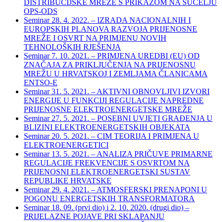
DISTRIBUCIJSKE MREŽE S PRIKAZOM NA SUČELJU
OPS-ODS
Seminar 28. 4. 2022. – IZRADA NACIONALNIH I
EUROPSKIH PLANOVA RAZVOJA PRIJENOSNE
MREŽE I OSVRT NA PRIMJENU NOVIH
TEHNOLOŠKIH RJEŠENJA
Seminar 7. 10. 2021. – PRIMJENA UREDBI (EU) OD
ZNAČAJA ZA PRIKLJUČENJA NA PRIJENOSNU
MREŽU U HRVATSKOJ I ZEMLJAMA ČLANICAMA
ENTSO-E
Seminar 31. 5. 2021. – AKTIVNI OBNOVLJIVI IZVORI
ENERGIJE U FUNKCIJI REGULACIJE NAPREDNE
PRIJENOSNE ELEKTROENERGETSKE MREŽE
Seminar 27. 5. 2021. – POSEBNI UVJETI GRAĐENJA U
BLIZINI ELEKTROENERGETSKIH OBJEKATA
Seminar 20. 5. 2021. – CIM TEORIJA I PRIMJENA U
ELEKTROENERGETICI
Seminar 13. 5. 2021. – ANALIZA PRIČUVE PRIMARNE
REGULACIJE FREKVENCIJE S OSVRTOM NA
PRIJENOSNI ELEKTROENERGETSKI SUSTAV
REPUBLIKE HRVATSKE
Seminar 29. 4. 2021. – ATMOSFERSKI PRENAPONI U
POGONU ENERGETSKIH TRANSFORMATORA
Seminar 18. 09. (prvi dio) i 2. 10. 2020. (drugi dio) –
PRIJELAZNE POJAVE PRI SKLAPANJU