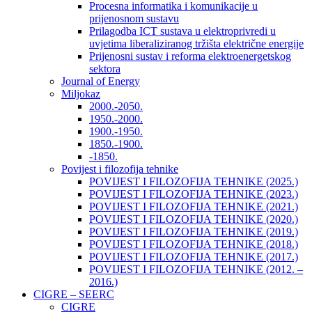
Procesna informatika i komunikacije u
prijenosnom sustavu
Prilagodba ICT sustava u elektroprivredi u
uvjetima liberaliziranog tržišta električne energije
Prijenosni sustav i reforma elektroenergetskog
sektora
Journal of Energy
Miljokaz
2000.-2050.
1950.-2000.
1900.-1950.
1850.-1900.
-1850.
Povijest i filozofija tehnike
POVIJEST I FILOZOFIJA TEHNIKE (2025.)
POVIJEST I FILOZOFIJA TEHNIKE (2023.)
POVIJEST I FILOZOFIJA TEHNIKE (2021.)
POVIJEST I FILOZOFIJA TEHNIKE (2020.)
POVIJEST I FILOZOFIJA TEHNIKE (2019.)
POVIJEST I FILOZOFIJA TEHNIKE (2018.)
POVIJEST I FILOZOFIJA TEHNIKE (2017.)
POVIJEST I FILOZOFIJA TEHNIKE (2012. –
2016.)
CIGRE – SEERC
CIGRE