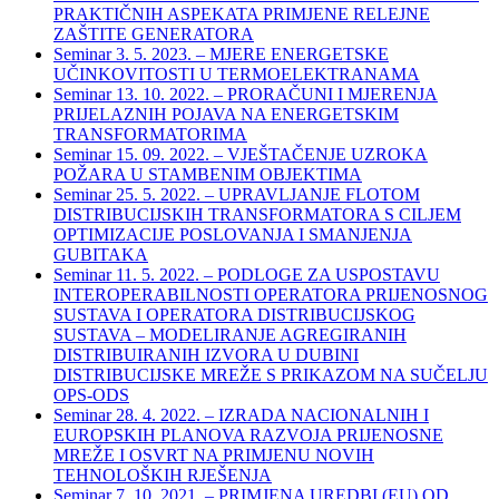
PRAKTIČNIH ASPEKATA PRIMJENE RELEJNE
ZAŠTITE GENERATORA
Seminar 3. 5. 2023. – MJERE ENERGETSKE
UČINKOVITOSTI U TERMOELEKTRANAMA
Seminar 13. 10. 2022. – PRORAČUNI I MJERENJA
PRIJELAZNIH POJAVA NA ENERGETSKIM
TRANSFORMATORIMA
Seminar 15. 09. 2022. – VJEŠTAČENJE UZROKA
POŽARA U STAMBENIM OBJEKTIMA
Seminar 25. 5. 2022. – UPRAVLJANJE FLOTOM
DISTRIBUCIJSKIH TRANSFORMATORA S CILJEM
OPTIMIZACIJE POSLOVANJA I SMANJENJA
GUBITAKA
Seminar 11. 5. 2022. – PODLOGE ZA USPOSTAVU
INTEROPERABILNOSTI OPERATORA PRIJENOSNOG
SUSTAVA I OPERATORA DISTRIBUCIJSKOG
SUSTAVA – MODELIRANJE AGREGIRANIH
DISTRIBUIRANIH IZVORA U DUBINI
DISTRIBUCIJSKE MREŽE S PRIKAZOM NA SUČELJU
OPS-ODS
Seminar 28. 4. 2022. – IZRADA NACIONALNIH I
EUROPSKIH PLANOVA RAZVOJA PRIJENOSNE
MREŽE I OSVRT NA PRIMJENU NOVIH
TEHNOLOŠKIH RJEŠENJA
Seminar 7. 10. 2021. – PRIMJENA UREDBI (EU) OD