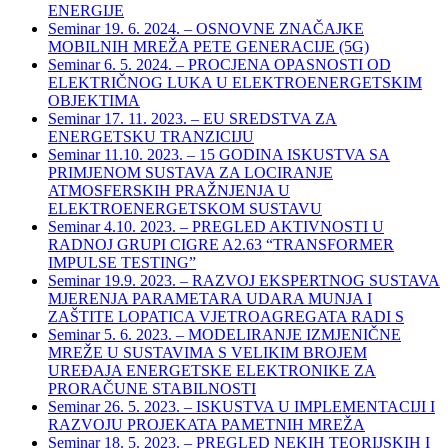
ENERGIJE
Seminar 19. 6. 2024. – OSNOVNE ZNAČAJKE
MOBILNIH MREŽA PETE GENERACIJE (5G)
Seminar 6. 5. 2024. – PROCJENA OPASNOSTI OD
ELEKTRIČNOG LUKA U ELEKTROENERGETSKIM
OBJEKTIMA
Seminar 17. 11. 2023. – EU SREDSTVA ZA
ENERGETSKU TRANZICIJU
Seminar 11.10. 2023. – 15 GODINA ISKUSTVA SA
PRIMJENOM SUSTAVA ZA LOCIRANJE
ATMOSFERSKIH PRAŽNJENJA U
ELEKTROENERGETSKOM SUSTAVU
Seminar 4.10. 2023. – PREGLED AKTIVNOSTI U
RADNOJ GRUPI CIGRE A2.63 “TRANSFORMER
IMPULSE TESTING”
Seminar 19.9. 2023. – RAZVOJ EKSPERTNOG SUSTAVA
MJERENJA PARAMETARA UDARA MUNJA I
ZAŠTITE LOPATICA VJETROAGREGATA RADI S
Seminar 5. 6. 2023. – MODELIRANJE IZMJENIČNE
MREŽE U SUSTAVIMA S VELIKIM BROJEM
UREĐAJA ENERGETSKE ELEKTRONIKE ZA
PRORAČUNE STABILNOSTI
Seminar 26. 5. 2023. – ISKUSTVA U IMPLEMENTACIJI I
RAZVOJU PROJEKATA PAMETNIH MREŽA
Seminar 18. 5. 2023. – PREGLED NEKIH TEORIJSKIH I