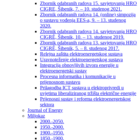
Zbornik odabranih radova 15. savjetovanja HRO
CIGRE, Šibenik, 7. – 10. studenog 2021.
Zbornik odabranih radova 14. (online) simpozija
o sustavu vođenja EES-a, 9. – 13. studenog
2020.
Zbornik odabranih radova 14. savjetovanja HRO
CIGRÉ, Šibenik, 10. – 13. studenog 2019.
Zbornik odabranih radova 13. savjetovanja HRO
CIGRÉ, Šibenik, 5. – 8. studenog 2017.
Relejna zaštita elektroenergetskog sustava
Uravnoteženje elektroenergetskog sustava
Integracija obnovljivih izvora energije u
elektroenergetski sustav
Procesna informatika i komunikacije u
prijenosnom sustavu
Prilagodba ICT sustava u elektroprivredi u
uvjetima liberaliziranog tržišta električne energije
Prijenosni sustav i reforma elektroenergetskog
sektora
Journal of Energy
Miljokaz
2000.-2050.
1950.-2000.
1900.-1950.
1850.-1900.