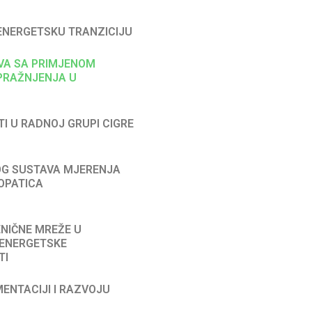
A ENERGETSKU TRANZICIJU
STVA SA PRIMJENOM
PRAŽNJENJA U
STI U RADNOJ GRUPI CIGRE
NOG SUSTAVA MJERENJA
OPATICA
JENIČNE MREŽE U
 ENERGETSKE
TI
EMENTACIJI I RAZVOJU