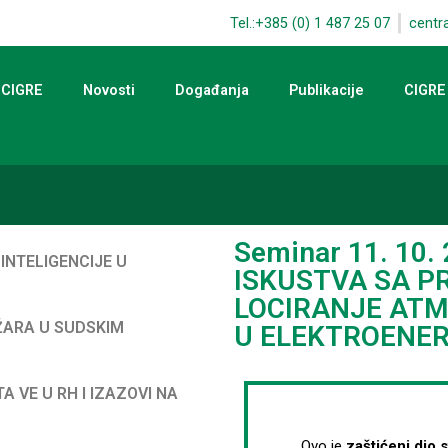
Tel.:+385 (0) 1 487 25 07
centr
 CIGRE
Novosti
Događanja
Publikacije
CIGRE
Seminar 11. 10.
 INTELIGENCIJE U
ISKUSTVA SA P
LOCIRANJE AT
OŽARA U SUDSKIM
U ELEKTROENE
A VE U RH I IZAZOVI NA
Ovo je
zaštićeni dio 