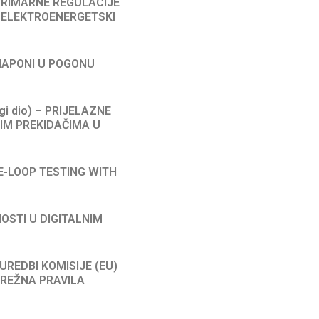
E PRIMARNE REGULACIJE
 ELEKTROENERGETSKI
ENAPONI U POGONU
rugi dio) – PRIJELAZNE
IM PREKIDAČIMA U
HE-LOOP TESTING WITH
NOSTI U DIGITALNIM
 UREDBI KOMISIJE (EU)
MREŽNA PRAVILA