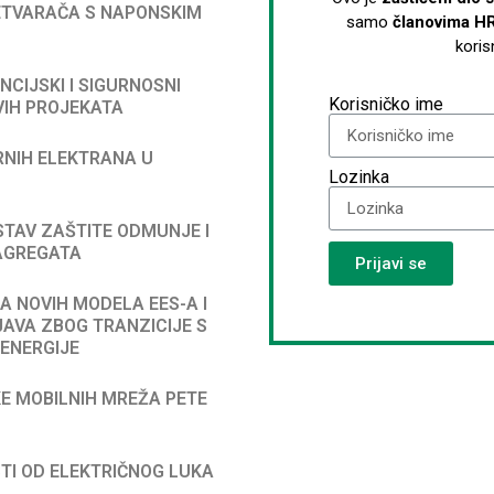
PRETVARAČA S NAPONSKIM
samo
članovima H
koris
ANCIJSKI I SIGURNOSNI
Korisničko ime
VIH PROJEKATA
ARNIH ELEKTRANA U
Lozinka
USTAV ZAŠTITE ODMUNJE I
AGREGATA
Prijavi se
JA NOVIH MODELA EES-A I
JAVA ZBOG TRANZICIJE S
 ENERGIJE
JKE MOBILNIH MREŽA PETE
STI OD ELEKTRIČNOG LUKA