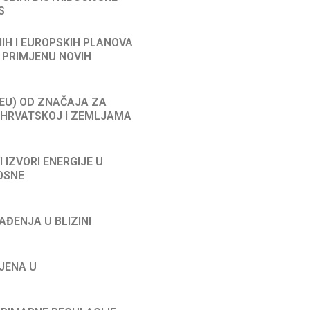
S
LNIH I EUROPSKIH PLANOVA
 PRIMJENU NOVIH
 (EU) OD ZNAČAJA ZA
 HRVATSKOJ I ZEMLJAMA
I IZVORI ENERGIJE U
OSNE
RAĐENJA U BLIZINI
MJENA U