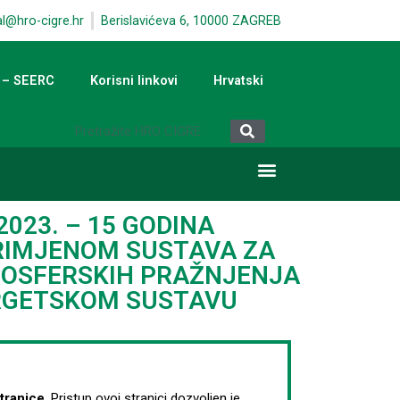
al@hro-cigre.hr
Berislavićeva 6, 10000 ZAGREB
 – SEERC
Korisni linkovi
Hrvatski
 2023. – 15 GODINA
RIMJENOM SUSTAVA ZA
MOSFERSKIH PRAŽNJENJA
RGETSKOM SUSTAVU
stranice
. Pristup ovoj stranici dozvoljen je