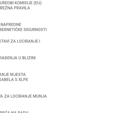
 UREDBI KOMISIJE (EU)
MREŽNA PRAVILA
A NAPREDNE
BERNETIČKE SIGURNOSTI
STAVI ZA LOCIRANJE I
GRAĐENJA U BLIZINI
IRANJE MJESTA
KABELA S XLPE
AVA ZA LOCIRANJE MUNJA
ESREĆA NA RADU