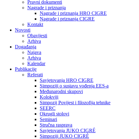
Pravni dokumenti
Nagrade i priznanja
Nagrade i priznanja HRO CIGRE
Nagrade i priznanja CIGRE
Kontakt
Novosti
Obavijesti
Arhiva
Događanja
Najava
Arhiva
Kalendar
Publikacije
Referati
Savjetovanja HRO CIGRE
Simpoziji o sustavu vođenja EES-a
Međunarodni skupovi
Kolokviji​
Simpozij Povijest i filozofija tehnike
SEERC
Okrugli stolovi
Seminari​
Stručna rasprava​
Savjetovanja JUKO CIGRÉ
Simpoziji JUKO CIGRÉ