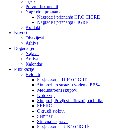
Tijela
Pravni dokumenti
Nagrade i priznanja
Nagrade i priznanja HRO CIGRE
Nagrade i priznanja CIGRE
Kontakt
Novosti
Obavijesti
Arhiva
Događanja
Najava
Arhiva
Kalendar
Publikacije
Referati
Savjetovanja HRO CIGRE
Simpoziji o sustavu vođenja EES-a
Međunarodni skupovi
Kolokviji​
Simpozij Povijest i filozofija tehnike
SEERC
Okrugli stolovi
Seminari​
Stručna rasprava​
Savjetovanja JUKO CIGRÉ