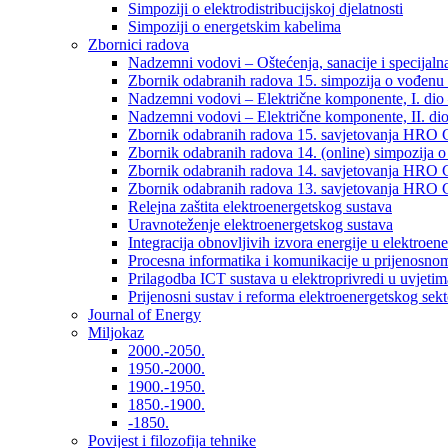
Simpoziji o elektrodistribucijskoj djelatnosti
Simpoziji o energetskim kabelima
Zbornici radova
Nadzemni vodovi – Oštećenja, sanacije i specijalna
Zbornik odabranih radova 15. simpozija o vođenu 
Nadzemni vodovi – Električne komponente, I. dio –
Nadzemni vodovi – Električne komponente, II. dio 
Zbornik odabranih radova 15. savjetovanja HRO C
Zbornik odabranih radova 14. (online) simpozija o
Zbornik odabranih radova 14. savjetovanja HRO C
Zbornik odabranih radova 13. savjetovanja HRO C
Relejna zaštita elektroenergetskog sustava
Uravnoteženje elektroenergetskog sustava
Integracija obnovljivih izvora energije u elektroene
Procesna informatika i komunikacije u prijenosno
Prilagodba ICT sustava u elektroprivredi u uvjetima 
Prijenosni sustav i reforma elektroenergetskog sek
Journal of Energy
Miljokaz
2000.-2050.
1950.-2000.
1900.-1950.
1850.-1900.
-1850.
Povijest i filozofija tehnike