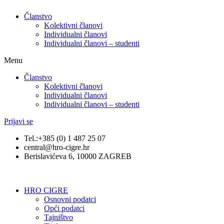
Članstvo
Kolektivni članovi
Individualni članovi
Individualni članovi – studenti
Menu
Članstvo
Kolektivni članovi
Individualni članovi
Individualni članovi – studenti
Prijavi se
Tel.:+385 (0) 1 487 25 07
central@hro-cigre.hr
Berislavićeva 6, 10000 ZAGREB
HRO CIGRE
Osnovni podatci​
Opći podatci
Tajništvo