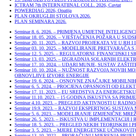
ICTRAM 7th INTERNATIINAL COLL. 2026, Cavtat
POWERDIAG 2026, Opatija
PLAN OKRUGLIH STOLOVA 2026.
PLAN SEMINARA 2026.
Seminar 8. 6. 2026. – PRIMJENA UMJETNE INTELI
Seminar 18. 05. 2026. – VJEŠTAČENJA POŽARA U 
Seminar 20. 11. 2025. – RAZVOJ PROJEKATA VE U RH
Seminar 03. 10. 2025. – MODELIRANJE PRETVARA
Seminar 12. 5. 2025. – REGULATORNI, FINANCIJSK
Seminar 13. 03. 2025. – IZGRADNJA SOLARNIH E
Seminar 17. 10. 2024. – UDARI MUNJE, SUSTAV Z
Seminar 10. 10. 2024. – NUŽNOST RAZVOJA NOVIH
OBNOVLJIVE IZVORE ENERGIJE
Seminar 19. 6. 2024. – OSNOVNE ZNAČAJKE MOBILN
Seminar 6. 5. 2024. – PROCJENA OPASNOSTI OD 
Seminar 17. 11. 2023. – EU SREDSTVA ZA ENERGETSK
Seminar 11.10. 2023. – 15 GODINA ISKUSTVA SA
Seminar 4.10. 2023. – PREGLED AKTIVNOSTI U RAD
Seminar 19.9. 2023. – RAZVOJ EKSPERTNOG SUST
Seminar 5. 6. 2023. – MODELIRANJE IZMJENIČNE
Seminar 26. 5. 2023. – ISKUSTVA U IMPLEMENTACI
Seminar 18. 5. 2023. – PREGLED NEKIH TEORIJSKI
Seminar 3. 5. 2023. – MJERE ENERGETSKE UČINK
Seminar 13. 10. 2022. – PRORAČUNI I MJERENJA 