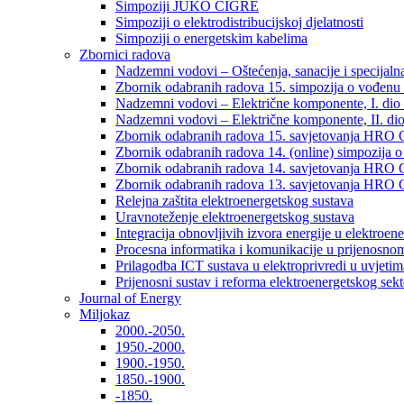
Simpoziji JUKO CIGRÉ
Simpoziji o elektrodistribucijskoj djelatnosti
Simpoziji o energetskim kabelima
Zbornici radova
Nadzemni vodovi – Oštećenja, sanacije i specijalna
Zbornik odabranih radova 15. simpozija o vođenu 
Nadzemni vodovi – Električne komponente, I. dio –
Nadzemni vodovi – Električne komponente, II. dio 
Zbornik odabranih radova 15. savjetovanja HRO C
Zbornik odabranih radova 14. (online) simpozija o
Zbornik odabranih radova 14. savjetovanja HRO C
Zbornik odabranih radova 13. savjetovanja HRO C
Relejna zaštita elektroenergetskog sustava
Uravnoteženje elektroenergetskog sustava
Integracija obnovljivih izvora energije u elektroene
Procesna informatika i komunikacije u prijenosno
Prilagodba ICT sustava u elektroprivredi u uvjetima 
Prijenosni sustav i reforma elektroenergetskog sek
Journal of Energy
Miljokaz
2000.-2050.
1950.-2000.
1900.-1950.
1850.-1900.
-1850.