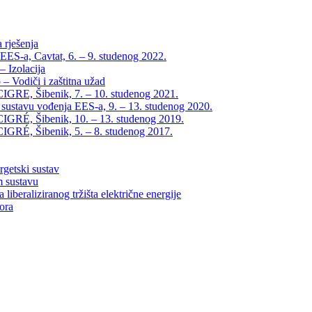
 rješenja
EES-a, Cavtat, 6. – 9. studenog 2022.
 Izolacija
– Vodiči i zaštitna užad
IGRE, Šibenik, 7. – 10. studenog 2021.
 sustavu vođenja EES-a, 9. – 13. studenog 2020.
IGRÉ, Šibenik, 10. – 13. studenog 2019.
IGRÉ, Šibenik, 5. – 8. studenog 2017.
rgetski sustav
m sustavu
liberaliziranog tržišta električne energije
tora