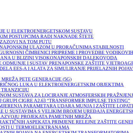
GENCIJE U ELEKTROENERGETSKOM SUSTAVU
SUDSKIM POSTUPCIMA RADI NAKNADE ŠTETE
 I IZAZOVI NA TOM PUTU
ČA S NAPONSKIM ULAZOM U PRORAČUNIMA STABILNOSTI
I I SIGURNOSNI ČIMBENICI PRIPREME I PROVEDBE VODIKOV
LEKTRANA U BLIZINI VISOKONAPONSKIH DALEKOVODA
AŠTITE ODMUNJE I SUSTAV PRENAPONSKE ZAŠTITE VJETROA
 MODELA EES-A I ALATA ZA SIMULIRANJE PRIJELAZNIH POJ
IH MREŽA PETE GENERACIJE (5G)
ELEKTRIČNOG LUKA U ELEKTROENERGETSKIM OBJEKTIMA
U TRANZICIJU
 PRIMJENOM SUSTAVA ZA LOCIRANJE ATMOSFERSKIH PRAŽN
NOJ GRUPI CIGRE A2.63 “TRANSFORMER IMPULSE TESTING”
AVA MJERENJA PARAMETARA UDARA MUNJA I ZAŠTITE LOPA
 MREŽE U SUSTAVIMA S VELIKIM BROJEM UREĐAJA ENERG
JI I RAZVOJU PROJEKATA PAMETNIH MREŽA
H I PRAKTIČNIH ASPEKATA PRIMJENE RELEJNE ZAŠTITE GEN
OVITOSTI U TERMOELEKTRANAMA
PRIJELAZNIH POJAVA NA ENERGETSKIM TRANSFORMATORIMA