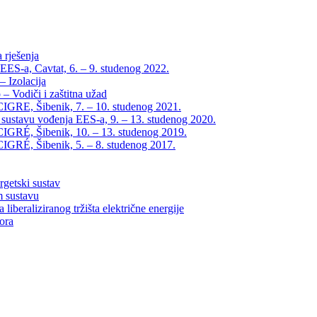
 rješenja
EES-a, Cavtat, 6. – 9. studenog 2022.
 Izolacija
– Vodiči i zaštitna užad
IGRE, Šibenik, 7. – 10. studenog 2021.
 sustavu vođenja EES-a, 9. – 13. studenog 2020.
IGRÉ, Šibenik, 10. – 13. studenog 2019.
IGRÉ, Šibenik, 5. – 8. studenog 2017.
rgetski sustav
m sustavu
liberaliziranog tržišta električne energije
tora