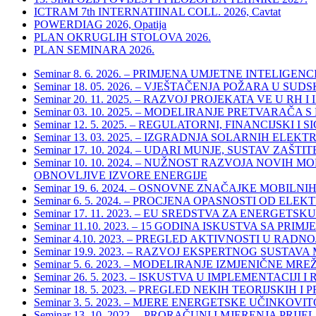
ICTRAM 7th INTERNATIINAL COLL. 2026, Cavtat
POWERDIAG 2026, Opatija
PLAN OKRUGLIH STOLOVA 2026.
PLAN SEMINARA 2026.
Seminar 8. 6. 2026. – PRIMJENA UMJETNE INTELI
Seminar 18. 05. 2026. – VJEŠTAČENJA POŽARA U 
Seminar 20. 11. 2025. – RAZVOJ PROJEKATA VE U RH
Seminar 03. 10. 2025. – MODELIRANJE PRETVARA
Seminar 12. 5. 2025. – REGULATORNI, FINANCIJSK
Seminar 13. 03. 2025. – IZGRADNJA SOLARNIH E
Seminar 17. 10. 2024. – UDARI MUNJE, SUSTAV Z
Seminar 10. 10. 2024. – NUŽNOST RAZVOJA NOVIH
OBNOVLJIVE IZVORE ENERGIJE
Seminar 19. 6. 2024. – OSNOVNE ZNAČAJKE MOBILN
Seminar 6. 5. 2024. – PROCJENA OPASNOSTI OD 
Seminar 17. 11. 2023. – EU SREDSTVA ZA ENERGETSK
Seminar 11.10. 2023. – 15 GODINA ISKUSTVA SA
Seminar 4.10. 2023. – PREGLED AKTIVNOSTI U RAD
Seminar 19.9. 2023. – RAZVOJ EKSPERTNOG SUST
Seminar 5. 6. 2023. – MODELIRANJE IZMJENIČNE
Seminar 26. 5. 2023. – ISKUSTVA U IMPLEMENTACI
Seminar 18. 5. 2023. – PREGLED NEKIH TEORIJSKI
Seminar 3. 5. 2023. – MJERE ENERGETSKE UČINK
Seminar 13. 10. 2022. – PRORAČUNI I MJERENJA 