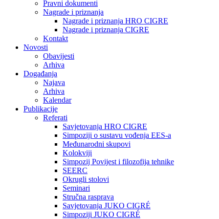
Pravni dokumenti
Nagrade i priznanja
Nagrade i priznanja HRO CIGRE
Nagrade i priznanja CIGRE
Kontakt
Novosti
Obavijesti
Arhiva
Događanja
Najava
Arhiva
Kalendar
Publikacije
Referati
Savjetovanja HRO CIGRE
Simpoziji o sustavu vođenja EES-a
Međunarodni skupovi
Kolokviji​
Simpozij Povijest i filozofija tehnike
SEERC
Okrugli stolovi
Seminari​
Stručna rasprava​
Savjetovanja JUKO CIGRÉ
Simpoziji JUKO CIGRÉ