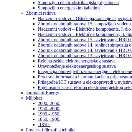
Simpoziji o elektrodistribucijskoj djelatnosti
Simpoziji o energetskim kabelima
Zbornici radova
Nadzemni vodovi – Oštećenja, sanacije i specijalna
Zbornik odabranih radova 15. simpozija o vođenu 
Nadzemni vodovi – Električne komponente, I. dio –
Nadzemni vodovi – Električne komponente, II. dio 
Zbornik odabranih radova 15. savjetovanja HRO C
Zbornik odabranih radova 14. (online) simpozija o
Zbornik odabranih radova 14. savjetovanja HRO C
Zbornik odabranih radova 13. savjetovanja HRO C
Relejna zaštita elektroenergetskog sustava
Uravnoteženje elektroenergetskog sustava
Integracija obnovljivih izvora energije u elektroene
Procesna informatika i komunikacije u prijenosno
Prilagodba ICT sustava u elektroprivredi u uvjetima 
Prijenosni sustav i reforma elektroenergetskog sek
Journal of Energy
Miljokaz
2000.-2050.
1950.-2000.
1900.-1950.
1850.-1900.
-1850.
Povijest i filozofija tehnike