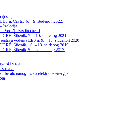
 rješenja
EES-a, Cavtat, 6. – 9. studenog 2022.
 Izolacija
– Vodiči i zaštitna užad
IGRE, Šibenik, 7. – 10. studenog 2021.
 sustavu vođenja EES-a, 9. – 13. studenog 2020.
IGRÉ, Šibenik, 10. – 13. studenog 2019.
IGRÉ, Šibenik, 5. – 8. studenog 2017.
rgetski sustav
m sustavu
liberaliziranog tržišta električne energije
tora