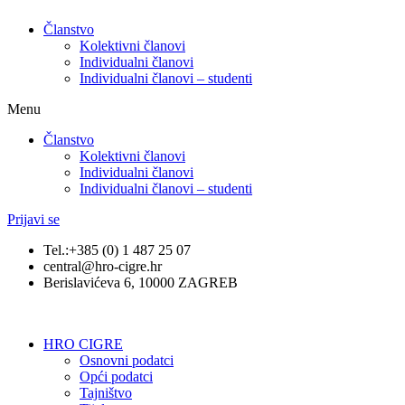
Članstvo
Kolektivni članovi
Individualni članovi
Individualni članovi – studenti
Menu
Članstvo
Kolektivni članovi
Individualni članovi
Individualni članovi – studenti
Prijavi se
Tel.:+385 (0) 1 487 25 07
central@hro-cigre.hr
Berislavićeva 6, 10000 ZAGREB
HRO CIGRE
Osnovni podatci​
Opći podatci
Tajništvo