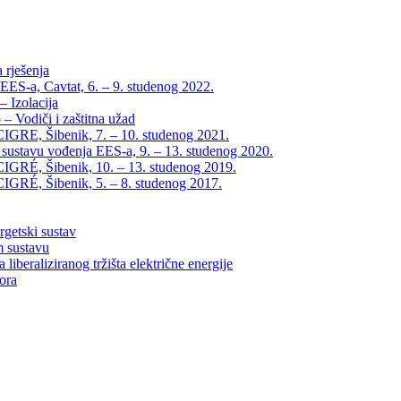
 rješenja
EES-a, Cavtat, 6. – 9. studenog 2022.
 Izolacija
– Vodiči i zaštitna užad
IGRE, Šibenik, 7. – 10. studenog 2021.
 sustavu vođenja EES-a, 9. – 13. studenog 2020.
IGRÉ, Šibenik, 10. – 13. studenog 2019.
IGRÉ, Šibenik, 5. – 8. studenog 2017.
rgetski sustav
m sustavu
liberaliziranog tržišta električne energije
tora