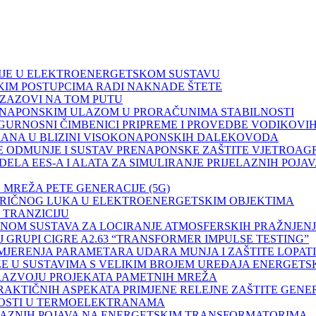
GENCIJE U ELEKTROENERGETSKOM SUSTAVU
SUDSKIM POSTUPCIMA RADI NAKNADE ŠTETE
 I IZAZOVI NA TOM PUTU
ČA S NAPONSKIM ULAZOM U PRORAČUNIMA STABILNOSTI
I I SIGURNOSNI ČIMBENICI PRIPREME I PROVEDBE VODIKOV
LEKTRANA U BLIZINI VISOKONAPONSKIH DALEKOVODA
AŠTITE ODMUNJE I SUSTAV PRENAPONSKE ZAŠTITE VJETROA
 MODELA EES-A I ALATA ZA SIMULIRANJE PRIJELAZNIH POJ
IH MREŽA PETE GENERACIJE (5G)
ELEKTRIČNOG LUKA U ELEKTROENERGETSKIM OBJEKTIMA
U TRANZICIJU
 PRIMJENOM SUSTAVA ZA LOCIRANJE ATMOSFERSKIH PRAŽN
NOJ GRUPI CIGRE A2.63 “TRANSFORMER IMPULSE TESTING”
AVA MJERENJA PARAMETARA UDARA MUNJA I ZAŠTITE LOPA
 MREŽE U SUSTAVIMA S VELIKIM BROJEM UREĐAJA ENERG
JI I RAZVOJU PROJEKATA PAMETNIH MREŽA
H I PRAKTIČNIH ASPEKATA PRIMJENE RELEJNE ZAŠTITE GEN
OVITOSTI U TERMOELEKTRANAMA
PRIJELAZNIH POJAVA NA ENERGETSKIM TRANSFORMATORIMA