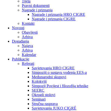
Tijela
Pravni dokumenti
Nagrade i priznanja
Nagrade i priznanja HRO CIGRE
Nagrade i priznanja CIGRE
Kontakt
Novosti
Obavijesti
Arhiva
Događanja
Najava
Arhiva
Kalendar
Publikacije
Referati
Savjetovanja HRO CIGRE
Simpoziji o sustavu vođenja EES-a
Međunarodni skupovi
Kolokviji​
Simpozij Povijest i filozofija tehnike
SEERC
Okrugli stolovi
Seminari​
Stručna rasprava​
Savjetovanja JUKO CIGRÉ