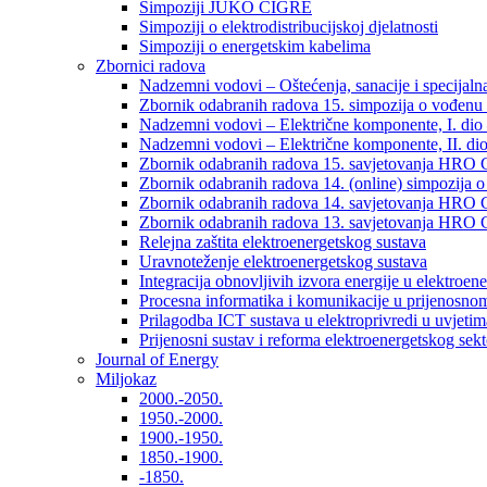
Simpoziji JUKO CIGRÉ
Simpoziji o elektrodistribucijskoj djelatnosti
Simpoziji o energetskim kabelima
Zbornici radova
Nadzemni vodovi – Oštećenja, sanacije i specijalna
Zbornik odabranih radova 15. simpozija o vođenu 
Nadzemni vodovi – Električne komponente, I. dio –
Nadzemni vodovi – Električne komponente, II. dio 
Zbornik odabranih radova 15. savjetovanja HRO C
Zbornik odabranih radova 14. (online) simpozija o
Zbornik odabranih radova 14. savjetovanja HRO C
Zbornik odabranih radova 13. savjetovanja HRO C
Relejna zaštita elektroenergetskog sustava
Uravnoteženje elektroenergetskog sustava
Integracija obnovljivih izvora energije u elektroene
Procesna informatika i komunikacije u prijenosno
Prilagodba ICT sustava u elektroprivredi u uvjetima 
Prijenosni sustav i reforma elektroenergetskog sek
Journal of Energy
Miljokaz
2000.-2050.
1950.-2000.
1900.-1950.
1850.-1900.
-1850.