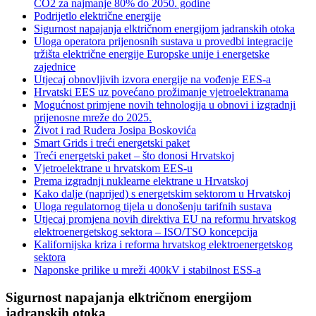
CO2 za najmanje 80% do 2050. godine
Podrijetlo električne energije
Sigurnost napajanja elktričnom energijom jadranskih otoka
Uloga operatora prijenosnih sustava u provedbi integracije
tržišta električne energije Europske unije i energetske
zajednice
Utjecaj obnovljivih izvora energije na vođenje EES-a
Hrvatski EES uz povećano prožimanje vjetroelektranama
Mogućnost primjene novih tehnologija u obnovi i izgradnji
prijenosne mreže do 2025.
Život i rad Rudera Josipa Boskovića
Smart Grids i treći energetski paket
Treći energetski paket – što donosi Hrvatskoj
Vjetroelektrane u hrvatskom EES-u
Prema izgradnji nuklearne elektrane u Hrvatskoj
Kako dalje (naprijed) s energetskim sektorom u Hrvatskoj
Uloga regulatornog tijela u donošenju tarifnih sustava
Utjecaj promjena novih direktiva EU na reformu hrvatskog
elektroenergetskog sektora – ISO/TSO koncepcija
Kalifornijska kriza i reforma hrvatskog elektroenergetskog
sektora
Naponske prilike u mreži 400kV i stabilnost ESS-a
Sigurnost napajanja elktričnom energijom
jadranskih otoka