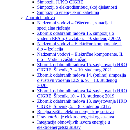
Simpoziji JUKO CIGRÉ
Simpoziji o elektrodistribucijskoj djelatnosti
Simpoziji o energetskim kabelima
Zbornici radova
Nadzemni vodovi – Oštećenja, sanacije i
specijalna rješenja
Zbornik odabranih radova 15. simpozija o
vođenu EES-a, Cavtat, 6. – 9. studenog 2022.
Nadzemni vodovi – Električne komponente, I.
dio – Izolacija
Nadzemni vodovi – Električne komponente, II.
dio – Vodiči i zaštitna užad
Zbornik odabranih radova 15. savjetovanja HRO
CIGRE, Šibenik, 7. – 10. studenog 2021.
Zbornik odabranih radova 14. (online) simpozija
o sustavu vođenja EES-a, 9. – 13. studenog
2020.
Zbornik odabranih radova 14. savjetovanja HRO
CIGRÉ, Šibenik, 10. – 13. studenog 2019.
Zbornik odabranih radova 13. savjetovanja HRO
CIGRÉ, Šibenik, 5. – 8. studenog 2017.
Relejna zaštita elektroenergetskog sustava
Uravnoteženje elektroenergetskog sustava
Integracija obnovljivih izvora energije u
elektroenergetski sustav