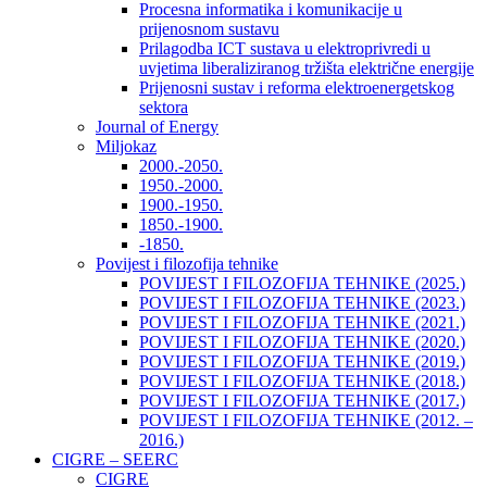
Procesna informatika i komunikacije u
prijenosnom sustavu
Prilagodba ICT sustava u elektroprivredi u
uvjetima liberaliziranog tržišta električne energije
Prijenosni sustav i reforma elektroenergetskog
sektora
Journal of Energy
Miljokaz
2000.-2050.
1950.-2000.
1900.-1950.
1850.-1900.
-1850.
Povijest i filozofija tehnike
POVIJEST I FILOZOFIJA TEHNIKE (2025.)
POVIJEST I FILOZOFIJA TEHNIKE (2023.)
POVIJEST I FILOZOFIJA TEHNIKE (2021.)
POVIJEST I FILOZOFIJA TEHNIKE (2020.)
POVIJEST I FILOZOFIJA TEHNIKE (2019.)
POVIJEST I FILOZOFIJA TEHNIKE (2018.)
POVIJEST I FILOZOFIJA TEHNIKE (2017.)
POVIJEST I FILOZOFIJA TEHNIKE (2012. –
2016.)
CIGRE – SEERC
CIGRE