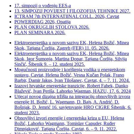
17. simpozij o vođenju EES-a
13. SIMPOZIJ POVIJEST I FILOZOFIJA TEHNIKE 2027.
ICTRAM 7th INTERNATIINAL COLL. 2026, Cavtat
POWERDIAG 2026, Opatija
PLAN OKRUGLIH STOLOVA 2026.
PLAN SEMINARA 2026.
Elektroenergetika u novom sazivu EK, Helena Božić, Minea
Skok, Tatjana Čorlija, Zagreb (FER) 11. 05. 2026.
Elektroenergetika u novom sazivu EK, Helena Božić, Minea
Skok, Igor Šumonja, Martina Đopar, Tatjana Čorlija, Silvija
Sinčić, Šibenik 9. – 12. studeni 2025.
Mogućnosti proizvodnje i korištenja vodika u energetskom
sustavu, Cavtat, Helena Božić, Vesna Kučan Polak, Frano
Barbir, Damir Jakus, Ivan Tilošanec, Cavtat, 4. – 7. 11. 2024.
Izazovi hrvatske energetske tranzicije, Robert Fabek, Danko
Blažević, Ivan Periša, Lahorko Wagman, HAZU, 17. 6. 2024
Utjecaj novog dizajna tržišta na integraciju obnovljivih izvora
energije H. Božić, L. Wagmann, D. Bajs, A. Andrić, D.
Bošnjak, D. Jemrić 16. savjetovanje HRO CIGRE Šibenik, 6.
studeni 2023.
Obnovljivi izvori energije i energetska kriza u EU, Helena
Božić, Lahorko Wagmann, Tomislav Capuder, Ruđer
Dimnjaković, Tatjana Čorlija, Cavtat, 6. – 9. 11. 2022.