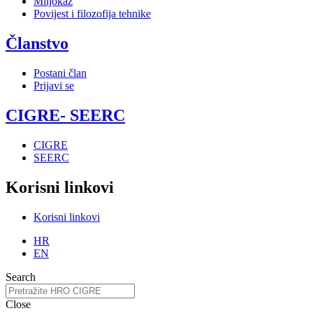
Miljokaz
Povijest i filozofija tehnike
Članstvo
Postani član
Prijavi se
CIGRE- SEERC
CIGRE
SEERC
Korisni linkovi
Korisni linkovi
HR
EN
Search
Close