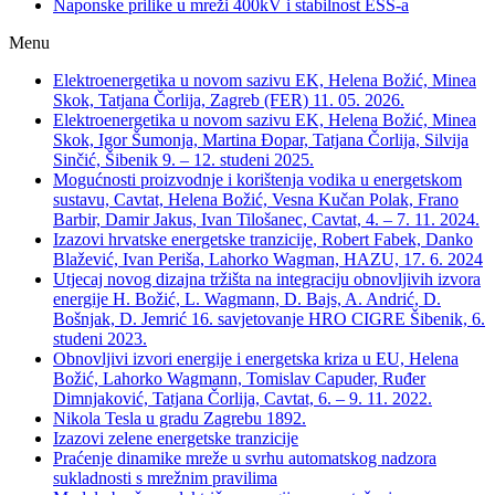
Naponske prilike u mreži 400kV i stabilnost ESS-a
Menu
Elektroenergetika u novom sazivu EK, Helena Božić, Minea
Skok, Tatjana Čorlija, Zagreb (FER) 11. 05. 2026.
Elektroenergetika u novom sazivu EK, Helena Božić, Minea
Skok, Igor Šumonja, Martina Đopar, Tatjana Čorlija, Silvija
Sinčić, Šibenik 9. – 12. studeni 2025.
Mogućnosti proizvodnje i korištenja vodika u energetskom
sustavu, Cavtat, Helena Božić, Vesna Kučan Polak, Frano
Barbir, Damir Jakus, Ivan Tilošanec, Cavtat, 4. – 7. 11. 2024.
Izazovi hrvatske energetske tranzicije, Robert Fabek, Danko
Blažević, Ivan Periša, Lahorko Wagman, HAZU, 17. 6. 2024
Utjecaj novog dizajna tržišta na integraciju obnovljivih izvora
energije H. Božić, L. Wagmann, D. Bajs, A. Andrić, D.
Bošnjak, D. Jemrić 16. savjetovanje HRO CIGRE Šibenik, 6.
studeni 2023.
Obnovljivi izvori energije i energetska kriza u EU, Helena
Božić, Lahorko Wagmann, Tomislav Capuder, Ruđer
Dimnjaković, Tatjana Čorlija, Cavtat, 6. – 9. 11. 2022.
Nikola Tesla u gradu Zagrebu 1892.
Izazovi zelene energetske tranzicije
Praćenje dinamike mreže u svrhu automatskog nadzora
sukladnosti s mrežnim pravilima