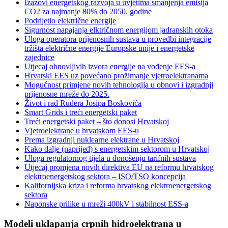
Izazovi energetskog razvoja u uvjetima smanjenja emisija
CO2 za najmanje 80% do 2050. godine
Podrijetlo električne energije
Sigurnost napajanja elktričnom energijom jadranskih otoka
Uloga operatora prijenosnih sustava u provedbi integracije
tržišta električne energije Europske unije i energetske
zajednice
Utjecaj obnovljivih izvora energije na vođenje EES-a
Hrvatski EES uz povećano prožimanje vjetroelektranama
Mogućnost primjene novih tehnologija u obnovi i izgradnji
prijenosne mreže do 2025.
Život i rad Rudera Josipa Boskovića
Smart Grids i treći energetski paket
Treći energetski paket – što donosi Hrvatskoj
Vjetroelektrane u hrvatskom EES-u
Prema izgradnji nuklearne elektrane u Hrvatskoj
Kako dalje (naprijed) s energetskim sektorom u Hrvatskoj
Uloga regulatornog tijela u donošenju tarifnih sustava
Utjecaj promjena novih direktiva EU na reformu hrvatskog
elektroenergetskog sektora – ISO/TSO koncepcija
Kalifornijska kriza i reforma hrvatskog elektroenergetskog
sektora
Naponske prilike u mreži 400kV i stabilnost ESS-a
Modeli uklapanja crpnih hidroelektrana u