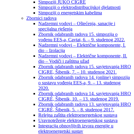
Simpoziji JUKO CIGRÉ
Simpoziji o elektrodistribucijskoj djelatnosti
Simpoziji o energetskim kabelima
Zbornici radova
Nadzemni vodovi – Oštećenja, sanacije i
specijalna rješenja
Zbornik odabranih radova 15. simpozija o
vođenu EES-a, Cavtat, 6. – 9. studenog 2022.
Nadzemni vodovi – Električne komponente, I.
dio – Izolacija
Nadzemni vodovi – Električne komponente, II.
dio – Vodiči i zaštitna užad
Zbornik odabranih radova 15. savjetovanja HRO
CIGRE, Šibenik, 7. – 10. studenog 2021.
Zbornik odabranih radova 14. (online) simpozija
o sustavu vođenja EES-a, 9. – 13. studenog
2020.
Zbornik odabranih radova 14. savjetovanja HRO
CIGRÉ, Šibenik, 10. – 13. studenog 2019.
Zbornik odabranih radova 13. savjetovanja HRO
CIGRÉ, Šibenik, 5. – 8. studenog 2017.
Relejna zaštita elektroenergetskog sustava
Uravnoteženje elektroenergetskog sustava
Integracija obnovljivih izvora energije u
elektroenergetski sustav