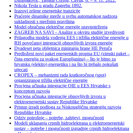
Dimnjaković, Tatjana Čorlija, Cavtat, 6. – 9. 11. 2022.
Nikola Tesla u gradu Zagrebu 1892.
Izazovi zelene energetske tranzicije
Praćenje dinamike mreže u svrhu automatskog nadzora
sukladnosti s mrežnim pravilima
Model obračuna električne energije uravnoteženja
ZAGREB NA SAVI – Analize u okviru studije izvedivosti
Prilagodba modela vođenja EES i tržišta električne energije u
RH povećanoj integraciji obnovljivih izvora energije
Dvadeset peta obljetnica miniranja brane HE Peruča
Predloženi novi paket energetskih propisa EU (zimski paket –
čista energija za svakog Europljanina) – što je bitno za
hrvatsku (elektro) energetiku i na što bi trebalo pokušati
utjecati
CROPEX – mehanizmi rada kratkoročnog (spot)
organiziranog tržišta električne energije
Procjena učinaka integracije OIE u EES Hrvatske s
konceptom razvoja
Procjena učinaka integracije obnovljivih izvora u
elektroenergetski sustav Republike Hrvatske
Pristup izradi podloga za Niskougljičnu strategiju razvoja
Republike Hrvatske
Odziv potrošnje – potrebe, zahtjevi, mogućnosti
Modeli uklapanja crpnih hidroelektrana u elektroenergetski
sustav – potrebe i mogućnosti izgradnje crpnih hidroelektrana