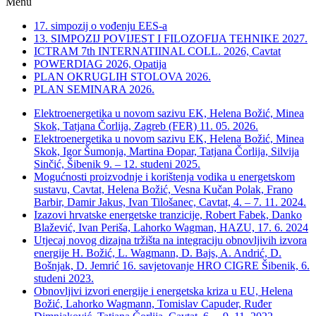
Menu
17. simpozij o vođenju EES-a
13. SIMPOZIJ POVIJEST I FILOZOFIJA TEHNIKE 2027.
ICTRAM 7th INTERNATIINAL COLL. 2026, Cavtat
POWERDIAG 2026, Opatija
PLAN OKRUGLIH STOLOVA 2026.
PLAN SEMINARA 2026.
Elektroenergetika u novom sazivu EK, Helena Božić, Minea
Skok, Tatjana Čorlija, Zagreb (FER) 11. 05. 2026.
Elektroenergetika u novom sazivu EK, Helena Božić, Minea
Skok, Igor Šumonja, Martina Đopar, Tatjana Čorlija, Silvija
Sinčić, Šibenik 9. – 12. studeni 2025.
Mogućnosti proizvodnje i korištenja vodika u energetskom
sustavu, Cavtat, Helena Božić, Vesna Kučan Polak, Frano
Barbir, Damir Jakus, Ivan Tilošanec, Cavtat, 4. – 7. 11. 2024.
Izazovi hrvatske energetske tranzicije, Robert Fabek, Danko
Blažević, Ivan Periša, Lahorko Wagman, HAZU, 17. 6. 2024
Utjecaj novog dizajna tržišta na integraciju obnovljivih izvora
energije H. Božić, L. Wagmann, D. Bajs, A. Andrić, D.
Bošnjak, D. Jemrić 16. savjetovanje HRO CIGRE Šibenik, 6.
studeni 2023.
Obnovljivi izvori energije i energetska kriza u EU, Helena
Božić, Lahorko Wagmann, Tomislav Capuder, Ruđer