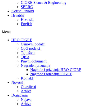
CIGRE Sience & Engineering
SEERC
Korisni linkovi
Hrvatski
Hrvatski
English
Menu
HRO CIGRE
Osnovni podatci​
Opći podatci
Tajništvo
Tijela
Pravni dokumenti
Nagrade i priznanja
Nagrade i priznanja HRO CIGRE
Nagrade i priznanja CIGRE
Kontakt
Novosti
Obavijesti
Arhiva
Događanja
Najava
Arhiva