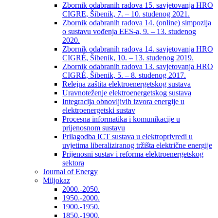
Zbornik odabranih radova 15. savjetovanja HRO
CIGRE, Šibenik, 7. – 10. studenog 2021.
Zbornik odabranih radova 14. (online) simpozija
o sustavu vođenja EES-a, 9. – 13. studenog
2020.
Zbornik odabranih radova 14. savjetovanja HRO
CIGRÉ, Šibenik, 10. – 13. studenog 2019.
Zbornik odabranih radova 13. savjetovanja HRO
CIGRÉ, Šibenik, 5. – 8. studenog 2017.
Relejna zaštita elektroenergetskog sustava
Uravnoteženje elektroenergetskog sustava
Integracija obnovljivih izvora energije u
elektroenergetski sustav
Procesna informatika i komunikacije u
prijenosnom sustavu
Prilagodba ICT sustava u elektroprivredi u
uvjetima liberaliziranog tržišta električne energije
Prijenosni sustav i reforma elektroenergetskog
sektora
Journal of Energy
Miljokaz
2000.-2050.
1950.-2000.
1900.-1950.
1850.-1900.