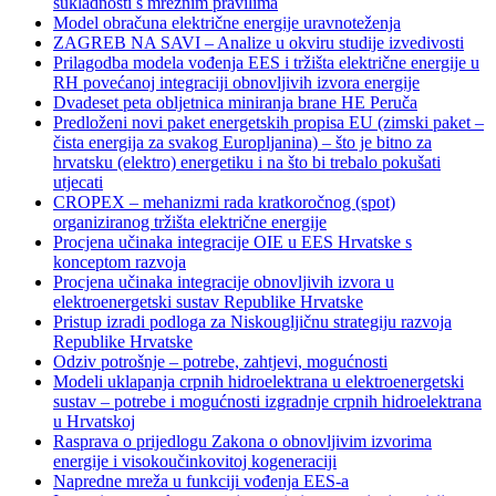
sukladnosti s mrežnim pravilima
Model obračuna električne energije uravnoteženja
ZAGREB NA SAVI – Analize u okviru studije izvedivosti
Prilagodba modela vođenja EES i tržišta električne energije u
RH povećanoj integraciji obnovljivih izvora energije
Dvadeset peta obljetnica miniranja brane HE Peruča
Predloženi novi paket energetskih propisa EU (zimski paket –
čista energija za svakog Europljanina) – što je bitno za
hrvatsku (elektro) energetiku i na što bi trebalo pokušati
utjecati
CROPEX – mehanizmi rada kratkoročnog (spot)
organiziranog tržišta električne energije
Procjena učinaka integracije OIE u EES Hrvatske s
konceptom razvoja
Procjena učinaka integracije obnovljivih izvora u
elektroenergetski sustav Republike Hrvatske
Pristup izradi podloga za Niskougljičnu strategiju razvoja
Republike Hrvatske
Odziv potrošnje – potrebe, zahtjevi, mogućnosti
Modeli uklapanja crpnih hidroelektrana u elektroenergetski
sustav – potrebe i mogućnosti izgradnje crpnih hidroelektrana
u Hrvatskoj
Rasprava o prijedlogu Zakona o obnovljivim izvorima
energije i visokoučinkovitoj kogeneraciji
Napredne mreža u funkciji vođenja EES-a