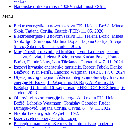
sektora
Naponske prilike u mreži 400kV i stabilnost ESS-a
Menu
Elektroenergetika u novom sazivu EK, Helena Božić, Minea
Skok, Tatjana Čorlija, Zagreb (FER) 11. 05. 2026.
Elektroenergetika u novom sazivu EK, Helena Božić, Minea
Skok, Igor Šumonja, Martina Đopar, Tatjana Čorlija, Silvija
Sinčić, Šibenik 9. – 12. studeni 2025.
Mogućnosti proizvodnje i korištenja vodika u energetskom
sustavu, Cavtat, Helena Božić, Vesna Kučan Polak, Frano
Barbir, Damir Jakus, Ivan Tilošanec, Cavtat, 4. – 7. 11. 2024.
Izazovi hrvatske energetske tranzicije, Robert Fabek, Danko
Blažević, Ivan Periša, Lahorko Wagman, HAZU, 17. 6. 2024
Utjecaj novog dizajna tržišta na integraciju obnovljivih izvora
energije H. Božić, L. Wagmann, D. Bajs, A. Andrić, D.
Bošnjak, D. Jemrić 16. savjetovanje HRO CIGRE Šibenik, 6.
studeni 2023.
Obnovljivi izvori energije i energetska kriza u EU, Helena
Božić, Lahorko Wagmann, Tomislav Capuder, Ruđer
Dimnjaković, Tatjana Čorlija, Cavtat, 6. – 9. 11. 2022.
Nikola Tesla u gradu Zagrebu 1892.
Izazovi zelene energetske tranzicije
Praćenje dinamike mreže u svrhu automatskog nadzora