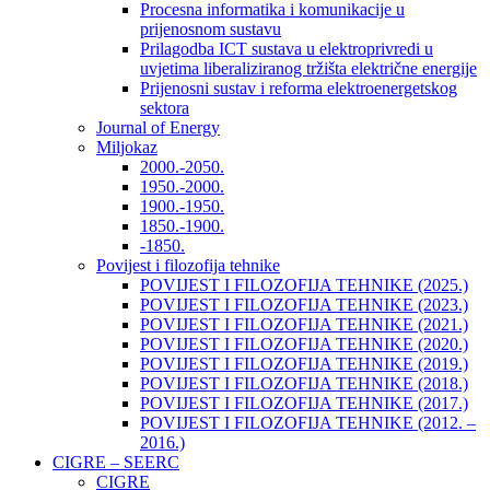
Procesna informatika i komunikacije u
prijenosnom sustavu
Prilagodba ICT sustava u elektroprivredi u
uvjetima liberaliziranog tržišta električne energije
Prijenosni sustav i reforma elektroenergetskog
sektora
Journal of Energy
Miljokaz
2000.-2050.
1950.-2000.
1900.-1950.
1850.-1900.
-1850.
Povijest i filozofija tehnike
POVIJEST I FILOZOFIJA TEHNIKE (2025.)
POVIJEST I FILOZOFIJA TEHNIKE (2023.)
POVIJEST I FILOZOFIJA TEHNIKE (2021.)
POVIJEST I FILOZOFIJA TEHNIKE (2020.)
POVIJEST I FILOZOFIJA TEHNIKE (2019.)
POVIJEST I FILOZOFIJA TEHNIKE (2018.)
POVIJEST I FILOZOFIJA TEHNIKE (2017.)
POVIJEST I FILOZOFIJA TEHNIKE (2012. –
2016.)
CIGRE – SEERC
CIGRE