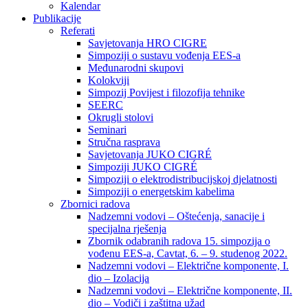
Kalendar
Publikacije
Referati
Savjetovanja HRO CIGRE
Simpoziji o sustavu vođenja EES-a
Međunarodni skupovi
Kolokviji​
Simpozij Povijest i filozofija tehnike
SEERC
Okrugli stolovi
Seminari​
Stručna rasprava​
Savjetovanja JUKO CIGRÉ
Simpoziji JUKO CIGRÉ
Simpoziji o elektrodistribucijskoj djelatnosti
Simpoziji o energetskim kabelima
Zbornici radova
Nadzemni vodovi – Oštećenja, sanacije i
specijalna rješenja
Zbornik odabranih radova 15. simpozija o
vođenu EES-a, Cavtat, 6. – 9. studenog 2022.
Nadzemni vodovi – Električne komponente, I.
dio – Izolacija
Nadzemni vodovi – Električne komponente, II.
dio – Vodiči i zaštitna užad