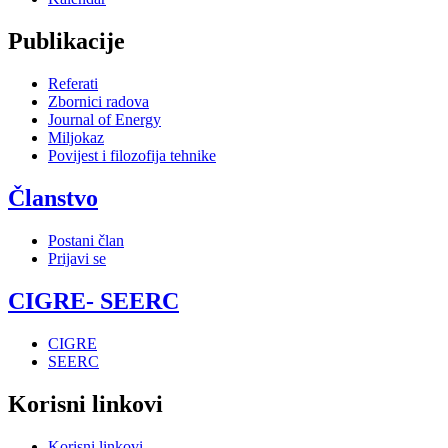
Publikacije
Referati
Zbornici radova
Journal of Energy
Miljokaz
Povijest i filozofija tehnike
Članstvo
Postani član
Prijavi se
CIGRE- SEERC
CIGRE
SEERC
Korisni linkovi
Korisni linkovi