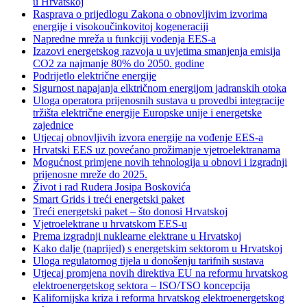
u Hrvatskoj
Rasprava o prijedlogu Zakona o obnovljivim izvorima
energije i visokoučinkovitoj kogeneraciji
Napredne mreža u funkciji vođenja EES-a
Izazovi energetskog razvoja u uvjetima smanjenja emisija
CO2 za najmanje 80% do 2050. godine
Podrijetlo električne energije
Sigurnost napajanja elktričnom energijom jadranskih otoka
Uloga operatora prijenosnih sustava u provedbi integracije
tržišta električne energije Europske unije i energetske
zajednice
Utjecaj obnovljivih izvora energije na vođenje EES-a
Hrvatski EES uz povećano prožimanje vjetroelektranama
Mogućnost primjene novih tehnologija u obnovi i izgradnji
prijenosne mreže do 2025.
Život i rad Rudera Josipa Boskovića
Smart Grids i treći energetski paket
Treći energetski paket – što donosi Hrvatskoj
Vjetroelektrane u hrvatskom EES-u
Prema izgradnji nuklearne elektrane u Hrvatskoj
Kako dalje (naprijed) s energetskim sektorom u Hrvatskoj
Uloga regulatornog tijela u donošenju tarifnih sustava
Utjecaj promjena novih direktiva EU na reformu hrvatskog
elektroenergetskog sektora – ISO/TSO koncepcija
Kalifornijska kriza i reforma hrvatskog elektroenergetskog