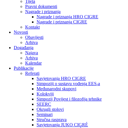
Tijela
Pravni dokumenti
Nagrade i priznanja
Nagrade i priznanja HRO CIGRE
Nagrade i priznanja CIGRE
Kontakt
Novosti
Obavijesti
Arhiva
Događanja
Najava
Arhiva
Kalendar
Publikacije
Referati
Savjetovanja HRO CIGRE
Simpoziji o sustavu vođenja EES-a
Međunarodni skupovi
Kolokviji​
Simpozij Povijest i filozofija tehnike
SEERC
Okrugli stolovi
Seminari​
Stručna rasprava​
Savjetovanja JUKO CIGRÉ