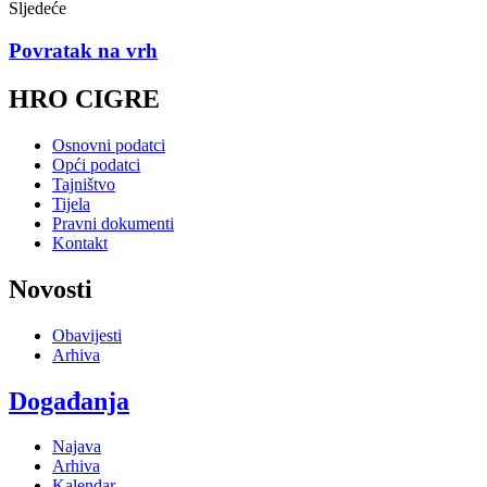
Sljedeće
Povratak na vrh
HRO CIGRE
Osnovni podatci
Opći podatci
Tajništvo
Tijela
Pravni dokumenti
Kontakt
Novosti
Obavijesti
Arhiva
Događanja
Najava
Arhiva
Kalendar