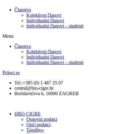
Članstvo
Kolektivni članovi
Individualni članovi
Individualni članovi – studenti
Menu
Članstvo
Kolektivni članovi
Individualni članovi
Individualni članovi – studenti
Prijavi se
Tel.:+385 (0) 1 487 25 07
central@hro-cigre.hr
Berislavićeva 6, 10000 ZAGREB
HRO CIGRE
Osnovni podatci​
Opći podatci
Tajništvo