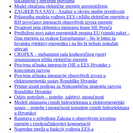
sukladnosti s mrežnim pravilima
Model obračuna električne energije uravnoteženja
ZAGREB NA SAVI – Analize u okviru studije izvedivosti
Prilagodba modela vođenja EES i tržišta električne energije u
RH povećanoj integraciji obnovljivih izvora energije
Dvadeset peta obljetnica miniranja brane HE Peruča
Predloženi novi paket energetskih propisa EU (zimski paket –
čista energija za svakog Europljanina) – što je bitno za
hrvatsku (elektro) energetiku i na što bi trebalo pokušati
utjecati
CROPEX – mehanizmi rada kratkoročnog (spot)
organiziranog tržišta električne energije
Procjena učinaka integracije OIE u EES Hrvatske s
konceptom razvoja
Procjena učinaka integracije obnovljivih izvora u
elektroenergetski sustav Republike Hrvatske
Pristup izradi podloga za Niskougljičnu strategiju razvoja
Republike Hrvatske
Odziv potrošnje – potrebe, zahtjevi, mogućnosti
Modeli uklapanja crpnih hidroelektrana u elektroenergetski
sustav – potrebe i mogućnosti izgradnje crpnih hidroelektrana
u Hrvatskoj
Rasprava o prijedlogu Zakona o obnovljivim izvorima
energije i visokoučinkovitoj kogeneraciji
Napredne mreža u funkciji vođenja EES-a