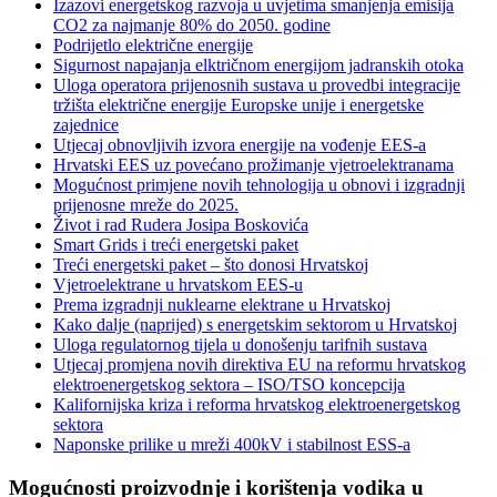
Izazovi energetskog razvoja u uvjetima smanjenja emisija
CO2 za najmanje 80% do 2050. godine
Podrijetlo električne energije
Sigurnost napajanja elktričnom energijom jadranskih otoka
Uloga operatora prijenosnih sustava u provedbi integracije
tržišta električne energije Europske unije i energetske
zajednice
Utjecaj obnovljivih izvora energije na vođenje EES-a
Hrvatski EES uz povećano prožimanje vjetroelektranama
Mogućnost primjene novih tehnologija u obnovi i izgradnji
prijenosne mreže do 2025.
Život i rad Rudera Josipa Boskovića
Smart Grids i treći energetski paket
Treći energetski paket – što donosi Hrvatskoj
Vjetroelektrane u hrvatskom EES-u
Prema izgradnji nuklearne elektrane u Hrvatskoj
Kako dalje (naprijed) s energetskim sektorom u Hrvatskoj
Uloga regulatornog tijela u donošenju tarifnih sustava
Utjecaj promjena novih direktiva EU na reformu hrvatskog
elektroenergetskog sektora – ISO/TSO koncepcija
Kalifornijska kriza i reforma hrvatskog elektroenergetskog
sektora
Naponske prilike u mreži 400kV i stabilnost ESS-a
Mogućnosti proizvodnje i korištenja vodika u