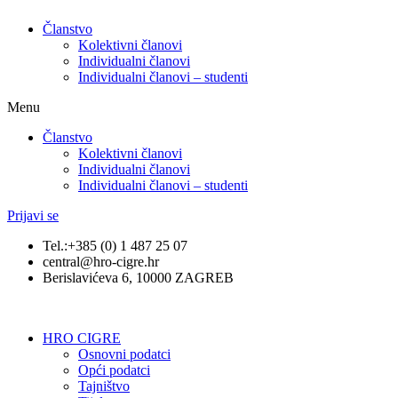
Članstvo
Kolektivni članovi
Individualni članovi
Individualni članovi – studenti
Menu
Članstvo
Kolektivni članovi
Individualni članovi
Individualni članovi – studenti
Prijavi se
Tel.:+385 (0) 1 487 25 07
central@hro-cigre.hr
Berislavićeva 6, 10000 ZAGREB
HRO CIGRE
Osnovni podatci​
Opći podatci
Tajništvo