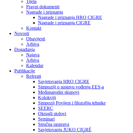
Tijela
Pravni dokumenti
Nagrade i priznanja
Nagrade i priznanja HRO CIGRE
Nagrade i priznanja CIGRE
Kontakt
Novosti
Obavijesti
Arhiva
Događanja
Najava
Arhiva
Kalendar
Publikacije
Referati
Savjetovanja HRO CIGRE
Simpoziji o sustavu vođenja EES-a
Međunarodni skupovi
Kolokviji​
Simpozij Povijest i filozofija tehnike
SEERC
Okrugli stolovi
Seminari​
Stručna rasprava​
Savjetovanja JUKO CIGRÉ