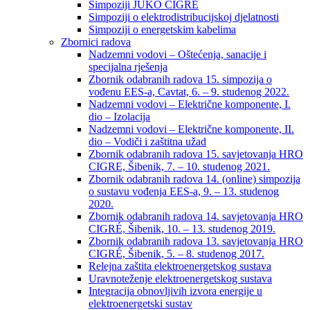
Simpoziji JUKO CIGRÉ
Simpoziji o elektrodistribucijskoj djelatnosti
Simpoziji o energetskim kabelima
Zbornici radova
Nadzemni vodovi – Oštećenja, sanacije i
specijalna rješenja
Zbornik odabranih radova 15. simpozija o
vođenu EES-a, Cavtat, 6. – 9. studenog 2022.
Nadzemni vodovi – Električne komponente, I.
dio – Izolacija
Nadzemni vodovi – Električne komponente, II.
dio – Vodiči i zaštitna užad
Zbornik odabranih radova 15. savjetovanja HRO
CIGRE, Šibenik, 7. – 10. studenog 2021.
Zbornik odabranih radova 14. (online) simpozija
o sustavu vođenja EES-a, 9. – 13. studenog
2020.
Zbornik odabranih radova 14. savjetovanja HRO
CIGRÉ, Šibenik, 10. – 13. studenog 2019.
Zbornik odabranih radova 13. savjetovanja HRO
CIGRÉ, Šibenik, 5. – 8. studenog 2017.
Relejna zaštita elektroenergetskog sustava
Uravnoteženje elektroenergetskog sustava
Integracija obnovljivih izvora energije u
elektroenergetski sustav