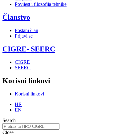
Povijest i filozofija tehnike
Članstvo
Postani član
Prijavi se
CIGRE- SEERC
CIGRE
SEERC
Korisni linkovi
Korisni linkovi
HR
EN
Search
Close