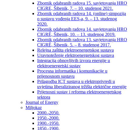
Zbornik odabranih radova 15. savjetovanja HRO
CIGRE, Šibenik, 7. – 10. studenog 2021.
Zbornik odabranih radova 14. (online) simpozija
o sustavu vođenja EES-a, 9. – 13. studenog
2020.
Zbornik odabranih radova 14. savjetovanja HRO
CIGRÉ, Šibenik, 10. – 13. studenog 2019.
Zbornik odabranih radova 13. savjetovanja HRO
CIGRÉ, Šibenik, 5. – 8. studenog 2017.
Relejna zaštita elektroenergetskog sustava
Uravnoteženje elektroenergetskog sustava
Integracija obnovljivih izvora energije u
elektroenergetski sustav
Procesna informatika i komunikacije u
prijenosnom sustavu
Prilagodba ICT sustava u elektroprivredi u
uvjetima liberaliziranog tržišta električne energije
Prijenosni sustav i reforma elektroenergetskog
sektora
Journal of Energy
Miljokaz
2000.-2050.
1950.-2000.
1900.-1950.
1850.-1900.