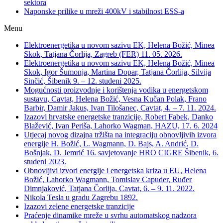
sektora
Naponske prilike u mreži 400kV i stabilnost ESS-a
Menu
Elektroenergetika u novom sazivu EK, Helena Božić, Minea
Skok, Tatjana Čorlija, Zagreb (FER) 11. 05. 2026.
Elektroenergetika u novom sazivu EK, Helena Božić, Minea
Skok, Igor Šumonja, Martina Đopar, Tatjana Čorlija, Silvija
Sinčić, Šibenik 9. – 12. studeni 2025.
Mogućnosti proizvodnje i korištenja vodika u energetskom
sustavu, Cavtat, Helena Božić, Vesna Kučan Polak, Frano
Barbir, Damir Jakus, Ivan Tilošanec, Cavtat, 4. – 7. 11. 2024.
Izazovi hrvatske energetske tranzicije, Robert Fabek, Danko
Blažević, Ivan Periša, Lahorko Wagman, HAZU, 17. 6. 2024
Utjecaj novog dizajna tržišta na integraciju obnovljivih izvora
energije H. Božić, L. Wagmann, D. Bajs, A. Andrić, D.
Bošnjak, D. Jemrić 16. savjetovanje HRO CIGRE Šibenik, 6.
studeni 2023.
Obnovljivi izvori energije i energetska kriza u EU, Helena
Božić, Lahorko Wagmann, Tomislav Capuder, Ruđer
Dimnjaković, Tatjana Čorlija, Cavtat, 6. – 9. 11. 2022.
Nikola Tesla u gradu Zagrebu 1892.
Izazovi zelene energetske tranzicije
Praćenje dinamike mreže u svrhu automatskog nadzora