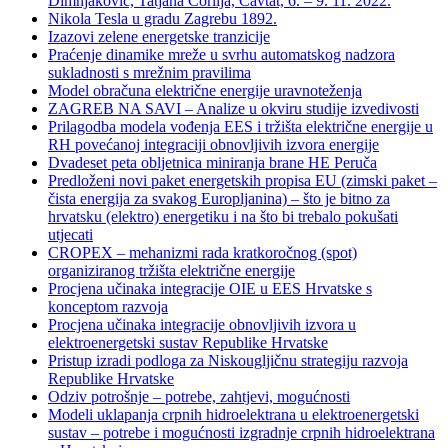
Dimnjaković, Tatjana Čorlija, Cavtat, 6. – 9. 11. 2022.
Nikola Tesla u gradu Zagrebu 1892.
Izazovi zelene energetske tranzicije
Praćenje dinamike mreže u svrhu automatskog nadzora
sukladnosti s mrežnim pravilima
Model obračuna električne energije uravnoteženja
ZAGREB NA SAVI – Analize u okviru studije izvedivosti
Prilagodba modela vođenja EES i tržišta električne energije u
RH povećanoj integraciji obnovljivih izvora energije
Dvadeset peta obljetnica miniranja brane HE Peruča
Predloženi novi paket energetskih propisa EU (zimski paket –
čista energija za svakog Europljanina) – što je bitno za
hrvatsku (elektro) energetiku i na što bi trebalo pokušati
utjecati
CROPEX – mehanizmi rada kratkoročnog (spot)
organiziranog tržišta električne energije
Procjena učinaka integracije OIE u EES Hrvatske s
konceptom razvoja
Procjena učinaka integracije obnovljivih izvora u
elektroenergetski sustav Republike Hrvatske
Pristup izradi podloga za Niskougljičnu strategiju razvoja
Republike Hrvatske
Odziv potrošnje – potrebe, zahtjevi, mogućnosti
Modeli uklapanja crpnih hidroelektrana u elektroenergetski
sustav – potrebe i mogućnosti izgradnje crpnih hidroelektrana