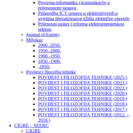
Procesna informatika i komunikacije u
prijenosnom sustavu
Prilagodba ICT sustava u elektroprivredi u
uvjetima liberaliziranog tržišta električne energije
Prijenosni sustav i reforma elektroenergetskog
sektora
Journal of Energy
Miljokaz
2000.-2050.
1950.-2000.
1900.-1950.
1850.-1900.
-1850.
Povijest i filozofija tehnike
POVIJEST I FILOZOFIJA TEHNIKE (2025.)
POVIJEST I FILOZOFIJA TEHNIKE (2023.)
POVIJEST I FILOZOFIJA TEHNIKE (2021.)
POVIJEST I FILOZOFIJA TEHNIKE (2020.)
POVIJEST I FILOZOFIJA TEHNIKE (2019.)
POVIJEST I FILOZOFIJA TEHNIKE (2018.)
POVIJEST I FILOZOFIJA TEHNIKE (2017.)
POVIJEST I FILOZOFIJA TEHNIKE (2012. –
2016.)
CIGRE – SEERC
CIGRE