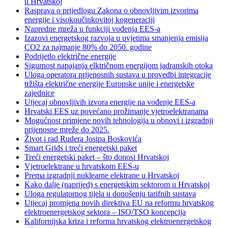
u Hrvatskoj
Rasprava o prijedlogu Zakona o obnovljivim izvorima
energije i visokoučinkovitoj kogeneraciji
Napredne mreža u funkciji vođenja EES-a
Izazovi energetskog razvoja u uvjetima smanjenja emisija
CO2 za najmanje 80% do 2050. godine
Podrijetlo električne energije
Sigurnost napajanja elktričnom energijom jadranskih otoka
Uloga operatora prijenosnih sustava u provedbi integracije
tržišta električne energije Europske unije i energetske
zajednice
Utjecaj obnovljivih izvora energije na vođenje EES-a
Hrvatski EES uz povećano prožimanje vjetroelektranama
Mogućnost primjene novih tehnologija u obnovi i izgradnji
prijenosne mreže do 2025.
Život i rad Rudera Josipa Boskovića
Smart Grids i treći energetski paket
Treći energetski paket – što donosi Hrvatskoj
Vjetroelektrane u hrvatskom EES-u
Prema izgradnji nuklearne elektrane u Hrvatskoj
Kako dalje (naprijed) s energetskim sektorom u Hrvatskoj
Uloga regulatornog tijela u donošenju tarifnih sustava
Utjecaj promjena novih direktiva EU na reformu hrvatskog
elektroenergetskog sektora – ISO/TSO koncepcija
Kalifornijska kriza i reforma hrvatskog elektroenergetskog