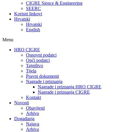
CIGRE Sience & Engineering
SEERC
Korisni linkovi
Hrvatski
Hrvatski
English
Menu
HRO CIGRE
Osnovni podatci​
Opći podatci
Tajništvo
Tijela
Pravni dokumenti
Nagrade i priznanja
Nagrade i priznanja HRO CIGRE
Nagrade i priznanja CIGRE
Kontakt
Novosti
Obavijesti
Arhiva
Događanja
Najava
Arhiva