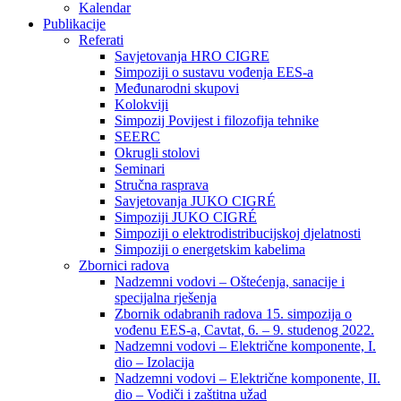
Kalendar
Publikacije
Referati
Savjetovanja HRO CIGRE
Simpoziji o sustavu vođenja EES-a
Međunarodni skupovi
Kolokviji​
Simpozij Povijest i filozofija tehnike
SEERC
Okrugli stolovi
Seminari​
Stručna rasprava​
Savjetovanja JUKO CIGRÉ
Simpoziji JUKO CIGRÉ
Simpoziji o elektrodistribucijskoj djelatnosti
Simpoziji o energetskim kabelima
Zbornici radova
Nadzemni vodovi – Oštećenja, sanacije i
specijalna rješenja
Zbornik odabranih radova 15. simpozija o
vođenu EES-a, Cavtat, 6. – 9. studenog 2022.
Nadzemni vodovi – Električne komponente, I.
dio – Izolacija
Nadzemni vodovi – Električne komponente, II.
dio – Vodiči i zaštitna užad