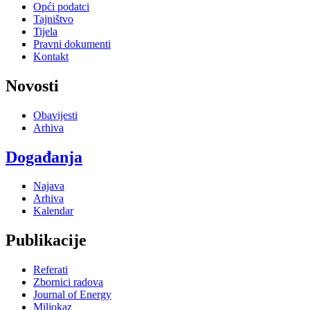
Opći podatci
Tajništvo
Tijela
Pravni dokumenti
Kontakt
Novosti
Obavijesti
Arhiva
Događanja
Najava
Arhiva
Kalendar
Publikacije
Referati
Zbornici radova
Journal of Energy
Miljokaz