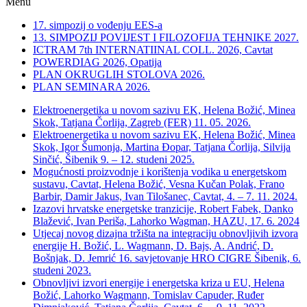
Menu
17. simpozij o vođenju EES-a
13. SIMPOZIJ POVIJEST I FILOZOFIJA TEHNIKE 2027.
ICTRAM 7th INTERNATIINAL COLL. 2026, Cavtat
POWERDIAG 2026, Opatija
PLAN OKRUGLIH STOLOVA 2026.
PLAN SEMINARA 2026.
Elektroenergetika u novom sazivu EK, Helena Božić, Minea
Skok, Tatjana Čorlija, Zagreb (FER) 11. 05. 2026.
Elektroenergetika u novom sazivu EK, Helena Božić, Minea
Skok, Igor Šumonja, Martina Đopar, Tatjana Čorlija, Silvija
Sinčić, Šibenik 9. – 12. studeni 2025.
Mogućnosti proizvodnje i korištenja vodika u energetskom
sustavu, Cavtat, Helena Božić, Vesna Kučan Polak, Frano
Barbir, Damir Jakus, Ivan Tilošanec, Cavtat, 4. – 7. 11. 2024.
Izazovi hrvatske energetske tranzicije, Robert Fabek, Danko
Blažević, Ivan Periša, Lahorko Wagman, HAZU, 17. 6. 2024
Utjecaj novog dizajna tržišta na integraciju obnovljivih izvora
energije H. Božić, L. Wagmann, D. Bajs, A. Andrić, D.
Bošnjak, D. Jemrić 16. savjetovanje HRO CIGRE Šibenik, 6.
studeni 2023.
Obnovljivi izvori energije i energetska kriza u EU, Helena
Božić, Lahorko Wagmann, Tomislav Capuder, Ruđer