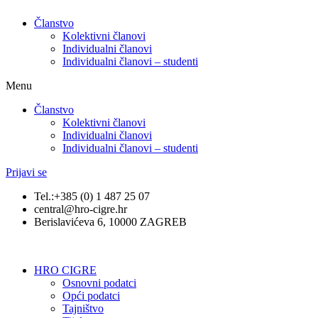
Članstvo
Kolektivni članovi
Individualni članovi
Individualni članovi – studenti
Menu
Članstvo
Kolektivni članovi
Individualni članovi
Individualni članovi – studenti
Prijavi se
Tel.:+385 (0) 1 487 25 07
central@hro-cigre.hr
Berislavićeva 6, 10000 ZAGREB
HRO CIGRE
Osnovni podatci​
Opći podatci
Tajništvo