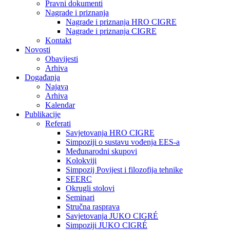
Pravni dokumenti
Nagrade i priznanja
Nagrade i priznanja HRO CIGRE
Nagrade i priznanja CIGRE
Kontakt
Novosti
Obavijesti
Arhiva
Događanja
Najava
Arhiva
Kalendar
Publikacije
Referati
Savjetovanja HRO CIGRE
Simpoziji o sustavu vođenja EES-a
Međunarodni skupovi
Kolokviji​
Simpozij Povijest i filozofija tehnike
SEERC
Okrugli stolovi
Seminari​
Stručna rasprava​
Savjetovanja JUKO CIGRÉ
Simpoziji JUKO CIGRÉ