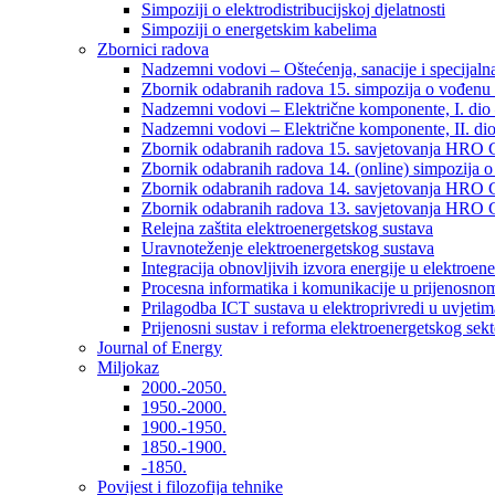
Simpoziji o elektrodistribucijskoj djelatnosti
Simpoziji o energetskim kabelima
Zbornici radova
Nadzemni vodovi – Oštećenja, sanacije i specijalna
Zbornik odabranih radova 15. simpozija o vođenu 
Nadzemni vodovi – Električne komponente, I. dio –
Nadzemni vodovi – Električne komponente, II. dio 
Zbornik odabranih radova 15. savjetovanja HRO C
Zbornik odabranih radova 14. (online) simpozija o
Zbornik odabranih radova 14. savjetovanja HRO C
Zbornik odabranih radova 13. savjetovanja HRO C
Relejna zaštita elektroenergetskog sustava
Uravnoteženje elektroenergetskog sustava
Integracija obnovljivih izvora energije u elektroene
Procesna informatika i komunikacije u prijenosno
Prilagodba ICT sustava u elektroprivredi u uvjetima 
Prijenosni sustav i reforma elektroenergetskog sek
Journal of Energy
Miljokaz
2000.-2050.
1950.-2000.
1900.-1950.
1850.-1900.
-1850.
Povijest i filozofija tehnike