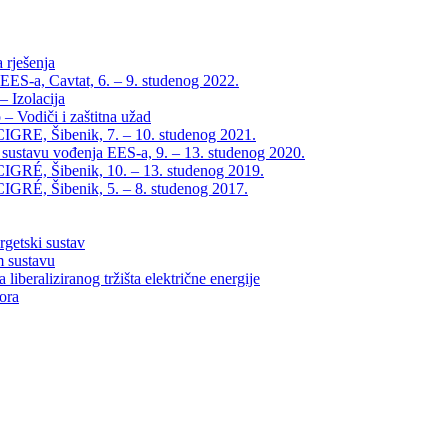
 rješenja
EES-a, Cavtat, 6. – 9. studenog 2022.
 Izolacija
– Vodiči i zaštitna užad
IGRE, Šibenik, 7. – 10. studenog 2021.
 sustavu vođenja EES-a, 9. – 13. studenog 2020.
IGRÉ, Šibenik, 10. – 13. studenog 2019.
IGRÉ, Šibenik, 5. – 8. studenog 2017.
rgetski sustav
m sustavu
liberaliziranog tržišta električne energije
tora