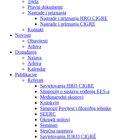
Tijela
Pravni dokumenti
Nagrade i priznanja
Nagrade i priznanja HRO CIGRE
Nagrade i priznanja CIGRE
Kontakt
Novosti
Obavijesti
Arhiva
Događanja
Najava
Arhiva
Kalendar
Publikacije
Referati
Savjetovanja HRO CIGRE
Simpoziji o sustavu vođenja EES-a
Međunarodni skupovi
Kolokviji​
Simpozij Povijest i filozofija tehnike
SEERC
Okrugli stolovi
Seminari​
Stručna rasprava​
Savjetovanja JUKO CIGRÉ