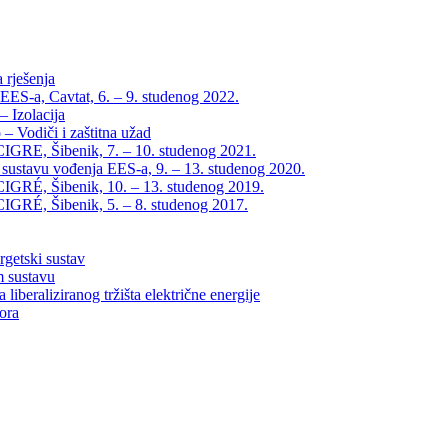
 rješenja
EES-a, Cavtat, 6. – 9. studenog 2022.
 Izolacija
– Vodiči i zaštitna užad
IGRE, Šibenik, 7. – 10. studenog 2021.
 sustavu vođenja EES-a, 9. – 13. studenog 2020.
IGRÉ, Šibenik, 10. – 13. studenog 2019.
IGRÉ, Šibenik, 5. – 8. studenog 2017.
rgetski sustav
m sustavu
liberaliziranog tržišta električne energije
tora