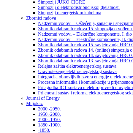
Simpoziji JUKO CIGRÉ
Simpoziji o elektrodistribucijskoj djelatnosti
Simpoziji o energetskim kabelima
Zbornici radova
Nadzemni vodovi – Oštećenja, sanacije i specijalna
Zbornik odabranih radova 15. simpozija o vođenu 
Nadzemni vodovi – Električne komponente, I. dio –
Nadzemni vodovi – Električne komponente, II. dio 
Zbornik odabranih radova 15. savjetovanja HRO C
Zbornik odabranih radova 14. (online) simpozija o
Zbornik odabranih radova 14. savjetovanja HRO C
Zbornik odabranih radova 13. savjetovanja HRO C
Relejna zaštita elektroenergetskog sustava
Uravnoteženje elektroenergetskog sustava
Integracija obnovljivih izvora energije u elektroene
Procesna informatika i komunikacije u prijenosno
Prilagodba ICT sustava u elektroprivredi u uvjetima 
Prijenosni sustav i reforma elektroenergetskog sek
Journal of Energy
Miljokaz
2000.-2050.
1950.-2000.
1900.-1950.
1850.-1900.
-1850.