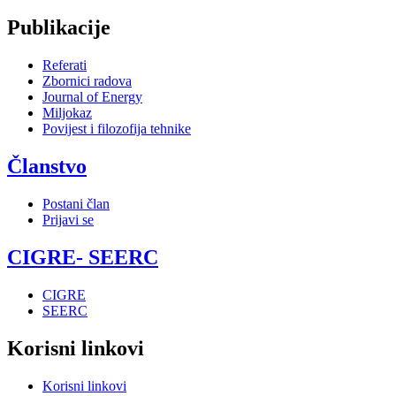
Publikacije
Referati
Zbornici radova
Journal of Energy
Miljokaz
Povijest i filozofija tehnike
Članstvo
Postani član
Prijavi se
CIGRE- SEERC
CIGRE
SEERC
Korisni linkovi
Korisni linkovi