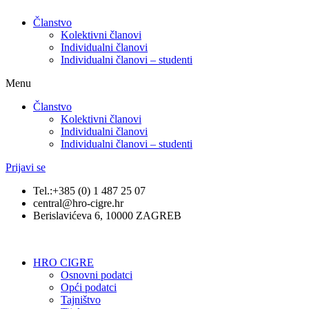
Članstvo
Kolektivni članovi
Individualni članovi
Individualni članovi – studenti
Menu
Članstvo
Kolektivni članovi
Individualni članovi
Individualni članovi – studenti
Prijavi se
Tel.:+385 (0) 1 487 25 07
central@hro-cigre.hr
Berislavićeva 6, 10000 ZAGREB
HRO CIGRE
Osnovni podatci​
Opći podatci
Tajništvo