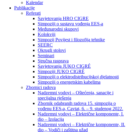
Kalendar
Publikacije
Referati
Savjetovanja HRO CIGRE
Simpoziji o sustavu vođenja EES-a
Međunarodni skupovi
Kolokviji​
Simpozij Povijest i filozofija tehnike
SEERC
Okrugli stolovi
Seminari​
Stručna rasprava​
Savjetovanja JUKO CIGRÉ
Simpoziji JUKO CIGRÉ
Simpoziji o elektrodistribucijskoj djelatnosti
Simpoziji o energetskim kabelima
Zbornici radova
Nadzemni vodovi – Oštećenja, sanacije i
specijalna rješenja
Zbornik odabranih radova 15. simpozija o
vođenu EES-a, Cavtat, 6. – 9. studenog 2022.
Nadzemni vodovi – Električne komponente, I.
dio – Izolacija
Nadzemni vodovi – Električne komponente, II.
dio – Vodiči i zaštitna užad