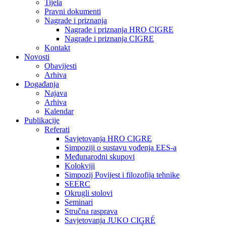
Tijela
Pravni dokumenti
Nagrade i priznanja
Nagrade i priznanja HRO CIGRE
Nagrade i priznanja CIGRE
Kontakt
Novosti
Obavijesti
Arhiva
Događanja
Najava
Arhiva
Kalendar
Publikacije
Referati
Savjetovanja HRO CIGRE
Simpoziji o sustavu vođenja EES-a
Međunarodni skupovi
Kolokviji​
Simpozij Povijest i filozofija tehnike
SEERC
Okrugli stolovi
Seminari​
Stručna rasprava​
Savjetovanja JUKO CIGRÉ