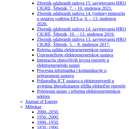
Zbornik odabranih radova 15. savjetovanja HRO
CIGRE, Šibenik, 7. – 10. studenog 2021.
Zbornik odabranih radova 14. (online) simpozija
o sustavu vođenja EES-a, 9. – 13. studenog
2020.
Zbornik odabranih radova 14. savjetovanja HRO
CIGRÉ, Šibenik, 10. – 13. studenog 2019.
Zbornik odabranih radova 13. savjetovanja HRO
CIGRÉ, Šibenik, 5. – 8. studenog 2017.
Relejna zaštita elektroenergetskog sustava
Uravnoteženje elektroenergetskog sustava
Integracija obnovljivih izvora energije u
elektroenergetski sustav
Procesna informatika i komunikacije u
prijenosnom sustavu
Prilagodba ICT sustava u elektroprivredi u
uvjetima liberaliziranog tržišta električne energije
Prijenosni sustav i reforma elektroenergetskog
sektora
Journal of Energy
Miljokaz
2000.-2050.
1950.-2000.
1900.-1950.
1850.-1900.