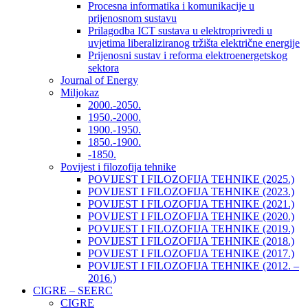
Procesna informatika i komunikacije u
prijenosnom sustavu
Prilagodba ICT sustava u elektroprivredi u
uvjetima liberaliziranog tržišta električne energije
Prijenosni sustav i reforma elektroenergetskog
sektora
Journal of Energy
Miljokaz
2000.-2050.
1950.-2000.
1900.-1950.
1850.-1900.
-1850.
Povijest i filozofija tehnike
POVIJEST I FILOZOFIJA TEHNIKE (2025.)
POVIJEST I FILOZOFIJA TEHNIKE (2023.)
POVIJEST I FILOZOFIJA TEHNIKE (2021.)
POVIJEST I FILOZOFIJA TEHNIKE (2020.)
POVIJEST I FILOZOFIJA TEHNIKE (2019.)
POVIJEST I FILOZOFIJA TEHNIKE (2018.)
POVIJEST I FILOZOFIJA TEHNIKE (2017.)
POVIJEST I FILOZOFIJA TEHNIKE (2012. –
2016.)
CIGRE – SEERC
CIGRE