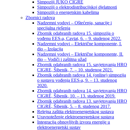
Simpoziji JUKO CIGRÉ
Simpoziji o elektrodistribucijskoj djelatnosti
Simpoziji o energetskim kabelima
Zbornici radova
Nadzemni vodovi – Oštećenja, sanacije i
specijalna rješenja
Zbornik odabranih radova 15. simpozija o
vođenu EES-a, Cavtat, 6. – 9. studenog 2022.
Nadzemni vodovi – Električne komponente, I.
dio – Izolacija
Nadzemni vodovi – Električne komponente, II.
dio – Vodiči i zaštitna užad
Zbornik odabranih radova 15. savjetovanja HRO
CIGRE, Šibenik, 7. – 10. studenog 2021.
Zbornik odabranih radova 14. (online) simpozija
o sustavu vođenja EES-a, 9. – 13. studenog
2020.
Zbornik odabranih radova 14. savjetovanja HRO
CIGRÉ, Šibenik, 10. – 13. studenog 2019.
Zbornik odabranih radova 13. savjetovanja HRO
CIGRÉ, Šibenik, 5. – 8. studenog 2017.
Relejna zaštita elektroenergetskog sustava
Uravnoteženje elektroenergetskog sustava
Integracija obnovljivih izvora energije u
elektroenergetski sustav