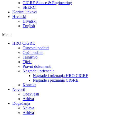
CIGRE Sience & Engineering
SEERC
Korisni linkovi
Hrvatski
Hrvatski
English
Menu
HRO CIGRE
Osnovni podatci​
Opći podatci
Tajništvo
Tijela
Pravni dokumenti
Nagrade i priznanja
Nagrade i priznanja HRO CIGRE
Nagrade i priznanja CIGRE
Kontakt
Novosti
Obavijesti
Arhiva
Događanja
Najava
Arhiva