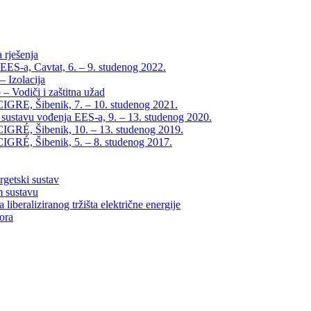
 rješenja
EES-a, Cavtat, 6. – 9. studenog 2022.
 Izolacija
– Vodiči i zaštitna užad
IGRE, Šibenik, 7. – 10. studenog 2021.
 sustavu vođenja EES-a, 9. – 13. studenog 2020.
IGRÉ, Šibenik, 10. – 13. studenog 2019.
IGRÉ, Šibenik, 5. – 8. studenog 2017.
rgetski sustav
m sustavu
liberaliziranog tržišta električne energije
tora