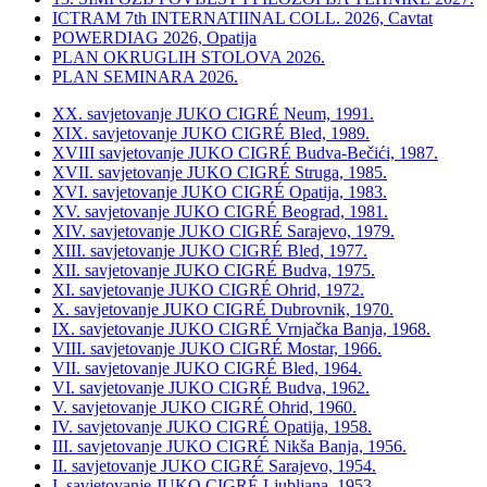
ICTRAM 7th INTERNATIINAL COLL. 2026, Cavtat
POWERDIAG 2026, Opatija
PLAN OKRUGLIH STOLOVA 2026.
PLAN SEMINARA 2026.
XX. savjetovanje JUKO CIGRÉ Neum, 1991.
XIX. savjetovanje JUKO CIGRÉ Bled, 1989.
XVIII savjetovanje JUKO CIGRÉ Budva-Bečići, 1987.
XVII. savjetovanje JUKO CIGRÉ Struga, 1985.
XVI. savjetovanje JUKO CIGRÉ Opatija, 1983.
XV. savjetovanje JUKO CIGRÉ Beograd, 1981.
XIV. savjetovanje JUKO CIGRÉ Sarajevo, 1979.
XIII. savjetovanje JUKO CIGRÉ Bled, 1977.
XII. savjetovanje JUKO CIGRÉ Budva, 1975.
XI. savjetovanje JUKO CIGRÉ Ohrid, 1972.
X. savjetovanje JUKO CIGRÉ Dubrovnik, 1970.
IX. savjetovanje JUKO CIGRÉ Vrnjačka Banja, 1968.
VIII. savjetovanje JUKO CIGRÉ Mostar, 1966.
VII. savjetovanje JUKO CIGRÉ Bled, 1964.
VI. savjetovanje JUKO CIGRÉ Budva, 1962.
V. savjetovanje JUKO CIGRÉ Ohrid, 1960.
IV. savjetovanje JUKO CIGRÉ Opatija, 1958.
III. savjetovanje JUKO CIGRÉ Nikša Banja, 1956.
II. savjetovanje JUKO CIGRÉ Sarajevo, 1954.
I. savjetovanje JUKO CIGRÉ Ljubljana, 1953.