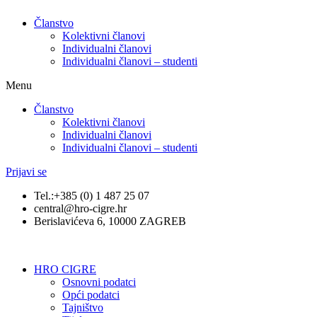
Članstvo
Kolektivni članovi
Individualni članovi
Individualni članovi – studenti
Menu
Članstvo
Kolektivni članovi
Individualni članovi
Individualni članovi – studenti
Prijavi se
Tel.:+385 (0) 1 487 25 07
central@hro-cigre.hr
Berislavićeva 6, 10000 ZAGREB
HRO CIGRE
Osnovni podatci​
Opći podatci
Tajništvo