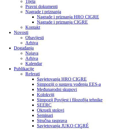
Tijela
Pravni dokumenti
Nagrade i priznanja
Nagrade i priznanja HRO CIGRE
Nagrade i priznanja CIGRE
Kontakt
Novosti
Obavijesti
Arhiva
Događanja
Najava
Arhiva
Kalendar
Publikacije
Referati
Savjetovanja HRO CIGRE
Simpoziji o sustavu vođenja EES-a
Međunarodni skupovi
Kolokviji​
Simpozij Povijest i filozofija tehnike
SEERC
Okrugli stolovi
Seminari​
Stručna rasprava​
Savjetovanja JUKO CIGRÉ