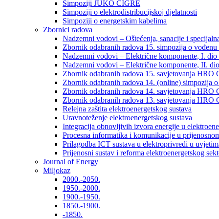
Simpoziji JUKO CIGRÉ
Simpoziji o elektrodistribucijskoj djelatnosti
Simpoziji o energetskim kabelima
Zbornici radova
Nadzemni vodovi – Oštećenja, sanacije i specijalna
Zbornik odabranih radova 15. simpozija o vođenu 
Nadzemni vodovi – Električne komponente, I. dio –
Nadzemni vodovi – Električne komponente, II. dio 
Zbornik odabranih radova 15. savjetovanja HRO C
Zbornik odabranih radova 14. (online) simpozija o
Zbornik odabranih radova 14. savjetovanja HRO C
Zbornik odabranih radova 13. savjetovanja HRO C
Relejna zaštita elektroenergetskog sustava
Uravnoteženje elektroenergetskog sustava
Integracija obnovljivih izvora energije u elektroene
Procesna informatika i komunikacije u prijenosno
Prilagodba ICT sustava u elektroprivredi u uvjetima 
Prijenosni sustav i reforma elektroenergetskog sek
Journal of Energy
Miljokaz
2000.-2050.
1950.-2000.
1900.-1950.
1850.-1900.
-1850.