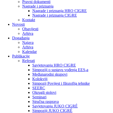
Pravni dokumenti
Nagrade i priznanja
Nagrade i priznanja HRO CIGRE
Nagrade i priznanja CIGRE
Kontakt
Novosti
Obavijesti
Arhiva
Događanja
Najava
Arhiva
Kalendar
Publikacije
Referati
Savjetovanja HRO CIGRE
Simpoziji o sustavu vođenja EES-a
Međunarodni skupovi
Kolokviji​
Simpozij Povijest i filozofija tehnike
SEERC
Okrugli stolovi
Seminari​
Stručna rasprava​
Savjetovanja JUKO CIGRÉ
Simpoziji JUKO CIGRÉ