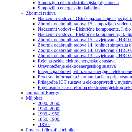
Simpoziji o elektrodistribucijskoj djelatnosti
Simpoziji o energetskim kabelima
Zbornici radova
Nadzemni vodovi – Oštećenja, sanacije i specijalna
Zbornik odabranih radova 15. simpozija o vođenu 
Nadzemni vodovi – Električne komponente, I. dio –
Nadzemni vodovi – Električne komponente, II. dio 
Zbornik odabranih radova 15. savjetovanja HRO C
Zbornik odabranih radova 14. (online) simpozija o
Zbornik odabranih radova 14. savjetovanja HRO C
Zbornik odabranih radova 13. savjetovanja HRO C
Relejna zaštita elektroenergetskog sustava
Uravnoteženje elektroenergetskog sustava
Integracija obnovljivih izvora energije u elektroene
Procesna informatika i komunikacije u prijenosno
Prilagodba ICT sustava u elektroprivredi u uvjetima 
Prijenosni sustav i reforma elektroenergetskog sek
Journal of Energy
Miljokaz
2000.-2050.
1950.-2000.
1900.-1950.
1850.-1900.
-1850.
Povijest i filozofija tehnike