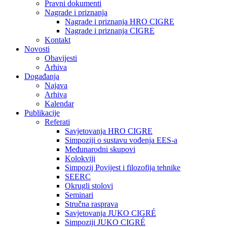
Pravni dokumenti
Nagrade i priznanja
Nagrade i priznanja HRO CIGRE
Nagrade i priznanja CIGRE
Kontakt
Novosti
Obavijesti
Arhiva
Događanja
Najava
Arhiva
Kalendar
Publikacije
Referati
Savjetovanja HRO CIGRE
Simpoziji o sustavu vođenja EES-a
Međunarodni skupovi
Kolokviji​
Simpozij Povijest i filozofija tehnike
SEERC
Okrugli stolovi
Seminari​
Stručna rasprava​
Savjetovanja JUKO CIGRÉ
Simpoziji JUKO CIGRÉ