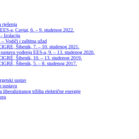
 rješenja
EES-a, Cavtat, 6. – 9. studenog 2022.
 Izolacija
– Vodiči i zaštitna užad
IGRE, Šibenik, 7. – 10. studenog 2021.
 sustavu vođenja EES-a, 9. – 13. studenog 2020.
IGRÉ, Šibenik, 10. – 13. studenog 2019.
IGRÉ, Šibenik, 5. – 8. studenog 2017.
rgetski sustav
m sustavu
liberaliziranog tržišta električne energije
tora