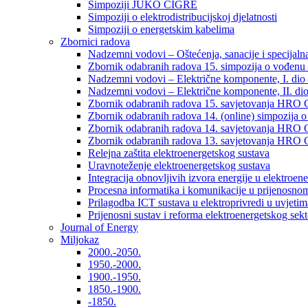
Simpoziji JUKO CIGRÉ
Simpoziji o elektrodistribucijskoj djelatnosti
Simpoziji o energetskim kabelima
Zbornici radova
Nadzemni vodovi – Oštećenja, sanacije i specijalna
Zbornik odabranih radova 15. simpozija o vođenu 
Nadzemni vodovi – Električne komponente, I. dio –
Nadzemni vodovi – Električne komponente, II. dio 
Zbornik odabranih radova 15. savjetovanja HRO C
Zbornik odabranih radova 14. (online) simpozija o
Zbornik odabranih radova 14. savjetovanja HRO C
Zbornik odabranih radova 13. savjetovanja HRO C
Relejna zaštita elektroenergetskog sustava
Uravnoteženje elektroenergetskog sustava
Integracija obnovljivih izvora energije u elektroene
Procesna informatika i komunikacije u prijenosno
Prilagodba ICT sustava u elektroprivredi u uvjetima 
Prijenosni sustav i reforma elektroenergetskog sek
Journal of Energy
Miljokaz
2000.-2050.
1950.-2000.
1900.-1950.
1850.-1900.
-1850.