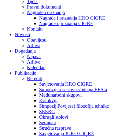
Tijela
Pravni dokumenti
Nagrade i priznanja
Nagrade i priznanja HRO CIGRE
Nagrade i priznanja CIGRE
Kontakt
Novosti
Obavijesti
Arhiva
Događanja
Najava
Arhiva
Kalendar
Publikacije
Referati
Savjetovanja HRO CIGRE
Simpoziji o sustavu vođenja EES-a
Međunarodni skupovi
Kolokviji​
Simpozij Povijest i filozofija tehnike
SEERC
Okrugli stolovi
Seminari​
Stručna rasprava​
Savjetovanja JUKO CIGRÉ