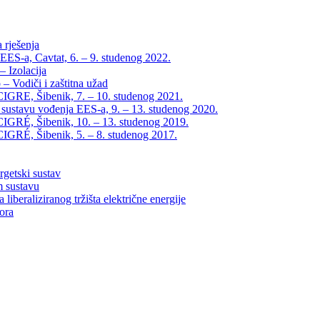
 rješenja
EES-a, Cavtat, 6. – 9. studenog 2022.
 Izolacija
– Vodiči i zaštitna užad
IGRE, Šibenik, 7. – 10. studenog 2021.
 sustavu vođenja EES-a, 9. – 13. studenog 2020.
IGRÉ, Šibenik, 10. – 13. studenog 2019.
IGRÉ, Šibenik, 5. – 8. studenog 2017.
rgetski sustav
m sustavu
liberaliziranog tržišta električne energije
tora