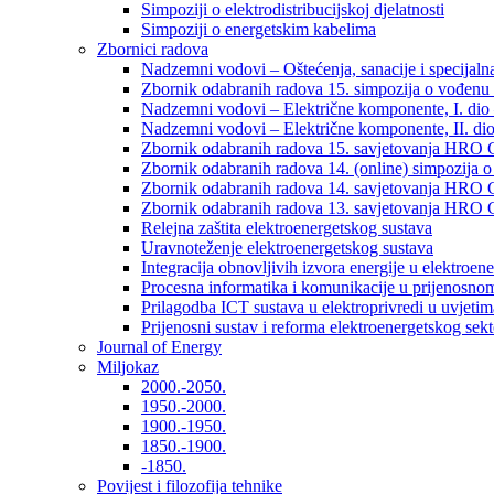
Simpoziji o elektrodistribucijskoj djelatnosti
Simpoziji o energetskim kabelima
Zbornici radova
Nadzemni vodovi – Oštećenja, sanacije i specijalna
Zbornik odabranih radova 15. simpozija o vođenu 
Nadzemni vodovi – Električne komponente, I. dio –
Nadzemni vodovi – Električne komponente, II. dio 
Zbornik odabranih radova 15. savjetovanja HRO C
Zbornik odabranih radova 14. (online) simpozija o
Zbornik odabranih radova 14. savjetovanja HRO C
Zbornik odabranih radova 13. savjetovanja HRO C
Relejna zaštita elektroenergetskog sustava
Uravnoteženje elektroenergetskog sustava
Integracija obnovljivih izvora energije u elektroene
Procesna informatika i komunikacije u prijenosno
Prilagodba ICT sustava u elektroprivredi u uvjetima 
Prijenosni sustav i reforma elektroenergetskog sek
Journal of Energy
Miljokaz
2000.-2050.
1950.-2000.
1900.-1950.
1850.-1900.
-1850.
Povijest i filozofija tehnike