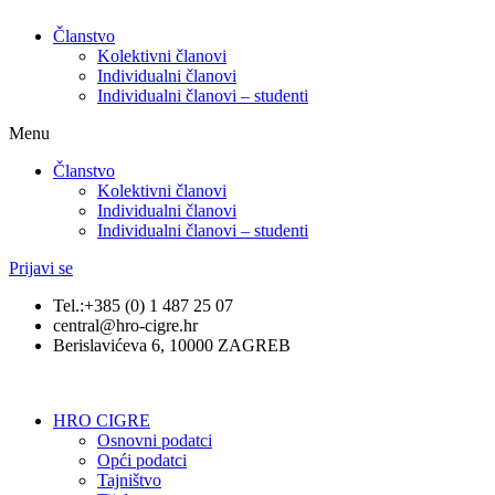
Članstvo
Kolektivni članovi
Individualni članovi
Individualni članovi – studenti
Menu
Članstvo
Kolektivni članovi
Individualni članovi
Individualni članovi – studenti
Prijavi se
Tel.:+385 (0) 1 487 25 07
central@hro-cigre.hr
Berislavićeva 6, 10000 ZAGREB
HRO CIGRE
Osnovni podatci​
Opći podatci
Tajništvo