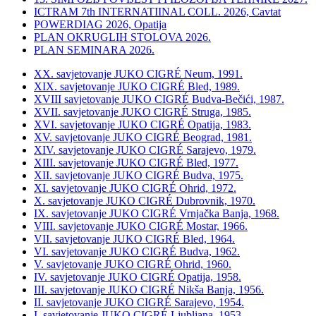
ICTRAM 7th INTERNATIINAL COLL. 2026, Cavtat
POWERDIAG 2026, Opatija
PLAN OKRUGLIH STOLOVA 2026.
PLAN SEMINARA 2026.
XX. savjetovanje JUKO CIGRÉ Neum, 1991.
XIX. savjetovanje JUKO CIGRÉ Bled, 1989.
XVIII savjetovanje JUKO CIGRÉ Budva-Bečići, 1987.
XVII. savjetovanje JUKO CIGRÉ Struga, 1985.
XVI. savjetovanje JUKO CIGRÉ Opatija, 1983.
XV. savjetovanje JUKO CIGRÉ Beograd, 1981.
XIV. savjetovanje JUKO CIGRÉ Sarajevo, 1979.
XIII. savjetovanje JUKO CIGRÉ Bled, 1977.
XII. savjetovanje JUKO CIGRÉ Budva, 1975.
XI. savjetovanje JUKO CIGRÉ Ohrid, 1972.
X. savjetovanje JUKO CIGRÉ Dubrovnik, 1970.
IX. savjetovanje JUKO CIGRÉ Vrnjačka Banja, 1968.
VIII. savjetovanje JUKO CIGRÉ Mostar, 1966.
VII. savjetovanje JUKO CIGRÉ Bled, 1964.
VI. savjetovanje JUKO CIGRÉ Budva, 1962.
V. savjetovanje JUKO CIGRÉ Ohrid, 1960.
IV. savjetovanje JUKO CIGRÉ Opatija, 1958.
III. savjetovanje JUKO CIGRÉ Nikša Banja, 1956.
II. savjetovanje JUKO CIGRÉ Sarajevo, 1954.
I. savjetovanje JUKO CIGRÉ Ljubljana, 1953.