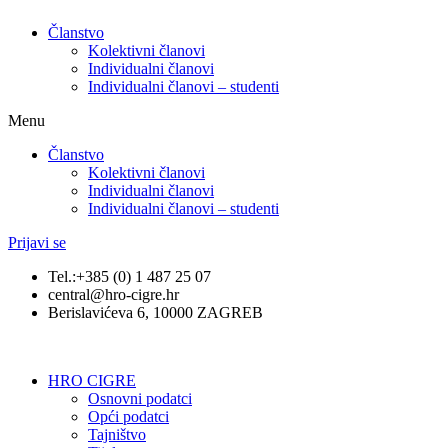
Članstvo
Kolektivni članovi
Individualni članovi
Individualni članovi – studenti
Menu
Članstvo
Kolektivni članovi
Individualni članovi
Individualni članovi – studenti
Prijavi se
Tel.:+385 (0) 1 487 25 07
central@hro-cigre.hr
Berislavićeva 6, 10000 ZAGREB
HRO CIGRE
Osnovni podatci​
Opći podatci
Tajništvo