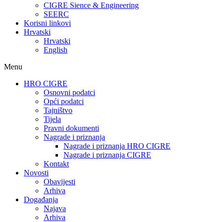
CIGRE Sience & Engineering
SEERC
Korisni linkovi
Hrvatski
Hrvatski
English
Menu
HRO CIGRE
Osnovni podatci​
Opći podatci
Tajništvo
Tijela
Pravni dokumenti
Nagrade i priznanja
Nagrade i priznanja HRO CIGRE
Nagrade i priznanja CIGRE
Kontakt
Novosti
Obavijesti
Arhiva
Događanja
Najava
Arhiva