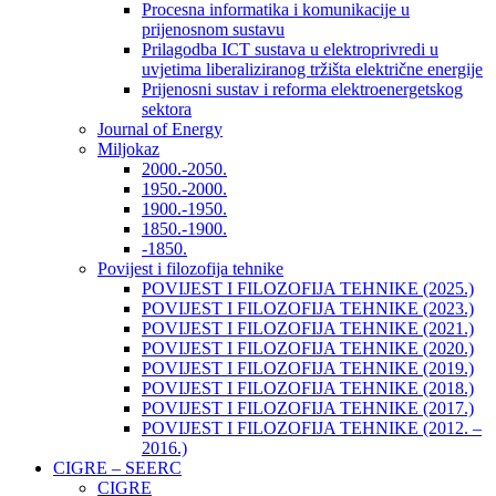
Procesna informatika i komunikacije u
prijenosnom sustavu
Prilagodba ICT sustava u elektroprivredi u
uvjetima liberaliziranog tržišta električne energije
Prijenosni sustav i reforma elektroenergetskog
sektora
Journal of Energy
Miljokaz
2000.-2050.
1950.-2000.
1900.-1950.
1850.-1900.
-1850.
Povijest i filozofija tehnike
POVIJEST I FILOZOFIJA TEHNIKE (2025.)
POVIJEST I FILOZOFIJA TEHNIKE (2023.)
POVIJEST I FILOZOFIJA TEHNIKE (2021.)
POVIJEST I FILOZOFIJA TEHNIKE (2020.)
POVIJEST I FILOZOFIJA TEHNIKE (2019.)
POVIJEST I FILOZOFIJA TEHNIKE (2018.)
POVIJEST I FILOZOFIJA TEHNIKE (2017.)
POVIJEST I FILOZOFIJA TEHNIKE (2012. –
2016.)
CIGRE – SEERC
CIGRE