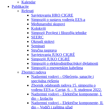
Kalendar
Publikacije
Referati
Savjetovanja HRO CIGRE
Simpoziji o sustavu vođenja EES-a
Međunarodni skupovi
Kolokviji​
Simpozij Povijest i filozofija tehnike
SEERC
Okrugli stolovi
Seminari​
Stručna rasprava​
Savjetovanja JUKO CIGRÉ
Simpoziji JUKO CIGRÉ
Simpoziji o elektrodistribucijskoj djelatnosti
Simpoziji o energetskim kabelima
Zbornici radova
Nadzemni vodovi – Oštećenja, sanacije i
specijalna rješenja
Zbornik odabranih radova 15. simpozija o
vođenu EES-a, Cavtat, 6. – 9. studenog 2022.
Nadzemni vodovi – Električne komponente, I.
dio – Izolacija
Nadzemni vodovi – Električne komponente, II.
dio – Vodiči i zaštitna užad