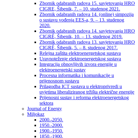
Zbornik odabranih radova 15. savjetovanja HRO
CIGRE, Šibenik, 7. – 10. studenog 2021.
Zbornik odabranih radova 14. (online) simpozija
o sustavu vođenja EES-a, 9. – 13. studenog
2020.
Zbornik odabranih radova 14. savjetovanja HRO
CIGRÉ, Šibenik, 10. – 13. studenog 2019.
Zbornik odabranih radova 13. savjetovanja HRO
CIGRÉ, Šibenik, 5. – 8. studenog 2017.
Relejna zaštita elektroenergetskog sustava
Uravnoteženje elektroenergetskog sustava
Integracija obnovljivih izvora energije u
elektroenergetski sustav
Procesna informatika i komunikacije u
prijenosnom sustavu
Prilagodba ICT sustava u elektroprivredi u
uvjetima liberaliziranog tržišta električne energije
Prijenosni sustav i reforma elektroenergetskog
sektora
Journal of Energy
Miljokaz
2000.-2050.
1950.-2000.
1900.-1950.
1850.-1900.