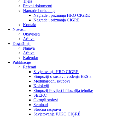
Tijela
Pravni dokumenti
Nagrade i priznanja
Nagrade i priznanja HRO CIGRE
Nagrade i priznanja CIGRE
Kontakt
Novosti
Obavijesti
Arhiva
Događanja
Najava
Arhiva
Kalendar
Publikacije
Referati
Savjetovanja HRO CIGRE
Simpoziji o sustavu vođenja EES-a
Međunarodni skupovi
Kolokviji​
Simpozij Povijest i filozofija tehnike
SEERC
Okrugli stolovi
Seminari​
Stručna rasprava​
Savjetovanja JUKO CIGRÉ