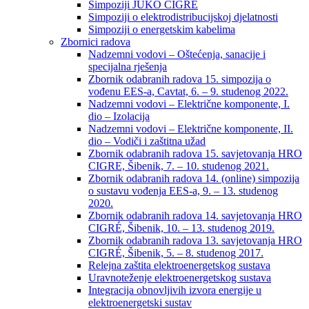
Simpoziji JUKO CIGRÉ
Simpoziji o elektrodistribucijskoj djelatnosti
Simpoziji o energetskim kabelima
Zbornici radova
Nadzemni vodovi – Oštećenja, sanacije i
specijalna rješenja
Zbornik odabranih radova 15. simpozija o
vođenu EES-a, Cavtat, 6. – 9. studenog 2022.
Nadzemni vodovi – Električne komponente, I.
dio – Izolacija
Nadzemni vodovi – Električne komponente, II.
dio – Vodiči i zaštitna užad
Zbornik odabranih radova 15. savjetovanja HRO
CIGRE, Šibenik, 7. – 10. studenog 2021.
Zbornik odabranih radova 14. (online) simpozija
o sustavu vođenja EES-a, 9. – 13. studenog
2020.
Zbornik odabranih radova 14. savjetovanja HRO
CIGRÉ, Šibenik, 10. – 13. studenog 2019.
Zbornik odabranih radova 13. savjetovanja HRO
CIGRÉ, Šibenik, 5. – 8. studenog 2017.
Relejna zaštita elektroenergetskog sustava
Uravnoteženje elektroenergetskog sustava
Integracija obnovljivih izvora energije u
elektroenergetski sustav