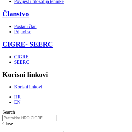
Povijest i filozofija tehnike
Članstvo
Postani član
Prijavi se
CIGRE- SEERC
CIGRE
SEERC
Korisni linkovi
Korisni linkovi
HR
EN
Search
Close