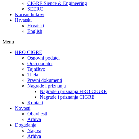
CIGRE Sience & Engineering
SEERC
Korisni linkovi
Hrvatski
Hrvatski
English
Menu
HRO CIGRE
Osnovni podatci​
Opći podatci
Tajništvo
Tijela
Pravni dokumenti
Nagrade i priznanja
Nagrade i priznanja HRO CIGRE
Nagrade i priznanja CIGRE
Kontakt
Novosti
Obavijesti
Arhiva
Događanja
Najava
Arhiva