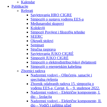
Kalendar
Publikacije
Referati
Savjetovanja HRO CIGRE
Simpoziji o sustavu vođenja EES-a
Međunarodni skupovi
Kolokviji​
Simpozij Povijest i filozofija tehnike
SEERC
Okrugli stolovi
Seminari​
Stručna rasprava​
Savjetovanja JUKO CIGRÉ
Simpoziji JUKO CIGRÉ
Simpoziji o elektrodistribucijskoj djelatnosti
Simpoziji o energetskim kabelima
Zbornici radova
Nadzemni vodovi – Oštećenja, sanacije i
specijalna rješenja
Zbornik odabranih radova 15. simpozija o
vođenu EES-a, Cavtat, 6. – 9. studenog 2022.
Nadzemni vodovi – Električne komponente, I.
dio – Izolacija
Nadzemni vodovi – Električne komponente, II.
dio – Vodiči i zaštitna užad