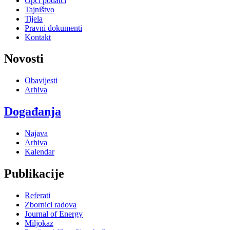
Opći podatci
Tajništvo
Tijela
Pravni dokumenti
Kontakt
Novosti
Obavijesti
Arhiva
Događanja
Najava
Arhiva
Kalendar
Publikacije
Referati
Zbornici radova
Journal of Energy
Miljokaz