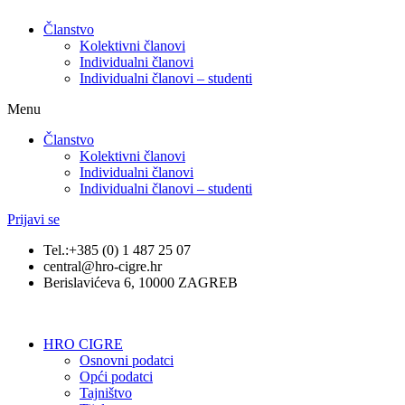
Članstvo
Kolektivni članovi
Individualni članovi
Individualni članovi – studenti
Menu
Članstvo
Kolektivni članovi
Individualni članovi
Individualni članovi – studenti
Prijavi se
Tel.:+385 (0) 1 487 25 07
central@hro-cigre.hr
Berislavićeva 6, 10000 ZAGREB
HRO CIGRE
Osnovni podatci​
Opći podatci
Tajništvo