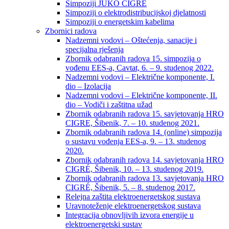
Simpoziji JUKO CIGRÉ
Simpoziji o elektrodistribucijskoj djelatnosti
Simpoziji o energetskim kabelima
Zbornici radova
Nadzemni vodovi – Oštećenja, sanacije i
specijalna rješenja
Zbornik odabranih radova 15. simpozija o
vođenu EES-a, Cavtat, 6. – 9. studenog 2022.
Nadzemni vodovi – Električne komponente, I.
dio – Izolacija
Nadzemni vodovi – Električne komponente, II.
dio – Vodiči i zaštitna užad
Zbornik odabranih radova 15. savjetovanja HRO
CIGRE, Šibenik, 7. – 10. studenog 2021.
Zbornik odabranih radova 14. (online) simpozija
o sustavu vođenja EES-a, 9. – 13. studenog
2020.
Zbornik odabranih radova 14. savjetovanja HRO
CIGRÉ, Šibenik, 10. – 13. studenog 2019.
Zbornik odabranih radova 13. savjetovanja HRO
CIGRÉ, Šibenik, 5. – 8. studenog 2017.
Relejna zaštita elektroenergetskog sustava
Uravnoteženje elektroenergetskog sustava
Integracija obnovljivih izvora energije u
elektroenergetski sustav