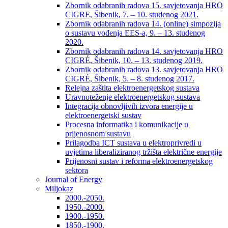
Zbornik odabranih radova 15. savjetovanja HRO
CIGRE, Šibenik, 7. – 10. studenog 2021.
Zbornik odabranih radova 14. (online) simpozija
o sustavu vođenja EES-a, 9. – 13. studenog
2020.
Zbornik odabranih radova 14. savjetovanja HRO
CIGRÉ, Šibenik, 10. – 13. studenog 2019.
Zbornik odabranih radova 13. savjetovanja HRO
CIGRÉ, Šibenik, 5. – 8. studenog 2017.
Relejna zaštita elektroenergetskog sustava
Uravnoteženje elektroenergetskog sustava
Integracija obnovljivih izvora energije u
elektroenergetski sustav
Procesna informatika i komunikacije u
prijenosnom sustavu
Prilagodba ICT sustava u elektroprivredi u
uvjetima liberaliziranog tržišta električne energije
Prijenosni sustav i reforma elektroenergetskog
sektora
Journal of Energy
Miljokaz
2000.-2050.
1950.-2000.
1900.-1950.
1850.-1900.