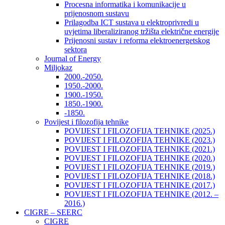
Procesna informatika i komunikacije u
prijenosnom sustavu
Prilagodba ICT sustava u elektroprivredi u
uvjetima liberaliziranog tržišta električne energije
Prijenosni sustav i reforma elektroenergetskog
sektora
Journal of Energy
Miljokaz
2000.-2050.
1950.-2000.
1900.-1950.
1850.-1900.
-1850.
Povijest i filozofija tehnike
POVIJEST I FILOZOFIJA TEHNIKE (2025.)
POVIJEST I FILOZOFIJA TEHNIKE (2023.)
POVIJEST I FILOZOFIJA TEHNIKE (2021.)
POVIJEST I FILOZOFIJA TEHNIKE (2020.)
POVIJEST I FILOZOFIJA TEHNIKE (2019.)
POVIJEST I FILOZOFIJA TEHNIKE (2018.)
POVIJEST I FILOZOFIJA TEHNIKE (2017.)
POVIJEST I FILOZOFIJA TEHNIKE (2012. –
2016.)
CIGRE – SEERC
CIGRE