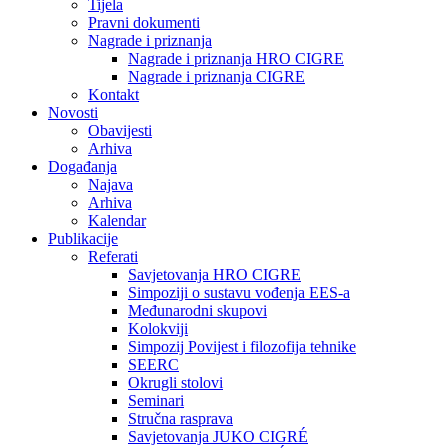
Tijela
Pravni dokumenti
Nagrade i priznanja
Nagrade i priznanja HRO CIGRE
Nagrade i priznanja CIGRE
Kontakt
Novosti
Obavijesti
Arhiva
Događanja
Najava
Arhiva
Kalendar
Publikacije
Referati
Savjetovanja HRO CIGRE
Simpoziji o sustavu vođenja EES-a
Međunarodni skupovi
Kolokviji​
Simpozij Povijest i filozofija tehnike
SEERC
Okrugli stolovi
Seminari​
Stručna rasprava​
Savjetovanja JUKO CIGRÉ