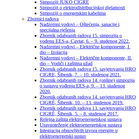
Simpoziji JUKO CIGRÉ
Simpoziji o elektrodistribucijskoj djelatnosti
Simpoziji o energetskim kabelima
Zbornici radova
Nadzemni vodovi – Oštećenja, sanacije i
specijalna rješenja
Zbornik odabranih radova 15. simpozija o
vođenu EES-a, Cavtat, 6. – 9. studenog 2022.
Nadzemni vodovi – Električne komponente, I.
dio – Izolacija
Nadzemni vodovi – Električne komponente, II.
dio – Vodiči i zaštitna užad
Zbornik odabranih radova 15. savjetovanja HRO
CIGRE, Šibenik, 7. – 10. studenog 2021.
Zbornik odabranih radova 14. (online) simpozija
o sustavu vođenja EES-a, 9. – 13. studenog
2020.
Zbornik odabranih radova 14. savjetovanja HRO
CIGRÉ, Šibenik, 10. – 13. studenog 2019.
Zbornik odabranih radova 13. savjetovanja HRO
CIGRÉ, Šibenik, 5. – 8. studenog 2017.
Relejna zaštita elektroenergetskog sustava
Uravnoteženje elektroenergetskog sustava
Integracija obnovljivih izvora energije u
elektroenergetski sustav