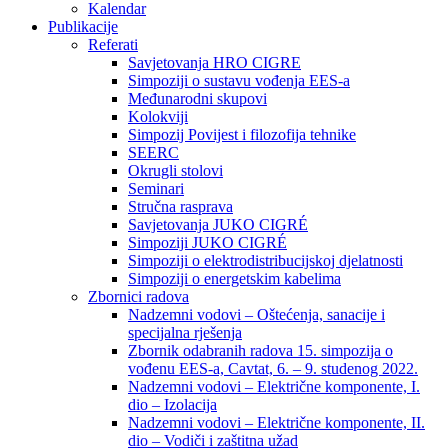
Kalendar
Publikacije
Referati
Savjetovanja HRO CIGRE
Simpoziji o sustavu vođenja EES-a
Međunarodni skupovi
Kolokviji​
Simpozij Povijest i filozofija tehnike
SEERC
Okrugli stolovi
Seminari​
Stručna rasprava​
Savjetovanja JUKO CIGRÉ
Simpoziji JUKO CIGRÉ
Simpoziji o elektrodistribucijskoj djelatnosti
Simpoziji o energetskim kabelima
Zbornici radova
Nadzemni vodovi – Oštećenja, sanacije i
specijalna rješenja
Zbornik odabranih radova 15. simpozija o
vođenu EES-a, Cavtat, 6. – 9. studenog 2022.
Nadzemni vodovi – Električne komponente, I.
dio – Izolacija
Nadzemni vodovi – Električne komponente, II.
dio – Vodiči i zaštitna užad