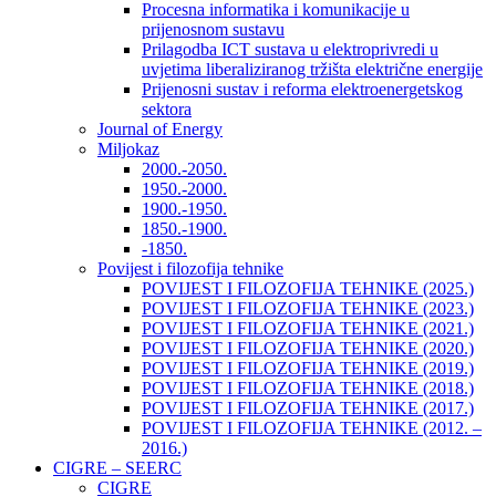
Procesna informatika i komunikacije u
prijenosnom sustavu
Prilagodba ICT sustava u elektroprivredi u
uvjetima liberaliziranog tržišta električne energije
Prijenosni sustav i reforma elektroenergetskog
sektora
Journal of Energy
Miljokaz
2000.-2050.
1950.-2000.
1900.-1950.
1850.-1900.
-1850.
Povijest i filozofija tehnike
POVIJEST I FILOZOFIJA TEHNIKE (2025.)
POVIJEST I FILOZOFIJA TEHNIKE (2023.)
POVIJEST I FILOZOFIJA TEHNIKE (2021.)
POVIJEST I FILOZOFIJA TEHNIKE (2020.)
POVIJEST I FILOZOFIJA TEHNIKE (2019.)
POVIJEST I FILOZOFIJA TEHNIKE (2018.)
POVIJEST I FILOZOFIJA TEHNIKE (2017.)
POVIJEST I FILOZOFIJA TEHNIKE (2012. –
2016.)
CIGRE – SEERC
CIGRE