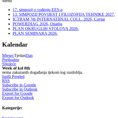
Menu
17. simpozij o vođenju EES-a
13. SIMPOZIJ POVIJEST I FILOZOFIJA TEHNIKE 2027.
ICTRAM 7th INTERNATIINAL COLL. 2026, Cavtat
POWERDIAG 2026, Opatija
PLAN OKRUGLIH STOLOVA 2026.
PLAN SEMINARA 2026.
Kalendar
Mjesec
Tjedan
Dan
Prethodno
Sljedeće
Week of kol 8th
nema zakazanih događanja tjekom tog razdoblja.
Ispiši
Pregled
RSS
Subscribe in
Google
Subscribe in
Outlook
Export for
Google
Export for
Outlook
Kategorije: