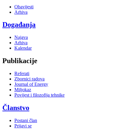
Obavijesti
Arhiva
Događanja
Najava
Arhiva
Kalendar
Publikacije
Referati
Zbornici radova
Journal of Energy
Miljokaz
Povijest i filozofija tehnike
Članstvo
Postani član
Prijavi se