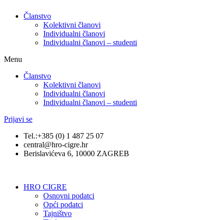
Članstvo
Kolektivni članovi
Individualni članovi
Individualni članovi – studenti
Menu
Članstvo
Kolektivni članovi
Individualni članovi
Individualni članovi – studenti
Prijavi se
Tel.:+385 (0) 1 487 25 07
central@hro-cigre.hr
Berislavićeva 6, 10000 ZAGREB
HRO CIGRE
Osnovni podatci​
Opći podatci
Tajništvo