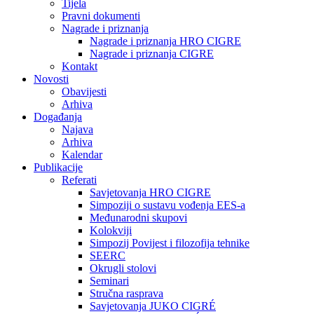
Tijela
Pravni dokumenti
Nagrade i priznanja
Nagrade i priznanja HRO CIGRE
Nagrade i priznanja CIGRE
Kontakt
Novosti
Obavijesti
Arhiva
Događanja
Najava
Arhiva
Kalendar
Publikacije
Referati
Savjetovanja HRO CIGRE
Simpoziji o sustavu vođenja EES-a
Međunarodni skupovi
Kolokviji​
Simpozij Povijest i filozofija tehnike
SEERC
Okrugli stolovi
Seminari​
Stručna rasprava​
Savjetovanja JUKO CIGRÉ