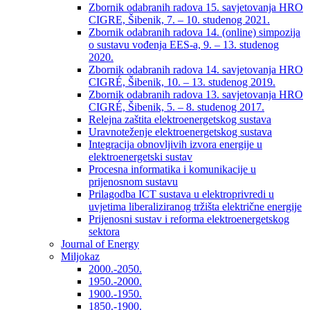
Zbornik odabranih radova 15. savjetovanja HRO
CIGRE, Šibenik, 7. – 10. studenog 2021.
Zbornik odabranih radova 14. (online) simpozija
o sustavu vođenja EES-a, 9. – 13. studenog
2020.
Zbornik odabranih radova 14. savjetovanja HRO
CIGRÉ, Šibenik, 10. – 13. studenog 2019.
Zbornik odabranih radova 13. savjetovanja HRO
CIGRÉ, Šibenik, 5. – 8. studenog 2017.
Relejna zaštita elektroenergetskog sustava
Uravnoteženje elektroenergetskog sustava
Integracija obnovljivih izvora energije u
elektroenergetski sustav
Procesna informatika i komunikacije u
prijenosnom sustavu
Prilagodba ICT sustava u elektroprivredi u
uvjetima liberaliziranog tržišta električne energije
Prijenosni sustav i reforma elektroenergetskog
sektora
Journal of Energy
Miljokaz
2000.-2050.
1950.-2000.
1900.-1950.
1850.-1900.