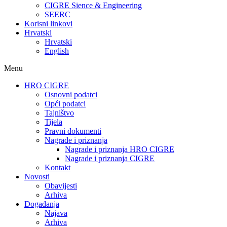
CIGRE Sience & Engineering
SEERC
Korisni linkovi
Hrvatski
Hrvatski
English
Menu
HRO CIGRE
Osnovni podatci​
Opći podatci
Tajništvo
Tijela
Pravni dokumenti
Nagrade i priznanja
Nagrade i priznanja HRO CIGRE
Nagrade i priznanja CIGRE
Kontakt
Novosti
Obavijesti
Arhiva
Događanja
Najava
Arhiva