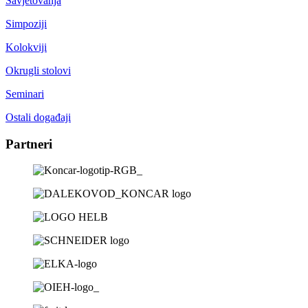
Savjetovanja
Simpoziji
Kolokviji
Okrugli stolovi
Seminari
Ostali događaji
Partneri