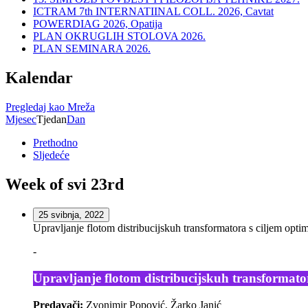
ICTRAM 7th INTERNATIINAL COLL. 2026, Cavtat
POWERDIAG 2026, Opatija
PLAN OKRUGLIH STOLOVA 2026.
PLAN SEMINARA 2026.
Kalendar
Pregledaj kao
Mreža
Mjesec
Tjedan
Dan
Prethodno
Sljedeće
Week of svi 23rd
25 svibnja, 2022
Upravljanje flotom distribucijskuh transformatora s ciljem opti
-
Upravljanje flotom distribucijskuh transformator
Predavači:
Zvonimir Popović, Žarko Janić