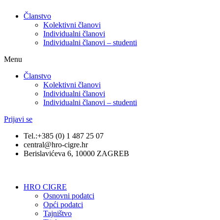
Članstvo
Kolektivni članovi
Individualni članovi
Individualni članovi – studenti
Menu
Članstvo
Kolektivni članovi
Individualni članovi
Individualni članovi – studenti
Prijavi se
Tel.:+385 (0) 1 487 25 07
central@hro-cigre.hr
Berislavićeva 6, 10000 ZAGREB
HRO CIGRE
Osnovni podatci​
Opći podatci
Tajništvo