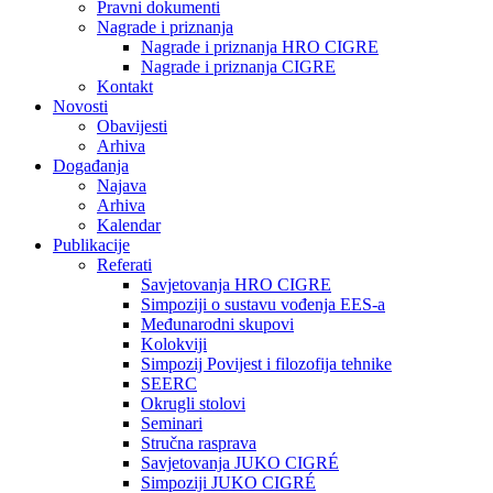
Pravni dokumenti
Nagrade i priznanja
Nagrade i priznanja HRO CIGRE
Nagrade i priznanja CIGRE
Kontakt
Novosti
Obavijesti
Arhiva
Događanja
Najava
Arhiva
Kalendar
Publikacije
Referati
Savjetovanja HRO CIGRE
Simpoziji o sustavu vođenja EES-a
Međunarodni skupovi
Kolokviji​
Simpozij Povijest i filozofija tehnike
SEERC
Okrugli stolovi
Seminari​
Stručna rasprava​
Savjetovanja JUKO CIGRÉ
Simpoziji JUKO CIGRÉ