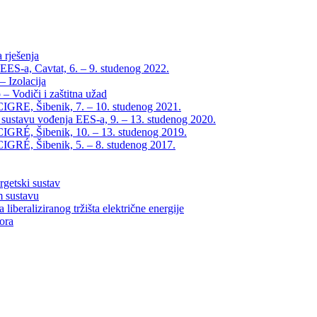
 rješenja
EES-a, Cavtat, 6. – 9. studenog 2022.
 Izolacija
– Vodiči i zaštitna užad
IGRE, Šibenik, 7. – 10. studenog 2021.
 sustavu vođenja EES-a, 9. – 13. studenog 2020.
IGRÉ, Šibenik, 10. – 13. studenog 2019.
IGRÉ, Šibenik, 5. – 8. studenog 2017.
rgetski sustav
m sustavu
liberaliziranog tržišta električne energije
tora