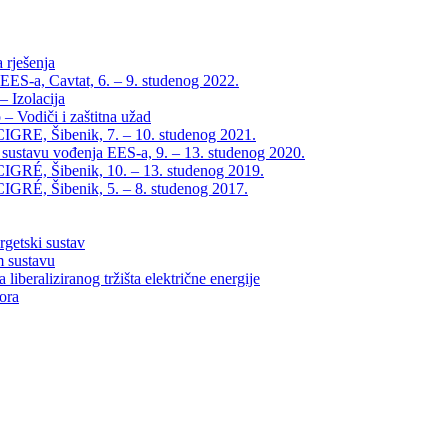
 rješenja
EES-a, Cavtat, 6. – 9. studenog 2022.
 Izolacija
– Vodiči i zaštitna užad
IGRE, Šibenik, 7. – 10. studenog 2021.
 sustavu vođenja EES-a, 9. – 13. studenog 2020.
IGRÉ, Šibenik, 10. – 13. studenog 2019.
IGRÉ, Šibenik, 5. – 8. studenog 2017.
rgetski sustav
m sustavu
liberaliziranog tržišta električne energije
tora