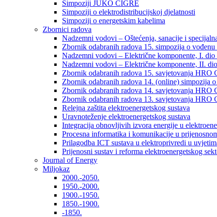
Simpoziji JUKO CIGRÉ
Simpoziji o elektrodistribucijskoj djelatnosti
Simpoziji o energetskim kabelima
Zbornici radova
Nadzemni vodovi – Oštećenja, sanacije i specijalna
Zbornik odabranih radova 15. simpozija o vođenu 
Nadzemni vodovi – Električne komponente, I. dio –
Nadzemni vodovi – Električne komponente, II. dio 
Zbornik odabranih radova 15. savjetovanja HRO C
Zbornik odabranih radova 14. (online) simpozija o
Zbornik odabranih radova 14. savjetovanja HRO C
Zbornik odabranih radova 13. savjetovanja HRO C
Relejna zaštita elektroenergetskog sustava
Uravnoteženje elektroenergetskog sustava
Integracija obnovljivih izvora energije u elektroene
Procesna informatika i komunikacije u prijenosno
Prilagodba ICT sustava u elektroprivredi u uvjetima 
Prijenosni sustav i reforma elektroenergetskog sek
Journal of Energy
Miljokaz
2000.-2050.
1950.-2000.
1900.-1950.
1850.-1900.
-1850.