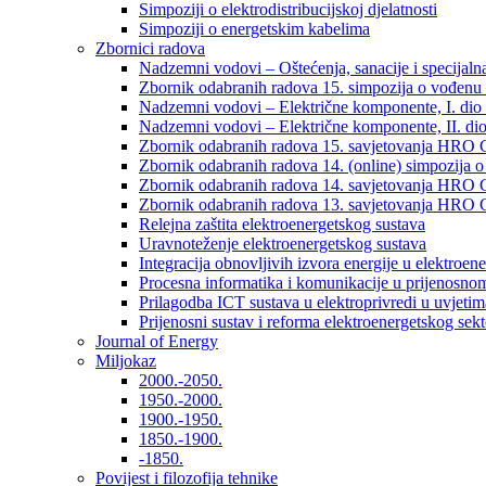
Simpoziji o elektrodistribucijskoj djelatnosti
Simpoziji o energetskim kabelima
Zbornici radova
Nadzemni vodovi – Oštećenja, sanacije i specijalna
Zbornik odabranih radova 15. simpozija o vođenu 
Nadzemni vodovi – Električne komponente, I. dio –
Nadzemni vodovi – Električne komponente, II. dio 
Zbornik odabranih radova 15. savjetovanja HRO C
Zbornik odabranih radova 14. (online) simpozija o
Zbornik odabranih radova 14. savjetovanja HRO C
Zbornik odabranih radova 13. savjetovanja HRO C
Relejna zaštita elektroenergetskog sustava
Uravnoteženje elektroenergetskog sustava
Integracija obnovljivih izvora energije u elektroene
Procesna informatika i komunikacije u prijenosno
Prilagodba ICT sustava u elektroprivredi u uvjetima 
Prijenosni sustav i reforma elektroenergetskog sek
Journal of Energy
Miljokaz
2000.-2050.
1950.-2000.
1900.-1950.
1850.-1900.
-1850.
Povijest i filozofija tehnike