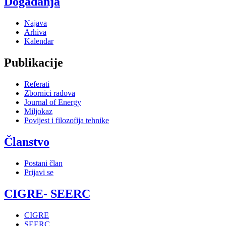
Događanja
Najava
Arhiva
Kalendar
Publikacije
Referati
Zbornici radova
Journal of Energy
Miljokaz
Povijest i filozofija tehnike
Članstvo
Postani član
Prijavi se
CIGRE- SEERC
CIGRE
SEERC