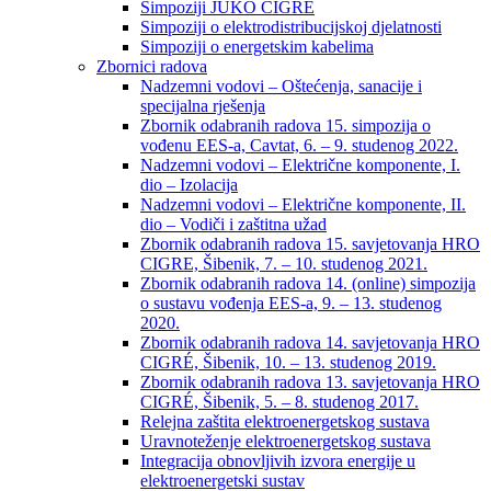
Simpoziji JUKO CIGRÉ
Simpoziji o elektrodistribucijskoj djelatnosti
Simpoziji o energetskim kabelima
Zbornici radova
Nadzemni vodovi – Oštećenja, sanacije i
specijalna rješenja
Zbornik odabranih radova 15. simpozija o
vođenu EES-a, Cavtat, 6. – 9. studenog 2022.
Nadzemni vodovi – Električne komponente, I.
dio – Izolacija
Nadzemni vodovi – Električne komponente, II.
dio – Vodiči i zaštitna užad
Zbornik odabranih radova 15. savjetovanja HRO
CIGRE, Šibenik, 7. – 10. studenog 2021.
Zbornik odabranih radova 14. (online) simpozija
o sustavu vođenja EES-a, 9. – 13. studenog
2020.
Zbornik odabranih radova 14. savjetovanja HRO
CIGRÉ, Šibenik, 10. – 13. studenog 2019.
Zbornik odabranih radova 13. savjetovanja HRO
CIGRÉ, Šibenik, 5. – 8. studenog 2017.
Relejna zaštita elektroenergetskog sustava
Uravnoteženje elektroenergetskog sustava
Integracija obnovljivih izvora energije u
elektroenergetski sustav