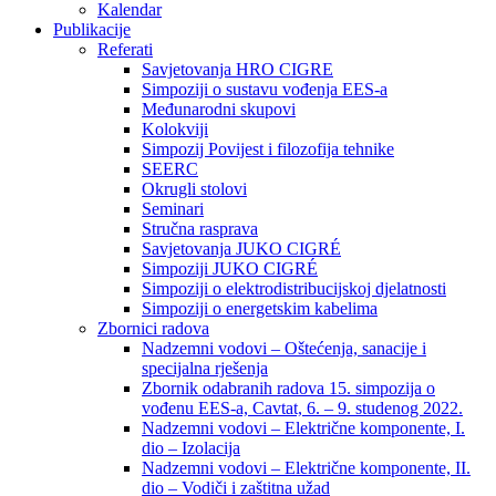
Kalendar
Publikacije
Referati
Savjetovanja HRO CIGRE
Simpoziji o sustavu vođenja EES-a
Međunarodni skupovi
Kolokviji​
Simpozij Povijest i filozofija tehnike
SEERC
Okrugli stolovi
Seminari​
Stručna rasprava​
Savjetovanja JUKO CIGRÉ
Simpoziji JUKO CIGRÉ
Simpoziji o elektrodistribucijskoj djelatnosti
Simpoziji o energetskim kabelima
Zbornici radova
Nadzemni vodovi – Oštećenja, sanacije i
specijalna rješenja
Zbornik odabranih radova 15. simpozija o
vođenu EES-a, Cavtat, 6. – 9. studenog 2022.
Nadzemni vodovi – Električne komponente, I.
dio – Izolacija
Nadzemni vodovi – Električne komponente, II.
dio – Vodiči i zaštitna užad