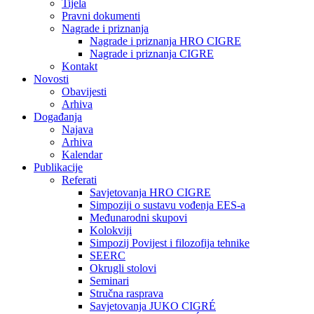
Tijela
Pravni dokumenti
Nagrade i priznanja
Nagrade i priznanja HRO CIGRE
Nagrade i priznanja CIGRE
Kontakt
Novosti
Obavijesti
Arhiva
Događanja
Najava
Arhiva
Kalendar
Publikacije
Referati
Savjetovanja HRO CIGRE
Simpoziji o sustavu vođenja EES-a
Međunarodni skupovi
Kolokviji​
Simpozij Povijest i filozofija tehnike
SEERC
Okrugli stolovi
Seminari​
Stručna rasprava​
Savjetovanja JUKO CIGRÉ