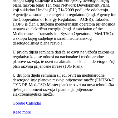
sklopu kojeg sudjeluje u izradi europskog desetogodišnjeg
plana razvoja (engl Ten Year Network Development Plan),
koji sukladno Uredbi (EU) 714/2009 podliježe odobrenju
Agencije za suradnju energetskih regulatora (engl. Agency for
the Cooperation of Energy Regulators – ACER). Također,
HOPS je član Udruženja mediteranskih operatora prijenosnog
sustava za električnu energiju (engl. Association of the
Mediterranean Transmission System Operators – Med-TSO),
u sklopu kojeg sudjeluje u izradi mediteranskog
desetogodišnjeg plana razvoja.
U prvom dijelu seminara dati će se osvrt na važeću zakonsku
regulativu koja se odnosi na nacionalne i međunarodne
planove razvoja, te osvrt na aktualni nacionalni desetogodišnji
plan razvoja prijenosne mreže (10G Plan).
U drugom dijelu seminara slijedi osvrt na međunarodne
desetogodišnje planove razvoja prijenosne mreže (ENTSO-E
TYNDP, Med-TSO Master plan) te osvrt na nova tehnološka
rješenja u domeni razvoja i planiranja prijenosne
elektroenergetske mreže.
Google Calendar
Read more