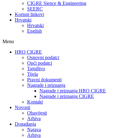
CIGRE Sience & Engineering
SEERC
Korisni linkovi
Hrvatski
Hrvatski
English
Menu
HRO CIGRE
Osnovni podatci​
Opći podatci
Tajništvo
Tijela
Pravni dokumenti
Nagrade i priznanja
Nagrade i priznanja HRO CIGRE
Nagrade i priznanja CIGRE
Kontakt
Novosti
Obavijesti
Arhiva
Događanja
Najava
Arhiva