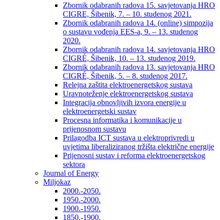
Zbornik odabranih radova 15. savjetovanja HRO
CIGRE, Šibenik, 7. – 10. studenog 2021.
Zbornik odabranih radova 14. (online) simpozija
o sustavu vođenja EES-a, 9. – 13. studenog
2020.
Zbornik odabranih radova 14. savjetovanja HRO
CIGRÉ, Šibenik, 10. – 13. studenog 2019.
Zbornik odabranih radova 13. savjetovanja HRO
CIGRÉ, Šibenik, 5. – 8. studenog 2017.
Relejna zaštita elektroenergetskog sustava
Uravnoteženje elektroenergetskog sustava
Integracija obnovljivih izvora energije u
elektroenergetski sustav
Procesna informatika i komunikacije u
prijenosnom sustavu
Prilagodba ICT sustava u elektroprivredi u
uvjetima liberaliziranog tržišta električne energije
Prijenosni sustav i reforma elektroenergetskog
sektora
Journal of Energy
Miljokaz
2000.-2050.
1950.-2000.
1900.-1950.
1850.-1900.