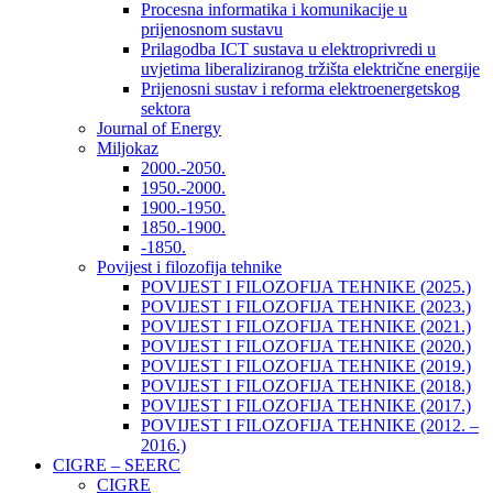
Procesna informatika i komunikacije u
prijenosnom sustavu
Prilagodba ICT sustava u elektroprivredi u
uvjetima liberaliziranog tržišta električne energije
Prijenosni sustav i reforma elektroenergetskog
sektora
Journal of Energy
Miljokaz
2000.-2050.
1950.-2000.
1900.-1950.
1850.-1900.
-1850.
Povijest i filozofija tehnike
POVIJEST I FILOZOFIJA TEHNIKE (2025.)
POVIJEST I FILOZOFIJA TEHNIKE (2023.)
POVIJEST I FILOZOFIJA TEHNIKE (2021.)
POVIJEST I FILOZOFIJA TEHNIKE (2020.)
POVIJEST I FILOZOFIJA TEHNIKE (2019.)
POVIJEST I FILOZOFIJA TEHNIKE (2018.)
POVIJEST I FILOZOFIJA TEHNIKE (2017.)
POVIJEST I FILOZOFIJA TEHNIKE (2012. –
2016.)
CIGRE – SEERC
CIGRE