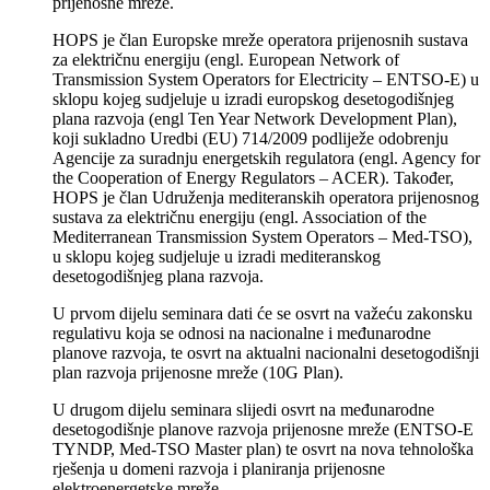
prijenosne mreže.
HOPS je član Europske mreže operatora prijenosnih sustava
za električnu energiju (engl. European Network of
Transmission System Operators for Electricity – ENTSO-E) u
sklopu kojeg sudjeluje u izradi europskog desetogodišnjeg
plana razvoja (engl Ten Year Network Development Plan),
koji sukladno Uredbi (EU) 714/2009 podliježe odobrenju
Agencije za suradnju energetskih regulatora (engl. Agency for
the Cooperation of Energy Regulators – ACER). Također,
HOPS je član Udruženja mediteranskih operatora prijenosnog
sustava za električnu energiju (engl. Association of the
Mediterranean Transmission System Operators – Med-TSO),
u sklopu kojeg sudjeluje u izradi mediteranskog
desetogodišnjeg plana razvoja.
U prvom dijelu seminara dati će se osvrt na važeću zakonsku
regulativu koja se odnosi na nacionalne i međunarodne
planove razvoja, te osvrt na aktualni nacionalni desetogodišnji
plan razvoja prijenosne mreže (10G Plan).
U drugom dijelu seminara slijedi osvrt na međunarodne
desetogodišnje planove razvoja prijenosne mreže (ENTSO-E
TYNDP, Med-TSO Master plan) te osvrt na nova tehnološka
rješenja u domeni razvoja i planiranja prijenosne
elektroenergetske mreže.