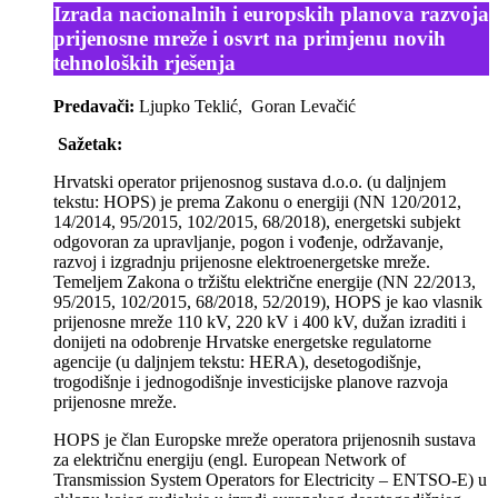
Izrada nacionalnih i europskih planova razvoja
prijenosne mreže i osvrt na primjenu novih
tehnoloških rješenja
Predavači:
Ljupko Teklić, Goran Levačić
Sažetak:
Hrvatski operator prijenosnog sustava d.o.o. (u daljnjem
tekstu: HOPS) je prema Zakonu o energiji (NN 120/2012,
14/2014, 95/2015, 102/2015, 68/2018), energetski subjekt
odgovoran za upravljanje, pogon i vođenje, održavanje,
razvoj i izgradnju prijenosne elektroenergetske mreže.
Temeljem Zakona o tržištu električne energije (NN 22/2013,
95/2015, 102/2015, 68/2018, 52/2019), HOPS je kao vlasnik
prijenosne mreže 110 kV, 220 kV i 400 kV, dužan izraditi i
donijeti na odobrenje Hrvatske energetske regulatorne
agencije (u daljnjem tekstu: HERA), desetogodišnje,
trogodišnje i jednogodišnje investicijske planove razvoja
prijenosne mreže.
HOPS je član Europske mreže operatora prijenosnih sustava
za električnu energiju (engl. European Network of
Transmission System Operators for Electricity – ENTSO-E) u