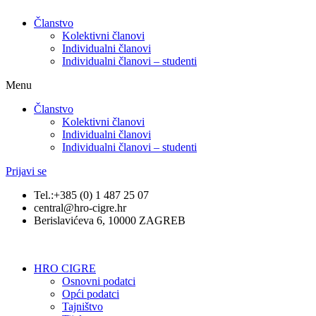
Članstvo
Kolektivni članovi
Individualni članovi
Individualni članovi – studenti
Menu
Članstvo
Kolektivni članovi
Individualni članovi
Individualni članovi – studenti
Prijavi se
Tel.:+385 (0) 1 487 25 07
central@hro-cigre.hr
Berislavićeva 6, 10000 ZAGREB
HRO CIGRE
Osnovni podatci​
Opći podatci
Tajništvo