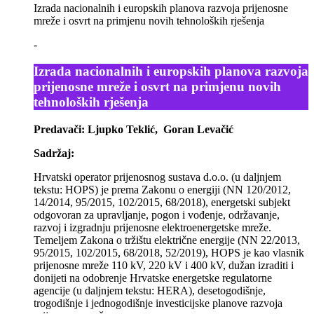
Izrada nacionalnih i europskih planova razvoja prijenosne
mreže i osvrt na primjenu novih tehnoloških rješenja
-
Izrada nacionalnih i europskih planova razvoja
prijenosne mreže i osvrt na primjenu novih
tehnoloških rješenja
Predavači: Ljupko Teklić, Goran Levačić
Sadržaj:
Hrvatski operator prijenosnog sustava d.o.o. (u daljnjem
tekstu: HOPS) je prema Zakonu o energiji (NN 120/2012,
14/2014, 95/2015, 102/2015, 68/2018), energetski subjekt
odgovoran za upravljanje, pogon i vođenje, održavanje,
razvoj i izgradnju prijenosne elektroenergetske mreže.
Temeljem Zakona o tržištu električne energije (NN 22/2013,
95/2015, 102/2015, 68/2018, 52/2019), HOPS je kao vlasnik
prijenosne mreže 110 kV, 220 kV i 400 kV, dužan izraditi i
donijeti na odobrenje Hrvatske energetske regulatorne
agencije (u daljnjem tekstu: HERA), desetogodišnje,
trogodišnje i jednogodišnje investicijske planove razvoja