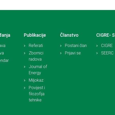
đanja
Publikacije
Članstvo
CIGRE- 
ava
Referati
Postani član
CIGRE
iva
Zbornici
Prijavi se
SEERC
radova
endar
Journal of
Energy
Miljokaz
Povijest i
filozofija
tehnike