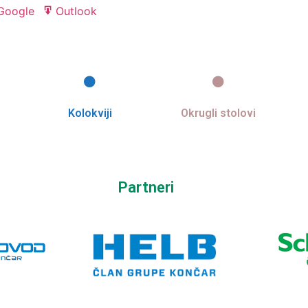
Google
Outlook
Export
Export
for
for
Kolokviji
Okrugli stolovi
Partneri