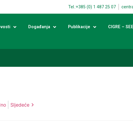
Tel.:+385 (0) 1 487 25 07
centr
vosti
Događanja
Publikacije
CIGRE – SE
dno
Sljedeće