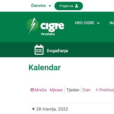
Članstvo
Prijavi se
HRO CIGRE
No
Događanja​
Kalendar
Mreža
Mjesec
Tjedan
Dan
Pretho
Pregledaj
kao
28 travnja, 2022