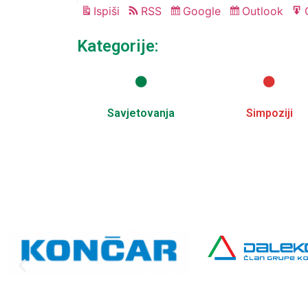
Ispiši
RSS
Google
Outlook
Pregled
Subscribe
Subscribe
in
in
Kategorije:
Savjetovanja
Simpoziji