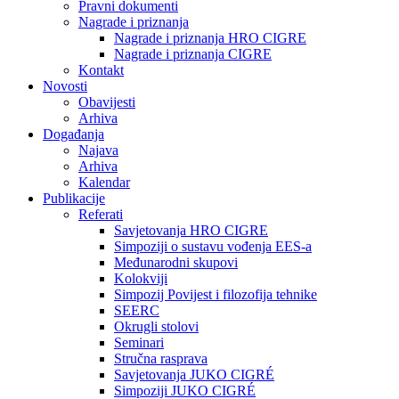
Pravni dokumenti
Nagrade i priznanja
Nagrade i priznanja HRO CIGRE
Nagrade i priznanja CIGRE
Kontakt
Novosti
Obavijesti
Arhiva
Događanja
Najava
Arhiva
Kalendar
Publikacije
Referati
Savjetovanja HRO CIGRE
Simpoziji o sustavu vođenja EES-a
Međunarodni skupovi
Kolokviji​
Simpozij Povijest i filozofija tehnike
SEERC
Okrugli stolovi
Seminari​
Stručna rasprava​
Savjetovanja JUKO CIGRÉ
Simpoziji JUKO CIGRÉ