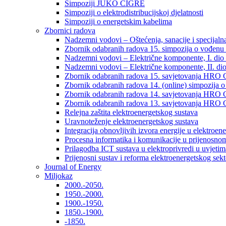
Simpoziji JUKO CIGRÉ
Simpoziji o elektrodistribucijskoj djelatnosti
Simpoziji o energetskim kabelima
Zbornici radova
Nadzemni vodovi – Oštećenja, sanacije i specijalna
Zbornik odabranih radova 15. simpozija o vođenu 
Nadzemni vodovi – Električne komponente, I. dio –
Nadzemni vodovi – Električne komponente, II. dio 
Zbornik odabranih radova 15. savjetovanja HRO C
Zbornik odabranih radova 14. (online) simpozija o
Zbornik odabranih radova 14. savjetovanja HRO C
Zbornik odabranih radova 13. savjetovanja HRO C
Relejna zaštita elektroenergetskog sustava
Uravnoteženje elektroenergetskog sustava
Integracija obnovljivih izvora energije u elektroene
Procesna informatika i komunikacije u prijenosno
Prilagodba ICT sustava u elektroprivredi u uvjetima 
Prijenosni sustav i reforma elektroenergetskog sek
Journal of Energy
Miljokaz
2000.-2050.
1950.-2000.
1900.-1950.
1850.-1900.
-1850.