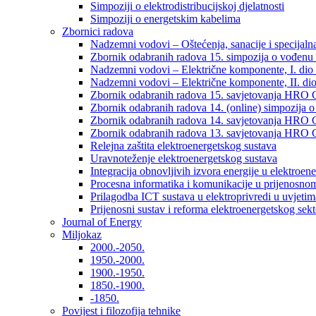
Simpoziji o elektrodistribucijskoj djelatnosti
Simpoziji o energetskim kabelima
Zbornici radova
Nadzemni vodovi – Oštećenja, sanacije i specijalna
Zbornik odabranih radova 15. simpozija o vođenu 
Nadzemni vodovi – Električne komponente, I. dio –
Nadzemni vodovi – Električne komponente, II. dio 
Zbornik odabranih radova 15. savjetovanja HRO C
Zbornik odabranih radova 14. (online) simpozija o
Zbornik odabranih radova 14. savjetovanja HRO C
Zbornik odabranih radova 13. savjetovanja HRO C
Relejna zaštita elektroenergetskog sustava
Uravnoteženje elektroenergetskog sustava
Integracija obnovljivih izvora energije u elektroene
Procesna informatika i komunikacije u prijenosno
Prilagodba ICT sustava u elektroprivredi u uvjetima 
Prijenosni sustav i reforma elektroenergetskog sek
Journal of Energy
Miljokaz
2000.-2050.
1950.-2000.
1900.-1950.
1850.-1900.
-1850.
Povijest i filozofija tehnike