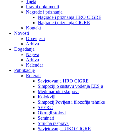
Tijela
Pravni dokumenti
Nagrade i priznanja
Nagrade i priznanja HRO CIGRE
Nagrade i priznanja CIGRE
Kontakt
Novosti
Obavijesti
Arhiva
Događanja
Najava
Arhiva
Kalendar
Publikacije
Referati
Savjetovanja HRO CIGRE
Simpoziji o sustavu vođenja EES-a
Međunarodni skupovi
Kolokviji​
Simpozij Povijest i filozofija tehnike
SEERC
Okrugli stolovi
Seminari​
Stručna rasprava​
Savjetovanja JUKO CIGRÉ