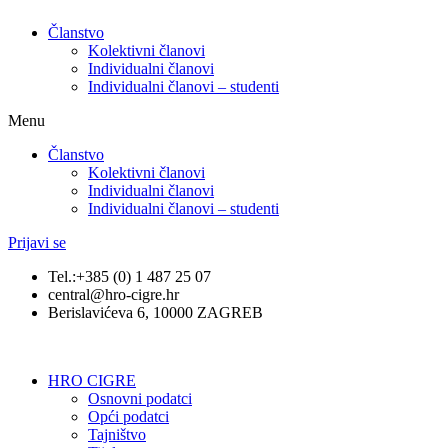
Članstvo
Kolektivni članovi
Individualni članovi
Individualni članovi – studenti
Menu
Članstvo
Kolektivni članovi
Individualni članovi
Individualni članovi – studenti
Prijavi se
Tel.:+385 (0) 1 487 25 07
central@hro-cigre.hr
Berislavićeva 6, 10000 ZAGREB
HRO CIGRE
Osnovni podatci​
Opći podatci
Tajništvo