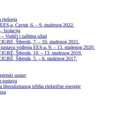
 rješenja
EES-a, Cavtat, 6. – 9. studenog 2022.
 Izolacija
– Vodiči i zaštitna užad
IGRE, Šibenik, 7. – 10. studenog 2021.
 sustavu vođenja EES-a, 9. – 13. studenog 2020.
IGRÉ, Šibenik, 10. – 13. studenog 2019.
IGRÉ, Šibenik, 5. – 8. studenog 2017.
rgetski sustav
m sustavu
liberaliziranog tržišta električne energije
tora