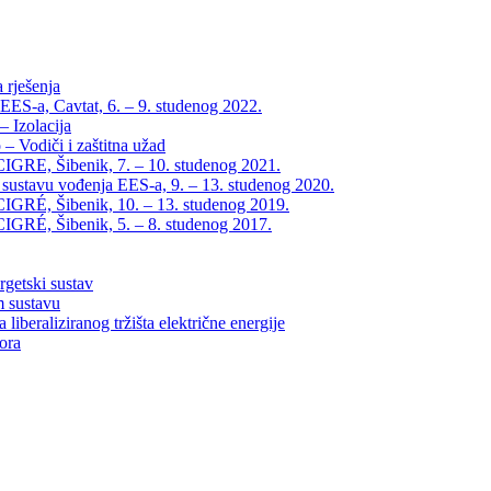
 rješenja
EES-a, Cavtat, 6. – 9. studenog 2022.
 Izolacija
– Vodiči i zaštitna užad
IGRE, Šibenik, 7. – 10. studenog 2021.
 sustavu vođenja EES-a, 9. – 13. studenog 2020.
IGRÉ, Šibenik, 10. – 13. studenog 2019.
IGRÉ, Šibenik, 5. – 8. studenog 2017.
rgetski sustav
m sustavu
liberaliziranog tržišta električne energije
tora