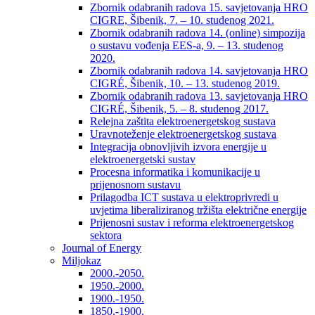
Zbornik odabranih radova 15. savjetovanja HRO
CIGRE, Šibenik, 7. – 10. studenog 2021.
Zbornik odabranih radova 14. (online) simpozija
o sustavu vođenja EES-a, 9. – 13. studenog
2020.
Zbornik odabranih radova 14. savjetovanja HRO
CIGRÉ, Šibenik, 10. – 13. studenog 2019.
Zbornik odabranih radova 13. savjetovanja HRO
CIGRÉ, Šibenik, 5. – 8. studenog 2017.
Relejna zaštita elektroenergetskog sustava
Uravnoteženje elektroenergetskog sustava
Integracija obnovljivih izvora energije u
elektroenergetski sustav
Procesna informatika i komunikacije u
prijenosnom sustavu
Prilagodba ICT sustava u elektroprivredi u
uvjetima liberaliziranog tržišta električne energije
Prijenosni sustav i reforma elektroenergetskog
sektora
Journal of Energy
Miljokaz
2000.-2050.
1950.-2000.
1900.-1950.
1850.-1900.