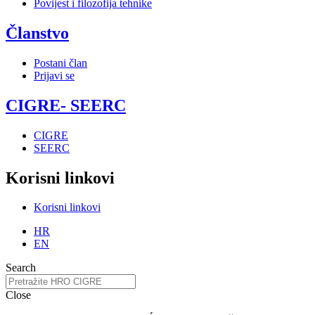
Povijest i filozofija tehnike
Članstvo
Postani član
Prijavi se
CIGRE- SEERC
CIGRE
SEERC
Korisni linkovi
Korisni linkovi
HR
EN
Search
Close