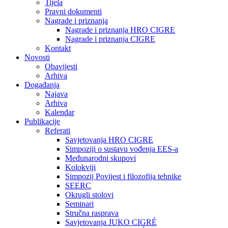
Tijela
Pravni dokumenti
Nagrade i priznanja
Nagrade i priznanja HRO CIGRE
Nagrade i priznanja CIGRE
Kontakt
Novosti
Obavijesti
Arhiva
Događanja
Najava
Arhiva
Kalendar
Publikacije
Referati
Savjetovanja HRO CIGRE
Simpoziji o sustavu vođenja EES-a
Međunarodni skupovi
Kolokviji​
Simpozij Povijest i filozofija tehnike
SEERC
Okrugli stolovi
Seminari​
Stručna rasprava​
Savjetovanja JUKO CIGRÉ