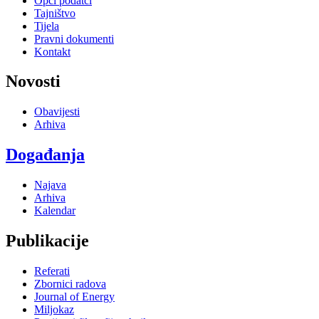
Opći podatci
Tajništvo
Tijela
Pravni dokumenti
Kontakt
Novosti
Obavijesti
Arhiva
Događanja
Najava
Arhiva
Kalendar
Publikacije
Referati
Zbornici radova
Journal of Energy
Miljokaz