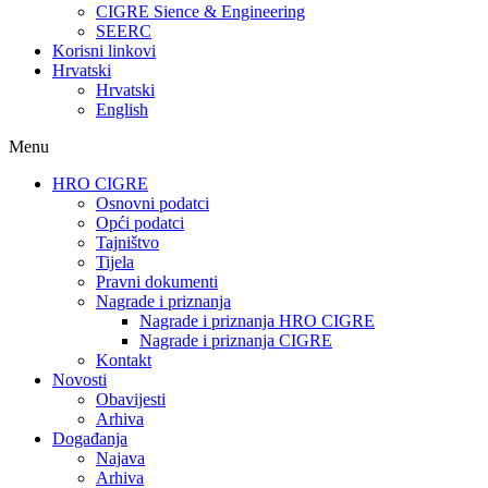
CIGRE Sience & Engineering
SEERC
Korisni linkovi
Hrvatski
Hrvatski
English
Menu
HRO CIGRE
Osnovni podatci​
Opći podatci
Tajništvo
Tijela
Pravni dokumenti
Nagrade i priznanja
Nagrade i priznanja HRO CIGRE
Nagrade i priznanja CIGRE
Kontakt
Novosti
Obavijesti
Arhiva
Događanja
Najava
Arhiva