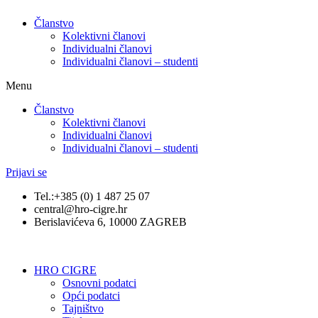
Članstvo
Kolektivni članovi
Individualni članovi
Individualni članovi – studenti
Menu
Članstvo
Kolektivni članovi
Individualni članovi
Individualni članovi – studenti
Prijavi se
Tel.:+385 (0) 1 487 25 07
central@hro-cigre.hr
Berislavićeva 6, 10000 ZAGREB
HRO CIGRE
Osnovni podatci​
Opći podatci
Tajništvo