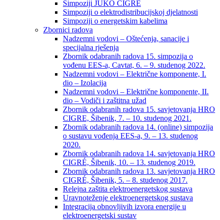
Simpoziji JUKO CIGRÉ
Simpoziji o elektrodistribucijskoj djelatnosti
Simpoziji o energetskim kabelima
Zbornici radova
Nadzemni vodovi – Oštećenja, sanacije i
specijalna rješenja
Zbornik odabranih radova 15. simpozija o
vođenu EES-a, Cavtat, 6. – 9. studenog 2022.
Nadzemni vodovi – Električne komponente, I.
dio – Izolacija
Nadzemni vodovi – Električne komponente, II.
dio – Vodiči i zaštitna užad
Zbornik odabranih radova 15. savjetovanja HRO
CIGRE, Šibenik, 7. – 10. studenog 2021.
Zbornik odabranih radova 14. (online) simpozija
o sustavu vođenja EES-a, 9. – 13. studenog
2020.
Zbornik odabranih radova 14. savjetovanja HRO
CIGRÉ, Šibenik, 10. – 13. studenog 2019.
Zbornik odabranih radova 13. savjetovanja HRO
CIGRÉ, Šibenik, 5. – 8. studenog 2017.
Relejna zaštita elektroenergetskog sustava
Uravnoteženje elektroenergetskog sustava
Integracija obnovljivih izvora energije u
elektroenergetski sustav