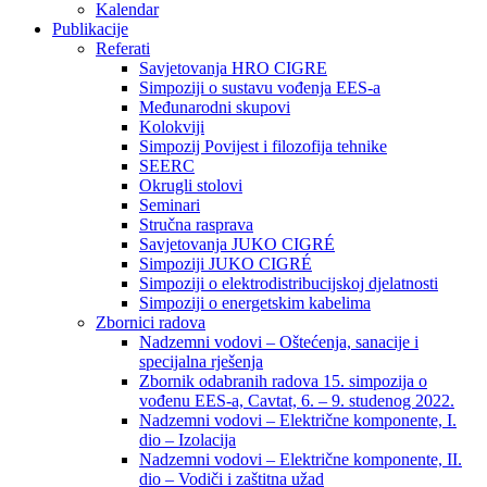
Kalendar
Publikacije
Referati
Savjetovanja HRO CIGRE
Simpoziji o sustavu vođenja EES-a
Međunarodni skupovi
Kolokviji​
Simpozij Povijest i filozofija tehnike
SEERC
Okrugli stolovi
Seminari​
Stručna rasprava​
Savjetovanja JUKO CIGRÉ
Simpoziji JUKO CIGRÉ
Simpoziji o elektrodistribucijskoj djelatnosti
Simpoziji o energetskim kabelima
Zbornici radova
Nadzemni vodovi – Oštećenja, sanacije i
specijalna rješenja
Zbornik odabranih radova 15. simpozija o
vođenu EES-a, Cavtat, 6. – 9. studenog 2022.
Nadzemni vodovi – Električne komponente, I.
dio – Izolacija
Nadzemni vodovi – Električne komponente, II.
dio – Vodiči i zaštitna užad