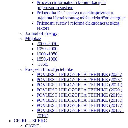
Procesna informatika i komunikacije u
prijenosnom sustavu
Prilagodba ICT sustava u elektroprivredi u
uvjetima liberaliziranog tržišta električne energije
Prijenosni sustav i reforma elektroenergetskog
sektora
Journal of Energy
Miljokaz
2000.-2050.
1950.-2000.
1900.-1950.
1850.-1900.
-1850.
Povijest i filozofija tehnike
POVIJEST I FILOZOFIJA TEHNIKE (2025.)
POVIJEST I FILOZOFIJA TEHNIKE (2023.)
POVIJEST I FILOZOFIJA TEHNIKE (2021.)
POVIJEST I FILOZOFIJA TEHNIKE (2020.)
POVIJEST I FILOZOFIJA TEHNIKE (2019.)
POVIJEST I FILOZOFIJA TEHNIKE (2018.)
POVIJEST I FILOZOFIJA TEHNIKE (2017.)
POVIJEST I FILOZOFIJA TEHNIKE (2012. –
2016.)
CIGRE – SEERC
CIGRE