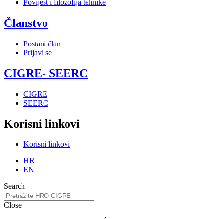
Povijest i filozofija tehnike
Članstvo
Postani član
Prijavi se
CIGRE- SEERC
CIGRE
SEERC
Korisni linkovi
Korisni linkovi
HR
EN
Search
Close