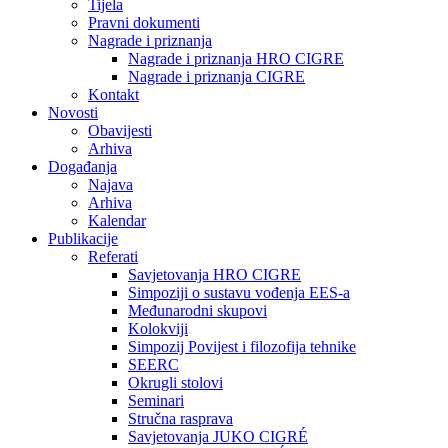
Tijela
Pravni dokumenti
Nagrade i priznanja
Nagrade i priznanja HRO CIGRE
Nagrade i priznanja CIGRE
Kontakt
Novosti
Obavijesti
Arhiva
Događanja
Najava
Arhiva
Kalendar
Publikacije
Referati
Savjetovanja HRO CIGRE
Simpoziji o sustavu vođenja EES-a
Međunarodni skupovi
Kolokviji​
Simpozij Povijest i filozofija tehnike
SEERC
Okrugli stolovi
Seminari​
Stručna rasprava​
Savjetovanja JUKO CIGRÉ