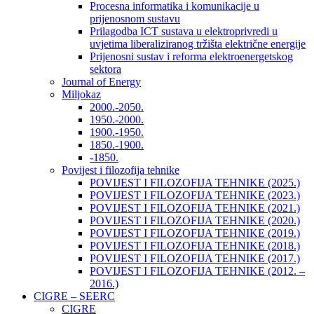
Procesna informatika i komunikacije u
prijenosnom sustavu
Prilagodba ICT sustava u elektroprivredi u
uvjetima liberaliziranog tržišta električne energije
Prijenosni sustav i reforma elektroenergetskog
sektora
Journal of Energy
Miljokaz
2000.-2050.
1950.-2000.
1900.-1950.
1850.-1900.
-1850.
Povijest i filozofija tehnike
POVIJEST I FILOZOFIJA TEHNIKE (2025.)
POVIJEST I FILOZOFIJA TEHNIKE (2023.)
POVIJEST I FILOZOFIJA TEHNIKE (2021.)
POVIJEST I FILOZOFIJA TEHNIKE (2020.)
POVIJEST I FILOZOFIJA TEHNIKE (2019.)
POVIJEST I FILOZOFIJA TEHNIKE (2018.)
POVIJEST I FILOZOFIJA TEHNIKE (2017.)
POVIJEST I FILOZOFIJA TEHNIKE (2012. –
2016.)
CIGRE – SEERC
CIGRE