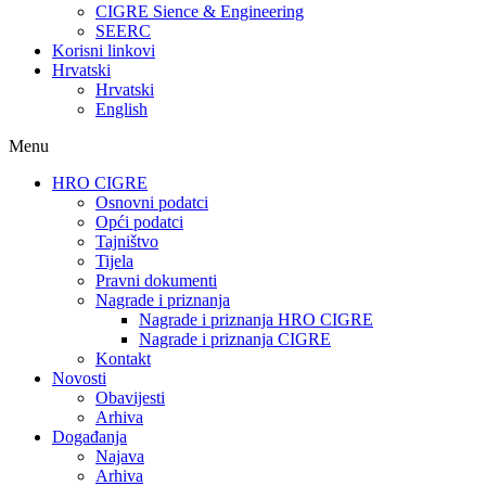
CIGRE Sience & Engineering
SEERC
Korisni linkovi
Hrvatski
Hrvatski
English
Menu
HRO CIGRE
Osnovni podatci​
Opći podatci
Tajništvo
Tijela
Pravni dokumenti
Nagrade i priznanja
Nagrade i priznanja HRO CIGRE
Nagrade i priznanja CIGRE
Kontakt
Novosti
Obavijesti
Arhiva
Događanja
Najava
Arhiva