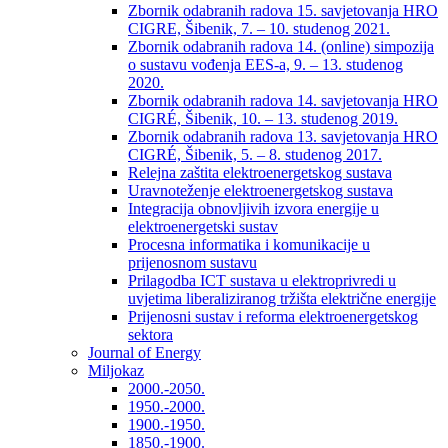
Zbornik odabranih radova 15. savjetovanja HRO
CIGRE, Šibenik, 7. – 10. studenog 2021.
Zbornik odabranih radova 14. (online) simpozija
o sustavu vođenja EES-a, 9. – 13. studenog
2020.
Zbornik odabranih radova 14. savjetovanja HRO
CIGRÉ, Šibenik, 10. – 13. studenog 2019.
Zbornik odabranih radova 13. savjetovanja HRO
CIGRÉ, Šibenik, 5. – 8. studenog 2017.
Relejna zaštita elektroenergetskog sustava
Uravnoteženje elektroenergetskog sustava
Integracija obnovljivih izvora energije u
elektroenergetski sustav
Procesna informatika i komunikacije u
prijenosnom sustavu
Prilagodba ICT sustava u elektroprivredi u
uvjetima liberaliziranog tržišta električne energije
Prijenosni sustav i reforma elektroenergetskog
sektora
Journal of Energy
Miljokaz
2000.-2050.
1950.-2000.
1900.-1950.
1850.-1900.