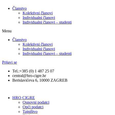
Članstvo
Kolektivni članovi
Individualni članovi
Individualni članovi – studenti
Menu
Članstvo
Kolektivni članovi
Individualni članovi
Individualni članovi – studenti
Prijavi se
Tel.:+385 (0) 1 487 25 07
central@hro-cigre.hr
Berislavićeva 6, 10000 ZAGREB
HRO CIGRE
Osnovni podatci​
Opći podatci
Tajništvo