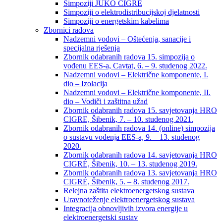
Simpoziji JUKO CIGRÉ
Simpoziji o elektrodistribucijskoj djelatnosti
Simpoziji o energetskim kabelima
Zbornici radova
Nadzemni vodovi – Oštećenja, sanacije i
specijalna rješenja
Zbornik odabranih radova 15. simpozija o
vođenu EES-a, Cavtat, 6. – 9. studenog 2022.
Nadzemni vodovi – Električne komponente, I.
dio – Izolacija
Nadzemni vodovi – Električne komponente, II.
dio – Vodiči i zaštitna užad
Zbornik odabranih radova 15. savjetovanja HRO
CIGRE, Šibenik, 7. – 10. studenog 2021.
Zbornik odabranih radova 14. (online) simpozija
o sustavu vođenja EES-a, 9. – 13. studenog
2020.
Zbornik odabranih radova 14. savjetovanja HRO
CIGRÉ, Šibenik, 10. – 13. studenog 2019.
Zbornik odabranih radova 13. savjetovanja HRO
CIGRÉ, Šibenik, 5. – 8. studenog 2017.
Relejna zaštita elektroenergetskog sustava
Uravnoteženje elektroenergetskog sustava
Integracija obnovljivih izvora energije u
elektroenergetski sustav