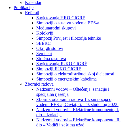
Kalendar
Publikacije
Referati
Savjetovanja HRO CIGRE
Simpoziji o sustavu vođenja EES-a
Međunarodni skupovi
Kolokviji​
Simpozij Povijest i filozofija tehnike
SEERC
Okrugli stolovi
Seminari​
Stručna rasprava​
Savjetovanja JUKO CIGRÉ
Simpoziji JUKO CIGRÉ
Simpoziji o elektrodistribucijskoj djelatnosti
Simpoziji o energetskim kabelima
Zbornici radova
Nadzemni vodovi – Oštećenja, sanacije i
specijalna rješenja
Zbornik odabranih radova 15. simpozija o
vođenu EES-a, Cavtat, 6. – 9. studenog 2022.
Nadzemni vodovi – Električne komponente, I.
dio – Izolacija
Nadzemni vodovi – Električne komponente, II.
dio – Vodiči i zaštitna užad