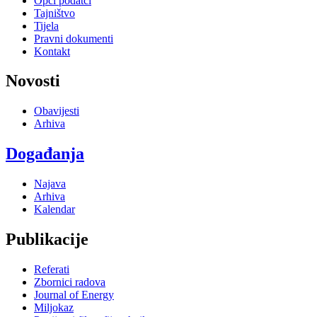
Opći podatci
Tajništvo
Tijela
Pravni dokumenti
Kontakt
Novosti
Obavijesti
Arhiva
Događanja
Najava
Arhiva
Kalendar
Publikacije
Referati
Zbornici radova
Journal of Energy
Miljokaz