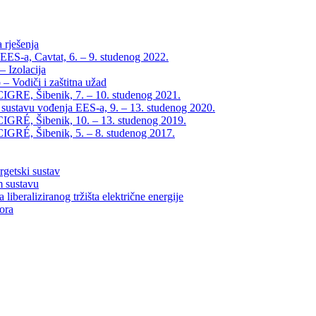
 rješenja
EES-a, Cavtat, 6. – 9. studenog 2022.
 Izolacija
– Vodiči i zaštitna užad
IGRE, Šibenik, 7. – 10. studenog 2021.
 sustavu vođenja EES-a, 9. – 13. studenog 2020.
IGRÉ, Šibenik, 10. – 13. studenog 2019.
IGRÉ, Šibenik, 5. – 8. studenog 2017.
rgetski sustav
m sustavu
liberaliziranog tržišta električne energije
tora