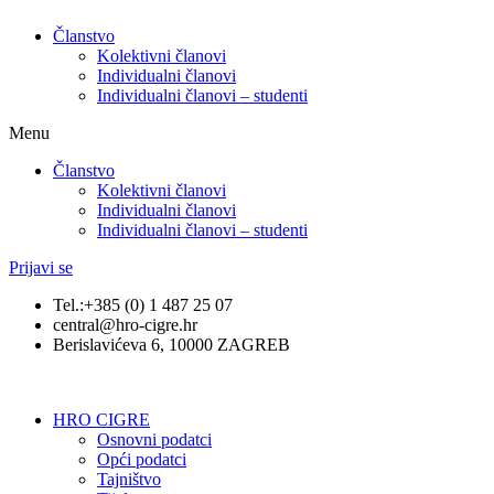
Članstvo
Kolektivni članovi
Individualni članovi
Individualni članovi – studenti
Menu
Članstvo
Kolektivni članovi
Individualni članovi
Individualni članovi – studenti
Prijavi se
Tel.:+385 (0) 1 487 25 07
central@hro-cigre.hr
Berislavićeva 6, 10000 ZAGREB
HRO CIGRE
Osnovni podatci​
Opći podatci
Tajništvo