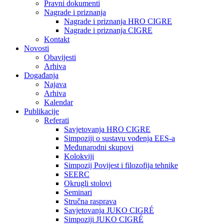
Pravni dokumenti
Nagrade i priznanja
Nagrade i priznanja HRO CIGRE
Nagrade i priznanja CIGRE
Kontakt
Novosti
Obavijesti
Arhiva
Događanja
Najava
Arhiva
Kalendar
Publikacije
Referati
Savjetovanja HRO CIGRE
Simpoziji o sustavu vođenja EES-a
Međunarodni skupovi
Kolokviji​
Simpozij Povijest i filozofija tehnike
SEERC
Okrugli stolovi
Seminari​
Stručna rasprava​
Savjetovanja JUKO CIGRÉ
Simpoziji JUKO CIGRÉ