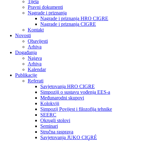
Tijela
Pravni dokumenti
Nagrade i priznanja
Nagrade i priznanja HRO CIGRE
Nagrade i priznanja CIGRE
Kontakt
Novosti
Obavijesti
Arhiva
Događanja
Najava
Arhiva
Kalendar
Publikacije
Referati
Savjetovanja HRO CIGRE
Simpoziji o sustavu vođenja EES-a
Međunarodni skupovi
Kolokviji​
Simpozij Povijest i filozofija tehnike
SEERC
Okrugli stolovi
Seminari​
Stručna rasprava​
Savjetovanja JUKO CIGRÉ