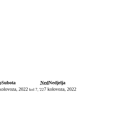
b
Subota
Ned
Nedjelja
kolovoza, 2022
7 kolovoza, 2022
kol 7, '22