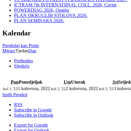
ICTRAM 7th INTERNATIINAL COLL. 2026, Cavtat
POWERDIAG 2026, Opatija
PLAN OKRUGLIH STOLOVA 2026.
PLAN SEMINARA 2026.
Kalendar
Pregledaj kao
Popis
Mjesec
Tjedan
Dan
Prethodno
Sljedeće
Pon
Ponedjeljak
Uto
Utorak
Sri
Srijed
1 kolovoza, 2022
2 kolovoza, 2022
3 kolovo
kol 1, '22
kol 2, '22
kol 3, '22
Ispiši
Pregled
RSS
Subscribe in
Google
Subscribe in
Outlook
Export for
Google
Export for
Outlook