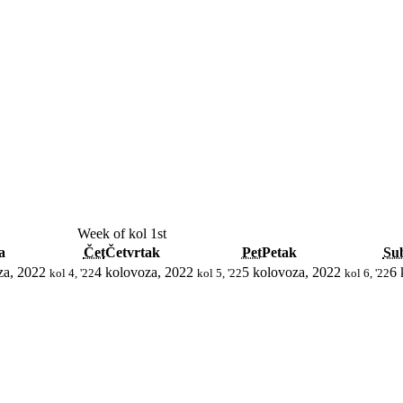
Week of kol 1st
a
Čet
Četvrtak
Pet
Petak
Su
za, 2022
4 kolovoza, 2022
5 kolovoza, 2022
6 
kol 4, '22
kol 5, '22
kol 6, '22