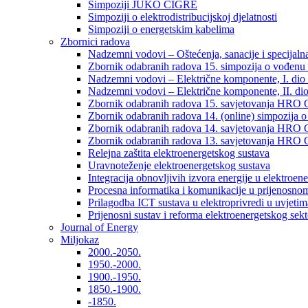
Simpoziji JUKO CIGRÉ
Simpoziji o elektrodistribucijskoj djelatnosti
Simpoziji o energetskim kabelima
Zbornici radova
Nadzemni vodovi – Oštećenja, sanacije i specijalna
Zbornik odabranih radova 15. simpozija o vođenu 
Nadzemni vodovi – Električne komponente, I. dio –
Nadzemni vodovi – Električne komponente, II. dio 
Zbornik odabranih radova 15. savjetovanja HRO C
Zbornik odabranih radova 14. (online) simpozija o
Zbornik odabranih radova 14. savjetovanja HRO C
Zbornik odabranih radova 13. savjetovanja HRO C
Relejna zaštita elektroenergetskog sustava
Uravnoteženje elektroenergetskog sustava
Integracija obnovljivih izvora energije u elektroene
Procesna informatika i komunikacije u prijenosno
Prilagodba ICT sustava u elektroprivredi u uvjetima 
Prijenosni sustav i reforma elektroenergetskog sek
Journal of Energy
Miljokaz
2000.-2050.
1950.-2000.
1900.-1950.
1850.-1900.
-1850.