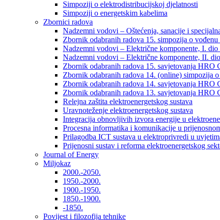
Simpoziji o elektrodistribucijskoj djelatnosti
Simpoziji o energetskim kabelima
Zbornici radova
Nadzemni vodovi – Oštećenja, sanacije i specijalna
Zbornik odabranih radova 15. simpozija o vođenu 
Nadzemni vodovi – Električne komponente, I. dio –
Nadzemni vodovi – Električne komponente, II. dio 
Zbornik odabranih radova 15. savjetovanja HRO C
Zbornik odabranih radova 14. (online) simpozija o
Zbornik odabranih radova 14. savjetovanja HRO C
Zbornik odabranih radova 13. savjetovanja HRO C
Relejna zaštita elektroenergetskog sustava
Uravnoteženje elektroenergetskog sustava
Integracija obnovljivih izvora energije u elektroene
Procesna informatika i komunikacije u prijenosno
Prilagodba ICT sustava u elektroprivredi u uvjetima 
Prijenosni sustav i reforma elektroenergetskog sek
Journal of Energy
Miljokaz
2000.-2050.
1950.-2000.
1900.-1950.
1850.-1900.
-1850.
Povijest i filozofija tehnike