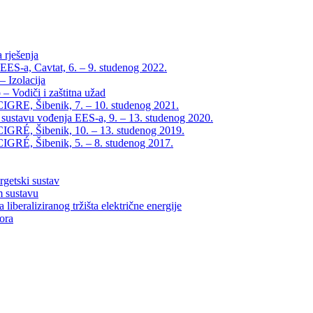
 rješenja
EES-a, Cavtat, 6. – 9. studenog 2022.
 Izolacija
– Vodiči i zaštitna užad
IGRE, Šibenik, 7. – 10. studenog 2021.
 sustavu vođenja EES-a, 9. – 13. studenog 2020.
IGRÉ, Šibenik, 10. – 13. studenog 2019.
IGRÉ, Šibenik, 5. – 8. studenog 2017.
rgetski sustav
m sustavu
liberaliziranog tržišta električne energije
tora