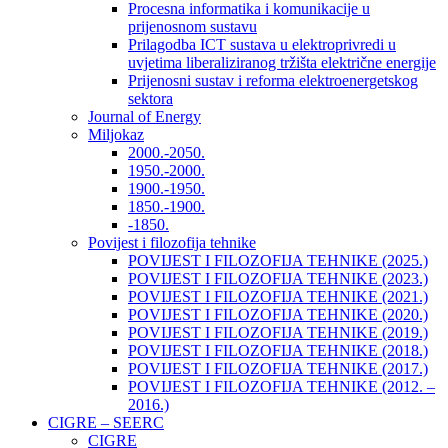
Procesna informatika i komunikacije u
prijenosnom sustavu
Prilagodba ICT sustava u elektroprivredi u
uvjetima liberaliziranog tržišta električne energije
Prijenosni sustav i reforma elektroenergetskog
sektora
Journal of Energy
Miljokaz
2000.-2050.
1950.-2000.
1900.-1950.
1850.-1900.
-1850.
Povijest i filozofija tehnike
POVIJEST I FILOZOFIJA TEHNIKE (2025.)
POVIJEST I FILOZOFIJA TEHNIKE (2023.)
POVIJEST I FILOZOFIJA TEHNIKE (2021.)
POVIJEST I FILOZOFIJA TEHNIKE (2020.)
POVIJEST I FILOZOFIJA TEHNIKE (2019.)
POVIJEST I FILOZOFIJA TEHNIKE (2018.)
POVIJEST I FILOZOFIJA TEHNIKE (2017.)
POVIJEST I FILOZOFIJA TEHNIKE (2012. –
2016.)
CIGRE – SEERC
CIGRE