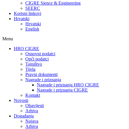
CIGRE Sience & Engineering
SEERC
Korisni linkovi
Hrvatski
Hrvatski
English
Menu
HRO CIGRE
Osnovni podatci​
Opći podatci
Tajništvo
Tijela
Pravni dokumenti
Nagrade i priznanja
Nagrade i priznanja HRO CIGRE
Nagrade i priznanja CIGRE
Kontakt
Novosti
Obavijesti
Arhiva
Događanja
Najava
Arhiva