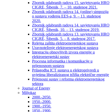
Zbornik odabranih radova 15. savjetovanja HRO
CIGRE, Šibenik, 7. – 10. studenog 2021.
Zbornik odabranih radova 14. (online) simpozija
o sustavu vođenja EES-a, 9. – 13. studenog
2020.
Zbornik odabranih radova 14. savjetovanja HRO
CIGRÉ, Šibenik, 10. – 13. studenog 2019.
Zbornik odabranih radova 13. savjetovanja HRO
CIGRÉ, Šibenik, 5. – 8. studenog 2017.
Relejna zaštita elektroenergetskog sustava
Uravnoteženje elektroenergetskog sustava
Integracija obnovljivih izvora energije u
elektroenergetski sustav
Procesna informatika i komunikacije u
prijenosnom sustavu
Prilagodba ICT sustava u elektroprivredi u
uvjetima liberaliziranog tržišta električne energije
Prijenosni sustav i reforma elektroenergetskog
sektora
Journal of Energy
Miljokaz
2000.-2050.
1950.-2000.
1900.-1950.
1850.-1900.