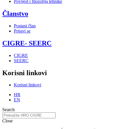
Povijest i filozofija tehnike
Članstvo
Postani član
Prijavi se
CIGRE- SEERC
CIGRE
SEERC
Korisni linkovi
Korisni linkovi
HR
EN
Search
Close