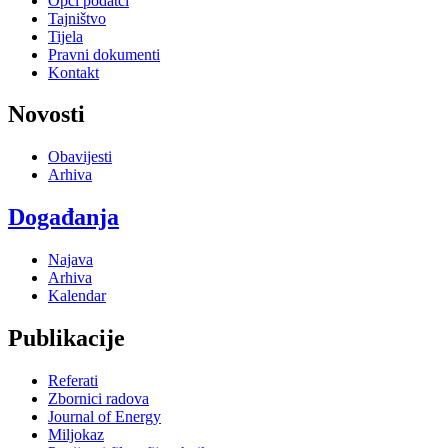
Opći podatci
Tajništvo
Tijela
Pravni dokumenti
Kontakt
Novosti
Obavijesti
Arhiva
Događanja
Najava
Arhiva
Kalendar
Publikacije
Referati
Zbornici radova
Journal of Energy
Miljokaz