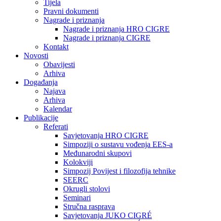
Tijela
Pravni dokumenti
Nagrade i priznanja
Nagrade i priznanja HRO CIGRE
Nagrade i priznanja CIGRE
Kontakt
Novosti
Obavijesti
Arhiva
Događanja
Najava
Arhiva
Kalendar
Publikacije
Referati
Savjetovanja HRO CIGRE
Simpoziji o sustavu vođenja EES-a
Međunarodni skupovi
Kolokviji​
Simpozij Povijest i filozofija tehnike
SEERC
Okrugli stolovi
Seminari​
Stručna rasprava​
Savjetovanja JUKO CIGRÉ