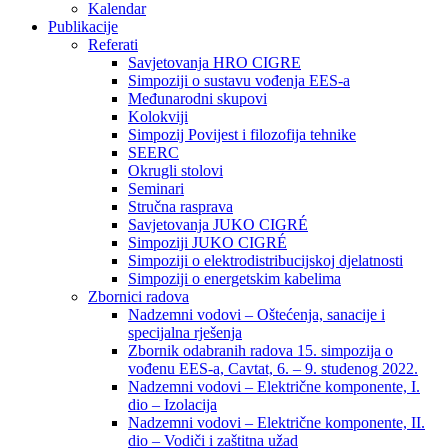
Kalendar
Publikacije
Referati
Savjetovanja HRO CIGRE
Simpoziji o sustavu vođenja EES-a
Međunarodni skupovi
Kolokviji​
Simpozij Povijest i filozofija tehnike
SEERC
Okrugli stolovi
Seminari​
Stručna rasprava​
Savjetovanja JUKO CIGRÉ
Simpoziji JUKO CIGRÉ
Simpoziji o elektrodistribucijskoj djelatnosti
Simpoziji o energetskim kabelima
Zbornici radova
Nadzemni vodovi – Oštećenja, sanacije i
specijalna rješenja
Zbornik odabranih radova 15. simpozija o
vođenu EES-a, Cavtat, 6. – 9. studenog 2022.
Nadzemni vodovi – Električne komponente, I.
dio – Izolacija
Nadzemni vodovi – Električne komponente, II.
dio – Vodiči i zaštitna užad