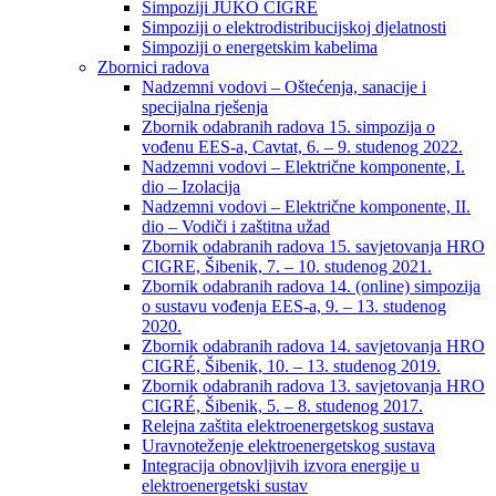
Simpoziji JUKO CIGRÉ
Simpoziji o elektrodistribucijskoj djelatnosti
Simpoziji o energetskim kabelima
Zbornici radova
Nadzemni vodovi – Oštećenja, sanacije i
specijalna rješenja
Zbornik odabranih radova 15. simpozija o
vođenu EES-a, Cavtat, 6. – 9. studenog 2022.
Nadzemni vodovi – Električne komponente, I.
dio – Izolacija
Nadzemni vodovi – Električne komponente, II.
dio – Vodiči i zaštitna užad
Zbornik odabranih radova 15. savjetovanja HRO
CIGRE, Šibenik, 7. – 10. studenog 2021.
Zbornik odabranih radova 14. (online) simpozija
o sustavu vođenja EES-a, 9. – 13. studenog
2020.
Zbornik odabranih radova 14. savjetovanja HRO
CIGRÉ, Šibenik, 10. – 13. studenog 2019.
Zbornik odabranih radova 13. savjetovanja HRO
CIGRÉ, Šibenik, 5. – 8. studenog 2017.
Relejna zaštita elektroenergetskog sustava
Uravnoteženje elektroenergetskog sustava
Integracija obnovljivih izvora energije u
elektroenergetski sustav