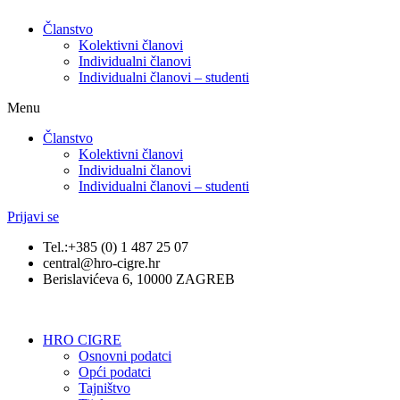
Članstvo
Kolektivni članovi
Individualni članovi
Individualni članovi – studenti
Menu
Članstvo
Kolektivni članovi
Individualni članovi
Individualni članovi – studenti
Prijavi se
Tel.:+385 (0) 1 487 25 07
central@hro-cigre.hr
Berislavićeva 6, 10000 ZAGREB
HRO CIGRE
Osnovni podatci​
Opći podatci
Tajništvo