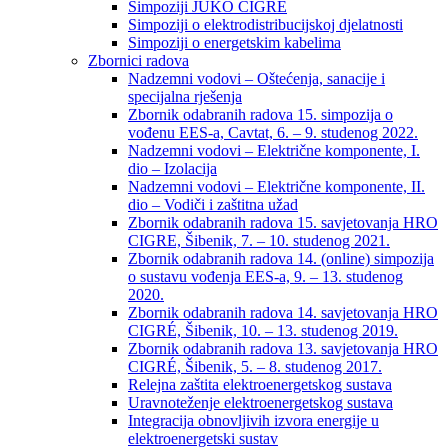
Simpoziji JUKO CIGRÉ
Simpoziji o elektrodistribucijskoj djelatnosti
Simpoziji o energetskim kabelima
Zbornici radova
Nadzemni vodovi – Oštećenja, sanacije i
specijalna rješenja
Zbornik odabranih radova 15. simpozija o
vođenu EES-a, Cavtat, 6. – 9. studenog 2022.
Nadzemni vodovi – Električne komponente, I.
dio – Izolacija
Nadzemni vodovi – Električne komponente, II.
dio – Vodiči i zaštitna užad
Zbornik odabranih radova 15. savjetovanja HRO
CIGRE, Šibenik, 7. – 10. studenog 2021.
Zbornik odabranih radova 14. (online) simpozija
o sustavu vođenja EES-a, 9. – 13. studenog
2020.
Zbornik odabranih radova 14. savjetovanja HRO
CIGRÉ, Šibenik, 10. – 13. studenog 2019.
Zbornik odabranih radova 13. savjetovanja HRO
CIGRÉ, Šibenik, 5. – 8. studenog 2017.
Relejna zaštita elektroenergetskog sustava
Uravnoteženje elektroenergetskog sustava
Integracija obnovljivih izvora energije u
elektroenergetski sustav