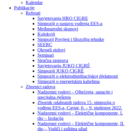
Kalendar
Publikacije
Referati
Savjetovanja HRO CIGRE
Simpoziji o sustavu vođenja EES-a
Međunarodni skupovi
Kolokviji​
Simpozij Povijest i filozofija tehnike
SEERC
Okrugli stolovi
Seminari​
Stručna rasprava​
Savjetovanja JUKO CIGRÉ
Simpoziji JUKO CIGRÉ
Simpoziji o elektrodistribucijskoj djelatnosti
Simpoziji o energetskim kabelima
Zbornici radova
Nadzemni vodovi – Oštećenja, sanacije i
specijalna rješenja
Zbornik odabranih radova 15. simpozija o
vođenu EES-a, Cavtat, 6. – 9. studenog 2022.
Nadzemni vodovi – Električne komponente, I.
dio – Izolacija
Nadzemni vodovi – Električne komponente, II.
dio – Vodiči i zaštitna užad