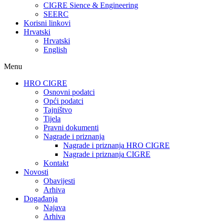
CIGRE Sience & Engineering
SEERC
Korisni linkovi
Hrvatski
Hrvatski
English
Menu
HRO CIGRE
Osnovni podatci​
Opći podatci
Tajništvo
Tijela
Pravni dokumenti
Nagrade i priznanja
Nagrade i priznanja HRO CIGRE
Nagrade i priznanja CIGRE
Kontakt
Novosti
Obavijesti
Arhiva
Događanja
Najava
Arhiva