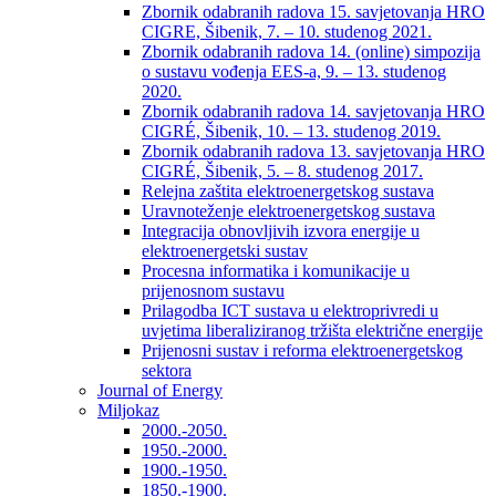
Zbornik odabranih radova 15. savjetovanja HRO
CIGRE, Šibenik, 7. – 10. studenog 2021.
Zbornik odabranih radova 14. (online) simpozija
o sustavu vođenja EES-a, 9. – 13. studenog
2020.
Zbornik odabranih radova 14. savjetovanja HRO
CIGRÉ, Šibenik, 10. – 13. studenog 2019.
Zbornik odabranih radova 13. savjetovanja HRO
CIGRÉ, Šibenik, 5. – 8. studenog 2017.
Relejna zaštita elektroenergetskog sustava
Uravnoteženje elektroenergetskog sustava
Integracija obnovljivih izvora energije u
elektroenergetski sustav
Procesna informatika i komunikacije u
prijenosnom sustavu
Prilagodba ICT sustava u elektroprivredi u
uvjetima liberaliziranog tržišta električne energije
Prijenosni sustav i reforma elektroenergetskog
sektora
Journal of Energy
Miljokaz
2000.-2050.
1950.-2000.
1900.-1950.
1850.-1900.