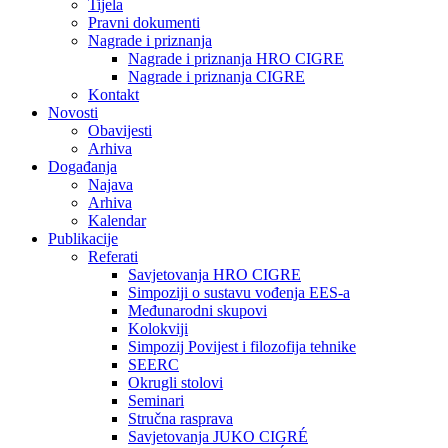
Tijela
Pravni dokumenti
Nagrade i priznanja
Nagrade i priznanja HRO CIGRE
Nagrade i priznanja CIGRE
Kontakt
Novosti
Obavijesti
Arhiva
Događanja
Najava
Arhiva
Kalendar
Publikacije
Referati
Savjetovanja HRO CIGRE
Simpoziji o sustavu vođenja EES-a
Međunarodni skupovi
Kolokviji​
Simpozij Povijest i filozofija tehnike
SEERC
Okrugli stolovi
Seminari​
Stručna rasprava​
Savjetovanja JUKO CIGRÉ