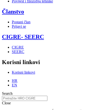
Povijest i filozofija tehnike
Članstvo
Postani član
Prijavi se
CIGRE- SEERC
CIGRE
SEERC
Korisni linkovi
Korisni linkovi
HR
EN
Search
Close