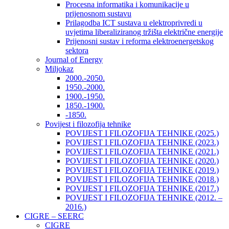
Procesna informatika i komunikacije u
prijenosnom sustavu
Prilagodba ICT sustava u elektroprivredi u
uvjetima liberaliziranog tržišta električne energije
Prijenosni sustav i reforma elektroenergetskog
sektora
Journal of Energy
Miljokaz
2000.-2050.
1950.-2000.
1900.-1950.
1850.-1900.
-1850.
Povijest i filozofija tehnike
POVIJEST I FILOZOFIJA TEHNIKE (2025.)
POVIJEST I FILOZOFIJA TEHNIKE (2023.)
POVIJEST I FILOZOFIJA TEHNIKE (2021.)
POVIJEST I FILOZOFIJA TEHNIKE (2020.)
POVIJEST I FILOZOFIJA TEHNIKE (2019.)
POVIJEST I FILOZOFIJA TEHNIKE (2018.)
POVIJEST I FILOZOFIJA TEHNIKE (2017.)
POVIJEST I FILOZOFIJA TEHNIKE (2012. –
2016.)
CIGRE – SEERC
CIGRE