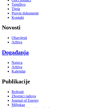
Opći podatci
Tajništvo
Tijela
Pravni dokumenti
Kontakt
Novosti
Obavijesti
Arhiva
Događanja
Najava
Arhiva
Kalendar
Publikacije
Referati
Zbornici radova
Journal of Energy
Miljokaz