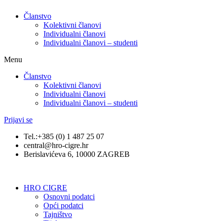
Članstvo
Kolektivni članovi
Individualni članovi
Individualni članovi – studenti
Menu
Članstvo
Kolektivni članovi
Individualni članovi
Individualni članovi – studenti
Prijavi se
Tel.:+385 (0) 1 487 25 07
central@hro-cigre.hr
Berislavićeva 6, 10000 ZAGREB
HRO CIGRE
Osnovni podatci​
Opći podatci
Tajništvo