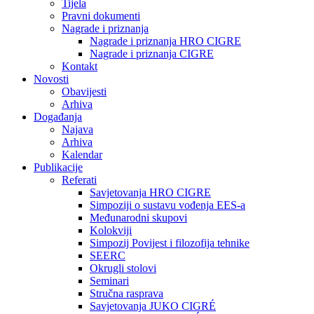
Tijela
Pravni dokumenti
Nagrade i priznanja
Nagrade i priznanja HRO CIGRE
Nagrade i priznanja CIGRE
Kontakt
Novosti
Obavijesti
Arhiva
Događanja
Najava
Arhiva
Kalendar
Publikacije
Referati
Savjetovanja HRO CIGRE
Simpoziji o sustavu vođenja EES-a
Međunarodni skupovi
Kolokviji​
Simpozij Povijest i filozofija tehnike
SEERC
Okrugli stolovi
Seminari​
Stručna rasprava​
Savjetovanja JUKO CIGRÉ