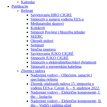
Kalendar
Publikacije
Referati
Savjetovanja HRO CIGRE
Simpoziji o sustavu vođenja EES-a
Međunarodni skupovi
Kolokviji​
Simpozij Povijest i filozofija tehnike
SEERC
Okrugli stolovi
Seminari​
Stručna rasprava​
Savjetovanja JUKO CIGRÉ
Simpoziji JUKO CIGRÉ
Simpoziji o elektrodistribucijskoj djelatnosti
Simpoziji o energetskim kabelima
Zbornici radova
Nadzemni vodovi – Oštećenja, sanacije i
specijalna rješenja
Zbornik odabranih radova 15. simpozija o
vođenu EES-a, Cavtat, 6. – 9. studenog 2022.
Nadzemni vodovi – Električne komponente, I.
dio – Izolacija
Nadzemni vodovi – Električne komponente, II.
dio – Vodiči i zaštitna užad