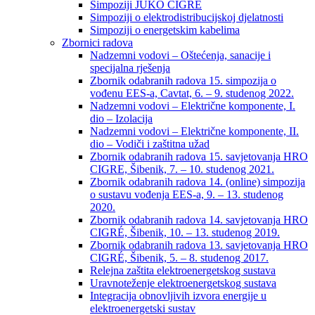
Simpoziji JUKO CIGRÉ
Simpoziji o elektrodistribucijskoj djelatnosti
Simpoziji o energetskim kabelima
Zbornici radova
Nadzemni vodovi – Oštećenja, sanacije i
specijalna rješenja
Zbornik odabranih radova 15. simpozija o
vođenu EES-a, Cavtat, 6. – 9. studenog 2022.
Nadzemni vodovi – Električne komponente, I.
dio – Izolacija
Nadzemni vodovi – Električne komponente, II.
dio – Vodiči i zaštitna užad
Zbornik odabranih radova 15. savjetovanja HRO
CIGRE, Šibenik, 7. – 10. studenog 2021.
Zbornik odabranih radova 14. (online) simpozija
o sustavu vođenja EES-a, 9. – 13. studenog
2020.
Zbornik odabranih radova 14. savjetovanja HRO
CIGRÉ, Šibenik, 10. – 13. studenog 2019.
Zbornik odabranih radova 13. savjetovanja HRO
CIGRÉ, Šibenik, 5. – 8. studenog 2017.
Relejna zaštita elektroenergetskog sustava
Uravnoteženje elektroenergetskog sustava
Integracija obnovljivih izvora energije u
elektroenergetski sustav