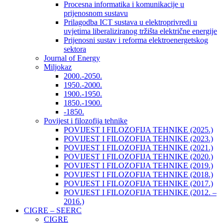
Procesna informatika i komunikacije u
prijenosnom sustavu
Prilagodba ICT sustava u elektroprivredi u
uvjetima liberaliziranog tržišta električne energije
Prijenosni sustav i reforma elektroenergetskog
sektora
Journal of Energy
Miljokaz
2000.-2050.
1950.-2000.
1900.-1950.
1850.-1900.
-1850.
Povijest i filozofija tehnike
POVIJEST I FILOZOFIJA TEHNIKE (2025.)
POVIJEST I FILOZOFIJA TEHNIKE (2023.)
POVIJEST I FILOZOFIJA TEHNIKE (2021.)
POVIJEST I FILOZOFIJA TEHNIKE (2020.)
POVIJEST I FILOZOFIJA TEHNIKE (2019.)
POVIJEST I FILOZOFIJA TEHNIKE (2018.)
POVIJEST I FILOZOFIJA TEHNIKE (2017.)
POVIJEST I FILOZOFIJA TEHNIKE (2012. –
2016.)
CIGRE – SEERC
CIGRE