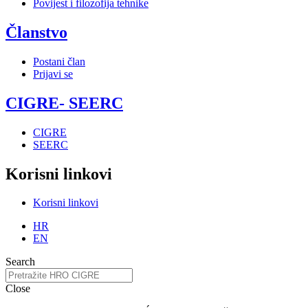
Povijest i filozofija tehnike
Članstvo
Postani član
Prijavi se
CIGRE- SEERC
CIGRE
SEERC
Korisni linkovi
Korisni linkovi
HR
EN
Search
Close