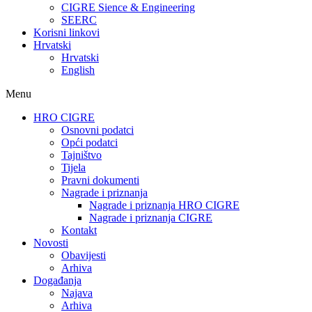
CIGRE Sience & Engineering
SEERC
Korisni linkovi
Hrvatski
Hrvatski
English
Menu
HRO CIGRE
Osnovni podatci​
Opći podatci
Tajništvo
Tijela
Pravni dokumenti
Nagrade i priznanja
Nagrade i priznanja HRO CIGRE
Nagrade i priznanja CIGRE
Kontakt
Novosti
Obavijesti
Arhiva
Događanja
Najava
Arhiva