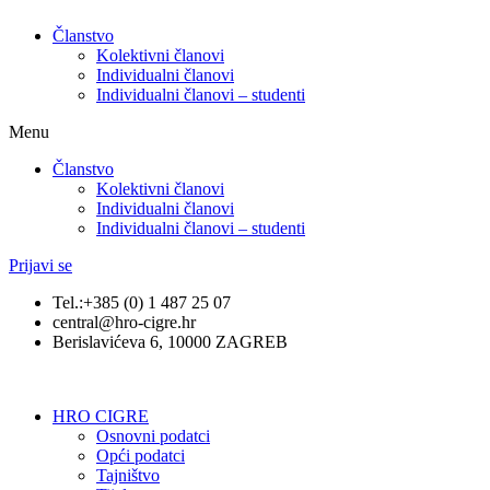
Članstvo
Kolektivni članovi
Individualni članovi
Individualni članovi – studenti
Menu
Članstvo
Kolektivni članovi
Individualni članovi
Individualni članovi – studenti
Prijavi se
Tel.:+385 (0) 1 487 25 07
central@hro-cigre.hr
Berislavićeva 6, 10000 ZAGREB
HRO CIGRE
Osnovni podatci​
Opći podatci
Tajništvo