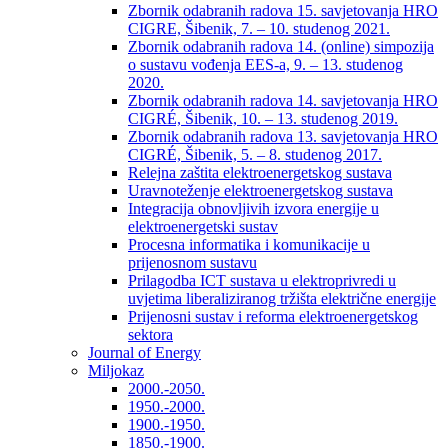
Zbornik odabranih radova 15. savjetovanja HRO
CIGRE, Šibenik, 7. – 10. studenog 2021.
Zbornik odabranih radova 14. (online) simpozija
o sustavu vođenja EES-a, 9. – 13. studenog
2020.
Zbornik odabranih radova 14. savjetovanja HRO
CIGRÉ, Šibenik, 10. – 13. studenog 2019.
Zbornik odabranih radova 13. savjetovanja HRO
CIGRÉ, Šibenik, 5. – 8. studenog 2017.
Relejna zaštita elektroenergetskog sustava
Uravnoteženje elektroenergetskog sustava
Integracija obnovljivih izvora energije u
elektroenergetski sustav
Procesna informatika i komunikacije u
prijenosnom sustavu
Prilagodba ICT sustava u elektroprivredi u
uvjetima liberaliziranog tržišta električne energije
Prijenosni sustav i reforma elektroenergetskog
sektora
Journal of Energy
Miljokaz
2000.-2050.
1950.-2000.
1900.-1950.
1850.-1900.