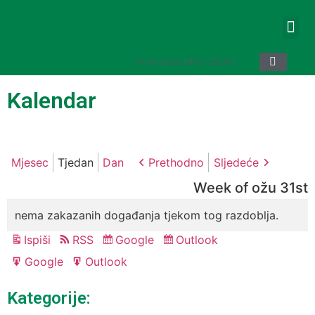
Kalendar
Mjesec
Tjedan
Dan
Prethodno
Sljedeće
Week of ožu 31st
nema zakazanih događanja tjekom tog razdoblja.
Ispiši
RSS
Google
Outlook
Pregled
Subscribe
Subscribe
in
in
Google
Outlook
Export
Export
for
for
Kategorije: