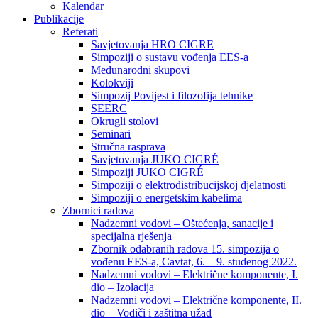
Kalendar
Publikacije
Referati
Savjetovanja HRO CIGRE
Simpoziji o sustavu vođenja EES-a
Međunarodni skupovi
Kolokviji​
Simpozij Povijest i filozofija tehnike
SEERC
Okrugli stolovi
Seminari​
Stručna rasprava​
Savjetovanja JUKO CIGRÉ
Simpoziji JUKO CIGRÉ
Simpoziji o elektrodistribucijskoj djelatnosti
Simpoziji o energetskim kabelima
Zbornici radova
Nadzemni vodovi – Oštećenja, sanacije i
specijalna rješenja
Zbornik odabranih radova 15. simpozija o
vođenu EES-a, Cavtat, 6. – 9. studenog 2022.
Nadzemni vodovi – Električne komponente, I.
dio – Izolacija
Nadzemni vodovi – Električne komponente, II.
dio – Vodiči i zaštitna užad