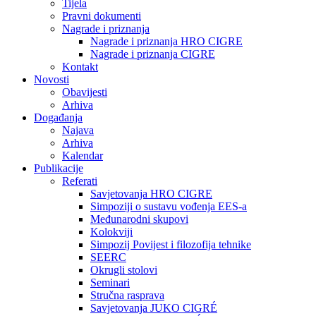
Tijela
Pravni dokumenti
Nagrade i priznanja
Nagrade i priznanja HRO CIGRE
Nagrade i priznanja CIGRE
Kontakt
Novosti
Obavijesti
Arhiva
Događanja
Najava
Arhiva
Kalendar
Publikacije
Referati
Savjetovanja HRO CIGRE
Simpoziji o sustavu vođenja EES-a
Međunarodni skupovi
Kolokviji​
Simpozij Povijest i filozofija tehnike
SEERC
Okrugli stolovi
Seminari​
Stručna rasprava​
Savjetovanja JUKO CIGRÉ