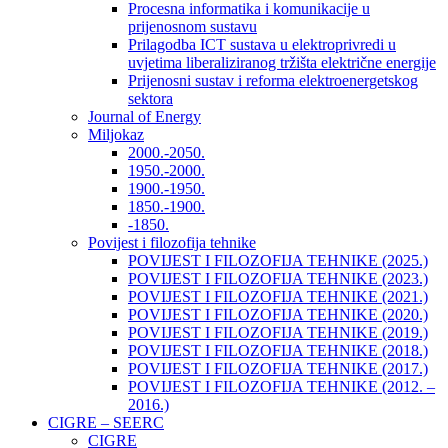
Procesna informatika i komunikacije u
prijenosnom sustavu
Prilagodba ICT sustava u elektroprivredi u
uvjetima liberaliziranog tržišta električne energije
Prijenosni sustav i reforma elektroenergetskog
sektora
Journal of Energy
Miljokaz
2000.-2050.
1950.-2000.
1900.-1950.
1850.-1900.
-1850.
Povijest i filozofija tehnike
POVIJEST I FILOZOFIJA TEHNIKE (2025.)
POVIJEST I FILOZOFIJA TEHNIKE (2023.)
POVIJEST I FILOZOFIJA TEHNIKE (2021.)
POVIJEST I FILOZOFIJA TEHNIKE (2020.)
POVIJEST I FILOZOFIJA TEHNIKE (2019.)
POVIJEST I FILOZOFIJA TEHNIKE (2018.)
POVIJEST I FILOZOFIJA TEHNIKE (2017.)
POVIJEST I FILOZOFIJA TEHNIKE (2012. –
2016.)
CIGRE – SEERC
CIGRE