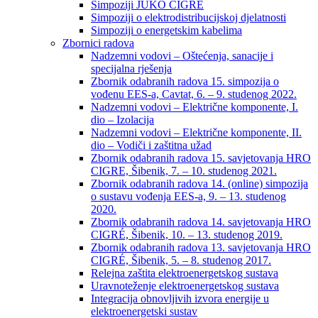
Simpoziji JUKO CIGRÉ
Simpoziji o elektrodistribucijskoj djelatnosti
Simpoziji o energetskim kabelima
Zbornici radova
Nadzemni vodovi – Oštećenja, sanacije i
specijalna rješenja
Zbornik odabranih radova 15. simpozija o
vođenu EES-a, Cavtat, 6. – 9. studenog 2022.
Nadzemni vodovi – Električne komponente, I.
dio – Izolacija
Nadzemni vodovi – Električne komponente, II.
dio – Vodiči i zaštitna užad
Zbornik odabranih radova 15. savjetovanja HRO
CIGRE, Šibenik, 7. – 10. studenog 2021.
Zbornik odabranih radova 14. (online) simpozija
o sustavu vođenja EES-a, 9. – 13. studenog
2020.
Zbornik odabranih radova 14. savjetovanja HRO
CIGRÉ, Šibenik, 10. – 13. studenog 2019.
Zbornik odabranih radova 13. savjetovanja HRO
CIGRÉ, Šibenik, 5. – 8. studenog 2017.
Relejna zaštita elektroenergetskog sustava
Uravnoteženje elektroenergetskog sustava
Integracija obnovljivih izvora energije u
elektroenergetski sustav