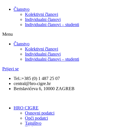
Članstvo
Kolektivni članovi
Individualni članovi
Individualni članovi – studenti
Menu
Članstvo
Kolektivni članovi
Individualni članovi
Individualni članovi – studenti
Prijavi se
Tel.:+385 (0) 1 487 25 07
central@hro-cigre.hr
Berislavićeva 6, 10000 ZAGREB
HRO CIGRE
Osnovni podatci​
Opći podatci
Tajništvo