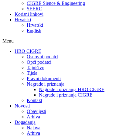
CIGRE Sience & Engineering
SEERC
Korisni linkovi
Hrvatski
Hrvatski
English
Menu
HRO CIGRE
Osnovni podatci​
Opći podatci
Tajništvo
Tijela
Pravni dokumenti
Nagrade i priznanja
Nagrade i priznanja HRO CIGRE
Nagrade i priznanja CIGRE
Kontakt
Novosti
Obavijesti
Arhiva
Događanja
Najava
Arhiva