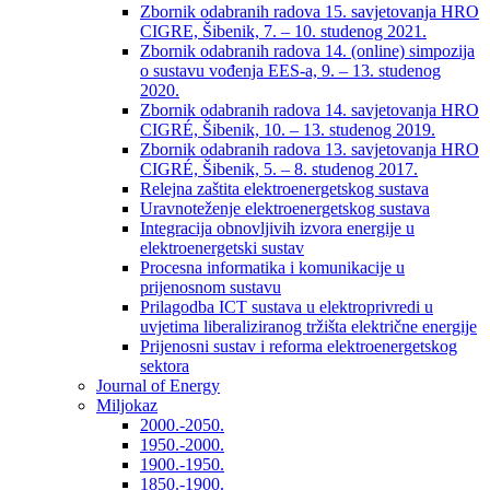
Zbornik odabranih radova 15. savjetovanja HRO
CIGRE, Šibenik, 7. – 10. studenog 2021.
Zbornik odabranih radova 14. (online) simpozija
o sustavu vođenja EES-a, 9. – 13. studenog
2020.
Zbornik odabranih radova 14. savjetovanja HRO
CIGRÉ, Šibenik, 10. – 13. studenog 2019.
Zbornik odabranih radova 13. savjetovanja HRO
CIGRÉ, Šibenik, 5. – 8. studenog 2017.
Relejna zaštita elektroenergetskog sustava
Uravnoteženje elektroenergetskog sustava
Integracija obnovljivih izvora energije u
elektroenergetski sustav
Procesna informatika i komunikacije u
prijenosnom sustavu
Prilagodba ICT sustava u elektroprivredi u
uvjetima liberaliziranog tržišta električne energije
Prijenosni sustav i reforma elektroenergetskog
sektora
Journal of Energy
Miljokaz
2000.-2050.
1950.-2000.
1900.-1950.
1850.-1900.