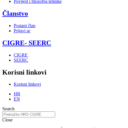
Povijest i filozofija tehnike
Članstvo
Postani član
Prijavi se
CIGRE- SEERC
CIGRE
SEERC
Korisni linkovi
Korisni linkovi
HR
EN
Search
Close