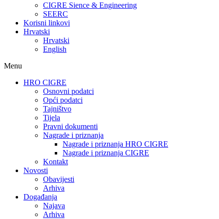
CIGRE Sience & Engineering
SEERC
Korisni linkovi
Hrvatski
Hrvatski
English
Menu
HRO CIGRE
Osnovni podatci​
Opći podatci
Tajništvo
Tijela
Pravni dokumenti
Nagrade i priznanja
Nagrade i priznanja HRO CIGRE
Nagrade i priznanja CIGRE
Kontakt
Novosti
Obavijesti
Arhiva
Događanja
Najava
Arhiva