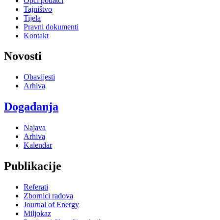
Opći podatci
Tajništvo
Tijela
Pravni dokumenti
Kontakt
Novosti
Obavijesti
Arhiva
Događanja
Najava
Arhiva
Kalendar
Publikacije
Referati
Zbornici radova
Journal of Energy
Miljokaz