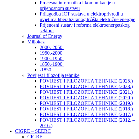
Procesna informatika i komunikacije u
prijenosnom sustavu
Prilagodba ICT sustava u elektroprivredi u
uvjetima liberaliziranog tržišta električne energije
Prijenosni sustav i reforma elektroenergetskog
sektora
Journal of Energy
Miljokaz
2000.-2050.
1950.-2000.
1900.-1950.
1850.-1900.
-1850.
Povijest i filozofija tehnike
POVIJEST I FILOZOFIJA TEHNIKE (2025.)
POVIJEST I FILOZOFIJA TEHNIKE (2023.)
POVIJEST I FILOZOFIJA TEHNIKE (2021.)
POVIJEST I FILOZOFIJA TEHNIKE (2020.)
POVIJEST I FILOZOFIJA TEHNIKE (2019.)
POVIJEST I FILOZOFIJA TEHNIKE (2018.)
POVIJEST I FILOZOFIJA TEHNIKE (2017.)
POVIJEST I FILOZOFIJA TEHNIKE (2012. –
2016.)
CIGRE – SEERC
CIGRE