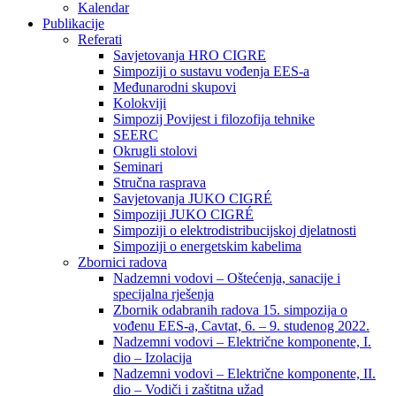
Kalendar
Publikacije
Referati
Savjetovanja HRO CIGRE
Simpoziji o sustavu vođenja EES-a
Međunarodni skupovi
Kolokviji​
Simpozij Povijest i filozofija tehnike
SEERC
Okrugli stolovi
Seminari​
Stručna rasprava​
Savjetovanja JUKO CIGRÉ
Simpoziji JUKO CIGRÉ
Simpoziji o elektrodistribucijskoj djelatnosti
Simpoziji o energetskim kabelima
Zbornici radova
Nadzemni vodovi – Oštećenja, sanacije i
specijalna rješenja
Zbornik odabranih radova 15. simpozija o
vođenu EES-a, Cavtat, 6. – 9. studenog 2022.
Nadzemni vodovi – Električne komponente, I.
dio – Izolacija
Nadzemni vodovi – Električne komponente, II.
dio – Vodiči i zaštitna užad