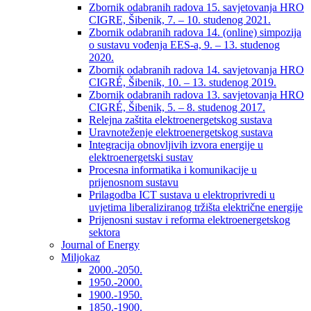
Zbornik odabranih radova 15. savjetovanja HRO
CIGRE, Šibenik, 7. – 10. studenog 2021.
Zbornik odabranih radova 14. (online) simpozija
o sustavu vođenja EES-a, 9. – 13. studenog
2020.
Zbornik odabranih radova 14. savjetovanja HRO
CIGRÉ, Šibenik, 10. – 13. studenog 2019.
Zbornik odabranih radova 13. savjetovanja HRO
CIGRÉ, Šibenik, 5. – 8. studenog 2017.
Relejna zaštita elektroenergetskog sustava
Uravnoteženje elektroenergetskog sustava
Integracija obnovljivih izvora energije u
elektroenergetski sustav
Procesna informatika i komunikacije u
prijenosnom sustavu
Prilagodba ICT sustava u elektroprivredi u
uvjetima liberaliziranog tržišta električne energije
Prijenosni sustav i reforma elektroenergetskog
sektora
Journal of Energy
Miljokaz
2000.-2050.
1950.-2000.
1900.-1950.
1850.-1900.