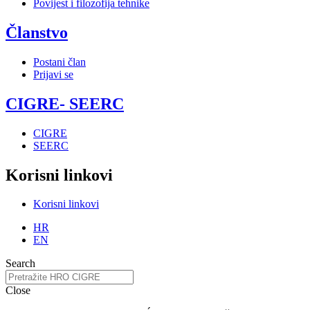
Povijest i filozofija tehnike
Članstvo
Postani član
Prijavi se
CIGRE- SEERC
CIGRE
SEERC
Korisni linkovi
Korisni linkovi
HR
EN
Search
Close