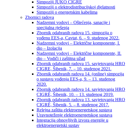
Simpoziji JUKO CIGRÉ
Simpoziji o elektrodistribucijskoj djelatnosti
Simpoziji o energetskim kabelima
Zbornici radova
Nadzemni vodovi – Oštećenja, sanacije i
specijalna rješenja
Zbornik odabranih radova 15. simpozija o
vođenu EES-a, Cavtat, 6. – 9. studenog 2022.
Nadzemni vodovi – Električne komponente, I.
dio – Izolacija
Nadzemni vodovi – Električne komponente, II.
dio – Vodiči i zaštitna užad
Zbornik odabranih radova 15. savjetovanja HRO
CIGRE, Šibenik, 7. – 10. studenog 2021.
Zbornik odabranih radova 14. (online) simpozija
o sustavu vođenja EES-a, 9. – 13. studenog
2020.
Zbornik odabranih radova 14. savjetovanja HRO
CIGRÉ, Šibenik, 10. – 13. studenog 2019.
Zbornik odabranih radova 13. savjetovanja HRO
CIGRÉ, Šibenik, 5. – 8. studenog 2017.
Relejna zaštita elektroenergetskog sustava
Uravnoteženje elektroenergetskog sustava
Integracija obnovljivih izvora energije u
elektroenergetski sustav