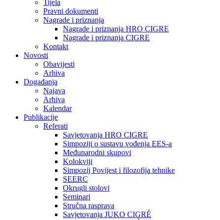
Tijela
Pravni dokumenti
Nagrade i priznanja
Nagrade i priznanja HRO CIGRE
Nagrade i priznanja CIGRE
Kontakt
Novosti
Obavijesti
Arhiva
Događanja
Najava
Arhiva
Kalendar
Publikacije
Referati
Savjetovanja HRO CIGRE
Simpoziji o sustavu vođenja EES-a
Međunarodni skupovi
Kolokviji​
Simpozij Povijest i filozofija tehnike
SEERC
Okrugli stolovi
Seminari​
Stručna rasprava​
Savjetovanja JUKO CIGRÉ