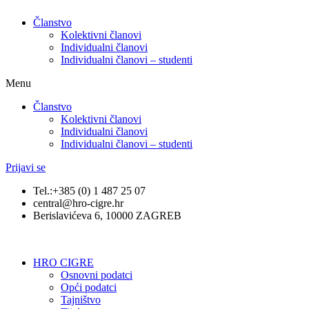
Članstvo
Kolektivni članovi
Individualni članovi
Individualni članovi – studenti
Menu
Članstvo
Kolektivni članovi
Individualni članovi
Individualni članovi – studenti
Prijavi se
Tel.:+385 (0) 1 487 25 07
central@hro-cigre.hr
Berislavićeva 6, 10000 ZAGREB
HRO CIGRE
Osnovni podatci​
Opći podatci
Tajništvo