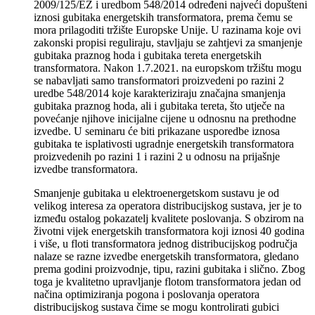
2009/125/EZ i uredbom 548/2014 određeni najveći dopušteni
iznosi gubitaka energetskih transformatora, prema čemu se
mora prilagoditi tržište Europske Unije. U razinama koje ovi
zakonski propisi reguliraju, stavljaju se zahtjevi za smanjenje
gubitaka praznog hoda i gubitaka tereta energetskih
transformatora. Nakon 1.7.2021. na europskom tržištu mogu
se nabavljati samo transformatori proizvedeni po razini 2
uredbe 548/2014 koje karakteriziraju značajna smanjenja
gubitaka praznog hoda, ali i gubitaka tereta, što utječe na
povećanje njihove inicijalne cijene u odnosnu na prethodne
izvedbe. U seminaru će biti prikazane usporedbe iznosa
gubitaka te isplativosti ugradnje energetskih transformatora
proizvedenih po razini 1 i razini 2 u odnosu na prijašnje
izvedbe transformatora.
Smanjenje gubitaka u elektroenergetskom sustavu je od
velikog interesa za operatora distribucijskog sustava, jer je to
između ostalog pokazatelj kvalitete poslovanja. S obzirom na
životni vijek energetskih transformatora koji iznosi 40 godina
i više, u floti transformatora jednog distribucijskog područja
nalaze se razne izvedbe energetskih transformatora, gledano
prema godini proizvodnje, tipu, razini gubitaka i slično. Zbog
toga je kvalitetno upravljanje flotom transformatora jedan od
načina optimiziranja pogona i poslovanja operatora
distribucijskog sustava čime se mogu kontrolirati gubici