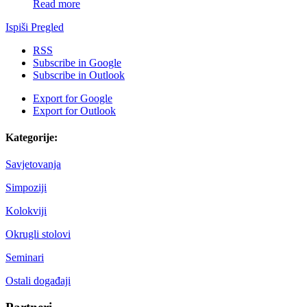
Read more
Ispiši
Pregled
RSS
Subscribe in
Google
Subscribe in
Outlook
Export for
Google
Export for
Outlook
Kategorije:
Savjetovanja
Simpoziji
Kolokviji
Okrugli stolovi
Seminari
Ostali događaji