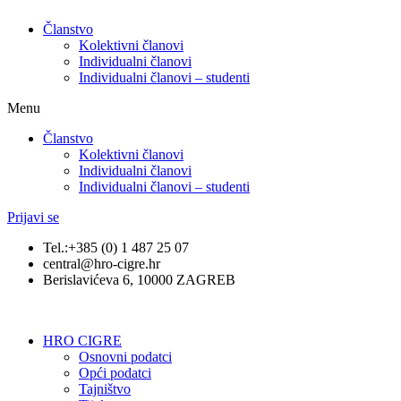
Članstvo
Kolektivni članovi
Individualni članovi
Individualni članovi – studenti
Menu
Članstvo
Kolektivni članovi
Individualni članovi
Individualni članovi – studenti
Prijavi se
Tel.:+385 (0) 1 487 25 07
central@hro-cigre.hr
Berislavićeva 6, 10000 ZAGREB
HRO CIGRE
Osnovni podatci​
Opći podatci
Tajništvo