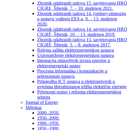
Zbornik odabranih radova 15. savjetovanja HRO
CIGRE, Šibenik, 7. – 10. studenog 2021.
Zbornik odabranih radova 14. (online) simpozija
o sustavu vođenja EES-a, 9. – 13. studenog
2020.
Zbornik odabranih radova 14. savjetovanja HRO
CIGRÉ, Šibenik, 10. – 13. studenog 2019.
Zbornik odabranih radova 13. savjetovanja HRO
CIGRÉ, Šibenik, 5. – 8. studenog 2017.
Relejna zaštita elektroenergetskog sustava
Uravnoteženje elektroenergetskog sustava
Integracija obnovljivih izvora energije u
elektroenergetski sustav
Procesna informatika i komunikacije u
prijenosnom sustavu
Prilagodba ICT sustava u elektroprivredi u
uvjetima liberaliziranog tržišta električne energije
Prijenosni sustav i reforma elektroenergetskog
sektora
Journal of Energy
Miljokaz
2000.-2050.
1950.-2000.
1900.-1950.
1850.-1900.