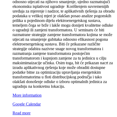
odnosno utjecati na njihovo smanjenje, ujedno razmatrajući
ekonomsku isplativost ugradnje Korištenjem suvremenijih
uređaja za mjerenje i nadzor, te aplikativnih rješenja za obradu
podataka u velikoj mjeri je olakšan posao analize pogonskih
prilika u pojedinom dijelu elektroenergetskog sustava,
temeljem čega se brže i lakše mogu donijeti kvalitetne odluke
o ugradnji ili zamjeni transformatora. U seminaru će biti
razmatrane strategije zamjene transformatora kojima se može
utjecati na smanjenje gubitaka odnosno efikasnost pogona
elektroenergetskog sustava. Biti će prikazane različite
strategije odabira nazivne snage novog transformatora i
razmatranja zamjene transformatora postojećim
transformatorom i kupnjom zamjene za tu jedinicu u cilju
maksimimaizacije učinka. Osim toga, bit će prikazan nacrt za
izradu aplikativnog rješenja koje može obraditi dostupne
podatke bitne za optimizaciju upravljanja energetskim
transformatorima u floti distribucijskog područja i tako
olakšati donošenje odluke o izboru optimalnih jedinica za
ugradnju na konkretnu lokaciju.
More information
Google Calendar
Read more