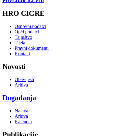
Povratak na vrh
HRO CIGRE
Osnovni podatci
Opći podatci
Tajništvo
Tijela
Pravni dokumenti
Kontakt
Novosti
Obavijesti
Arhiva
Događanja
Najava
Arhiva
Kalendar
Publikacije