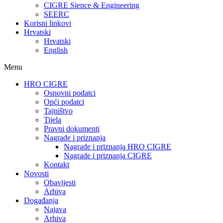
CIGRE Sience & Engineering
SEERC
Korisni linkovi
Hrvatski
Hrvatski
English
Menu
HRO CIGRE
Osnovni podatci​
Opći podatci
Tajništvo
Tijela
Pravni dokumenti
Nagrade i priznanja
Nagrade i priznanja HRO CIGRE
Nagrade i priznanja CIGRE
Kontakt
Novosti
Obavijesti
Arhiva
Događanja
Najava
Arhiva