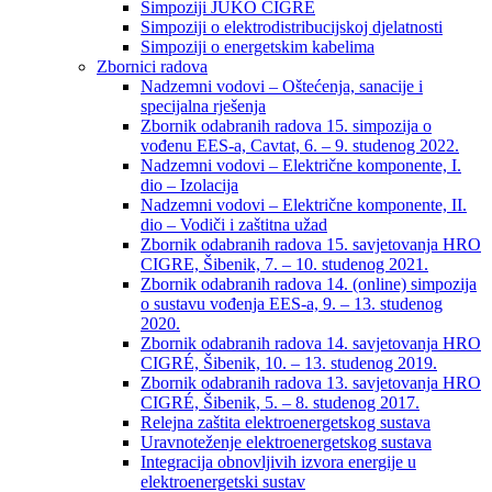
Simpoziji JUKO CIGRÉ
Simpoziji o elektrodistribucijskoj djelatnosti
Simpoziji o energetskim kabelima
Zbornici radova
Nadzemni vodovi – Oštećenja, sanacije i
specijalna rješenja
Zbornik odabranih radova 15. simpozija o
vođenu EES-a, Cavtat, 6. – 9. studenog 2022.
Nadzemni vodovi – Električne komponente, I.
dio – Izolacija
Nadzemni vodovi – Električne komponente, II.
dio – Vodiči i zaštitna užad
Zbornik odabranih radova 15. savjetovanja HRO
CIGRE, Šibenik, 7. – 10. studenog 2021.
Zbornik odabranih radova 14. (online) simpozija
o sustavu vođenja EES-a, 9. – 13. studenog
2020.
Zbornik odabranih radova 14. savjetovanja HRO
CIGRÉ, Šibenik, 10. – 13. studenog 2019.
Zbornik odabranih radova 13. savjetovanja HRO
CIGRÉ, Šibenik, 5. – 8. studenog 2017.
Relejna zaštita elektroenergetskog sustava
Uravnoteženje elektroenergetskog sustava
Integracija obnovljivih izvora energije u
elektroenergetski sustav