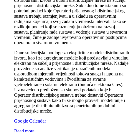
distribuiranih izvora u dubini distribucijske mreže na sučelju
prijenosne i distribucijske mreže. Sukladno tome istaknuti su
potrebni podaci koje Operatori prijenosnog i distribucijskog
sustava trebaju razmjenjivati, a u skladu sa operativnim
radnjama koje imaju svoj zadani vremenski interval. Tako se
razlikuju podaci koji se razmjenjuju obzirom na razvoj
sustava, planiranje rada sustava i vođenje sustava u stvarnom
vremenu, čime je zadnje uvjetovano operativnim postupcima
operatora u stvarnom vremenu.
Dane su teorijske podloge za eksplicitne modele distribuiranih
izvora, kao i za agregirane modele koji predstavljaju virtualnu
elektranu na sučelju prijenosne i distribucijske mreže. Nadalje
provedene su analize verifikacije razrađenih modela
usporedbom mjerenih vrijednosti tokova snaga i napona na
karakterističnim vodovima i čvorištima za stvarne
vjetroelektrane i solarnu elektranu (buduća elektrana Cres).
Uz navedeno predloženi su skupovi podataka koje bi
Operator distribucijskog sustava trebao dostaviti Operatoru
prijenosnog sustava kako bi se moglo provesti modeliranje i
agregiranje distribuiranih izvora penetriranih po dubini
distribucijske mreže.
Google Calendar
Read more