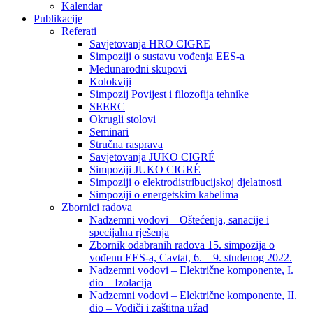
Kalendar
Publikacije
Referati
Savjetovanja HRO CIGRE
Simpoziji o sustavu vođenja EES-a
Međunarodni skupovi
Kolokviji​
Simpozij Povijest i filozofija tehnike
SEERC
Okrugli stolovi
Seminari​
Stručna rasprava​
Savjetovanja JUKO CIGRÉ
Simpoziji JUKO CIGRÉ
Simpoziji o elektrodistribucijskoj djelatnosti
Simpoziji o energetskim kabelima
Zbornici radova
Nadzemni vodovi – Oštećenja, sanacije i
specijalna rješenja
Zbornik odabranih radova 15. simpozija o
vođenu EES-a, Cavtat, 6. – 9. studenog 2022.
Nadzemni vodovi – Električne komponente, I.
dio – Izolacija
Nadzemni vodovi – Električne komponente, II.
dio – Vodiči i zaštitna užad