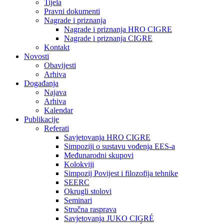
Tijela
Pravni dokumenti
Nagrade i priznanja
Nagrade i priznanja HRO CIGRE
Nagrade i priznanja CIGRE
Kontakt
Novosti
Obavijesti
Arhiva
Događanja
Najava
Arhiva
Kalendar
Publikacije
Referati
Savjetovanja HRO CIGRE
Simpoziji o sustavu vođenja EES-a
Međunarodni skupovi
Kolokviji​
Simpozij Povijest i filozofija tehnike
SEERC
Okrugli stolovi
Seminari​
Stručna rasprava​
Savjetovanja JUKO CIGRÉ