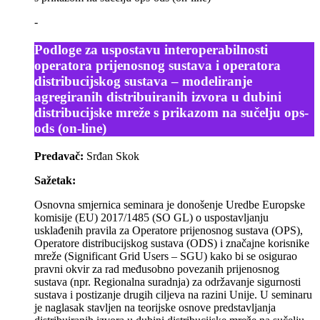
-
Podloge za uspostavu interoperabilnosti
operatora prijenosnog sustava i operatora
distribucijskog sustava – modeliranje
agregiranih distribuiranih izvora u dubini
distribucijske mreže s prikazom na sučelju ops-
ods (on-line)
Predavač:
Srđan Skok
Sažetak:
Osnovna smjernica seminara je donošenje Uredbe Europske
komisije (EU) 2017/1485 (SO GL) o uspostavljanju
usklađenih pravila za Operatore prijenosnog sustava (OPS),
Operatore distribucijskog sustava (ODS) i značajne korisnike
mreže (Significant Grid Users – SGU) kako bi se osigurao
pravni okvir za rad međusobno povezanih prijenosnog
sustava (npr. Regionalna suradnja) za održavanje sigurnosti
sustava i postizanje drugih ciljeva na razini Unije. U seminaru
je naglasak stavljen na teorijske osnove predstavljanja