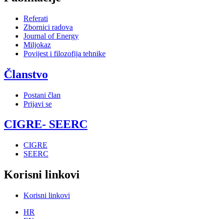
Referati
Zbornici radova
Journal of Energy
Miljokaz
Povijest i filozofija tehnike
Članstvo
Postani član
Prijavi se
CIGRE- SEERC
CIGRE
SEERC
Korisni linkovi
Korisni linkovi
HR