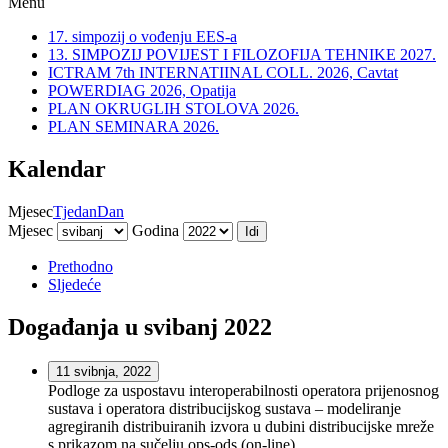
Menu
17. simpozij o vođenju EES-a
13. SIMPOZIJ POVIJEST I FILOZOFIJA TEHNIKE 2027.
ICTRAM 7th INTERNATIINAL COLL. 2026, Cavtat
POWERDIAG 2026, Opatija
PLAN OKRUGLIH STOLOVA 2026.
PLAN SEMINARA 2026.
Kalendar
Mjesec
Tjedan
Dan
Mjesec
Godina
Prethodno
Sljedeće
Događanja u svibanj 2022
11 svibnja, 2022
Podloge za uspostavu interoperabilnosti operatora prijenosnog
sustava i operatora distribucijskog sustava – modeliranje
agregiranih distribuiranih izvora u dubini distribucijske mreže
s prikazom na sučelju ops-ods (on-line)