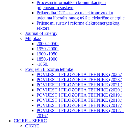
Procesna informatika i komunikacije u
prijenosnom sustavu
Prilagodba ICT sustava u elektroprivredi u
uvjetima liberaliziranog tržišta električne energije
Prijenosni sustav i reforma elektroenergetskog
sektora
Journal of Energy
Miljokaz
2000.-2050.
1950.-2000.
1900.-1950.
1850.-1900.
-1850.
Povijest i filozofija tehnike
POVIJEST I FILOZOFIJA TEHNIKE (2025.)
POVIJEST I FILOZOFIJA TEHNIKE (2023.)
POVIJEST I FILOZOFIJA TEHNIKE (2021.)
POVIJEST I FILOZOFIJA TEHNIKE (2020.)
POVIJEST I FILOZOFIJA TEHNIKE (2019.)
POVIJEST I FILOZOFIJA TEHNIKE (2018.)
POVIJEST I FILOZOFIJA TEHNIKE (2017.)
POVIJEST I FILOZOFIJA TEHNIKE (2012. –
2016.)
CIGRE – SEERC
CIGRE