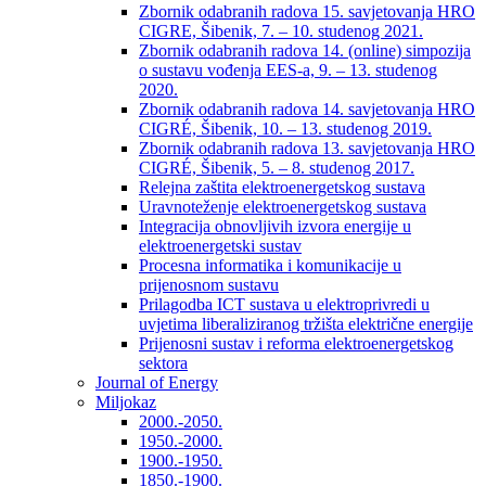
Zbornik odabranih radova 15. savjetovanja HRO
CIGRE, Šibenik, 7. – 10. studenog 2021.
Zbornik odabranih radova 14. (online) simpozija
o sustavu vođenja EES-a, 9. – 13. studenog
2020.
Zbornik odabranih radova 14. savjetovanja HRO
CIGRÉ, Šibenik, 10. – 13. studenog 2019.
Zbornik odabranih radova 13. savjetovanja HRO
CIGRÉ, Šibenik, 5. – 8. studenog 2017.
Relejna zaštita elektroenergetskog sustava
Uravnoteženje elektroenergetskog sustava
Integracija obnovljivih izvora energije u
elektroenergetski sustav
Procesna informatika i komunikacije u
prijenosnom sustavu
Prilagodba ICT sustava u elektroprivredi u
uvjetima liberaliziranog tržišta električne energije
Prijenosni sustav i reforma elektroenergetskog
sektora
Journal of Energy
Miljokaz
2000.-2050.
1950.-2000.
1900.-1950.
1850.-1900.