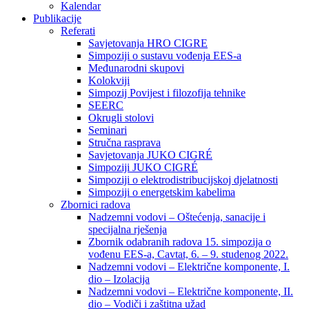
Kalendar
Publikacije
Referati
Savjetovanja HRO CIGRE
Simpoziji o sustavu vođenja EES-a
Međunarodni skupovi
Kolokviji​
Simpozij Povijest i filozofija tehnike
SEERC
Okrugli stolovi
Seminari​
Stručna rasprava​
Savjetovanja JUKO CIGRÉ
Simpoziji JUKO CIGRÉ
Simpoziji o elektrodistribucijskoj djelatnosti
Simpoziji o energetskim kabelima
Zbornici radova
Nadzemni vodovi – Oštećenja, sanacije i
specijalna rješenja
Zbornik odabranih radova 15. simpozija o
vođenu EES-a, Cavtat, 6. – 9. studenog 2022.
Nadzemni vodovi – Električne komponente, I.
dio – Izolacija
Nadzemni vodovi – Električne komponente, II.
dio – Vodiči i zaštitna užad