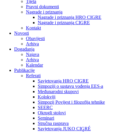
Tijela
Pravni dokumenti
Nagrade i priznanja
Nagrade i priznanja HRO CIGRE
Nagrade i priznanja CIGRE
Kontakt
Novosti
Obavijesti
Arhiva
Događanja
Najava
Arhiva
Kalendar
Publikacije
Referati
Savjetovanja HRO CIGRE
Simpoziji o sustavu vođenja EES-a
Međunarodni skupovi
Kolokviji​
Simpozij Povijest i filozofija tehnike
SEERC
Okrugli stolovi
Seminari​
Stručna rasprava​
Savjetovanja JUKO CIGRÉ