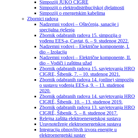
Simpoziji JUKO CIGRÉ
Simpoziji o elektrodistribucijskoj djelatnosti
Simpoziji o energetskim kabelima
Zbornici radova
Nadzemni vodovi – Oštećenja, sanacije i
specijalna rješenja
Zbornik odabranih radova 15. simpozija o
vođenu EES-a, Cavtat, 6. – 9. studenog 2022.
Nadzemni vodovi – Električne komponente, I.
dio – Izolacija
Nadzemni vodovi – Električne komponente, II.
dio – Vodiči i zaštitna užad
Zbornik odabranih radova 15. savjetovanja HRO
CIGRE, Šibenik, 7. – 10. studenog 2021.
Zbornik odabranih radova 14. (online) simpozija
o sustavu vođenja EES-a, 9. – 13. studenog
2020.
Zbornik odabranih radova 14. savjetovanja HRO
CIGRÉ, Šibenik, 10. – 13. studenog 2019.
Zbornik odabranih radova 13. savjetovanja HRO
CIGRÉ, Šibenik, 5. – 8. studenog 2017.
Relejna zaštita elektroenergetskog sustava
Uravnoteženje elektroenergetskog sustava
Integracija obnovljivih izvora energije u
elektroenergetski sustav