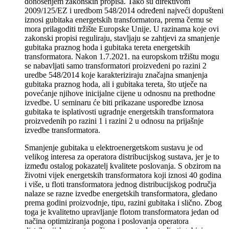
donošenjem zakonskih propisa. Tako su direktivom
2009/125/EZ i uredbom 548/2014 određeni najveći dopušteni
iznosi gubitaka energetskih transformatora, prema čemu se
mora prilagoditi tržište Europske Unije. U razinama koje ovi
zakonski propisi reguliraju, stavljaju se zahtjevi za smanjenje
gubitaka praznog hoda i gubitaka tereta energetskih
transformatora. Nakon 1.7.2021. na europskom tržištu mogu
se nabavljati samo transformatori proizvedeni po razini 2
uredbe 548/2014 koje karakteriziraju značajna smanjenja
gubitaka praznog hoda, ali i gubitaka tereta, što utječe na
povećanje njihove inicijalne cijene u odnosnu na prethodne
izvedbe. U seminaru će biti prikazane usporedbe iznosa
gubitaka te isplativosti ugradnje energetskih transformatora
proizvedenih po razini 1 i razini 2 u odnosu na prijašnje
izvedbe transformatora.
Smanjenje gubitaka u elektroenergetskom sustavu je od
velikog interesa za operatora distribucijskog sustava, jer je to
između ostalog pokazatelj kvalitete poslovanja. S obzirom na
životni vijek energetskih transformatora koji iznosi 40 godina
i više, u floti transformatora jednog distribucijskog područja
nalaze se razne izvedbe energetskih transformatora, gledano
prema godini proizvodnje, tipu, razini gubitaka i slično. Zbog
toga je kvalitetno upravljanje flotom transformatora jedan od
načina optimiziranja pogona i poslovanja operatora