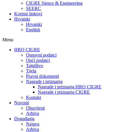
CIGRE Sience & Engineering
SEERC
Korisni linkovi
Hrvatski
Hrvatski
English
Menu
HRO CIGRE
Osnovni podatci​
Opći podatci
Tajništvo
Tijela
Pravni dokumenti
Nagrade i priznanja
Nagrade i priznanja HRO CIGRE
Nagrade i priznanja CIGRE
Kontakt
Novosti
Obavijesti
Arhiva
Događanja
Najava
Arhiva