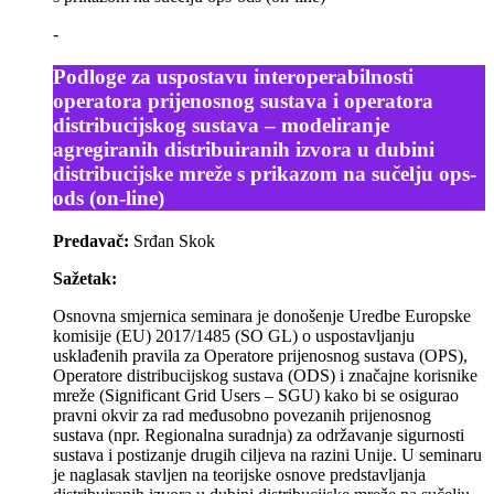
-
Podloge za uspostavu interoperabilnosti
operatora prijenosnog sustava i operatora
distribucijskog sustava – modeliranje
agregiranih distribuiranih izvora u dubini
distribucijske mreže s prikazom na sučelju ops-
ods (on-line)
Predavač:
Srđan Skok
Sažetak:
Osnovna smjernica seminara je donošenje Uredbe Europske
komisije (EU) 2017/1485 (SO GL) o uspostavljanju
usklađenih pravila za Operatore prijenosnog sustava (OPS),
Operatore distribucijskog sustava (ODS) i značajne korisnike
mreže (Significant Grid Users – SGU) kako bi se osigurao
pravni okvir za rad međusobno povezanih prijenosnog
sustava (npr. Regionalna suradnja) za održavanje sigurnosti
sustava i postizanje drugih ciljeva na razini Unije. U seminaru
je naglasak stavljen na teorijske osnove predstavljanja