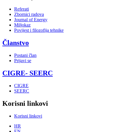
Referati
Zbornici radova
Journal of Energy
Miljokaz
Povijest i filozofija tehnike
Članstvo
Postani član
Prijavi se
CIGRE- SEERC
CIGRE
SEERC
Korisni linkovi
Korisni linkovi
HR
EN