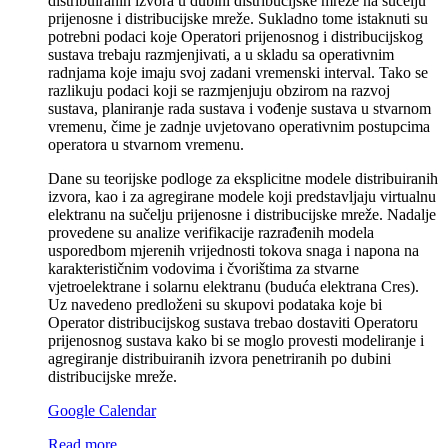
distribuiranih izvora u dubini distribucijske mreže na sučelju
prijenosne i distribucijske mreže. Sukladno tome istaknuti su
potrebni podaci koje Operatori prijenosnog i distribucijskog
sustava trebaju razmjenjivati, a u skladu sa operativnim
radnjama koje imaju svoj zadani vremenski interval. Tako se
razlikuju podaci koji se razmjenjuju obzirom na razvoj
sustava, planiranje rada sustava i vođenje sustava u stvarnom
vremenu, čime je zadnje uvjetovano operativnim postupcima
operatora u stvarnom vremenu.
Dane su teorijske podloge za eksplicitne modele distribuiranih
izvora, kao i za agregirane modele koji predstavljaju virtualnu
elektranu na sučelju prijenosne i distribucijske mreže. Nadalje
provedene su analize verifikacije razrađenih modela
usporedbom mjerenih vrijednosti tokova snaga i napona na
karakterističnim vodovima i čvorištima za stvarne
vjetroelektrane i solarnu elektranu (buduća elektrana Cres).
Uz navedeno predloženi su skupovi podataka koje bi
Operator distribucijskog sustava trebao dostaviti Operatoru
prijenosnog sustava kako bi se moglo provesti modeliranje i
agregiranje distribuiranih izvora penetriranih po dubini
distribucijske mreže.
Google Calendar
Read more