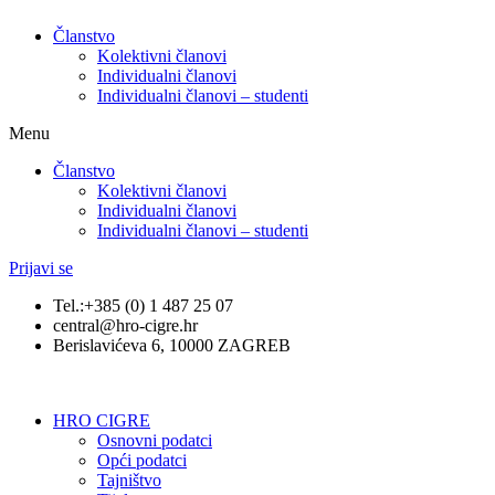
Članstvo
Kolektivni članovi
Individualni članovi
Individualni članovi – studenti
Menu
Članstvo
Kolektivni članovi
Individualni članovi
Individualni članovi – studenti
Prijavi se
Tel.:+385 (0) 1 487 25 07
central@hro-cigre.hr
Berislavićeva 6, 10000 ZAGREB
HRO CIGRE
Osnovni podatci​
Opći podatci
Tajništvo