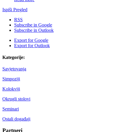
Ispiši
Pregled
RSS
Subscribe in
Google
Subscribe in
Outlook
Export for
Google
Export for
Outlook
Kategorije:
Savjetovanja
Simpoziji
Kolokviji
Okrugli stolovi
Seminari
Ostali događaji
Partneri