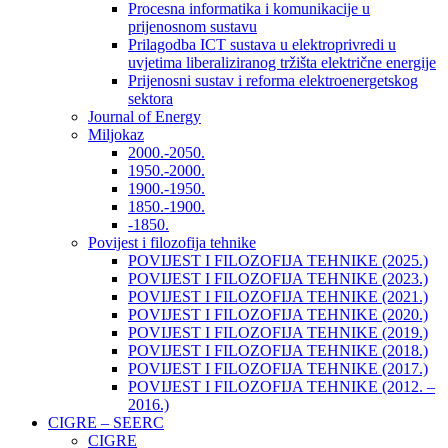
Procesna informatika i komunikacije u
prijenosnom sustavu
Prilagodba ICT sustava u elektroprivredi u
uvjetima liberaliziranog tržišta električne energije
Prijenosni sustav i reforma elektroenergetskog
sektora
Journal of Energy
Miljokaz
2000.-2050.
1950.-2000.
1900.-1950.
1850.-1900.
-1850.
Povijest i filozofija tehnike
POVIJEST I FILOZOFIJA TEHNIKE (2025.)
POVIJEST I FILOZOFIJA TEHNIKE (2023.)
POVIJEST I FILOZOFIJA TEHNIKE (2021.)
POVIJEST I FILOZOFIJA TEHNIKE (2020.)
POVIJEST I FILOZOFIJA TEHNIKE (2019.)
POVIJEST I FILOZOFIJA TEHNIKE (2018.)
POVIJEST I FILOZOFIJA TEHNIKE (2017.)
POVIJEST I FILOZOFIJA TEHNIKE (2012. –
2016.)
CIGRE – SEERC
CIGRE