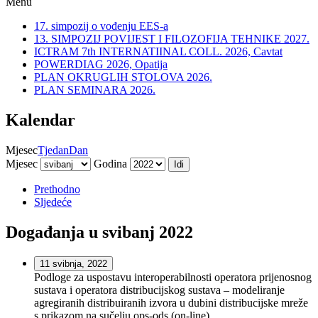
Menu
17. simpozij o vođenju EES-a
13. SIMPOZIJ POVIJEST I FILOZOFIJA TEHNIKE 2027.
ICTRAM 7th INTERNATIINAL COLL. 2026, Cavtat
POWERDIAG 2026, Opatija
PLAN OKRUGLIH STOLOVA 2026.
PLAN SEMINARA 2026.
Kalendar
Mjesec
Tjedan
Dan
Mjesec
Godina
Prethodno
Sljedeće
Događanja u svibanj 2022
11 svibnja, 2022
Podloge za uspostavu interoperabilnosti operatora prijenosnog
sustava i operatora distribucijskog sustava – modeliranje
agregiranih distribuiranih izvora u dubini distribucijske mreže
s prikazom na sučelju ops-ods (on-line)