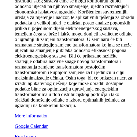
distribucijskog sustava čime se mogu kontrolirati gubici
odnosno utjecati na njihovo smanjenje, ujedno razmatrajući
ekonomsku isplativost ugradnje Korištenjem suvremenijih
uređaja za mjerenje i nadzor, te aplikativnih rješenja za obradu
podataka u velikoj mjeri je olakšan posao analize pogonskih
prilika u pojedinom dijelu elektroenergetskog sustava,
temeljem čega se brže i lakše mogu donijeti kvalitetne odluke
o ugradnji ili zamjeni transformatora. U seminaru će biti
razmatrane strategije zamjene transformatora kojima se može
utjecati na smanjenje gubitaka odnosno efikasnost pogona
elektroenergetskog sustava. Biti će prikazane različite
strategije odabira nazivne snage novog transformatora i
razmatranja zamjene transformatora postojećim
transformatorom i kupnjom zamjene za tu jedinicu u cilju
maksimimaizacije učinka. Osim toga, bit će prikazan nacrt za
izradu aplikativnog rješenja koje može obraditi dostupne
podatke bitne za optimizaciju upravljanja energetskim
transformatorima u floti distribucijskog područja i tako
olakšati donošenje odluke o izboru optimalnih jedinica za
ugradnju na konkretnu lokaciju.
More information
Google Calendar
Read more