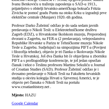
Ivanu Benkoviću u traženju zaposlenja u SAD-u 1913.,
prijateljstvo s obitelji hrvatsko-američkoga boksača Fritzia
Zivicha te pomoć gradu Puntu na otoku Krku u izgradnji prve
električne centrale (Munjare) 1920.-tih godina.
Profesor Darko Žubrinić održao je do sada sedam javnih
predavanja o Nikoli Tesli: u Elektrotehničkome društvu
Zagreb (EDZ), u Hrvatskome školskom muzeju, Preporodnoj
dvorani u Zagrebu, na FER-u (2 predavanja), veleposlanstvu
Republike Hrvatske u Parizu te Tehničkome muzeju Nikole
Tesle u Zagrebu. Sudjelujući na simpozijima PIFT-a (Povijest
i filozofija tehnike), objavio je tri članka o školovanju Nikole
Tesle u Hrvatskoj. Još dva članka bit će objavljena u zborniku
PIFT-a s prošlogodišnje konferencije, te još jedan opsežan
članak i tekst o Teslinu profesoru Martinu Sekuliću u Journal
of Croatian Studies (SAD). Profesor Žubrinić održao je i
dvosatno predavanje o Nikoli Tesli na Fakultetu hrvatskih
studija u okviru kolegija Hrvati u Sjevernoj Americi, te je
objavio pet članaka o Nikoli Tesli na portalu
www.croatianhistory.net .
Mjesto:
HAZU
Google Calendar