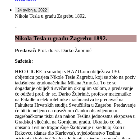
24 svibnja, 2022
Nikola Tesla u gradu Zagrebu 1892.
-
Nikola Tesla u gradu Zagrebu 1892.
Predavač:
Prof. dr. sc. Darko Žubrinić
Sažetak:
HRO CIGRE u suradnji s HAZU-om obilježava 130.
obljetnicu posjeta Nikole Tesle Zagrebu, koji se zbio na poziv
tadašnjega gradonačelnika Milana Amruša. To će se
događanje obilježiti svečanim okruglim stolom, a predavanje
će održati prof. dr. sc. Darko Žubrinić, profesor matematike
na Fakultetu elektrotehnike i računarstva te predavač na
Fakultetu Hrvatskih studija Sveučilišta u Zagrebu. Predavanje
će biti temeljeno na opsežnom članku objavljenom u
zagrebačkome tisku dan nakon Teslina jednosatna ekspozea u
Gradskoj vijećnici na Gornjemu gradu. Ukratko će biti
opisano Teslino trogodišnje školovanje u srednjoj školi u
Rakovcu (danas dio Karlovca), svjedočanstvo Teslina
asistenta i kolege Charlesa F. Scotta, njegova pomoć slikaru