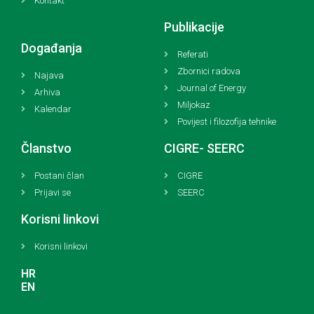
Kontakt
Publikacije
Događanja
Referati
Zbornici radova
Najava
Journal of Energy
Arhiva
Miljokaz
Kalendar
Povijest i filozofija tehnike
Članstvo
CIGRE- SEERC
Postani član
CIGRE
Prijavi se
SEERC
Korisni linkovi
Korisni linkovi
HR
EN