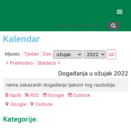
Kalendar
Mjesec
Godina
Mjesec
Tjedan
Dan
Prethodno
Sljedeće
Događanja u ožujak 2022
nema zakazanih događanja tjekom tog razdoblja.
Ispiši
RSS
Google
Outlook
Pregled
Subscribe
Subscribe
in
in
Google
Outlook
Export
Export
for
for
Kategorije: