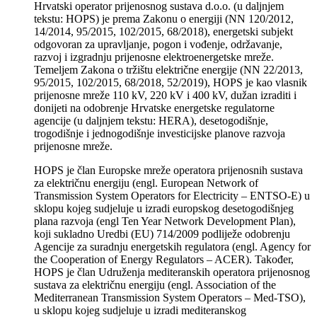
Hrvatski operator prijenosnog sustava d.o.o. (u daljnjem
tekstu: HOPS) je prema Zakonu o energiji (NN 120/2012,
14/2014, 95/2015, 102/2015, 68/2018), energetski subjekt
odgovoran za upravljanje, pogon i vođenje, održavanje,
razvoj i izgradnju prijenosne elektroenergetske mreže.
Temeljem Zakona o tržištu električne energije (NN 22/2013,
95/2015, 102/2015, 68/2018, 52/2019), HOPS je kao vlasnik
prijenosne mreže 110 kV, 220 kV i 400 kV, dužan izraditi i
donijeti na odobrenje Hrvatske energetske regulatorne
agencije (u daljnjem tekstu: HERA), desetogodišnje,
trogodišnje i jednogodišnje investicijske planove razvoja
prijenosne mreže.
HOPS je član Europske mreže operatora prijenosnih sustava
za električnu energiju (engl. European Network of
Transmission System Operators for Electricity – ENTSO-E) u
sklopu kojeg sudjeluje u izradi europskog desetogodišnjeg
plana razvoja (engl Ten Year Network Development Plan),
koji sukladno Uredbi (EU) 714/2009 podliježe odobrenju
Agencije za suradnju energetskih regulatora (engl. Agency for
the Cooperation of Energy Regulators – ACER). Također,
HOPS je član Udruženja mediteranskih operatora prijenosnog
sustava za električnu energiju (engl. Association of the
Mediterranean Transmission System Operators – Med-TSO),
u sklopu kojeg sudjeluje u izradi mediteranskog