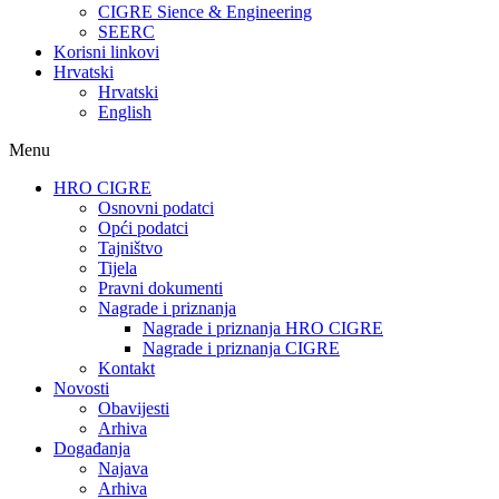
CIGRE Sience & Engineering
SEERC
Korisni linkovi
Hrvatski
Hrvatski
English
Menu
HRO CIGRE
Osnovni podatci​
Opći podatci
Tajništvo
Tijela
Pravni dokumenti
Nagrade i priznanja
Nagrade i priznanja HRO CIGRE
Nagrade i priznanja CIGRE
Kontakt
Novosti
Obavijesti
Arhiva
Događanja
Najava
Arhiva