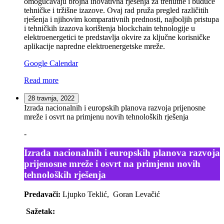
omogućavaju brojna inovativna rješenja za trenutne i buduće
tehničke i tržišne izazove. Ovaj rad pruža pregled različitih
rješenja i njihovim komparativnih prednosti, najboljih pristupa
i tehničkih izazova korištenja blockchain tehnologije u
elektroenergetici te predstavlja okvire za ključne korisničke
aplikacije napredne elektroenergetske mreže.
Google Calendar
Read more
28 travnja, 2022
Izrada nacionalnih i europskih planova razvoja prijenosne
mreže i osvrt na primjenu novih tehnoloških rješenja
-
Izrada nacionalnih i europskih planova razvoja
prijenosne mreže i osvrt na primjenu novih
tehnoloških rješenja
Predavači:
Ljupko Teklić, Goran Levačić
Sažetak: