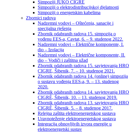
Simpoziji JUKO CIGRÉ
Simpoziji o elektrodistribucijskoj djelatnosti
Simpoziji o energetskim kabelima
Zbornici radova
Nadzemni vodovi – Oštećenja, sanacije i
specijalna rješenja
Zbornik odabranih radova 15. simpozija o
vođenu EES-a, Cavtat, 6. – 9. studenog 2022.
Nadzemni vodovi – Električne komponente, I.
dio – Izolacija
Nadzemni vodovi – Električne komponente, II.
dio – Vodiči i zaštitna užad
Zbornik odabranih radova 15. savjetovanja HRO
CIGRE, Šibenik, 7. – 10. studenog 2021.
Zbornik odabranih radova 14. (online) simpozija
o sustavu vođenja EES-a, 9. – 13. studenog
2020.
Zbornik odabranih radova 14. savjetovanja HRO
CIGRÉ, Šibenik, 10. – 13. studenog 2019.
Zbornik odabranih radova 13. savjetovanja HRO
CIGRÉ, Šibenik, 5. – 8. studenog 2017.
Relejna zaštita elektroenergetskog sustava
Uravnoteženje elektroenergetskog sustava
Integracija obnovljivih izvora energije u
elektroenergetski sustav