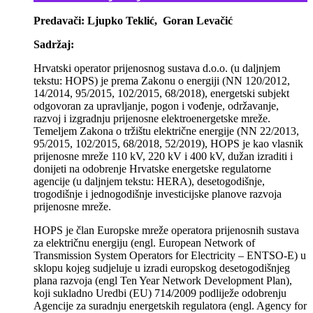
Predavači: Ljupko Teklić, Goran Levačić
Sadržaj:
Hrvatski operator prijenosnog sustava d.o.o. (u daljnjem
tekstu: HOPS) je prema Zakonu o energiji (NN 120/2012,
14/2014, 95/2015, 102/2015, 68/2018), energetski subjekt
odgovoran za upravljanje, pogon i vođenje, održavanje,
razvoj i izgradnju prijenosne elektroenergetske mreže.
Temeljem Zakona o tržištu električne energije (NN 22/2013,
95/2015, 102/2015, 68/2018, 52/2019), HOPS je kao vlasnik
prijenosne mreže 110 kV, 220 kV i 400 kV, dužan izraditi i
donijeti na odobrenje Hrvatske energetske regulatorne
agencije (u daljnjem tekstu: HERA), desetogodišnje,
trogodišnje i jednogodišnje investicijske planove razvoja
prijenosne mreže.
HOPS je član Europske mreže operatora prijenosnih sustava
za električnu energiju (engl. European Network of
Transmission System Operators for Electricity – ENTSO-E) u
sklopu kojeg sudjeluje u izradi europskog desetogodišnjeg
plana razvoja (engl Ten Year Network Development Plan),
koji sukladno Uredbi (EU) 714/2009 podliježe odobrenju
Agencije za suradnju energetskih regulatora (engl. Agency for