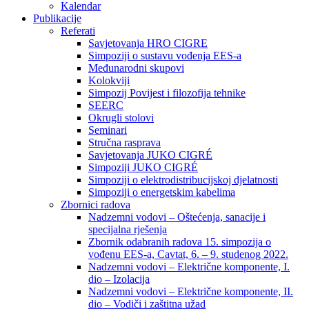
Kalendar
Publikacije
Referati
Savjetovanja HRO CIGRE
Simpoziji o sustavu vođenja EES-a
Međunarodni skupovi
Kolokviji​
Simpozij Povijest i filozofija tehnike
SEERC
Okrugli stolovi
Seminari​
Stručna rasprava​
Savjetovanja JUKO CIGRÉ
Simpoziji JUKO CIGRÉ
Simpoziji o elektrodistribucijskoj djelatnosti
Simpoziji o energetskim kabelima
Zbornici radova
Nadzemni vodovi – Oštećenja, sanacije i
specijalna rješenja
Zbornik odabranih radova 15. simpozija o
vođenu EES-a, Cavtat, 6. – 9. studenog 2022.
Nadzemni vodovi – Električne komponente, I.
dio – Izolacija
Nadzemni vodovi – Električne komponente, II.
dio – Vodiči i zaštitna užad