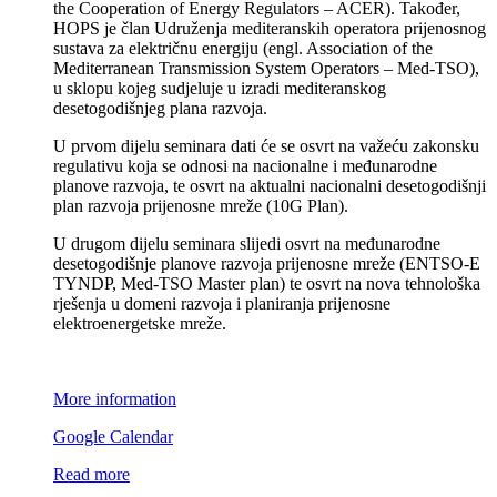
the Cooperation of Energy Regulators – ACER). Također,
HOPS je član Udruženja mediteranskih operatora prijenosnog
sustava za električnu energiju (engl. Association of the
Mediterranean Transmission System Operators – Med-TSO),
u sklopu kojeg sudjeluje u izradi mediteranskog
desetogodišnjeg plana razvoja.
U prvom dijelu seminara dati će se osvrt na važeću zakonsku
regulativu koja se odnosi na nacionalne i međunarodne
planove razvoja, te osvrt na aktualni nacionalni desetogodišnji
plan razvoja prijenosne mreže (10G Plan).
U drugom dijelu seminara slijedi osvrt na međunarodne
desetogodišnje planove razvoja prijenosne mreže (ENTSO-E
TYNDP, Med-TSO Master plan) te osvrt na nova tehnološka
rješenja u domeni razvoja i planiranja prijenosne
elektroenergetske mreže.
More information
Google Calendar
Read more