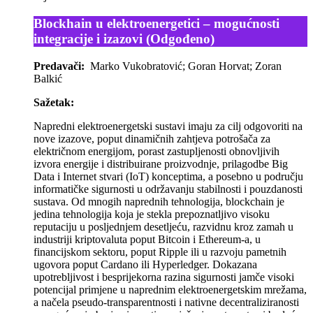
Blockhain u elektroenergetici – mogućnosti
integracije i izazovi (Odgođeno)
Predavači:
Marko Vukobratović; Goran Horvat; Zoran
Balkić
Sažetak:
Napredni elektroenergetski sustavi imaju za cilj odgovoriti na
nove izazove, poput dinamičnih zahtjeva potrošača za
električnom energijom, porast zastupljenosti obnovljivih
izvora energije i distribuirane proizvodnje, prilagodbe Big
Data i Internet stvari (IoT) konceptima, a posebno u području
informatičke sigurnosti u održavanju stabilnosti i pouzdanosti
sustava. Od mnogih naprednih tehnologija, blockchain je
jedina tehnologija koja je stekla prepoznatljivo visoku
reputaciju u posljednjem desetljeću, razvidnu kroz zamah u
industriji kriptovaluta poput Bitcoin i Ethereum-a, u
financijskom sektoru, poput Ripple ili u razvoju pametnih
ugovora poput Cardano ili Hyperledger. Dokazana
upotrebljivost i besprijekorna razina sigurnosti jamče visoki
potencijal primjene u naprednim elektroenergetskim mrežama,
a načela pseudo-transparentnosti i nativne decentraliziranosti