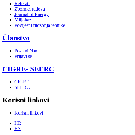
Referati
Zbornici radova
Journal of Energy
Miljokaz
Povijest i filozofija tehnike
Članstvo
Postani član
Prijavi se
CIGRE- SEERC
CIGRE
SEERC
Korisni linkovi
Korisni linkovi
HR
EN