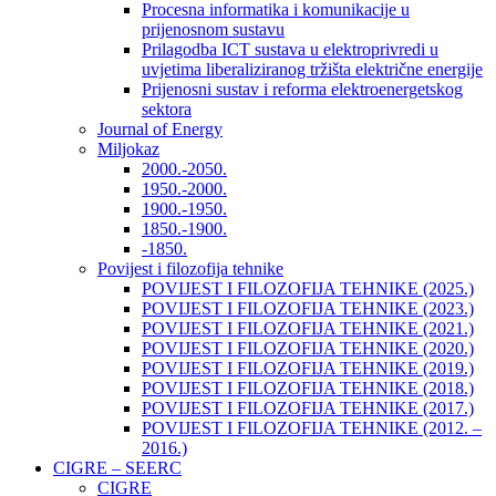
Procesna informatika i komunikacije u
prijenosnom sustavu
Prilagodba ICT sustava u elektroprivredi u
uvjetima liberaliziranog tržišta električne energije
Prijenosni sustav i reforma elektroenergetskog
sektora
Journal of Energy
Miljokaz
2000.-2050.
1950.-2000.
1900.-1950.
1850.-1900.
-1850.
Povijest i filozofija tehnike
POVIJEST I FILOZOFIJA TEHNIKE (2025.)
POVIJEST I FILOZOFIJA TEHNIKE (2023.)
POVIJEST I FILOZOFIJA TEHNIKE (2021.)
POVIJEST I FILOZOFIJA TEHNIKE (2020.)
POVIJEST I FILOZOFIJA TEHNIKE (2019.)
POVIJEST I FILOZOFIJA TEHNIKE (2018.)
POVIJEST I FILOZOFIJA TEHNIKE (2017.)
POVIJEST I FILOZOFIJA TEHNIKE (2012. –
2016.)
CIGRE – SEERC
CIGRE