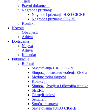
Tijela
Pravni dokumenti
Nagrade i priznanja
Nagrade i priznanja HRO CIGRE
Nagrade i priznanja CIGRE
Kontakt
Novosti
Obavijesti
Arhiva
Događanja
Najava
Arhiva
Kalendar
Publikacije
Referati
Savjetovanja HRO CIGRE
Simpoziji o sustavu vođenja EES-a
Međunarodni skupovi
Kolokviji​
Simpozij Povijest i filozofija tehnike
SEERC
Okrugli stolovi
Seminari​
Stručna rasprava​
Savjetovanja JUKO CIGRÉ