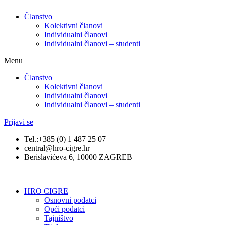
Članstvo
Kolektivni članovi
Individualni članovi
Individualni članovi – studenti
Menu
Članstvo
Kolektivni članovi
Individualni članovi
Individualni članovi – studenti
Prijavi se
Tel.:+385 (0) 1 487 25 07
central@hro-cigre.hr
Berislavićeva 6, 10000 ZAGREB
HRO CIGRE
Osnovni podatci​
Opći podatci
Tajništvo