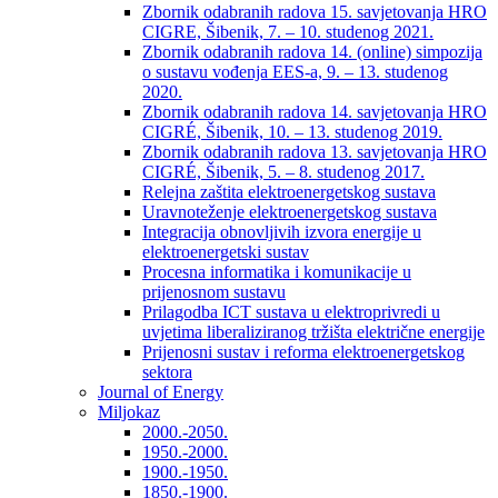
Zbornik odabranih radova 15. savjetovanja HRO
CIGRE, Šibenik, 7. – 10. studenog 2021.
Zbornik odabranih radova 14. (online) simpozija
o sustavu vođenja EES-a, 9. – 13. studenog
2020.
Zbornik odabranih radova 14. savjetovanja HRO
CIGRÉ, Šibenik, 10. – 13. studenog 2019.
Zbornik odabranih radova 13. savjetovanja HRO
CIGRÉ, Šibenik, 5. – 8. studenog 2017.
Relejna zaštita elektroenergetskog sustava
Uravnoteženje elektroenergetskog sustava
Integracija obnovljivih izvora energije u
elektroenergetski sustav
Procesna informatika i komunikacije u
prijenosnom sustavu
Prilagodba ICT sustava u elektroprivredi u
uvjetima liberaliziranog tržišta električne energije
Prijenosni sustav i reforma elektroenergetskog
sektora
Journal of Energy
Miljokaz
2000.-2050.
1950.-2000.
1900.-1950.
1850.-1900.