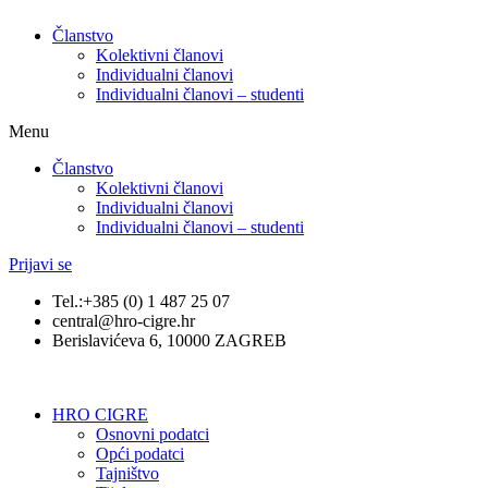
Članstvo
Kolektivni članovi
Individualni članovi
Individualni članovi – studenti
Menu
Članstvo
Kolektivni članovi
Individualni članovi
Individualni članovi – studenti
Prijavi se
Tel.:+385 (0) 1 487 25 07
central@hro-cigre.hr
Berislavićeva 6, 10000 ZAGREB
HRO CIGRE
Osnovni podatci​
Opći podatci
Tajništvo