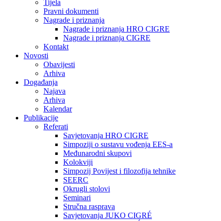
Tijela
Pravni dokumenti
Nagrade i priznanja
Nagrade i priznanja HRO CIGRE
Nagrade i priznanja CIGRE
Kontakt
Novosti
Obavijesti
Arhiva
Događanja
Najava
Arhiva
Kalendar
Publikacije
Referati
Savjetovanja HRO CIGRE
Simpoziji o sustavu vođenja EES-a
Međunarodni skupovi
Kolokviji​
Simpozij Povijest i filozofija tehnike
SEERC
Okrugli stolovi
Seminari​
Stručna rasprava​
Savjetovanja JUKO CIGRÉ