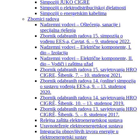
Simpoziji JUKO CIGRÉ
Simpoziji o elektrodistribucijskoj djelatnosti
Simpoziji o energetskim kabelima
Zbornici radova
Nadzemni vodovi – Oštećenja, sanacije i
specijalna rješenja
Zbornik odabranih radova 15. simpozija o
vođenu EES-a, Cavtat, 6. – 9. studenog 2022.
Nadzemni vodovi – Električne komponente, I.
dio – Izolacija
Nadzemni vodovi – Električne komponente, II.
dio – Vodiči i zaštitna užad
Zbornik odabranih radova 15. savjetovanja HRO
CIGRE, Šibenik, 7. – 10. studenog 2021.
Zbornik odabranih radova 14. (online) simpozija
o sustavu vođenja EES-a, 9. – 13. studenog
2020.
Zbornik odabranih radova 14. savjetovanja HRO
CIGRÉ, Šibenik, 10. – 13. studenog 2019.
Zbornik odabranih radova 13. savjetovanja HRO
CIGRÉ, Šibenik, 5. – 8. studenog 2017.
Relejna zaštita elektroenergetskog sustava
Uravnoteženje elektroenergetskog sustava
Integracija obnovljivih izvora energije u
elektroenergetski sustav