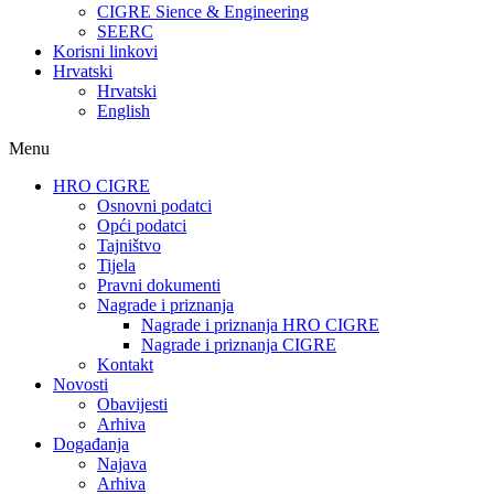
CIGRE Sience & Engineering
SEERC
Korisni linkovi
Hrvatski
Hrvatski
English
Menu
HRO CIGRE
Osnovni podatci​
Opći podatci
Tajništvo
Tijela
Pravni dokumenti
Nagrade i priznanja
Nagrade i priznanja HRO CIGRE
Nagrade i priznanja CIGRE
Kontakt
Novosti
Obavijesti
Arhiva
Događanja
Najava
Arhiva