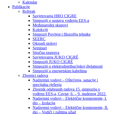
Kalendar
Publikacije
Referati
Savjetovanja HRO CIGRE
Simpoziji o sustavu vođenja EES-a
Međunarodni skupovi
Kolokviji​
Simpozij Povijest i filozofija tehnike
SEERC
Okrugli stolovi
Seminari​
Stručna rasprava​
Savjetovanja JUKO CIGRÉ
Simpoziji JUKO CIGRÉ
Simpoziji o elektrodistribucijskoj djelatnosti
Simpoziji o energetskim kabelima
Zbornici radova
Nadzemni vodovi – Oštećenja, sanacije i
specijalna rješenja
Zbornik odabranih radova 15. simpozija o
vođenu EES-a, Cavtat, 6. – 9. studenog 2022.
Nadzemni vodovi – Električne komponente, I.
dio – Izolacija
Nadzemni vodovi – Električne komponente, II.
dio – Vodiči i zaštitna užad