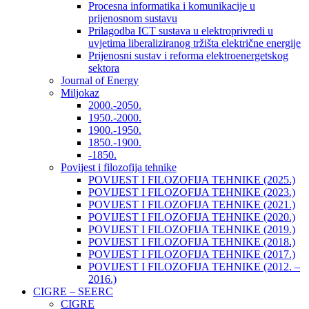
Procesna informatika i komunikacije u
prijenosnom sustavu
Prilagodba ICT sustava u elektroprivredi u
uvjetima liberaliziranog tržišta električne energije
Prijenosni sustav i reforma elektroenergetskog
sektora
Journal of Energy
Miljokaz
2000.-2050.
1950.-2000.
1900.-1950.
1850.-1900.
-1850.
Povijest i filozofija tehnike
POVIJEST I FILOZOFIJA TEHNIKE (2025.)
POVIJEST I FILOZOFIJA TEHNIKE (2023.)
POVIJEST I FILOZOFIJA TEHNIKE (2021.)
POVIJEST I FILOZOFIJA TEHNIKE (2020.)
POVIJEST I FILOZOFIJA TEHNIKE (2019.)
POVIJEST I FILOZOFIJA TEHNIKE (2018.)
POVIJEST I FILOZOFIJA TEHNIKE (2017.)
POVIJEST I FILOZOFIJA TEHNIKE (2012. –
2016.)
CIGRE – SEERC
CIGRE