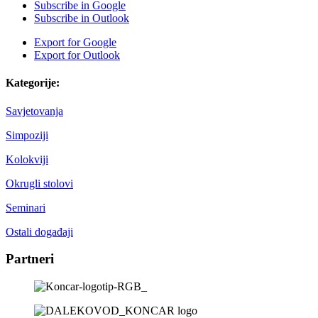
Subscribe in
Google
Subscribe in
Outlook
Export for
Google
Export for
Outlook
Kategorije:
Savjetovanja
Simpoziji
Kolokviji
Okrugli stolovi
Seminari
Ostali događaji
Partneri