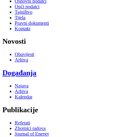
Osnovni podatci
Opći podatci
Tajništvo
Tijela
Pravni dokumenti
Kontakt
Novosti
Obavijesti
Arhiva
Događanja
Najava
Arhiva
Kalendar
Publikacije
Referati
Zbornici radova
Journal of Energy