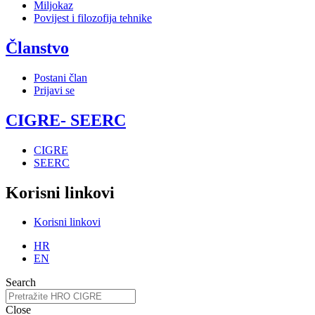
Miljokaz
Povijest i filozofija tehnike
Članstvo
Postani član
Prijavi se
CIGRE- SEERC
CIGRE
SEERC
Korisni linkovi
Korisni linkovi
HR
EN
Search
Close