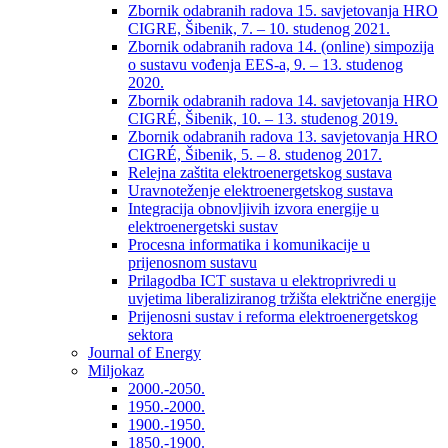
Zbornik odabranih radova 15. savjetovanja HRO
CIGRE, Šibenik, 7. – 10. studenog 2021.
Zbornik odabranih radova 14. (online) simpozija
o sustavu vođenja EES-a, 9. – 13. studenog
2020.
Zbornik odabranih radova 14. savjetovanja HRO
CIGRÉ, Šibenik, 10. – 13. studenog 2019.
Zbornik odabranih radova 13. savjetovanja HRO
CIGRÉ, Šibenik, 5. – 8. studenog 2017.
Relejna zaštita elektroenergetskog sustava
Uravnoteženje elektroenergetskog sustava
Integracija obnovljivih izvora energije u
elektroenergetski sustav
Procesna informatika i komunikacije u
prijenosnom sustavu
Prilagodba ICT sustava u elektroprivredi u
uvjetima liberaliziranog tržišta električne energije
Prijenosni sustav i reforma elektroenergetskog
sektora
Journal of Energy
Miljokaz
2000.-2050.
1950.-2000.
1900.-1950.
1850.-1900.