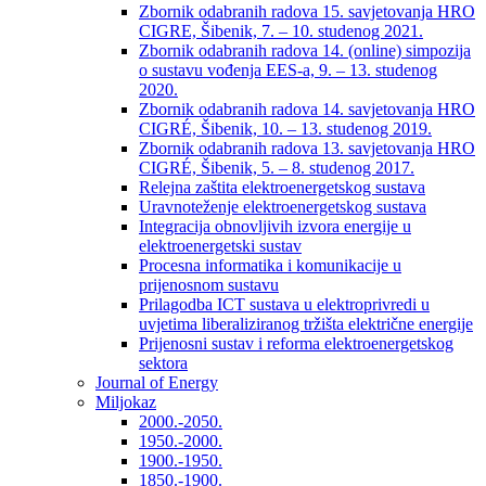
Zbornik odabranih radova 15. savjetovanja HRO
CIGRE, Šibenik, 7. – 10. studenog 2021.
Zbornik odabranih radova 14. (online) simpozija
o sustavu vođenja EES-a, 9. – 13. studenog
2020.
Zbornik odabranih radova 14. savjetovanja HRO
CIGRÉ, Šibenik, 10. – 13. studenog 2019.
Zbornik odabranih radova 13. savjetovanja HRO
CIGRÉ, Šibenik, 5. – 8. studenog 2017.
Relejna zaštita elektroenergetskog sustava
Uravnoteženje elektroenergetskog sustava
Integracija obnovljivih izvora energije u
elektroenergetski sustav
Procesna informatika i komunikacije u
prijenosnom sustavu
Prilagodba ICT sustava u elektroprivredi u
uvjetima liberaliziranog tržišta električne energije
Prijenosni sustav i reforma elektroenergetskog
sektora
Journal of Energy
Miljokaz
2000.-2050.
1950.-2000.
1900.-1950.
1850.-1900.