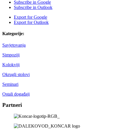
Subscribe in
Google
Subscribe in
Outlook
Export for
Google
Export for
Outlook
Kategorije:
Savjetovanja
Simpoziji
Kolokviji
Okrugli stolovi
Seminari
Ostali događaji
Partneri