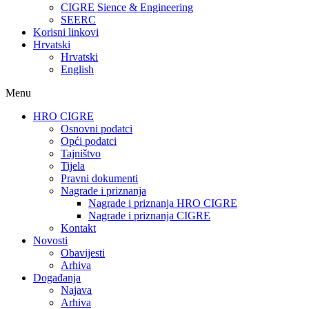
CIGRE Sience & Engineering
SEERC
Korisni linkovi
Hrvatski
Hrvatski
English
Menu
HRO CIGRE
Osnovni podatci​
Opći podatci
Tajništvo
Tijela
Pravni dokumenti
Nagrade i priznanja
Nagrade i priznanja HRO CIGRE
Nagrade i priznanja CIGRE
Kontakt
Novosti
Obavijesti
Arhiva
Događanja
Najava
Arhiva