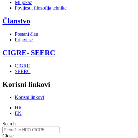
Miljokaz
Povijest i filozofija tehnike
Članstvo
Postani član
Prijavi se
CIGRE- SEERC
CIGRE
SEERC
Korisni linkovi
Korisni linkovi
HR
EN
Search
Close