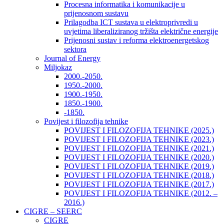
Procesna informatika i komunikacije u
prijenosnom sustavu
Prilagodba ICT sustava u elektroprivredi u
uvjetima liberaliziranog tržišta električne energije
Prijenosni sustav i reforma elektroenergetskog
sektora
Journal of Energy
Miljokaz
2000.-2050.
1950.-2000.
1900.-1950.
1850.-1900.
-1850.
Povijest i filozofija tehnike
POVIJEST I FILOZOFIJA TEHNIKE (2025.)
POVIJEST I FILOZOFIJA TEHNIKE (2023.)
POVIJEST I FILOZOFIJA TEHNIKE (2021.)
POVIJEST I FILOZOFIJA TEHNIKE (2020.)
POVIJEST I FILOZOFIJA TEHNIKE (2019.)
POVIJEST I FILOZOFIJA TEHNIKE (2018.)
POVIJEST I FILOZOFIJA TEHNIKE (2017.)
POVIJEST I FILOZOFIJA TEHNIKE (2012. –
2016.)
CIGRE – SEERC
CIGRE