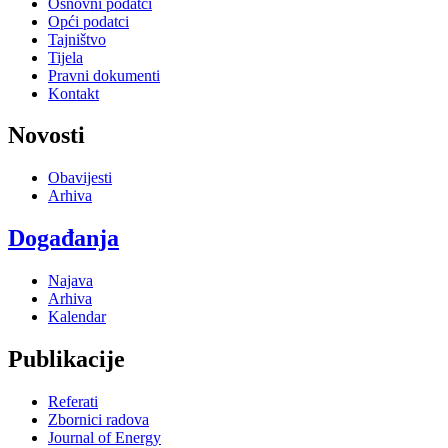
Osnovni podatci
Opći podatci
Tajništvo
Tijela
Pravni dokumenti
Kontakt
Novosti
Obavijesti
Arhiva
Događanja
Najava
Arhiva
Kalendar
Publikacije
Referati
Zbornici radova
Journal of Energy