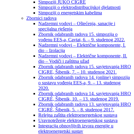
Simpoziji JUKO CIGRÉ
Simpoziji o elektrodistribucijskoj djelatnosti
Simpoziji o energetskim kabelima
Zbornici radova
Nadzemni vodovi – Oštećenja, sanacije i
specijalna rješenja
Zbornik odabranih radova 15. simpozija o
vođenu EES-a, Cavtat, 6. – 9. studenog 2022.
Nadzemni vodovi – Električne komponente, I.
dio – Izolacija
Nadzemni vodovi – Električne komponente, II.
dio – Vodiči i zaštitna užad
Zbornik odabranih radova 15. savjetovanja HRO
CIGRE, Šibenik, 7. – 10. studenog 2021.
Zbornik odabranih radova 14. (online) simpozija
o sustavu vođenja EES-a, 9. – 13. studenog
2020.
Zbornik odabranih radova 14. savjetovanja HRO
CIGRÉ, Šibenik, 10. – 13. studenog 2019.
Zbornik odabranih radova 13. savjetovanja HRO
CIGRÉ, Šibenik, 5. – 8. studenog 2017.
Relejna zaštita elektroenergetskog sustava
Uravnoteženje elektroenergetskog sustava
Integracija obnovljivih izvora energije u
elektroenergetski sustav