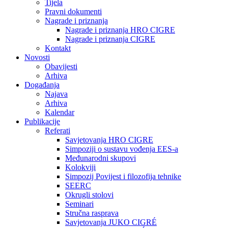
Tijela
Pravni dokumenti
Nagrade i priznanja
Nagrade i priznanja HRO CIGRE
Nagrade i priznanja CIGRE
Kontakt
Novosti
Obavijesti
Arhiva
Događanja
Najava
Arhiva
Kalendar
Publikacije
Referati
Savjetovanja HRO CIGRE
Simpoziji o sustavu vođenja EES-a
Međunarodni skupovi
Kolokviji​
Simpozij Povijest i filozofija tehnike
SEERC
Okrugli stolovi
Seminari​
Stručna rasprava​
Savjetovanja JUKO CIGRÉ