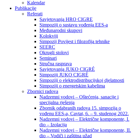
Kalendar
Publikacije
Referati
Savjetovanja HRO CIGRE
Simpoziji o sustavu vođenja EES-a
Međunarodni skupovi
Kolokviji​
Simpozij Povijest i filozofija tehnike
SEERC
Okrugli stolovi
Seminari​
Stručna rasprava​
Savjetovanja JUKO CIGRÉ
Simpoziji JUKO CIGRÉ
Simpoziji o elektrodistribucijskoj djelatnosti
Simpoziji o energetskim kabelima
Zbornici radova
Nadzemni vodovi – Oštećenja, sanacije i
specijalna rješenja
Zbornik odabranih radova 15. simpozija o
vođenu EES-a, Cavtat, 6. – 9. studenog 2022.
Nadzemni vodovi – Električne komponente, I.
dio – Izolacija
Nadzemni vodovi – Električne komponente, II.
dio – Vodiči i zaštitna užad