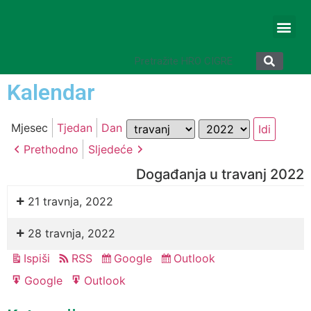
Kalendar
Mjesec
Godina
Mjesec
Tjedan
Dan
Prethodno
Sljedeće
Događanja u travanj 2022
21 travnja, 2022
28 travnja, 2022
Ispiši
RSS
Google
Outlook
Pregled
Subscribe
Subscribe
in
in
Google
Outlook
Export
Export
for
for