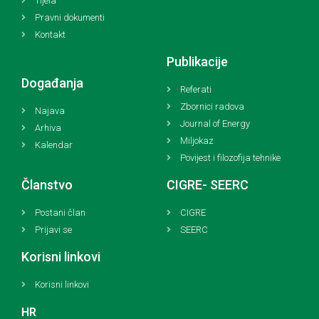
Tijela
Pravni dokumenti
Kontakt
Publikacije
Događanja
Referati
Zbornici radova
Najava
Journal of Energy
Arhiva
Miljokaz
Kalendar
Povijest i filozofija tehnike
Članstvo
CIGRE- SEERC
Postani član
CIGRE
Prijavi se
SEERC
Korisni linkovi
Korisni linkovi
HR