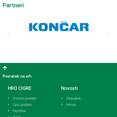
Partneri
Povratak na vrh
HRO CIGRE
Novosti
Osnovni podatci
Obavijesti
Opći podatci
Arhiva
Tajništvo