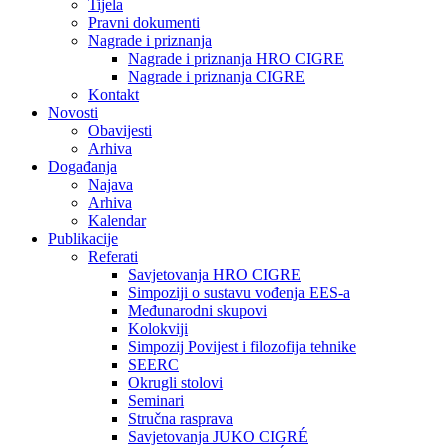
Tijela
Pravni dokumenti
Nagrade i priznanja
Nagrade i priznanja HRO CIGRE
Nagrade i priznanja CIGRE
Kontakt
Novosti
Obavijesti
Arhiva
Događanja
Najava
Arhiva
Kalendar
Publikacije
Referati
Savjetovanja HRO CIGRE
Simpoziji o sustavu vođenja EES-a
Međunarodni skupovi
Kolokviji​
Simpozij Povijest i filozofija tehnike
SEERC
Okrugli stolovi
Seminari​
Stručna rasprava​
Savjetovanja JUKO CIGRÉ