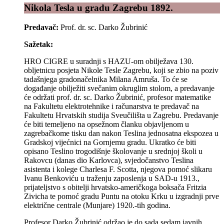
Nikola Tesla u gradu Zagrebu 1892.
Predavač:
Prof. dr. sc. Darko Žubrinić
Sažetak:
HRO CIGRE u suradnji s HAZU-om obilježava 130.
obljetnicu posjeta Nikole Tesle Zagrebu, koji se zbio na poziv
tadašnjega gradonačelnika Milana Amruša. To će se
događanje obilježiti svečanim okruglim stolom, a predavanje
će održati prof. dr. sc. Darko Žubrinić, profesor matematike
na Fakultetu elektrotehnike i računarstva te predavač na
Fakultetu Hrvatskih studija Sveučilišta u Zagrebu. Predavanje
će biti temeljeno na opsežnom članku objavljenom u
zagrebačkome tisku dan nakon Teslina jednosatna ekspozea u
Gradskoj vijećnici na Gornjemu gradu. Ukratko će biti
opisano Teslino trogodišnje školovanje u srednjoj školi u
Rakovcu (danas dio Karlovca), svjedočanstvo Teslina
asistenta i kolege Charlesa F. Scotta, njegova pomoć slikaru
Ivanu Benkoviću u traženju zaposlenja u SAD-u 1913.,
prijateljstvo s obitelji hrvatsko-američkoga boksača Fritzia
Zivicha te pomoć gradu Puntu na otoku Krku u izgradnji prve
električne centrale (Munjare) 1920.-tih godina.
Profesor Darko Žubrinić održao je do sada sedam javnih