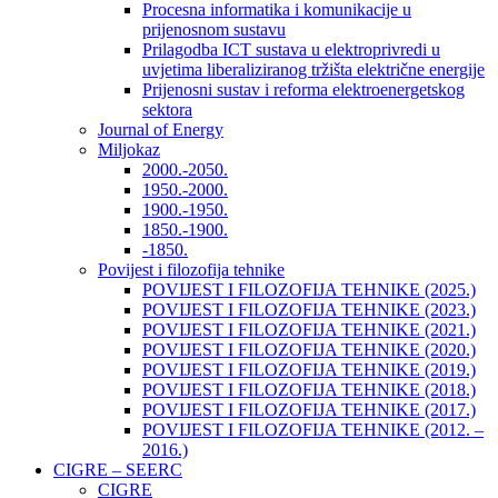
Procesna informatika i komunikacije u
prijenosnom sustavu
Prilagodba ICT sustava u elektroprivredi u
uvjetima liberaliziranog tržišta električne energije
Prijenosni sustav i reforma elektroenergetskog
sektora
Journal of Energy
Miljokaz
2000.-2050.
1950.-2000.
1900.-1950.
1850.-1900.
-1850.
Povijest i filozofija tehnike
POVIJEST I FILOZOFIJA TEHNIKE (2025.)
POVIJEST I FILOZOFIJA TEHNIKE (2023.)
POVIJEST I FILOZOFIJA TEHNIKE (2021.)
POVIJEST I FILOZOFIJA TEHNIKE (2020.)
POVIJEST I FILOZOFIJA TEHNIKE (2019.)
POVIJEST I FILOZOFIJA TEHNIKE (2018.)
POVIJEST I FILOZOFIJA TEHNIKE (2017.)
POVIJEST I FILOZOFIJA TEHNIKE (2012. –
2016.)
CIGRE – SEERC
CIGRE