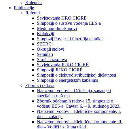
Kalendar
Publikacije
Referati
Savjetovanja HRO CIGRE
Simpoziji o sustavu vođenja EES-a
Međunarodni skupovi
Kolokviji​
Simpozij Povijest i filozofija tehnike
SEERC
Okrugli stolovi
Seminari​
Stručna rasprava​
Savjetovanja JUKO CIGRÉ
Simpoziji JUKO CIGRÉ
Simpoziji o elektrodistribucijskoj djelatnosti
Simpoziji o energetskim kabelima
Zbornici radova
Nadzemni vodovi – Oštećenja, sanacije i
specijalna rješenja
Zbornik odabranih radova 15. simpozija o
vođenu EES-a, Cavtat, 6. – 9. studenog 2022.
Nadzemni vodovi – Električne komponente, I.
dio – Izolacija
Nadzemni vodovi – Električne komponente, II.
dio – Vodiči i zaštitna užad