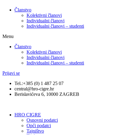
Članstvo
Kolektivni članovi
Individualni članovi
Individualni članovi – studenti
Menu
Članstvo
Kolektivni članovi
Individualni članovi
Individualni članovi – studenti
Prijavi se
Tel.:+385 (0) 1 487 25 07
central@hro-cigre.hr
Berislavićeva 6, 10000 ZAGREB
HRO CIGRE
Osnovni podatci​
Opći podatci
Tajništvo