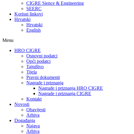
CIGRE Sience & Engineering
SEERC
Korisni linkovi
Hrvatski
Hrvatski
English
Menu
HRO CIGRE
Osnovni podatci​
Opći podatci
Tajništvo
Tijela
Pravni dokumenti
Nagrade i priznanja
Nagrade i priznanja HRO CIGRE
Nagrade i priznanja CIGRE
Kontakt
Novosti
Obavijesti
Arhiva
Događanja
Najava
Arhiva