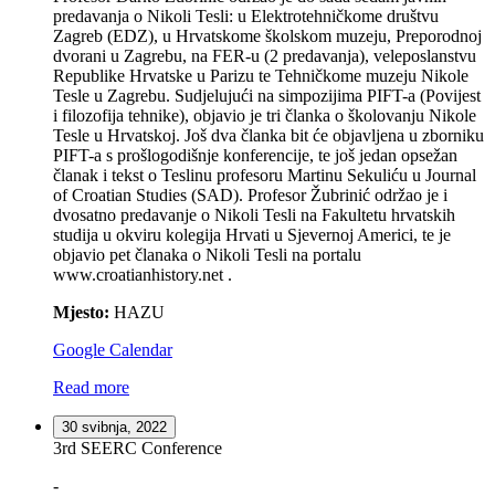
predavanja o Nikoli Tesli: u Elektrotehničkome društvu
Zagreb (EDZ), u Hrvatskome školskom muzeju, Preporodnoj
dvorani u Zagrebu, na FER-u (2 predavanja), veleposlanstvu
Republike Hrvatske u Parizu te Tehničkome muzeju Nikole
Tesle u Zagrebu. Sudjelujući na simpozijima PIFT-a (Povijest
i filozofija tehnike), objavio je tri članka o školovanju Nikole
Tesle u Hrvatskoj. Još dva članka bit će objavljena u zborniku
PIFT-a s prošlogodišnje konferencije, te još jedan opsežan
članak i tekst o Teslinu profesoru Martinu Sekuliću u Journal
of Croatian Studies (SAD). Profesor Žubrinić održao je i
dvosatno predavanje o Nikoli Tesli na Fakultetu hrvatskih
studija u okviru kolegija Hrvati u Sjevernoj Americi, te je
objavio pet članaka o Nikoli Tesli na portalu
www.croatianhistory.net .
Mjesto:
HAZU
Google Calendar
Read more
30 svibnja, 2022
3rd SEERC Conference
-