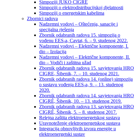
Simpoziji JUKO CIGRÉ
Simpoziji o elektrodistribucijskoj djelatnosti
Simpoziji o energetskim kabelima
Zbornici radova
Nadzemni vodovi – Oštećenja, sanacije i
specijalna rješenja
Zbornik odabranih radova 15. simpozija o
vođenu EES-a, Cavtat, 6. – 9. studenog 2022.
Nadzemni vodovi – Električne komponente, I.
dio – Izolacija
Nadzemni vodovi – Električne komponente, II.
dio – Vodiči i zaštitna užad
Zbornik odabranih radova 15. savjetovanja HRO
CIGRE, Šibenik, 7. – 10. studenog 2021.
Zbornik odabranih radova 14. (online) simpozija
o sustavu vođenja EES-a, 9. – 13. studenog
2020.
Zbornik odabranih radova 14. savjetovanja HRO
CIGRÉ, Šibenik, 10. – 13. studenog 2019.
Zbornik odabranih radova 13. savjetovanja HRO
CIGRÉ, Šibenik, 5. – 8. studenog 2017.
Relejna zaštita elektroenergetskog sustava
Uravnoteženje elektroenergetskog sustava
Integracija obnovljivih izvora energije u
elektroenergetski sustav