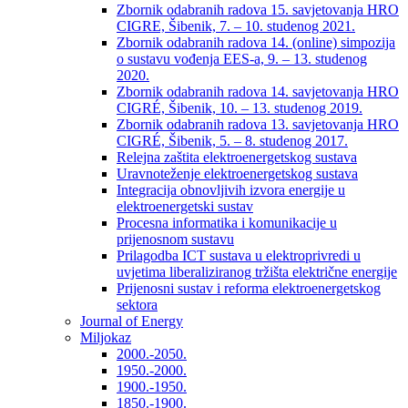
Zbornik odabranih radova 15. savjetovanja HRO
CIGRE, Šibenik, 7. – 10. studenog 2021.
Zbornik odabranih radova 14. (online) simpozija
o sustavu vođenja EES-a, 9. – 13. studenog
2020.
Zbornik odabranih radova 14. savjetovanja HRO
CIGRÉ, Šibenik, 10. – 13. studenog 2019.
Zbornik odabranih radova 13. savjetovanja HRO
CIGRÉ, Šibenik, 5. – 8. studenog 2017.
Relejna zaštita elektroenergetskog sustava
Uravnoteženje elektroenergetskog sustava
Integracija obnovljivih izvora energije u
elektroenergetski sustav
Procesna informatika i komunikacije u
prijenosnom sustavu
Prilagodba ICT sustava u elektroprivredi u
uvjetima liberaliziranog tržišta električne energije
Prijenosni sustav i reforma elektroenergetskog
sektora
Journal of Energy
Miljokaz
2000.-2050.
1950.-2000.
1900.-1950.
1850.-1900.