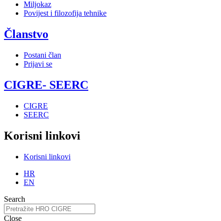
Miljokaz
Povijest i filozofija tehnike
Članstvo
Postani član
Prijavi se
CIGRE- SEERC
CIGRE
SEERC
Korisni linkovi
Korisni linkovi
HR
EN
Search
Close