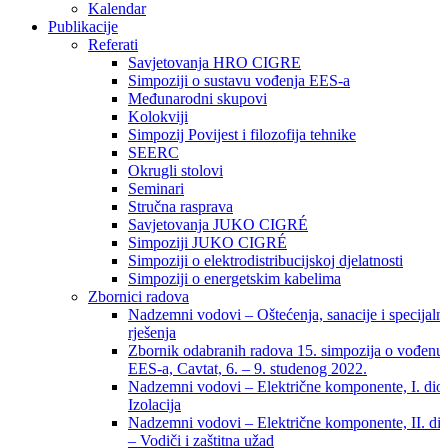
Kalendar
Publikacije
Referati
Savjetovanja HRO CIGRE
Simpoziji o sustavu vođenja EES-a
Međunarodni skupovi
Kolokviji​
Simpozij Povijest i filozofija tehnike
SEERC
Okrugli stolovi
Seminari​
Stručna rasprava​
Savjetovanja JUKO CIGRÉ
Simpoziji JUKO CIGRÉ
Simpoziji o elektrodistribucijskoj djelatnosti
Simpoziji o energetskim kabelima
Zbornici radova
Nadzemni vodovi – Oštećenja, sanacije i specijaln
rješenja
Zbornik odabranih radova 15. simpozija o vođenu
EES-a, Cavtat, 6. – 9. studenog 2022.
Nadzemni vodovi – Električne komponente, I. dio
Izolacija
Nadzemni vodovi – Električne komponente, II. di
– Vodiči i zaštitna užad