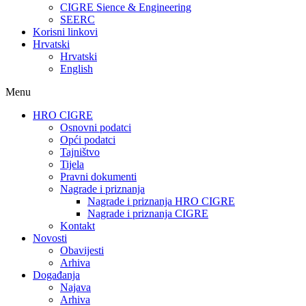
CIGRE Sience & Engineering
SEERC
Korisni linkovi
Hrvatski
Hrvatski
English
Menu
HRO CIGRE
Osnovni podatci​
Opći podatci
Tajništvo
Tijela
Pravni dokumenti
Nagrade i priznanja
Nagrade i priznanja HRO CIGRE
Nagrade i priznanja CIGRE
Kontakt
Novosti
Obavijesti
Arhiva
Događanja
Najava
Arhiva