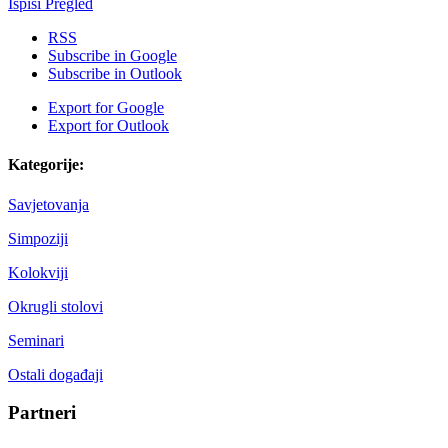
Ispiši
Pregled
RSS
Subscribe in
Google
Subscribe in
Outlook
Export for
Google
Export for
Outlook
Kategorije:
Savjetovanja
Simpoziji
Kolokviji
Okrugli stolovi
Seminari
Ostali događaji
Partneri