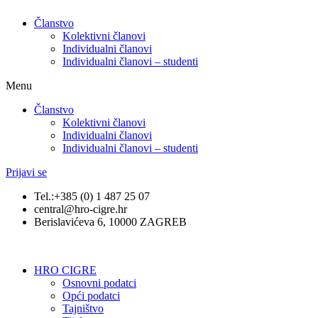
Članstvo
Kolektivni članovi
Individualni članovi
Individualni članovi – studenti
Menu
Članstvo
Kolektivni članovi
Individualni članovi
Individualni članovi – studenti
Prijavi se
Tel.:+385 (0) 1 487 25 07
central@hro-cigre.hr
Berislavićeva 6, 10000 ZAGREB
HRO CIGRE
Osnovni podatci​
Opći podatci
Tajništvo