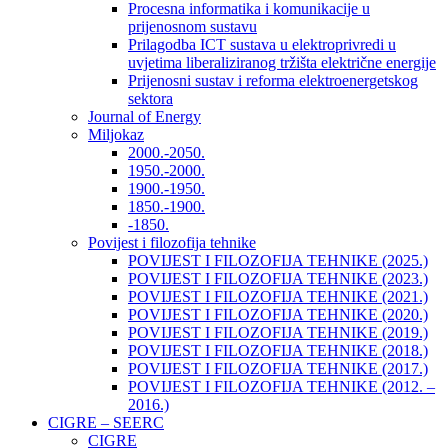
Procesna informatika i komunikacije u
prijenosnom sustavu
Prilagodba ICT sustava u elektroprivredi u
uvjetima liberaliziranog tržišta električne energije
Prijenosni sustav i reforma elektroenergetskog
sektora
Journal of Energy
Miljokaz
2000.-2050.
1950.-2000.
1900.-1950.
1850.-1900.
-1850.
Povijest i filozofija tehnike
POVIJEST I FILOZOFIJA TEHNIKE (2025.)
POVIJEST I FILOZOFIJA TEHNIKE (2023.)
POVIJEST I FILOZOFIJA TEHNIKE (2021.)
POVIJEST I FILOZOFIJA TEHNIKE (2020.)
POVIJEST I FILOZOFIJA TEHNIKE (2019.)
POVIJEST I FILOZOFIJA TEHNIKE (2018.)
POVIJEST I FILOZOFIJA TEHNIKE (2017.)
POVIJEST I FILOZOFIJA TEHNIKE (2012. –
2016.)
CIGRE – SEERC
CIGRE