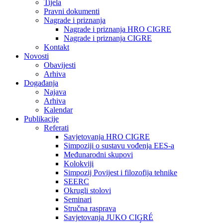
Tijela
Pravni dokumenti
Nagrade i priznanja
Nagrade i priznanja HRO CIGRE
Nagrade i priznanja CIGRE
Kontakt
Novosti
Obavijesti
Arhiva
Događanja
Najava
Arhiva
Kalendar
Publikacije
Referati
Savjetovanja HRO CIGRE
Simpoziji o sustavu vođenja EES-a
Međunarodni skupovi
Kolokviji​
Simpozij Povijest i filozofija tehnike
SEERC
Okrugli stolovi
Seminari​
Stručna rasprava​
Savjetovanja JUKO CIGRÉ