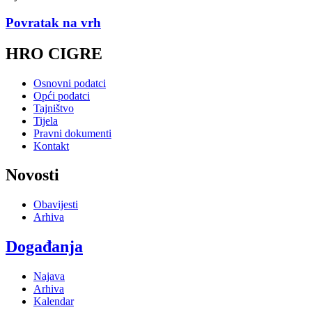
Povratak na vrh
HRO CIGRE
Osnovni podatci
Opći podatci
Tajništvo
Tijela
Pravni dokumenti
Kontakt
Novosti
Obavijesti
Arhiva
Događanja
Najava
Arhiva
Kalendar