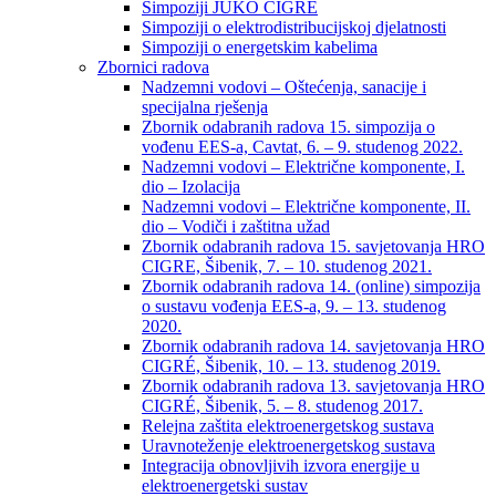
Simpoziji JUKO CIGRÉ
Simpoziji o elektrodistribucijskoj djelatnosti
Simpoziji o energetskim kabelima
Zbornici radova
Nadzemni vodovi – Oštećenja, sanacije i
specijalna rješenja
Zbornik odabranih radova 15. simpozija o
vođenu EES-a, Cavtat, 6. – 9. studenog 2022.
Nadzemni vodovi – Električne komponente, I.
dio – Izolacija
Nadzemni vodovi – Električne komponente, II.
dio – Vodiči i zaštitna užad
Zbornik odabranih radova 15. savjetovanja HRO
CIGRE, Šibenik, 7. – 10. studenog 2021.
Zbornik odabranih radova 14. (online) simpozija
o sustavu vođenja EES-a, 9. – 13. studenog
2020.
Zbornik odabranih radova 14. savjetovanja HRO
CIGRÉ, Šibenik, 10. – 13. studenog 2019.
Zbornik odabranih radova 13. savjetovanja HRO
CIGRÉ, Šibenik, 5. – 8. studenog 2017.
Relejna zaštita elektroenergetskog sustava
Uravnoteženje elektroenergetskog sustava
Integracija obnovljivih izvora energije u
elektroenergetski sustav