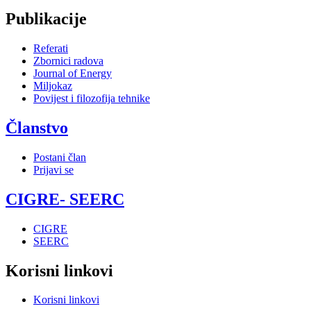
Publikacije
Referati
Zbornici radova
Journal of Energy
Miljokaz
Povijest i filozofija tehnike
Članstvo
Postani član
Prijavi se
CIGRE- SEERC
CIGRE
SEERC
Korisni linkovi
Korisni linkovi