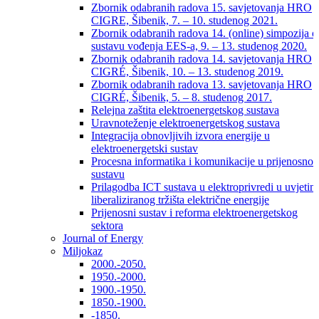
Zbornik odabranih radova 15. savjetovanja HRO
CIGRE, Šibenik, 7. – 10. studenog 2021.
Zbornik odabranih radova 14. (online) simpozija o
sustavu vođenja EES-a, 9. – 13. studenog 2020.
Zbornik odabranih radova 14. savjetovanja HRO
CIGRÉ, Šibenik, 10. – 13. studenog 2019.
Zbornik odabranih radova 13. savjetovanja HRO
CIGRÉ, Šibenik, 5. – 8. studenog 2017.
Relejna zaštita elektroenergetskog sustava
Uravnoteženje elektroenergetskog sustava
Integracija obnovljivih izvora energije u
elektroenergetski sustav
Procesna informatika i komunikacije u prijenosno
sustavu
Prilagodba ICT sustava u elektroprivredi u uvjetim
liberaliziranog tržišta električne energije
Prijenosni sustav i reforma elektroenergetskog
sektora
Journal of Energy
Miljokaz
2000.-2050.
1950.-2000.
1900.-1950.
1850.-1900.
-1850.