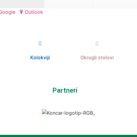
Google
Outlook
Export
Export
for
for
Kolokviji
Okrugli stolovi
Partneri