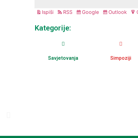
Ispiši
RSS
Google
Outlook
Pregled
Subscribe
Subscribe
in
in
Kategorije:
Savjetovanja
Simpoziji