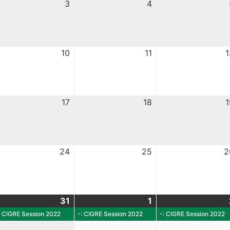
3
4
10
11
1
17
18
1
24
25
2
31
1
: CIGRE Session 2022
-: CIGRE Session 2022
-: CIGRE Session 2022