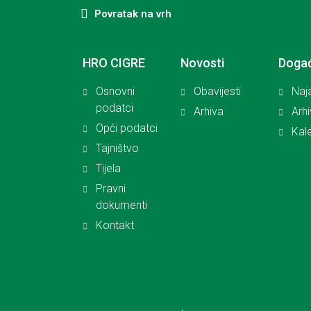
Povratak na vrh
HRO CIGRE
Novosti
Doga
Osnovni
Obavijesti
Naj
podatci
Arhiva
Arh
Opći podatci
Kal
Tajništvo
Tijela
Pravni
dokumenti
Kontakt