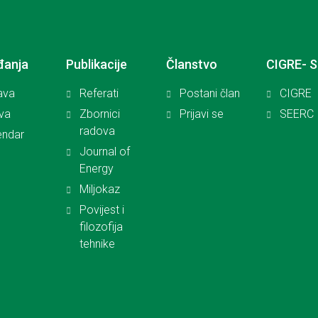
đanja
Publikacije
Članstvo
CIGRE- 
ava
Referati
Postani član
CIGRE
iva
Zbornici
Prijavi se
SEERC
radova
endar
Journal of
Energy
Miljokaz
Povijest i
filozofija
tehnike