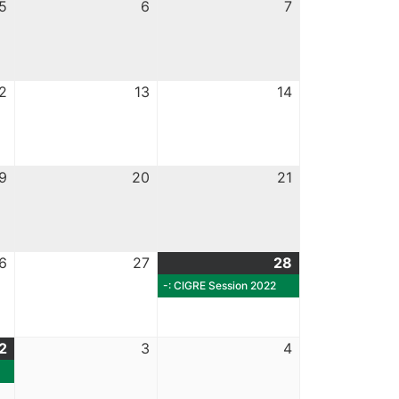
5
6
7
2
13
14
9
20
21
6
27
28
-: CIGRE Session 2022
2
3
4