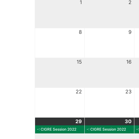
1
2
8
9
15
16
22
23
29
30
-: CIGRE Session 2022
-: CIGRE Session 2022
-