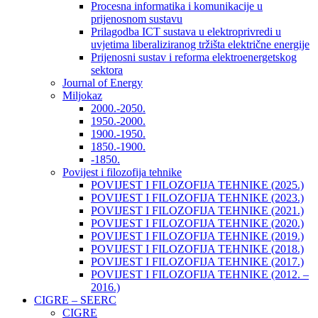
Procesna informatika i komunikacije u
prijenosnom sustavu
Prilagodba ICT sustava u elektroprivredi u
uvjetima liberaliziranog tržišta električne energije
Prijenosni sustav i reforma elektroenergetskog
sektora
Journal of Energy
Miljokaz
2000.-2050.
1950.-2000.
1900.-1950.
1850.-1900.
-1850.
Povijest i filozofija tehnike
POVIJEST I FILOZOFIJA TEHNIKE (2025.)
POVIJEST I FILOZOFIJA TEHNIKE (2023.)
POVIJEST I FILOZOFIJA TEHNIKE (2021.)
POVIJEST I FILOZOFIJA TEHNIKE (2020.)
POVIJEST I FILOZOFIJA TEHNIKE (2019.)
POVIJEST I FILOZOFIJA TEHNIKE (2018.)
POVIJEST I FILOZOFIJA TEHNIKE (2017.)
POVIJEST I FILOZOFIJA TEHNIKE (2012. –
2016.)
CIGRE – SEERC
CIGRE