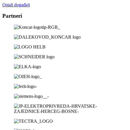
na
Ostali događaji
sučelju
Partneri
ops-
ods
(on-
line)