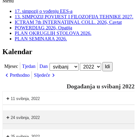
Menu
17. simpozij o vođenju EES-a
13. SIMPOZIJ POVIJEST I FILOZOFIJA TEHNIKE 2027.
ICTRAM 7th INTERNATIINAL COLL. 2026, Cavtat
POWERDIAG 2026, Opatija
PLAN OKRUGLIH STOLOVA 2026.
PLAN SEMINARA 2026.
Kalendar
Mjesec
Godina
Mjesec
Tjedan
Dan
Prethodno
Sljedeće
Događanja u svibanj 2022
11 svibnja, 2022
Podloge
za
24 svibnja, 2022
uspostavu
Nikola
interoperabilnosti
Tesla
25 svibnja, 2022