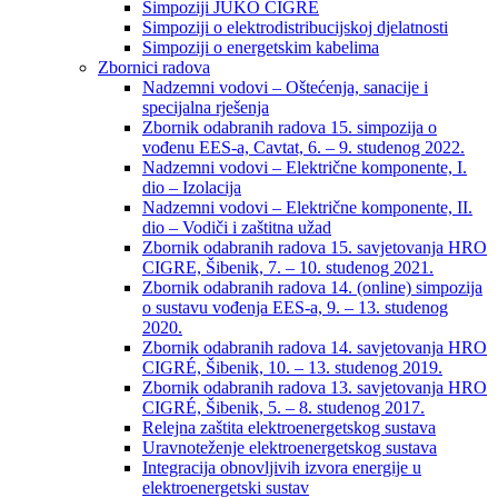
Simpoziji JUKO CIGRÉ
Simpoziji o elektrodistribucijskoj djelatnosti
Simpoziji o energetskim kabelima
Zbornici radova
Nadzemni vodovi – Oštećenja, sanacije i
specijalna rješenja
Zbornik odabranih radova 15. simpozija o
vođenu EES-a, Cavtat, 6. – 9. studenog 2022.
Nadzemni vodovi – Električne komponente, I.
dio – Izolacija
Nadzemni vodovi – Električne komponente, II.
dio – Vodiči i zaštitna užad
Zbornik odabranih radova 15. savjetovanja HRO
CIGRE, Šibenik, 7. – 10. studenog 2021.
Zbornik odabranih radova 14. (online) simpozija
o sustavu vođenja EES-a, 9. – 13. studenog
2020.
Zbornik odabranih radova 14. savjetovanja HRO
CIGRÉ, Šibenik, 10. – 13. studenog 2019.
Zbornik odabranih radova 13. savjetovanja HRO
CIGRÉ, Šibenik, 5. – 8. studenog 2017.
Relejna zaštita elektroenergetskog sustava
Uravnoteženje elektroenergetskog sustava
Integracija obnovljivih izvora energije u
elektroenergetski sustav