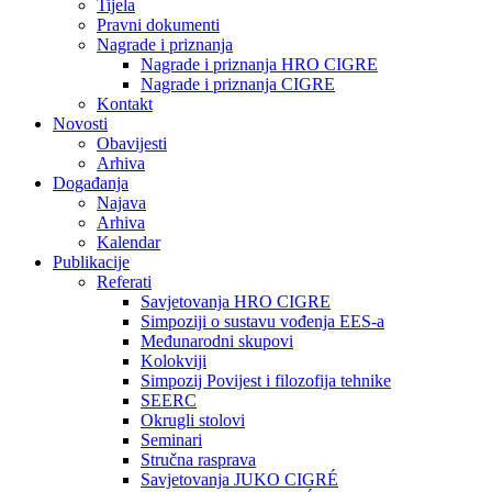
Tijela
Pravni dokumenti
Nagrade i priznanja
Nagrade i priznanja HRO CIGRE
Nagrade i priznanja CIGRE
Kontakt
Novosti
Obavijesti
Arhiva
Događanja
Najava
Arhiva
Kalendar
Publikacije
Referati
Savjetovanja HRO CIGRE
Simpoziji o sustavu vođenja EES-a
Međunarodni skupovi
Kolokviji​
Simpozij Povijest i filozofija tehnike
SEERC
Okrugli stolovi
Seminari​
Stručna rasprava​
Savjetovanja JUKO CIGRÉ