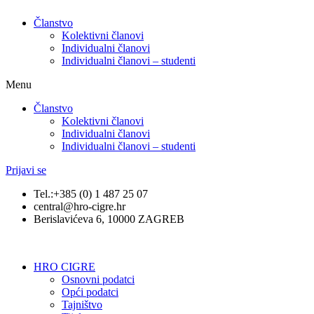
Članstvo
Kolektivni članovi
Individualni članovi
Individualni članovi – studenti
Menu
Članstvo
Kolektivni članovi
Individualni članovi
Individualni članovi – studenti
Prijavi se
Tel.:+385 (0) 1 487 25 07
central@hro-cigre.hr
Berislavićeva 6, 10000 ZAGREB
HRO CIGRE
Osnovni podatci​
Opći podatci
Tajništvo