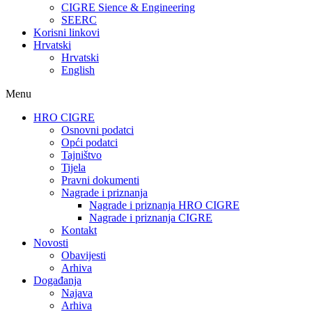
CIGRE Sience & Engineering
SEERC
Korisni linkovi
Hrvatski
Hrvatski
English
Menu
HRO CIGRE
Osnovni podatci​
Opći podatci
Tajništvo
Tijela
Pravni dokumenti
Nagrade i priznanja
Nagrade i priznanja HRO CIGRE
Nagrade i priznanja CIGRE
Kontakt
Novosti
Obavijesti
Arhiva
Događanja
Najava
Arhiva