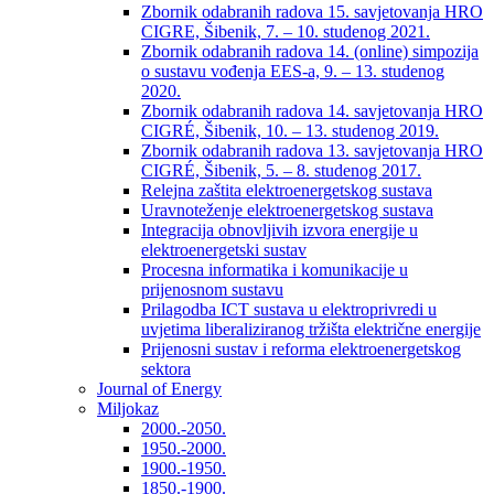
Zbornik odabranih radova 15. savjetovanja HRO
CIGRE, Šibenik, 7. – 10. studenog 2021.
Zbornik odabranih radova 14. (online) simpozija
o sustavu vođenja EES-a, 9. – 13. studenog
2020.
Zbornik odabranih radova 14. savjetovanja HRO
CIGRÉ, Šibenik, 10. – 13. studenog 2019.
Zbornik odabranih radova 13. savjetovanja HRO
CIGRÉ, Šibenik, 5. – 8. studenog 2017.
Relejna zaštita elektroenergetskog sustava
Uravnoteženje elektroenergetskog sustava
Integracija obnovljivih izvora energije u
elektroenergetski sustav
Procesna informatika i komunikacije u
prijenosnom sustavu
Prilagodba ICT sustava u elektroprivredi u
uvjetima liberaliziranog tržišta električne energije
Prijenosni sustav i reforma elektroenergetskog
sektora
Journal of Energy
Miljokaz
2000.-2050.
1950.-2000.
1900.-1950.
1850.-1900.