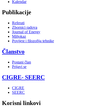
Kalendar
Publikacije
Referati
Zbornici radova
Journal of Energy
Miljokaz
Povijest i filozofija tehnike
Članstvo
Postani član
Prijavi se
CIGRE- SEERC
CIGRE
SEERC
Korisni linkovi