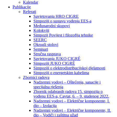
Kalendar
Publikacije
Referati
Savjetovanja HRO CIGRE
Simpoziji o sustavu vođenja EES-a
Međunarodni skupovi
Kolokviji​
Simpozij Povijest i filozofija tehnike
SEERC
Okrugli stolovi
Seminari​
Stručna rasprava​
Savjetovanja JUKO CIGRÉ
Simpoziji JUKO CIGRÉ
Simpoziji o elektrodistribucijskoj djelatnosti
Simpoziji o energetskim kabelima
Zbornici radova
Nadzemni vodovi – Oštećenja, sanacije i
specijalna rješenja
Zbornik odabranih radova 15. simpozija o
vođenu EES-a, Cavtat, 6. – 9. studenog 2022.
Nadzemni vodovi – Električne komponente, I.
dio – Izolacija
Nadzemni vodovi – Električne komponente, II.
dio – Vodiči i zaštitna užad