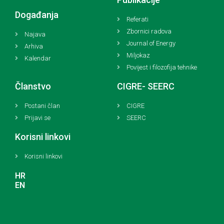
Događanja
Referati
Zbornici radova
Najava
Journal of Energy
Arhiva
Miljokaz
Kalendar
Povijest i filozofija tehnike
Članstvo
CIGRE- SEERC
Postani član
CIGRE
Prijavi se
SEERC
Korisni linkovi
Korisni linkovi
HR
EN