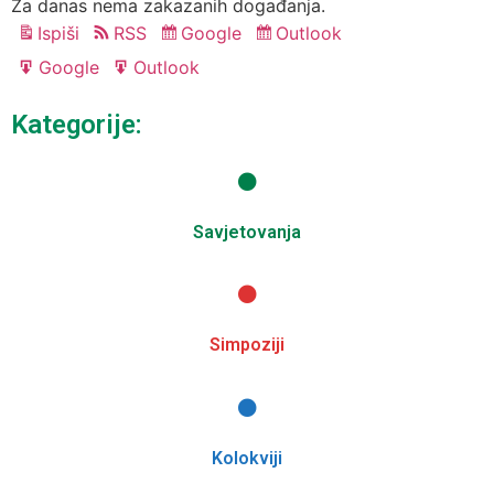
Za danas nema zakazanih događanja.
Ispiši
RSS
Google
Outlook
Pregled
Subscribe
Subscribe
in
in
Google
Outlook
Export
Export
for
for
Kategorije:
Savjetovanja
Simpoziji
Kolokviji